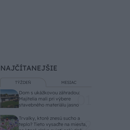
NAJČÍTANEJŠIE
TÝŽDEŇ
MESIAC
Dom s ukážkovou záhradou:
Majitelia mali pri výbere
stavebného materiálu jasno
Trvalky, ktoré znesú sucho a
teplo? Tieto vysaďte na miesta,