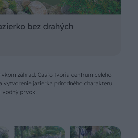
azierko bez drahých
rvkom záhrad. Často tvoria centrum celého
 vytvorenie jazierka prírodného charakteru
i vodný prvok.