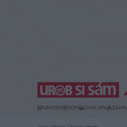
NÁVODY
DOM
CHALUPA
ZÁHR
Úvod
Záhrada
Okrasná záhrada