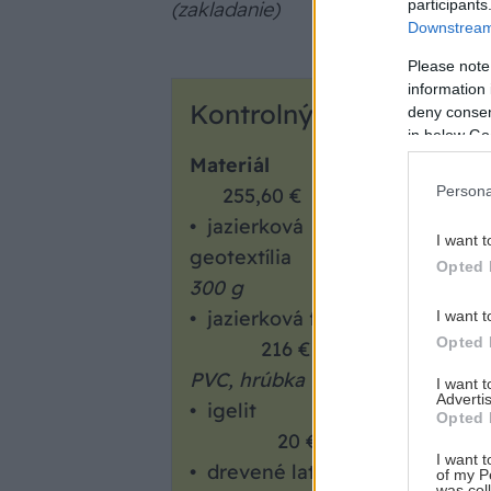
participants
(zakladanie)
Downstream 
Please note
information 
Kontrolný zoznam
deny consent
in below Go
Materiál
Persona
255,60 €
• jazierková
I want t
geotextília 19,60 €
Opted 
300 g
• jazierková fólia
I want t
Opted 
216 €
PVC, hrúbka 1 mm
I want 
Advertis
• igelit
Opted 
20 €
I want t
• drevené laty
of my P
was col