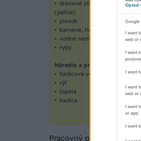
• drevené stĺpiky
Opted 
(palice)
• piesok
Google 
• kamene, riečny štrk
I want t
• vodné rastliny
web or d
• ryby
I want t
purpose
Náradie a pomôcky
I want 
• hadicová vodováha
• rýľ
I want t
• lopata
web or d
• hadica
I want t
or app.
I want t
Pracovný postup
I want t