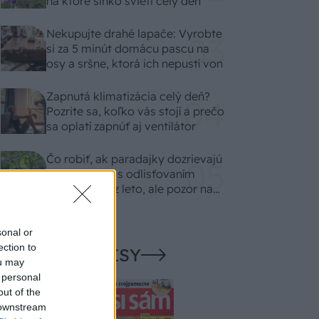
na ktoré slnko svieti celý deň
Nekupujte drahé lapače: Vyrobte
si za 5 minút domácu pascu na
osy a sršne, ktorá ich nepustí von
Zapnutá klimatizácia celý deň?
Pozrite sa, koľko vás stojí a prečo
sa oplatí zapnúť aj ventilátor
Čo robiť, ak paradajky dozrievajú
pomaly? Trik s odlisťovaním
funguje aj cez leto, ale pozor na
chyby
sonal or
ection to
NAŠE ČASOPISY
ou may
 personal
out of the
 downstream