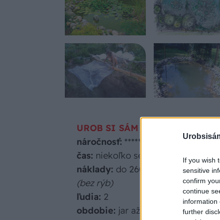
UROB SI SÁM
Urobsisám
náročnosť:
*****
čas:
niekoľko sezón
If you wish 
náklady:
do 260 €
sensitive in
confirm you
(bez rýb)
continue se
ľudia:
2
information 
obdobie:
jar až leto
further disc