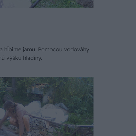
i a hĺbime jamu. Pomocou vodováhy
ú výšku hladiny.