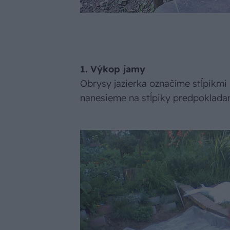
1. Výkop jamy
Obrysy jazierka označíme stĺpikm
nanesieme na stĺpiky predpokladan