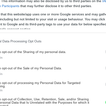
. This information may also be disclosed by us to third parties on the
IA
Participants
that may further disclose it to other third parties.
 that this website/app uses one or more Google services and may gath
including but not limited to your visit or usage behaviour. You may click 
 to Google and its third-party tags to use your data for below specifi
ogle consent section.
l Data Processing Opt Outs
o opt-out of the Sharing of my personal data.
In
o opt-out of the Sale of my Personal Data.
In
to opt-out of processing my Personal Data for Targeted
ing.
In
o opt-out of Collection, Use, Retention, Sale, and/or Sharing
ersonal Data that Is Unrelated with the Purposes for which it
lected.