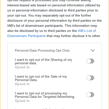
NAŠE ČASOPISY
interest-based ads based on personal information utilized by
us or personal information disclosed to third parties prior to
your opt-out. You may separately opt-out of the further
disclosure of your personal information by third parties on the
IAB’s list of downstream participants. This information may
also be disclosed by us to third parties on the
IAB’s List of
Downstream Participants
that may further disclose it to other
third parties.
Please note that this website/app uses one or more Google
Personal Data Processing Opt Outs
services and may gather and store information including but
not limited to your visit or usage behaviour. You may click to
I want to opt-out of the Sharing of my
personal data.
grant or deny consent to Google and its third-party tags to
Opted In
use your data for below specified purposes in below Google
UROB SI SÁM 7-8/2026
consent section.
I want to opt-out of the Sale of my
Personal Data.
Opted In
I want to opt-out of processing my
Personal Data for Targeted Advertising.
KDE SA DISKUTUJE
Opted In