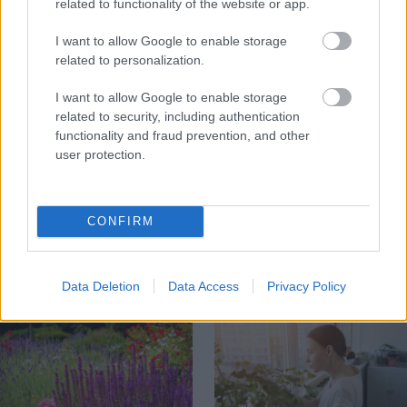
related to functionality of the website or app.
ZÁHRADA
I want to allow Google to enable storage
related to personalization.
I want to allow Google to enable storage
related to security, including authentication
functionality and fraud prevention, and other
user protection.
5 trvaliek s
Trvalky, ktoré znesú
CONFIRM
panašovanými listami,
sucho a teplo? Tieto
ktoré dodajú vášmu
vysaďte na miesta, na
záhonu celosezónny
ktoré slnko svieti celý
šmrnc
deň
Data Deletion
Data Access
Privacy Policy