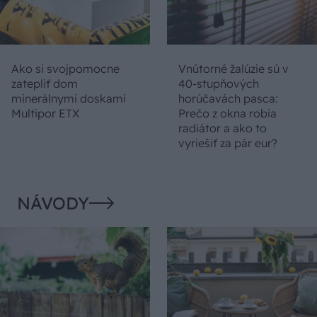
Ako si svojpomocne
Vnútorné žalúzie sú v
zatepliť dom
40-stupňových
minerálnymi doskami
horúčavách pasca:
Multipor ETX
Prečo z okna robia
radiátor a ako to
vyriešiť za pár eur?
NÁVODY