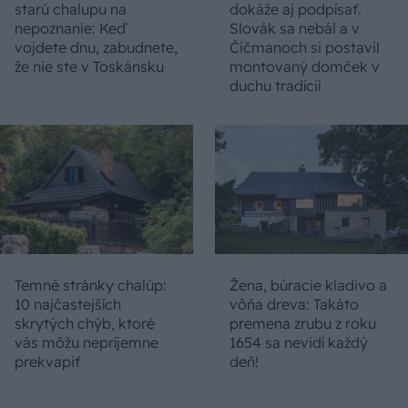
starú chalupu na
dokáže aj podpísať.
nepoznanie: Keď
Slovák sa nebál a v
vojdete dnu, zabudnete,
Čičmanoch si postavil
že nie ste v Toskánsku
montovaný domček v
duchu tradícií
Temné stránky chalúp:
Žena, búracie kladivo a
10 najčastejších
vôňa dreva: Takáto
skrytých chýb, ktoré
premena zrubu z roku
vás môžu nepríjemne
1654 sa nevidí každý
prekvapiť
deň!