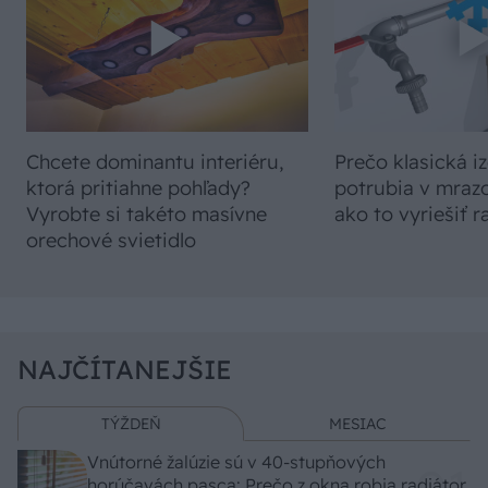
Chcete dominantu interiéru,
Prečo klasická iz
ktorá pritiahne pohľady?
potrubia v mrazo
Vyrobte si takéto masívne
ako to vyriešiť r
orechové svietidlo
NAJČÍTANEJŠIE
TÝŽDEŇ
MESIAC
Vnútorné žalúzie sú v 40-stupňových
horúčavách pasca: Prečo z okna robia radiátor