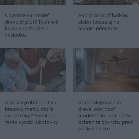
Chystáte sa natrieť
Ako si zariadiť balkón
drevený plot? Týchto 6
alebo terasu aj na
krokov rozhodne o
malom priestore
výsledku
Ako si vyrobiť poctivú
Krása olejovaného
brezovú metlu, ktorá
dreva, odolnosť
vydrží roky? Pavol ich
moderného laku: Takto
takto vyrobil už stovky
ochránite povrchy pred
poškriabaním