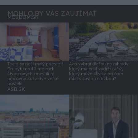
MOHLO BY VÁS ZAUJÍMAŤ
MÔJDOM.SK
Takto sa rieši malý priestor!
Ako vybrať dlažbu na záhrady:
Do bytu na 40 metroch
ktorý materiál vydrží záťaž,
štvorcových zmestili aj
ktorý môže kĺzať a pri čom
pracovný kút a dve veľké
rátať s častou údržbou?
postele
ASB.SK