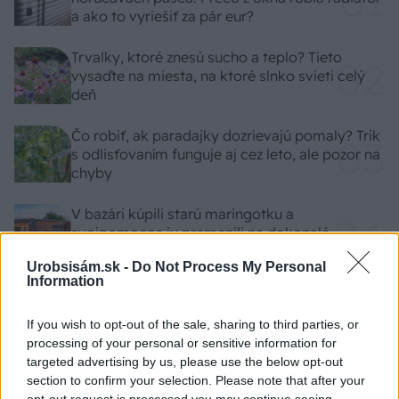
a ako to vyriešiť za pár eur?
Trvalky, ktoré znesú sucho a teplo? Tieto
vysaďte na miesta, na ktoré slnko svieti celý
deň
Čo robiť, ak paradajky dozrievajú pomaly? Trik
s odlisťovaním funguje aj cez leto, ale pozor na
chyby
V bazári kúpili starú maringotku a
svojpomocne ju premenili na dokonalé
bývanie v malebnej dedinke
Urobsisám.sk -
Do Not Process My Personal
Information
Ako odstrániť peň zo záhrady? Zbavte sa ho
pomocou 2 prísad, ktoré nájdete v kuchyni
If you wish to opt-out of the sale, sharing to third parties, or
processing of your personal or sensitive information for
targeted advertising by us, please use the below opt-out
section to confirm your selection. Please note that after your
opt-out request is processed you may continue seeing