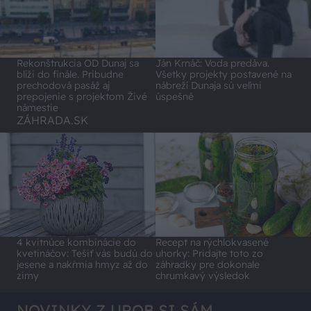
Rekonštrukcia OD Dunaj sa
Ján Krnáč: Voda predáva.
blíži do finále. Pribudne
Všetky projekty postavené na
prechodová pasáž aj
nábreží Dunaja sú veľmi
prepojenie s projektom Živé
úspešné
námestie
ZÁHRADA.SK
4 kvitnúce kombinácie do
Recept na rýchlokvasené
kvetináčov: Tešiť vás budú do
uhorky: Pridajte toto zo
jesene a nakŕmia hmyz až do
záhradky pre dokonale
zimy
chrumkavý výsledok
NOVINKY Z UROB SI SÁM