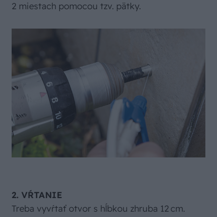
2 miestach pomocou tzv. pätky.
2. VŔTANIE
Treba vyvŕtať otvor s hĺbkou zhruba 12 cm.