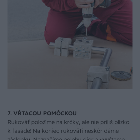
7. VŔTACOU POMÔCKOU
Rukoväť položíme na krčky, ale nie príliš blízko
k fasáde! Na koniec rukoväti neskôr dáme
záslepku. Naznačíme polohu dier a vyvŕtame