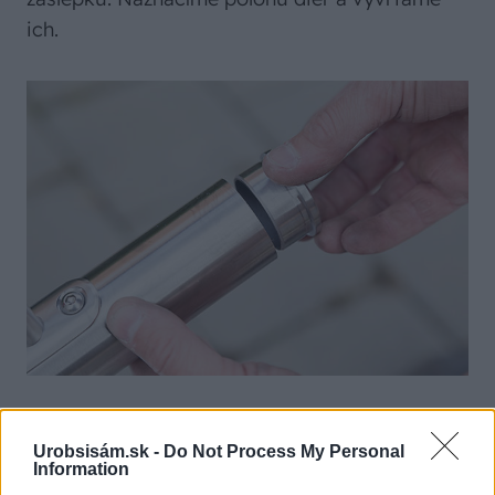
ich.
Urobsisám.sk -
Do Not Process My Personal
8. ZÁSLEPKY
Information
Držadlo vybavíme záslepkou pomocou