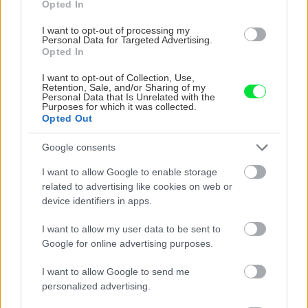
Opted In
9. UPEVNENIE DRŽADLA
I want to opt-out of processing my
Rukoväť položíme na krčky a priskrutkujeme ju.
Personal Data for Targeted Advertising.
Opted In
Na záver urobíme poslednú kontrolu
vodorovnosti rukoväti.
I want to opt-out of Collection, Use,
Retention, Sale, and/or Sharing of my
Personal Data that Is Unrelated with the
Purposes for which it was collected.
Opted Out
Google consents
I want to allow Google to enable storage
related to advertising like cookies on web or
device identifiers in apps.
I want to allow my user data to be sent to
Google for online advertising purposes.
I want to allow Google to send me
personalized advertising.