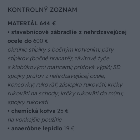
KONTROLNÝ ZOZNAM
MATERIÁL 644 €
• stavebnicové zábradlie z nehrdzavejúcej
ocele do
600 €
okrúhle stĺpiky s bočným kotvením; päty
stĺpikov (bočné hranaté); závitové tyče
s klobúkovými maticami; prútová výplň; 3D
spojky prútov z nehrdzavejúcej ocele;
koncovky; rukoväť; záslepka rukoväti; krčky
rukoväti na schody; krčky rukoväti do múru;
spojky rukoväti
•
chemická kotva
25 €
na vonkajšie použitie
•
anaeróbne lepidlo
19 €