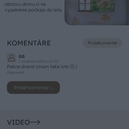
obnovu domu si na
vyjadrenie počkajú do leta
KOMENTÁRE
Pridať
komentár
aa
7. novembra 2016 o 21:50
Pekne dvere! (mam take iste 🙂 )
Odpovedať
VIDEO