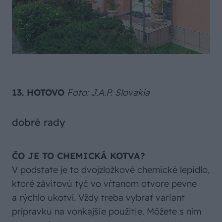
13. HOTOVO
Foto: J.A.P. Slovakia
dobré rady
ČO JE TO CHEMICKÁ KOTVA?
V podstate je to dvojzložkové chemické lepidlo,
ktoré závitovú tyč vo vŕtanom otvore pevne
a rýchlo ukotví. Vždy treba vybrať variant
prípravku na vonkajšie použitie. Môžete s ním