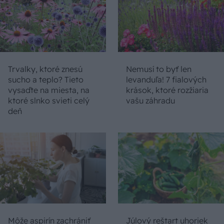
Trvalky, ktoré znesú
Nemusí to byť len
sucho a teplo? Tieto
levanduľa! 7 fialových
vysaďte na miesta, na
krások, ktoré rozžiaria
ktoré slnko svieti celý
vašu záhradu
deň
Môže aspirín zachrániť
Júlový reštart uhoriek