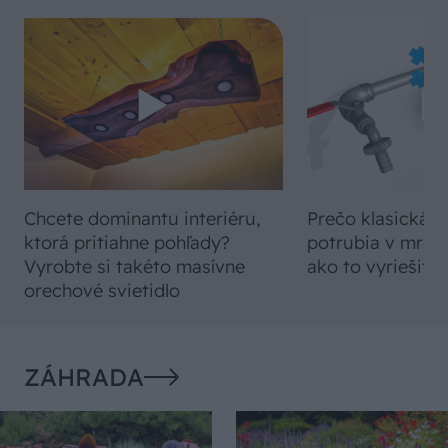
Chcete dominantu interiéru,
Prečo klasická iz
ktorá pritiahne pohľady?
potrubia v mrazo
Vyrobte si takéto masívne
ako to vyriešiť r
orechové svietidlo
ZÁHRADA