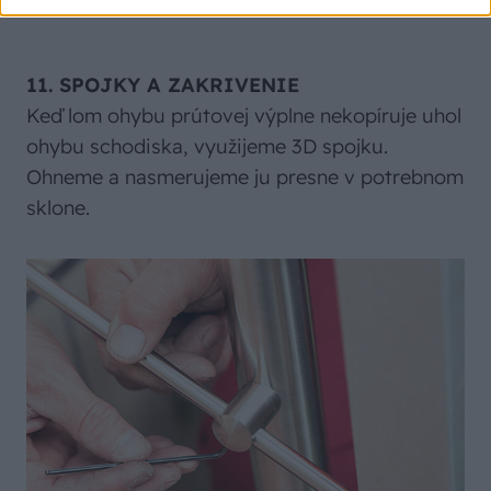
11. SPOJKY A ZAKRIVENIE
Keď lom ohybu prútovej výplne nekopíruje uhol
ohybu schodiska, využijeme 3D spojku.
Ohneme a nasmerujeme ju presne v potrebnom
sklone.