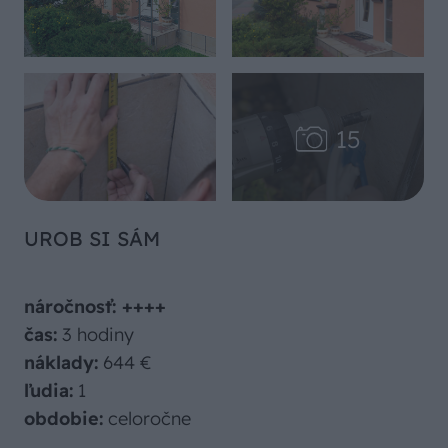
UROB SI SÁM
náročnosť: ++++
čas:
3 hodiny
náklady:
644 €
ľudia:
1
obdobie:
celoročne