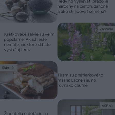
Kedy ho vysievať, prečo je
náročný na čistotu záhona
a ako skladovať semená?
Záhrada
Krátkoveké šalvie sú veľmi
populárne. Ak ich ešte
nemáte, niektoré stíhate
vysiať aj teraz
Gurmán
Tiramisu z nátierkového
masla: Lacnejšie, no
rovnako chutné
ASB.sk
Žiadatelia o dotáciu na