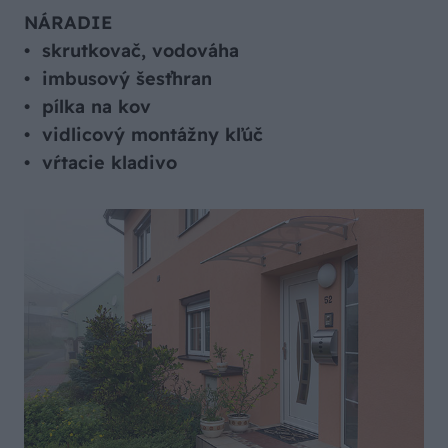
NÁRADIE
•
skrutkovač, vodováha
•
imbusový šesťhran
•
pílka na kov
•
vidlicový montážny kľúč
•
vŕtacie kladivo