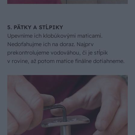
5. PÄTKY A STĹPIKY
Upevníme ich klobúkovými maticami.
Nedoťahujme ich na doraz. Najprv
prekontrolujeme vodováhou, či je stĺpik
v rovine, až potom matice finálne dotiahneme.