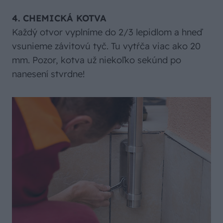
4. CHEMICKÁ KOTVA
Každý otvor vyplníme do 2/3 lepidlom a hneď
vsunieme závitovú tyč. Tu vytŕča viac ako 20
mm. Pozor, kotva už niekoľko sekúnd po
nanesení stvrdne!