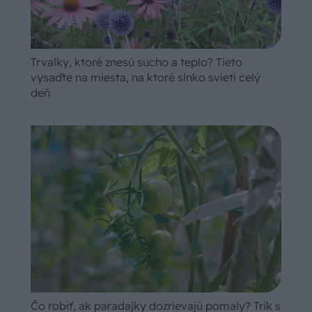
Trvalky, ktoré znesú sucho a teplo? Tieto
vysaďte na miesta, na ktoré slnko svieti celý
deň
Čo robiť, ak paradajky dozrievajú pomaly? Trik s