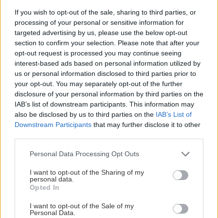
špeciálneho lepidla na antikoro. Natrieme ním
If you wish to opt-out of the sale, sharing to third parties, or
processing of your personal or sensitive information for
vnútornú stranu rukoväti a záslepku do nej
targeted advertising by us, please use the below opt-out
zasunieme.
section to confirm your selection. Please note that after your
opt-out request is processed you may continue seeing
interest-based ads based on personal information utilized by
us or personal information disclosed to third parties prior to
your opt-out. You may separately opt-out of the further
disclosure of your personal information by third parties on the
IAB’s list of downstream participants. This information may
also be disclosed by us to third parties on the
IAB’s List of
Downstream Participants
that may further disclose it to other
third parties.
Please note that this website/app uses one or more Google
Personal Data Processing Opt Outs
services and may gather and store information including but
not limited to your visit or usage behaviour. You may click to
I want to opt-out of the Sharing of my
personal data.
grant or deny consent to Google and its third-party tags to
Opted In
use your data for below specified purposes in below Google
consent section.
I want to opt-out of the Sale of my
Personal Data.