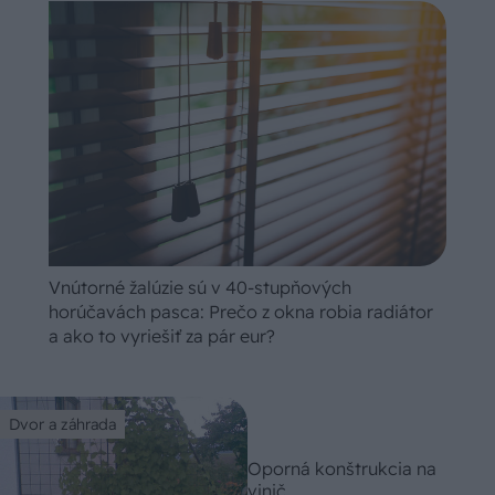
Vnútorné žalúzie sú v 40-stupňových
horúčavách pasca: Prečo z okna robia radiátor
a ako to vyriešiť za pár eur?
Dvor a záhrada
Oporná konštrukcia na
vinič