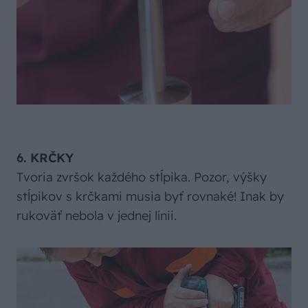
6. KRČKY
Tvoria zvršok každého stĺpika. Pozor, výšky
stĺpikov s krčkami musia byť rovnaké! Inak by
rukoväť nebola v jednej línii.