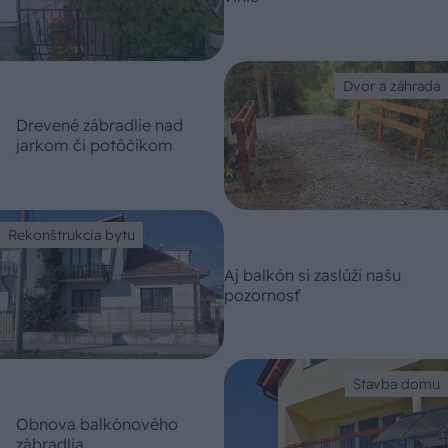
Dvor a záhrada
Drevené zábradlie nad
jarkom či potôčikom
Rekonštrukcia bytu
Aj balkón si zaslúži našu
pozornosť
Stavba domu
Obnova balkónového
zábradlia