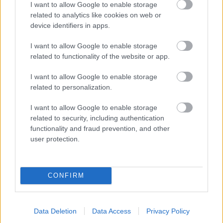
I want to allow Google to enable storage
related to analytics like cookies on web or
10. ZALOMENIE ZÁBRADLIA
device identifiers in apps.
Na zalomenie rukoväti slúžia rúrkové spojky.
I want to allow Google to enable storage
Spájame ich špeciálnym lepidlom na antikoro.
related to functionality of the website or app.
Niektoré časti možno budeme musieť odrezať.
I want to allow Google to enable storage
related to personalization.
I want to allow Google to enable storage
related to security, including authentication
functionality and fraud prevention, and other
user protection.
CONFIRM
Data Deletion
Data Access
Privacy Policy