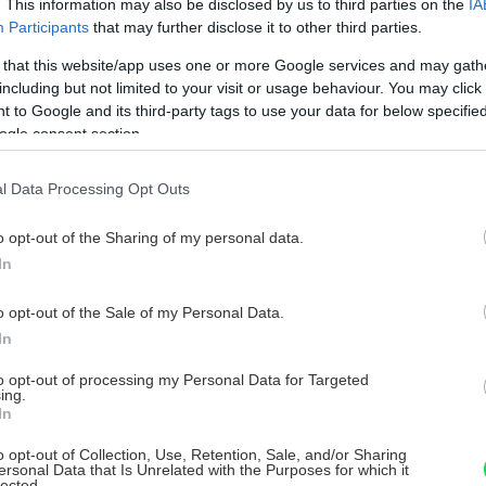
. This information may also be disclosed by us to third parties on the
IA
Participants
that may further disclose it to other third parties.
 that this website/app uses one or more Google services and may gath
including but not limited to your visit or usage behaviour. You may click 
 to Google and its third-party tags to use your data for below specifi
ogle consent section.
l Data Processing Opt Outs
e
o opt-out of the Sharing of my personal data.
In
o opt-out of the Sale of my Personal Data.
In
to opt-out of processing my Personal Data for Targeted
ing.
In
y
o opt-out of Collection, Use, Retention, Sale, and/or Sharing
ersonal Data that Is Unrelated with the Purposes for which it
lected.