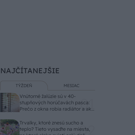
NAJČÍTANEJŠIE
TÝŽDEŇ
MESIAC
Vnútorné žalúzie sú v 40-
stupňových horúčavách pasca:
Prečo z okna robia radiátor a ako
to vyriešiť za pár eur?
Trvalky, ktoré znesú sucho a
teplo? Tieto vysaďte na miesta,