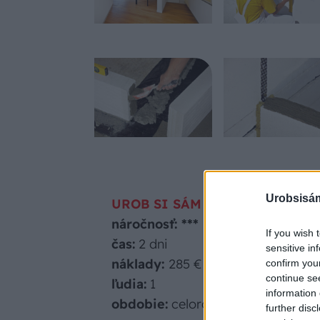
Urobsisám
UROB SI SÁM
náročnosť: ***
If you wish 
čas:
2 dni
sensitive in
náklady:
285 €
confirm you
continue se
ľudia:
1
information 
obdobie:
celoročne
further disc