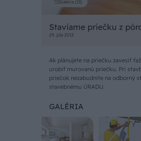
Galéria (13)
Staviame priečku z pó
29. júla 2013
Ak plánujete na priečku zavesiť ťaž
urobiť murovanú priečku. Pri stav
priečok nezabudnite na odborný 
stavebnému ÚRADU.
GALÉRIA