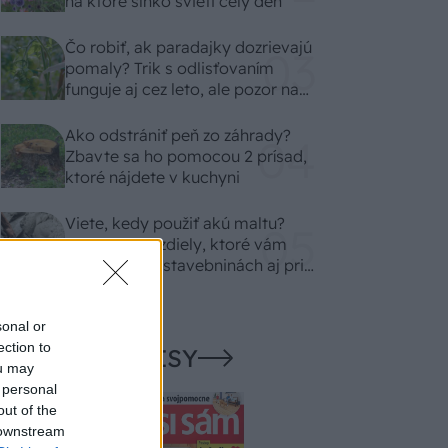
na ktoré slnko svieti celý deň
Čo robiť, ak paradajky dozrievajú
pomaly? Trik s odlisťovaním
funguje aj cez leto, ale pozor na
chyby
Ako odstrániť peň zo záhrady?
Zbavte sa ho pomocou 2 prísad,
ktoré nájdete v kuchyni
Viete, kedy použiť akú maltu?
Spoznajte rozdiely, ktoré vám
ušetria čas v stavebninách aj pri
práci
sonal or
ection to
NAŠE ČASOPISY
ou may
 personal
out of the
 downstream