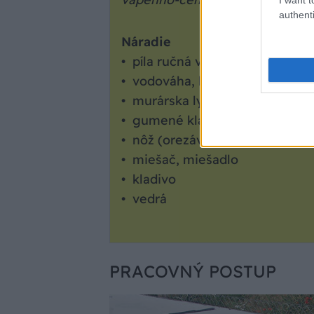
authenti
Náradie
• píla ručná vidiová
• vodováha, lata
• murárska lyžica
• gumené kladivo
• nôž (orezávač)
• miešač, miešadlo
• kladivo
• vedrá
PRACOVNÝ POSTUP