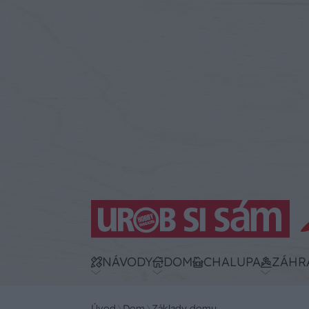
NÁVODY
DOM
CHALUPA
ZÁHR
Úvod
Dom
Základy domu