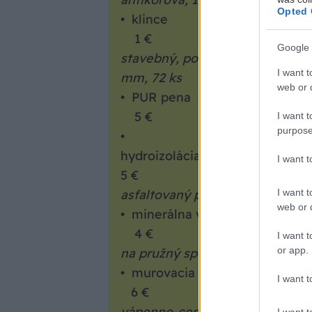
Opted 
• klinc
1 €
Google 
stavebný, pozinkovaný 4 × 100
I want t
mm, 72 ks
web or d
• PUR pen
5 €
I want t
purpose
•
hydroizoláci
I want 
5 €
I want t
asfaltovaný pás, odrezok
web or d
• minerálna vln
4 €
I want t
or app.
na pružný spoj, odrezky
• murovacia malt
I want t
6 €
vápenno-cementová
I want t