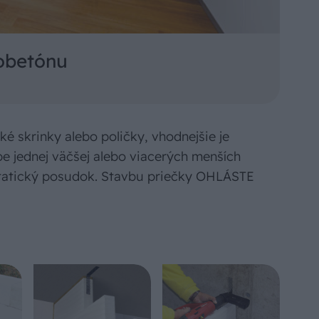
robetónu
ké skrinky alebo poličky, vhodnejšie je
be jednej väčšej alebo viacerých menších
statický posudok. Stavbu priečky OHLÁSTE