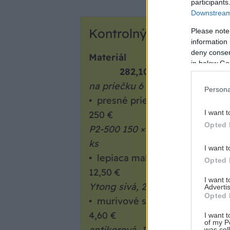
participants
Downstream 
Kontrolný zoznam
Please note
information 
deny consent
Materiál
in below Go
282,10 €
na priečku 6 × 2,50 m
Persona
• presné priečkové tvárnic
I want t
250 €
Opted 
P2-500 150 × 249 × 599 mm, 100
ks
I want t
• lepiaca malta
Opted 
12,50 €
I want 
Ytong sivá, 2 vrecia
Advertis
Opted 
• murivové spojk
4,60 €
I want t
of my P
antikorová, 18 ks
was col