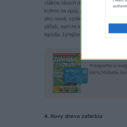
vlákna oboch drevených častí rov
authenti
kolmo na spoj, pevná väzba nevznikn
ako nové, vznikajúce väzby. Ak je
záťaži, natrite konce vlákien niek
lepidla. Istejšie je však posilnenie
Čítajte časop
Predplaťte si ma
kartu Möbelix na
4. Kovy drevo zafarbia