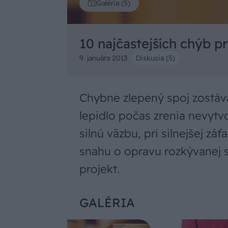
Galéria (5)
10 najčastejších chýb pr
9. januára 2013
Diskusia (5)
Chybne zlepený spoj zostáv
lepidlo počas zrenia nevyt
silnú väzbu, pri silnejšej zá
snahu o opravu rozkývanej st
projekt.
GALÉRIA