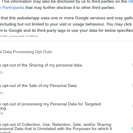
. This information may also be disclosed by us to third parties on the
IA
Participants
that may further disclose it to other third parties.
 that this website/app uses one or more Google services and may gath
ou toho, že ste ním nešetrili. Nikdy sa však
including but not limited to your visit or usage behaviour. You may click 
ebytočné disperzné lepidlo štetcom či
 to Google and its third-party tags to use your data for below specifi
ačíte ho do pórov, čo spôsobí škvrny pri
ogle consent section.
vých úpravách. Vyčkajte niekoľko hodín,
ečne ostrým nástrojom – škrabkou,
l Data Processing Opt Outs
to ľahšie ako po úplnom vytvrdnutí.
o opt-out of the Sharing of my personal data.
In
o opt-out of the Sale of my Personal Data.
In
to opt-out of processing my Personal Data for Targeted
ing.
In
o opt-out of Collection, Use, Retention, Sale, and/or Sharing
ersonal Data that Is Unrelated with the Purposes for which it
lected.