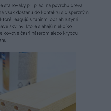
vé sťahováky pri práci na povrchu dreva
 sa však dostanú do kontaktu s disperzným
 ktoré reagujú s tanínmi obsiahnutými
avé škvrny, ktoré siahajú niekoľko
te kovové časti náterom alebo krycou
ahu.