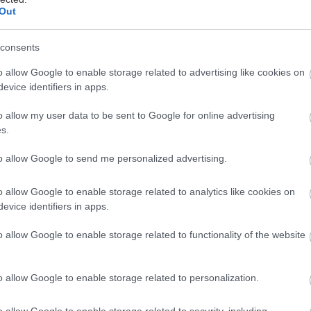
Out
consents
o allow Google to enable storage related to advertising like cookies on
evice identifiers in apps.
o allow my user data to be sent to Google for online advertising
s.
to allow Google to send me personalized advertising.
o allow Google to enable storage related to analytics like cookies on
strojmi s lepidlom silnú väzbu nevyrobia.
evice identifiers in apps.
o allow Google to enable storage related to functionality of the website
o allow Google to enable storage related to personalization.
ko samotné drevo. Platí to vždy, keď sú
o allow Google to enable storage related to security, including