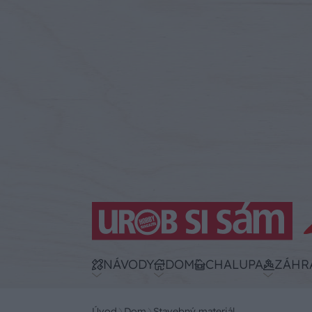
NÁVODY
DOM
CHALUPA
ZÁHR
Úvod
Dom
Stavebný materiál