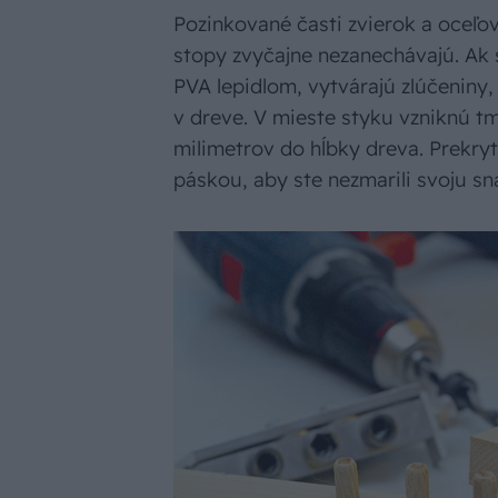
Pozinkované časti zvierok a oceľo
stopy zvyčajne nezanechávajú. Ak
PVA lepidlom, vytvárajú zlúčeniny,
v dreve. V mieste styku vzniknú tm
milimetrov do hĺbky dreva. Prekry
páskou, aby ste nezmarili svoju sn