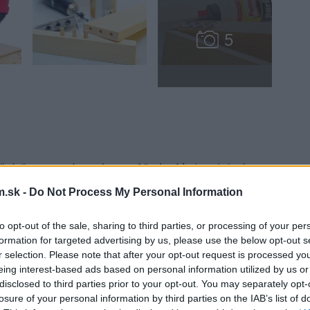
oľný čapovaný spoj sa môže javiť ako dobrý
ktorá vyplní každú škárku v netesnom spoji.
.sk -
Do Not Process My Personal Information
ťažení. Poddajná pena pod tlakom ustúpi
točná. Upravte pred lepením spoj niektorou
to opt-out of the sale, sharing to third parties, or processing of your per
formation for targeted advertising by us, please use the below opt-out s
l dostatočne pevný. Klinkom, kolíkom či
r selection. Please note that after your opt-out request is processed y
eing interest-based ads based on personal information utilized by us or
disclosed to third parties prior to your opt-out. You may separately opt-
losure of your personal information by third parties on the IAB’s list of