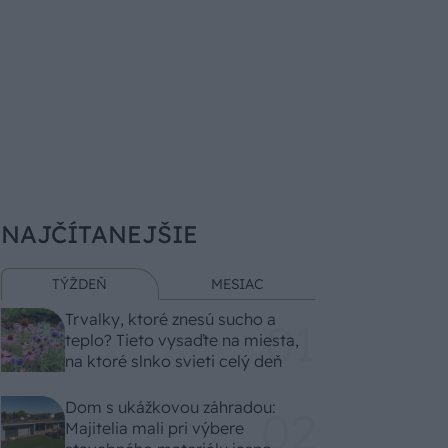
NAJČÍTANEJŠIE
TÝŽDEŇ
MESIAC
Trvalky, ktoré znesú sucho a
teplo? Tieto vysaďte na miesta,
na ktoré slnko svieti celý deň
Dom s ukážkovou záhradou:
Majitelia mali pri výbere