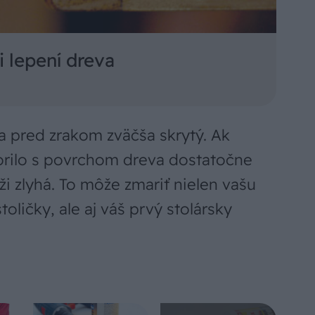
i lepení dreva
a pred zrakom zväčša skrytý. Ak
vorilo s povrchom dreva dostatočne
ťaži zlyhá. To môže zmariť nielen vašu
oličky, ale aj váš prvý stolársky