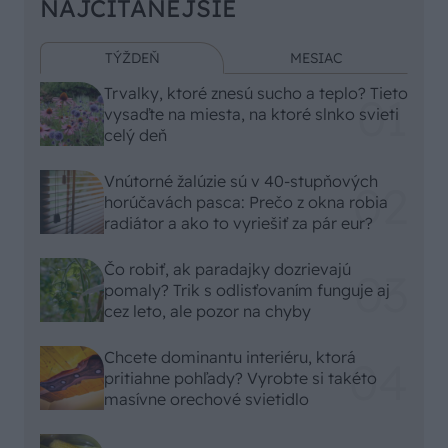
NAJČÍTANEJŠIE
TÝŽDEŇ
MESIAC
Trvalky, ktoré znesú sucho a teplo? Tieto
vysaďte na miesta, na ktoré slnko svieti
celý deň
Vnútorné žalúzie sú v 40-stupňových
horúčavách pasca: Prečo z okna robia
radiátor a ako to vyriešiť za pár eur?
Čo robiť, ak paradajky dozrievajú
pomaly? Trik s odlisťovaním funguje aj
cez leto, ale pozor na chyby
Chcete dominantu interiéru, ktorá
pritiahne pohľady? Vyrobte si takéto
masívne orechové svietidlo