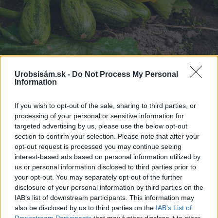
Zdroj: iStock
Urobsisám.sk -
Do Not Process My Personal
Information
Sabína Zavarská
If you wish to opt-out of the sale, sharing to third parties, or
Foto: istock
processing of your personal or sensitive information for
targeted advertising by us, please use the below opt-out
section to confirm your selection. Please note that after your
Komentovať
Zdieľať
opt-out request is processed you may continue seeing
interest-based ads based on personal information utilized by
us or personal information disclosed to third parties prior to
Zelenina a ovocie
your opt-out. You may separately opt-out of the further
disclosure of your personal information by third parties on the
Múčnatka tekvice
pestovanie tekvice
IAB’s list of downstream participants. This information may
vertikálne pestovanie
zber tekvice
also be disclosed by us to third parties on the
IAB’s List of
Downstream Participants
that may further disclose it to other