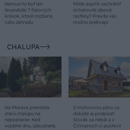
Nemusí to byť len
Môže aspirín zachrániť
levanduľa! 7 fialových
ochabnuté izbové
krások, ktoré rozžiaria
rastliny? Pravda vás
vašu záhradu
možno prekvapí
CHALUPA
Na Morave prerobila
S motorovou pílou sa
starú chalupu na
dokáže aj podpísať.
nepoznanie: Keď
Slovák sa nebál a v
vojdete dnu, zabudnete,
Čičmanoch si postavil