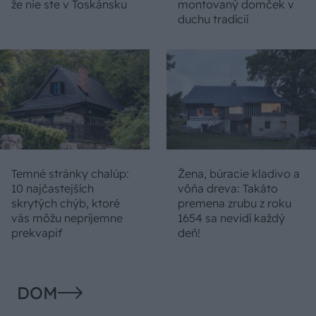
že nie ste v Toskánsku
montovaný domček v
duchu tradícií
Temné stránky chalúp:
Žena, búracie kladivo a
10 najčastejších
vôňa dreva: Takáto
skrytých chýb, ktoré
premena zrubu z roku
vás môžu nepríjemne
1654 sa nevidí každý
prekvapiť
deň!
DOM