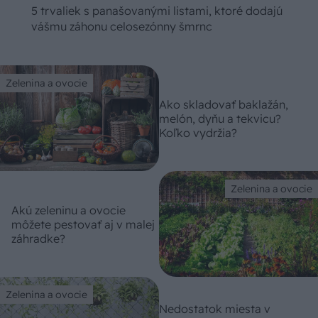
5 trvaliek s panašovanými listami, ktoré dodajú
vášmu záhonu celosezónny šmrnc
Zelenina a ovocie
Ako skladovať baklažán,
melón, dyňu a tekvicu?
Koľko vydržia?
Zelenina a ovocie
Akú zeleninu a ovocie
môžete pestovať aj v malej
záhradke?
Zelenina a ovocie
Nedostatok miesta v