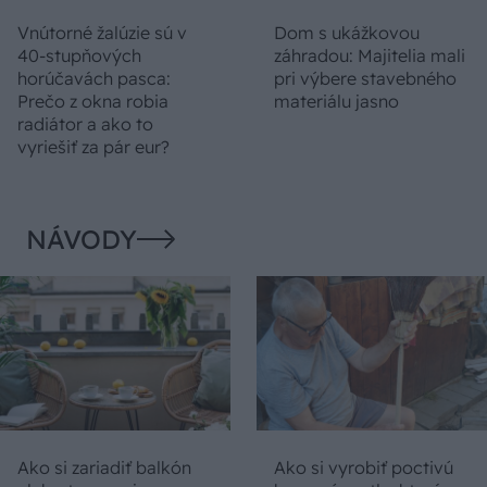
Vnútorné žalúzie sú v
Dom s ukážkovou
40-stupňových
záhradou: Majitelia mali
horúčavách pasca:
pri výbere stavebného
Prečo z okna robia
materiálu jasno
radiátor a ako to
vyriešiť za pár eur?
NÁVODY
Ako si zariadiť balkón
Ako si vyrobiť poctivú