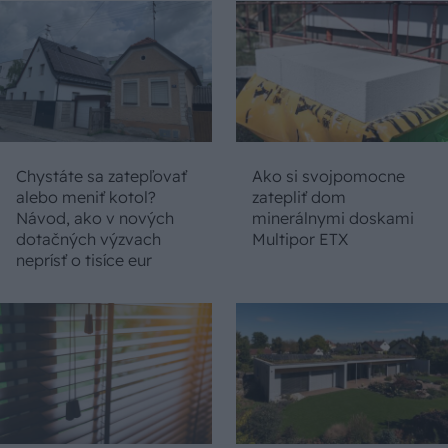
Chystáte sa zatepľovať
Ako si svojpomocne
alebo meniť kotol?
zatepliť dom
Návod, ako v nových
minerálnymi doskami
dotačných výzvach
Multipor ETX
neprísť o tisíce eur