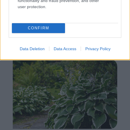
functionality and fraud prevention, and other
user protection.
CONFIRM
Chystáte sa zatepľovať alebo meniť kotol?
Návod, ako v nových dotačných výzvach
neprísť o tisíce eur
Data Deletion
Data Access
Privacy Policy