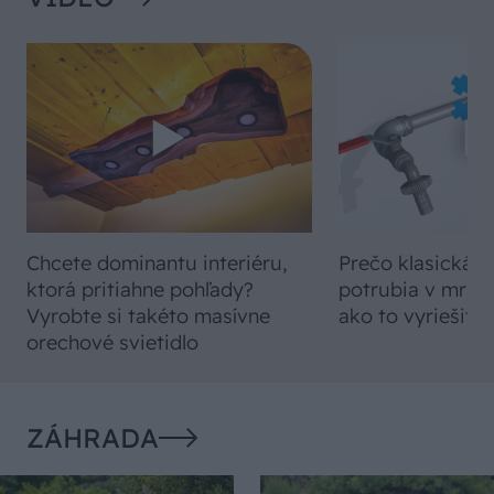
Chcete dominantu interiéru,
Prečo klasická iz
ktorá pritiahne pohľady?
potrubia v mrazo
Vyrobte si takéto masívne
ako to vyriešiť r
orechové svietidlo
ZÁHRADA