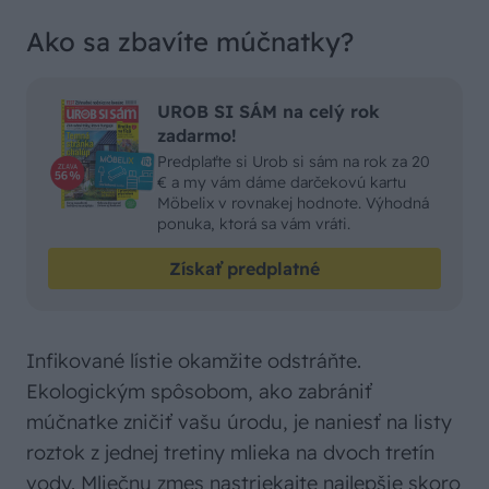
Ako sa zbavíte múčnatky?
UROB SI SÁM na celý rok
zadarmo!
Predplaťte si Urob si sám na rok za 20
€ a my vám dáme darčekovú kartu
Möbelix v rovnakej hodnote. Výhodná
ponuka, ktorá sa vám vráti.
Získať predplatné
Infikované lístie okamžite odstráňte.
Ekologickým spôsobom, ako zabrániť
múčnatke zničiť vašu úrodu, je naniesť na listy
roztok z jednej tretiny mlieka na dvoch tretín
vody. Mliečnu zmes nastriekajte najlepšie skoro