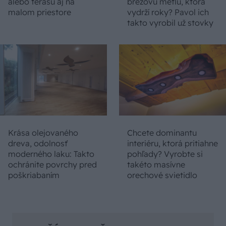
alebo terasu aj na
brezovú metlu, ktorá
malom priestore
vydrží roky? Pavol ich
takto vyrobil už stovky
Krása olejovaného
Chcete dominantu
dreva, odolnosť
interiéru, ktorá pritiahne
moderného laku: Takto
pohľady? Vyrobte si
ochránite povrchy pred
takéto masívne
poškriabaním
orechové svietidlo