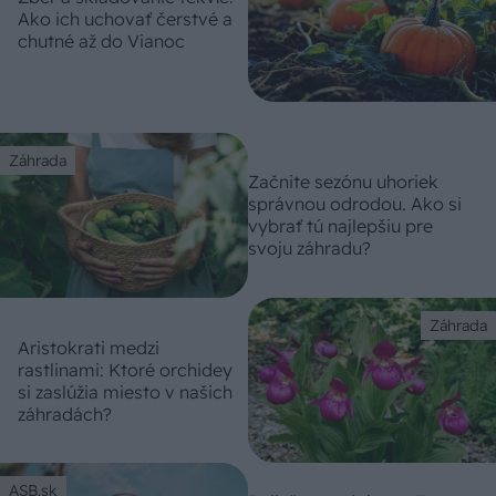
Ako ich uchovať čerstvé a
chutné až do Vianoc
Záhrada
Začnite sezónu uhoriek
správnou odrodou. Ako si
vybrať tú najlepšiu pre
svoju záhradu?
Záhrada
Aristokrati medzi
rastlinami: Ktoré orchidey
si zaslúžia miesto v našich
záhradách?
ASB.sk