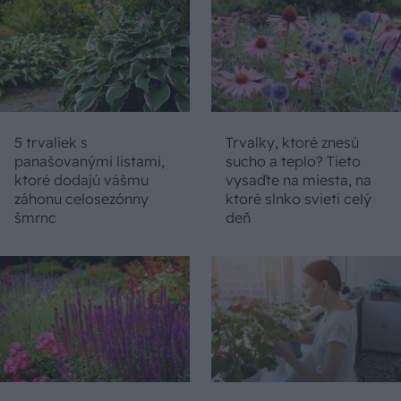
5 trvaliek s
Trvalky, ktoré znesú
panašovanými listami,
sucho a teplo? Tieto
ktoré dodajú vášmu
vysaďte na miesta, na
záhonu celosezónny
ktoré slnko svieti celý
šmrnc
deň