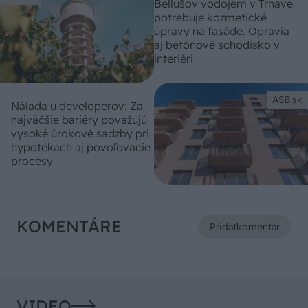
Bellušov vodojem v Trnave
potrebuje kozmetické
úpravy na fasáde. Opravia
aj betónové schodisko v
interiéri
ASB.sk
Nálada u developerov: Za
najväčšie bariéry považujú
vysoké úrokové sadzby pri
hypotékach aj povoľovacie
procesy
KOMENTÁRE
Pridať
komentár
VIDEO