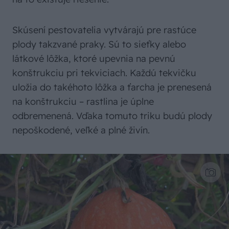
Skúsení pestovatelia vytvárajú pre rastúce
plody takzvané praky. Sú to sieťky alebo
látkové lôžka, ktoré upevnia na pevnú
konštrukciu pri tekviciach. Každú tekvičku
uložia do takéhoto lôžka a ťarcha je prenesená
na konštrukciu – rastlina je úplne
odbremenená. Vďaka tomuto triku budú plody
nepoškodené, veľké a plné živín.