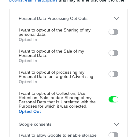
SÚVISIACE
third parties.
Please note that this website/app uses one or more Google
Personal Data Processing Opt Outs
services and may gather and store information including but
not limited to your visit or usage behaviour. You may click to
I want to opt-out of the Sharing of my
personal data.
grant or deny consent to Google and its third-party tags to
Opted In
use your data for below specified purposes in below Google
consent section.
I want to opt-out of the Sale of my
Personal Data.
Opted In
I want to opt-out of processing my
Personal Data for Targeted Advertising.
Opted In
I want to opt-out of Collection, Use,
Retention, Sale, and/or Sharing of my
Personal Data that Is Unrelated with the
Chystáte sa zavárať kápiu? Táto chyba ju
Purposes for which it was collected.
premení na nevábne mäkkú hmotu
Opted Out
Google consents
I want to allow Google to enable storage