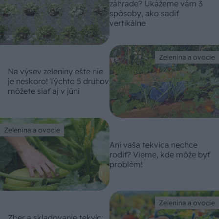
záhrade? Ukážeme vám 3
spôsoby, ako sadiť
vertikálne
Zelenina a ovocie
Na výsev zeleniny ešte nie
je neskoro! Týchto 5 druhov
môžete siať aj v júni
Zelenina a ovocie
Ani vaša tekvica nechce
rodiť? Vieme, kde môže byť
problém!
Zelenina a ovocie
Zber a skladovanie tekvíc: