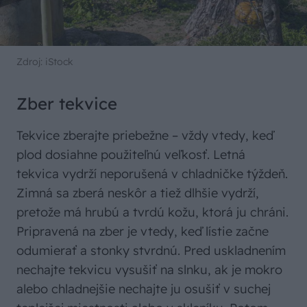
Zdroj: iStock
Zber tekvice
Tekvice zberajte priebežne – vždy vtedy, keď
plod dosiahne použiteľnú veľkosť. Letná
tekvica vydrží neporušená v chladničke týždeň.
Zimná sa zberá neskôr a tiež dlhšie vydrží,
pretože má hrubú a tvrdú kožu, ktorá ju chráni.
Pripravená na zber je vtedy, keď lístie začne
odumierať a stonky stvrdnú. Pred uskladnením
nechajte tekvicu vysušiť na slnku, ak je mokro
alebo chladnejšie nechajte ju osušiť v suchej