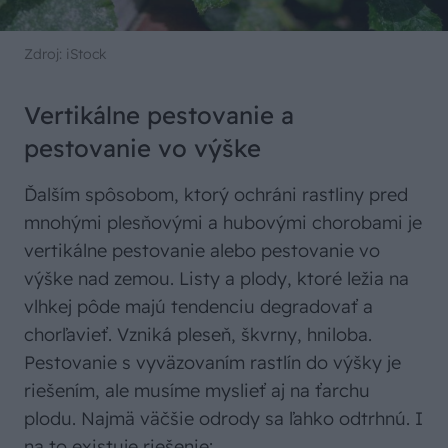
Zdroj: iStock
Vertikálne pestovanie a
pestovanie vo výške
Ďalším spôsobom, ktorý ochráni rastliny pred
mnohými plesňovými a hubovými chorobami je
vertikálne pestovanie alebo pestovanie vo
výške nad zemou. Listy a plody, ktoré ležia na
vlhkej pôde majú tendenciu degradovať a
chorľavieť. Vzniká pleseň, škvrny, hniloba.
Pestovanie s vyväzovaním rastlín do výšky je
riešením, ale musíme myslieť aj na ťarchu
plodu. Najmä väčšie odrody sa ľahko odtrhnú. I
na to existuje riešenie: