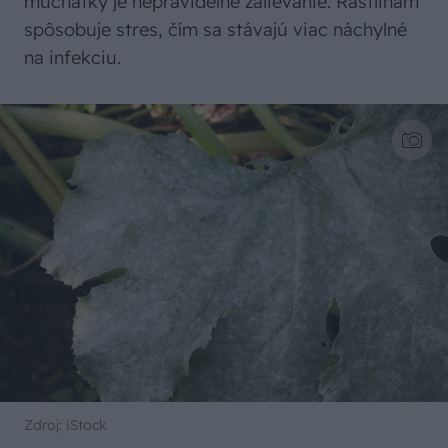
múčnatky je nepravidelné zalievanie. Rastlinám
spôsobuje stres, čím sa stávajú viac náchylné
na infekciu.
Zdroj: iStock