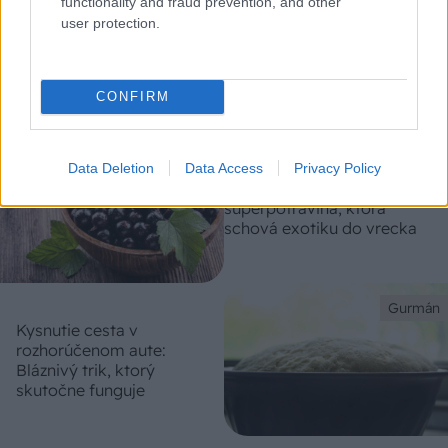
functionality and fraud prevention, and other
Gurmán
user protection.
Kries vs. pleseň: Kedy
musíte obsah pohára
vyhodiť?
CONFIRM
Gurmán
Data Deletion
Data Access
Privacy Policy
Čierne ríbezle: Lokálna
superpotravina, ktorá
schová exotiku do vrecka
Gurmán
Kysnutie cesta v
rozhorúčenom aute:
Bláznivý trik, ktorý
skutočne funguje