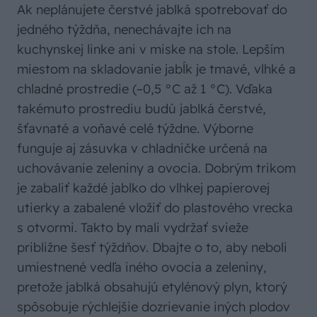
Ak neplánujete čerstvé jablká spotrebovať do
jedného týždňa, nenechávajte ich na
kuchynskej linke ani v miske na stole. Lepším
miestom na skladovanie jabĺk je tmavé, vlhké a
chladné prostredie (–0,5 °C až 1 °C). Vďaka
takémuto prostrediu budú jablká čerstvé,
šťavnaté a voňavé celé týždne. Výborne
funguje aj zásuvka v chladničke určená na
uchovávanie zeleniny a ovocia. Dobrým trikom
je zabaliť každé jablko do vlhkej papierovej
utierky a zabalené vložiť do plastového vrecka
s otvormi. Takto by mali vydržať svieže
približne šesť týždňov. Dbajte o to, aby neboli
umiestnené vedľa iného ovocia a zeleniny,
pretože jablká obsahujú etylénový plyn, ktorý
spôsobuje rýchlejšie dozrievanie iných plodov