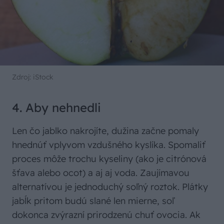
Zdroj: iStock
4. Aby nehnedli
Len čo jablko nakrojíte, dužina začne pomaly
hnednúť vplyvom vzdušného kyslíka. Spomaliť
proces môže trochu kyseliny (ako je citrónová
šťava alebo ocot) a aj aj voda. Zaujímavou
alternatívou je jednoduchý soľný roztok. Plátky
jabĺk pritom budú slané len mierne, soľ
dokonca zvýrazní prirodzenú chuť ovocia. Ak