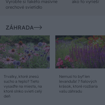
Vyrobte si takéto masívne
ako to vyriešiť r
orechové svietidlo
ZÁHRADA
Trvalky, ktoré znesú
Nemusí to byť len
sucho a teplo? Tieto
levanduľa! 7 fialových
vysaďte na miesta, na
krások, ktoré rozžiaria
ktoré slnko svieti celý
vašu záhradu
deň