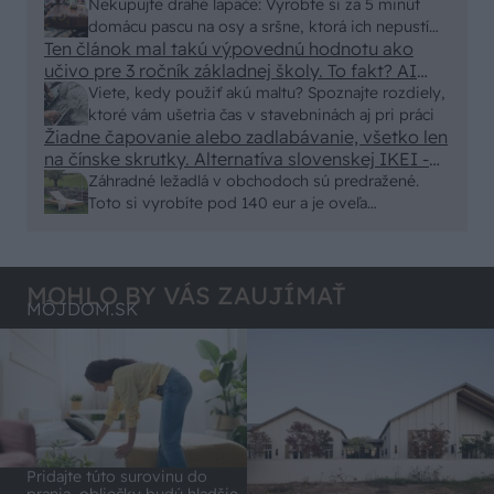
nic zive. Vasa pasca naucinke moc efektivne.
Nekupujte drahé lapače: Vyrobte si za 5 minút
Skor pritiahne slimaky
domácu pascu na osy a sršne, ktorá ich nepustí
Ten článok mal takú výpovednú hodnotu ako
von
učivo pre 3 ročník základnej školy. To fakt? AI
alebo nejaka kniha z VŠ? Dnešné rychlotvrdnuce
Viete, kedy použiť akú maltu? Spoznajte rozdiely,
malty - pevnosť 40 Mpa a doba schnutia tak 15
ktoré vám ušetria čas v stavebninách aj pri práci
minut , k tomu vodotesné s kryštálikou. A rozdiel
Žiadne čapovanie alebo zadlabávanie, všetko len
na čínske skrutky. Alternatíva slovenskej IKEI -
- schnutie a zretie. Nič?
čo sa týka pevnosti. Autor si nedal veľa námahy s
Záhradné ležadlá v obchodoch sú predražené.
remeselným spracovaním, škoda. No lepšie než
Toto si vyrobíte pod 140 eur a je oveľa
ten odpad z DTD predávaný v Kauflande alebo
pohodlnejšie!
Lídli.
MOHLO BY VÁS ZAUJÍMAŤ
MÔJDOM.SK
Pridajte túto surovinu do
prania, obliečky budú hladšie