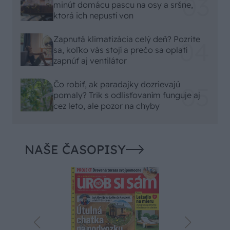
minút domácu pascu na osy a sršne,
ktorá ich nepustí von
Zapnutá klimatizácia celý deň? Pozrite
sa, koľko vás stojí a prečo sa oplatí
zapnúť aj ventilátor
Čo robiť, ak paradajky dozrievajú
pomaly? Trik s odlisťovaním funguje aj
cez leto, ale pozor na chyby
NAŠE ČASOPISY