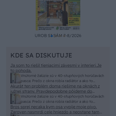
UROB SI SÁM 7-8/2026
KDE SA DISKUTUJE
Ja som to riešil tieniacimi závesmi v interieri.Je
to pohoda.
Vnútorné žalúzie sú v 40-stupňových horúčavách
pasca: Prečo z okna robia radiátor a ako to
Akurát ten problém doma riešime na oknách z
vyriešiť za pár eur?
južnej strany. Pravdepodobne pôjdeme do
vonkajšieho tienenia na spôsob markízy
Vnútorné žalúzie sú v 40-stupňových horúčavách
250x150cm. Čínsky predajcovia idú okolo 100
pasca: Prečo z okna robia radiátor a ako to
eur kus.
Bros sprej necaka kym osa vypije moje pivo.
vyriešiť za pár eur?
Zaroven nasmrdi cele hniezdo a neostane tam