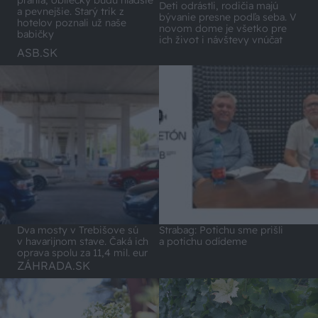
Deti odrástli, rodičia majú
a pevnejšie. Starý trik z
bývanie presne podľa seba. V
hotelov poznali už naše
novom dome je všetko pre
babičky
ich život i návštevy vnúčat
ASB.SK
Dva mosty v Trebišove sú
Strabag: Potichu sme prišli
v havarijnom stave. Čaká ich
a potichu odídeme
oprava spolu za 11,4 mil. eur
ZÁHRADA.SK