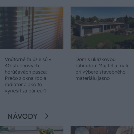
Vnútorné žalúzie sú v
Dom s ukážkovou
40-stupňových
záhradou: Majitelia mali
horúčavách pasca:
pri výbere stavebného
Prečo z okna robia
materiálu jasno
radiátor a ako to
vyriešiť za pár eur?
NÁVODY