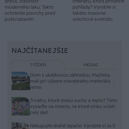
dreva, odolnosť
interiéru, ktorá pritiahne
moderného laku: Takto
pohľady? Vyrobte si
ochránite povrchy pred
takéto masívne
poškriabaním
orechové svietidlo
NAJČÍTANEJŠIE
TÝŽDEŇ
MESIAC
Dom s ukážkovou záhradou: Majitelia
mali pri výbere stavebného materiálu
jasno
Trvalky, ktoré znesú sucho a teplo? Tieto
vysaďte na miesta, na ktoré slnko svieti
celý deň
Nekupujte drahé lapače: Vyrobte si za 5