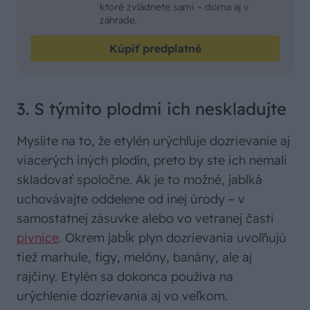
ktoré zvládnete sami – doma aj v
záhrade.
Kúpiť predplatné
3. S týmito plodmi ich neskladujte
Myslite na to, že etylén urýchľuje dozrievanie aj
viacerých iných plodín, preto by ste ich nemali
skladovať spoločne. Ak je to možné, jablká
uchovávajte oddelene od inej úrody – v
samostatnej zásuvke alebo vo vetranej časti
pivnice
. Okrem jabĺk plyn dozrievania uvoľňujú
tiež marhule, figy, melóny, banány, ale aj
rajčiny. Etylén sa dokonca používa na
urýchlenie dozrievania aj vo veľkom.