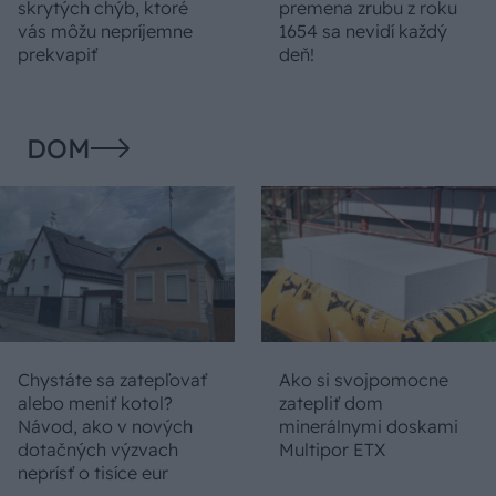
skrytých chýb, ktoré
premena zrubu z roku
vás môžu nepríjemne
1654 sa nevidí každý
prekvapiť
deň!
DOM
Chystáte sa zatepľovať
Ako si svojpomocne
alebo meniť kotol?
zatepliť dom
Návod, ako v nových
minerálnymi doskami
dotačných výzvach
Multipor ETX
neprísť o tisíce eur