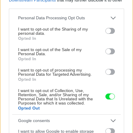
Poznáte najlepší spôsob,
third parties.
ako skladovať jablká, aby
vydržali svieže?
Please note that this website/app uses one or more Google
Personal Data Processing Opt Outs
services and may gather and store information including but
not limited to your visit or usage behaviour. You may click to
I want to opt-out of the Sharing of my
personal data.
grant or deny consent to Google and its third-party tags to
Opted In
Zelenina a ovocie
use your data for below specified purposes in below Google
Ako skladovať jablká, aby
consent section.
I want to opt-out of the Sale of my
sa uchovala ich čerstvosť a
Personal Data.
Opted In
ako ich správne sušiť
I want to opt-out of processing my
Personal Data for Targeted Advertising.
Opted In
Zelenina a ovocie
Tajomstvá skúsených
I want to opt-out of Collection, Use,
pestovateľov: Jablká a
Retention, Sale, and/or Sharing of my
hrušky skladujte takto,
Personal Data that Is Unrelated with the
Purposes for which it was collected.
vydržia vám mesiace (+
Opted Out
tipy na spracovanie)
Google consents
Zelenina a ovocie
I want to allow Google to enable storage