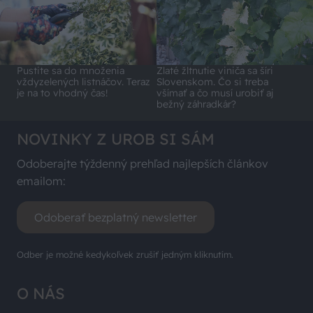
Pustite sa do množenia
Zlaté žltnutie viniča sa šíri
vždyzelených listnáčov. Teraz
Slovenskom. Čo si treba
je na to vhodný čas!
všímať a čo musí urobiť aj
bežný záhradkár?
NOVINKY Z UROB SI SÁM
Odoberajte týždenný prehľad najlepších článkov
emailom:
Odoberať bezplatný newsletter
Odber je možné kedykoľvek zrušiť jedným kliknutím.
O NÁS