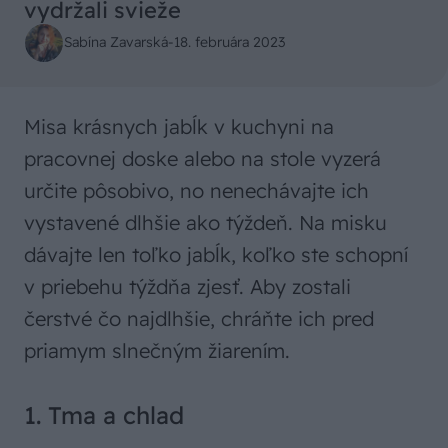
vydržali svieže
Sabína Zavarská
-
18. februára 2023
Misa krásnych jabĺk v kuchyni na
pracovnej doske alebo na stole vyzerá
určite pôsobivo, no nenechávajte ich
vystavené dlhšie ako týždeň. Na misku
dávajte len toľko jabĺk, koľko ste schopní
v priebehu týždňa zjesť. Aby zostali
čerstvé čo najdlhšie, chráňte ich pred
priamym slnečným žiarením.
1. Tma a chlad