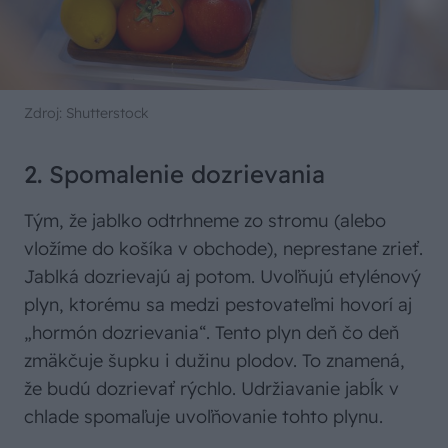
Zdroj: Shutterstock
2. Spomalenie dozrievania
Tým, že jablko odtrhneme zo stromu (alebo
vložíme do košíka v obchode), neprestane zrieť.
Jablká dozrievajú aj potom. Uvoľňujú etylénový
plyn, ktorému sa medzi pestovateľmi hovorí aj
„hormón dozrievania“. Tento plyn deň čo deň
zmäkčuje šupku i dužinu plodov. To znamená,
že budú dozrievať rýchlo. Udržiavanie jabĺk v
chlade spomaľuje uvoľňovanie tohto plynu.