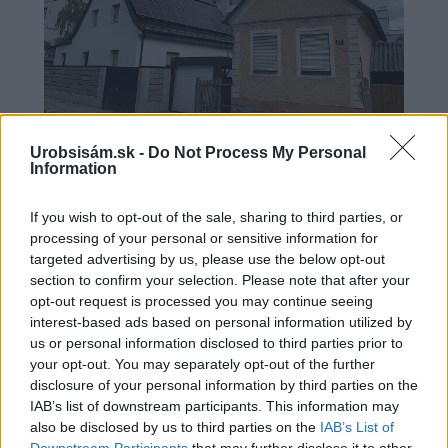
Urobsisám.sk -
Do Not Process My Personal
Chystáte sa zatepľovať alebo meniť kotol?
Information
Návod, ako v nových dotačných výzvach
neprísť o tisíce eur
If you wish to opt-out of the sale, sharing to third parties, or
processing of your personal or sensitive information for
targeted advertising by us, please use the below opt-out
Zelenina a ovocie
section to confirm your selection. Please note that after your
opt-out request is processed you may continue seeing
Ako správne uskladniť
interest-based ads based on personal information utilized by
ovocie na zimu
us or personal information disclosed to third parties prior to
your opt-out. You may separately opt-out of the further
disclosure of your personal information by third parties on the
IAB’s list of downstream participants. This information may
also be disclosed by us to third parties on the
IAB’s List of
Zelenina a ovocie
Downstream Participants
that may further disclose it to other