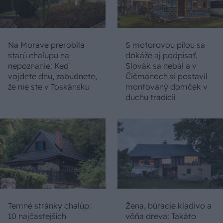
Na Morave prerobila
S motorovou pílou sa
starú chalupu na
dokáže aj podpísať.
nepoznanie: Keď
Slovák sa nebál a v
vojdete dnu, zabudnete,
Čičmanoch si postavil
že nie ste v Toskánsku
montovaný domček v
duchu tradícií
Temné stránky chalúp:
Žena, búracie kladivo a
10 najčastejších
vôňa dreva: Takáto