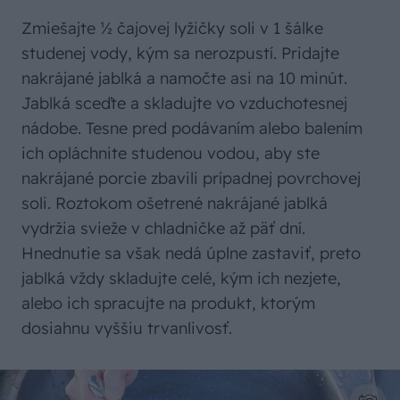
Zmiešajte ½ čajovej lyžičky soli v 1 šálke
studenej vody, kým sa nerozpustí. Pridajte
nakrájané jablká a namočte asi na 10 minút.
Jablká sceďte a skladujte vo vzduchotesnej
nádobe. Tesne pred podávaním alebo balením
ich opláchnite studenou vodou, aby ste
nakrájané porcie zbavili prípadnej povrchovej
soli. Roztokom ošetrené nakrájané jablká
vydržia svieže v chladničke až päť dní.
Hnednutie sa však nedá úplne zastaviť, preto
jablká vždy skladujte celé, kým ich nezjete,
alebo ich spracujte na produkt, ktorým
dosiahnu vyššiu trvanlivosť.