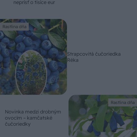
neprísť o tisíce eur
Rastlina dňa
Strapcovitá čučoriedka
Réka
Rastlina dňa
Novinka medzi drobným
ovocím – kamčatské
čučoriedky