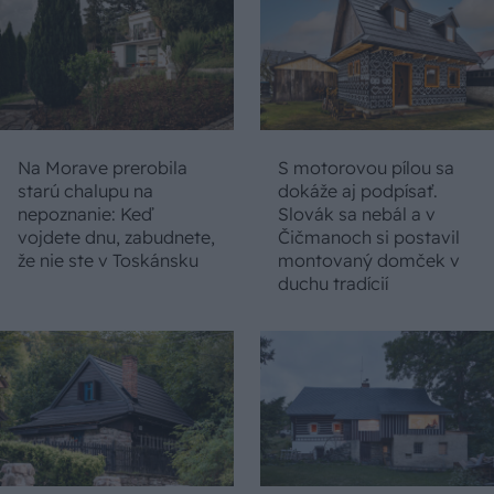
Na Morave prerobila
S motorovou pílou sa
starú chalupu na
dokáže aj podpísať.
nepoznanie: Keď
Slovák sa nebál a v
vojdete dnu, zabudnete,
Čičmanoch si postavil
že nie ste v Toskánsku
montovaný domček v
duchu tradícií