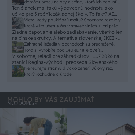
Skor pritiahne slimaky
domácu pascu na osy a sršne, ktorá ich nepustí
Ten článok mal takú výpovednú hodnotu ako
von
učivo pre 3 ročník základnej školy. To fakt? AI
alebo nejaka kniha z VŠ? Dnešné rychlotvrdnuce
Viete, kedy použiť akú maltu? Spoznajte rozdiely,
malty - pevnosť 40 Mpa a doba schnutia tak 15
ktoré vám ušetria čas v stavebninách aj pri práci
minut , k tomu vodotesné s kryštálikou. A rozdiel
Žiadne čapovanie alebo zadlabávanie, všetko len
na čínske skrutky. Alternatíva slovenskej IKEI -
- schnutie a zretie. Nič?
čo sa týka pevnosti. Autor si nedal veľa námahy s
Záhradné ležadlá v obchodoch sú predražené.
remeselným spracovaním, škoda. No lepšie než
Toto si vyrobíte pod 140 eur a je oveľa
ten odpad z DTD predávaný v Kauflande alebo
V sobotnej relácii pre záhradkárov , 11.7.2026 na
pohodlnejšie!
Lídli.
stanici Regina-východ , predseda Slovenského
zväzu záhradkárov pán Jakubech tvrdil, že to, že
Nenechajte stromy divoko zarásť! Júlový rez,
vlky sú neproduktívne , nie je pravda. Aj vlky je
ktorý rozhodne o úrode
možné použiť pri formovaní koruny a budú rodiť.
MOHLO BY VÁS ZAUJÍMAŤ
MÔJDOM.SK