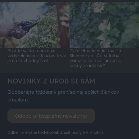
Pustite sa do množenia
Zlaté žltnutie viniča sa šíri
vždyzelených listnáčov. Teraz
Slovenskom. Čo si treba
je na to vhodný čas!
všímať a čo musí urobiť aj
bežný záhradkár?
NOVINKY Z UROB SI SÁM
Odoberajte týždenný prehľad najlepších článkov
emailom:
Odoberať bezplatný newsletter
Odber je možné kedykoľvek zrušiť jedným kliknutím.