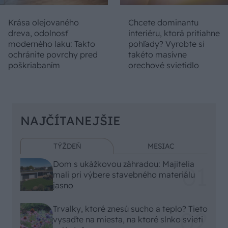
Krása olejovaného
Chcete dominantu
dreva, odolnosť
interiéru, ktorá pritiahne
moderného laku: Takto
pohľady? Vyrobte si
ochránite povrchy pred
takéto masívne
poškriabaním
orechové svietidlo
NAJČÍTANEJŠIE
TÝŽDEŇ
MESIAC
Dom s ukážkovou záhradou: Majitelia
mali pri výbere stavebného materiálu
jasno
Trvalky, ktoré znesú sucho a teplo? Tieto
vysaďte na miesta, na ktoré slnko svieti