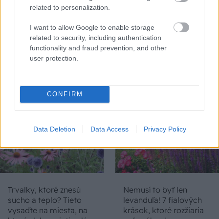
related to personalization.
Chcete dominantu interiéru,
Prečo klasická iz
ktorá pritiahne pohľady?
potrubia v mrazo
I want to allow Google to enable storage
Vyrobte si takéto masívne
ako to vyriešiť r
related to security, including authentication
orechové svietidlo
functionality and fraud prevention, and other
user protection.
ZÁHRADA
CONFIRM
Data Deletion
Data Access
Privacy Policy
Trvalky, ktoré znesú
Nemusí to byť len
sucho a teplo? Tieto
levanduľa! 7 fialových
vysaďte na miesta, na
krások, ktoré rozžiaria