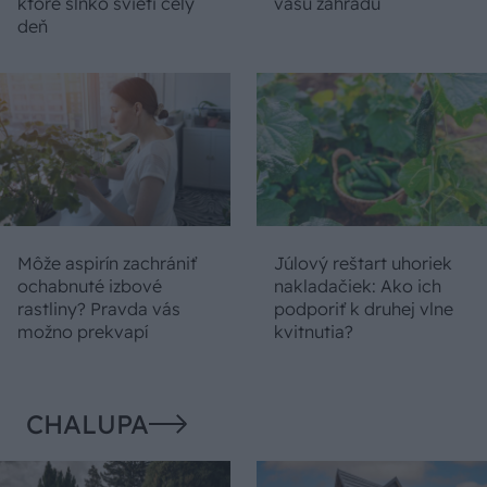
ktoré slnko svieti celý
vašu záhradu
deň
Môže aspirín zachrániť
Júlový reštart uhoriek
ochabnuté izbové
nakladačiek: Ako ich
rastliny? Pravda vás
podporiť k druhej vlne
možno prekvapí
kvitnutia?
CHALUPA