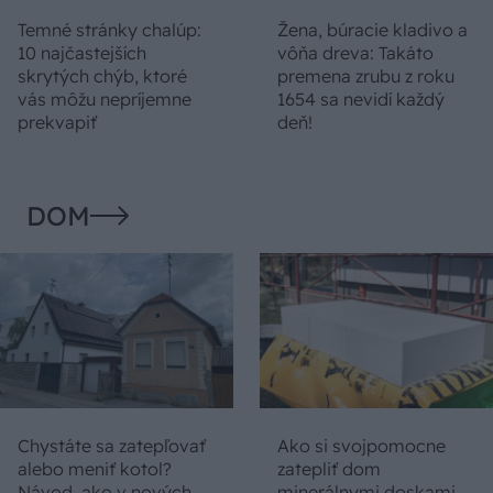
Temné stránky chalúp:
Žena, búracie kladivo a
10 najčastejších
vôňa dreva: Takáto
skrytých chýb, ktoré
premena zrubu z roku
vás môžu nepríjemne
1654 sa nevidí každý
prekvapiť
deň!
DOM
Chystáte sa zatepľovať
Ako si svojpomocne
alebo meniť kotol?
zatepliť dom
Návod, ako v nových
minerálnymi doskami