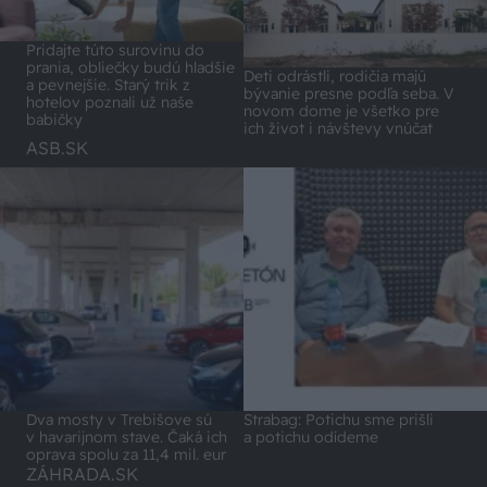
Pridajte túto surovinu do
prania, obliečky budú hladšie
Deti odrástli, rodičia majú
a pevnejšie. Starý trik z
bývanie presne podľa seba. V
hotelov poznali už naše
novom dome je všetko pre
babičky
ich život i návštevy vnúčat
ASB.SK
Dva mosty v Trebišove sú
Strabag: Potichu sme prišli
v havarijnom stave. Čaká ich
a potichu odídeme
oprava spolu za 11,4 mil. eur
ZÁHRADA.SK