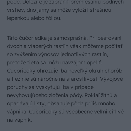
pôde. Dôležité je zabrániť premiešaniu pôdnych
vrstiev, dno jamy sa môže vyložiť strešnou
lepenkou alebo fóliou.
Táto čučoriedka je samosprašná. Pri pestovaní
dvoch a viacerých rastlín však môžeme počítať
so zvýšením výnosov jednotlivých rastlín,
pretože tieto sa môžu navzájom opeliť.
Čučoriedky ohrozuje iba neveľký okruh chorôb
a tiež nie sú náročné na starostlivosť. Vývojové
poruchy sa vyskytujú iba v prípade
nevyhovujúceho zloženia pôdy. Pokiaľ žltnú a
opadávajú listy, obsahuje pôda príliš mnoho
vápnika. Čučoriedky sú všeobecne veľmi citlivé
na vápnik.