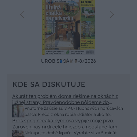
UROB SI SÁM 7-8/2026
KDE SA DISKUTUJE
Akurát ten problém doma riešime na oknách z
južnej strany. Pravdepodobne pôjdeme do
vonkajšieho tienenia na spôsob markízy
Vnútorné žalúzie sú v 40-stupňových horúčavách
250x150cm. Čínsky predajcovia idú okolo 100
pasca: Prečo z okna robia radiátor a ako to
eur kus.
Bros sprej necaka kym osa vypije moje pivo.
vyriešiť za pár eur?
Zaroven nasmrdi cele hniezdo a neostane tam
nic zive. Vasa pasca naucinke moc efektivne.
Nekupujte drahé lapače: Vyrobte si za 5 minút