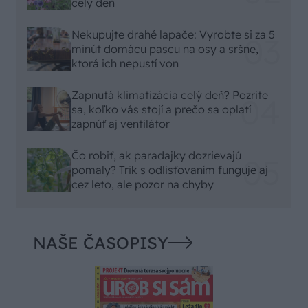
celý deň
Nekupujte drahé lapače: Vyrobte si za 5
minút domácu pascu na osy a sršne,
ktorá ich nepustí von
Zapnutá klimatizácia celý deň? Pozrite
sa, koľko vás stojí a prečo sa oplatí
zapnúť aj ventilátor
Čo robiť, ak paradajky dozrievajú
pomaly? Trik s odlisťovaním funguje aj
cez leto, ale pozor na chyby
NAŠE ČASOPISY