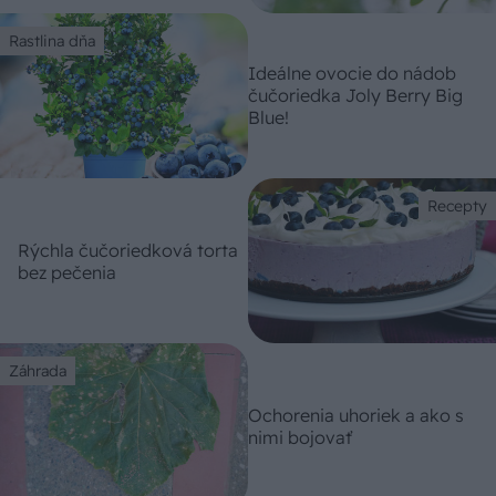
Rastlina dňa
Ideálne ovocie do nádob
čučoriedka Joly Berry Big
Blue!
Recepty
Rýchla čučoriedková torta
bez pečenia
Záhrada
Ochorenia uhoriek a ako s
nimi bojovať