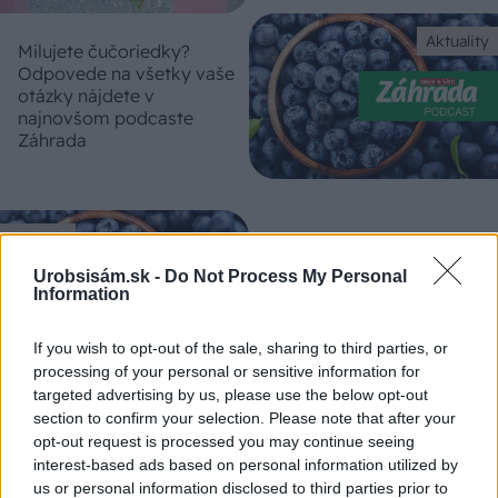
Aktuality
Milujete čučoriedky?
Odpovede na všetky vaše
otázky nájdete v
najnovšom podcaste
Záhrada
Záhrada
Milovníci a milovníčky
čučoriedok, pozor! V
Urobsisám.sk -
Do Not Process My Personal
najnovšom podcaste
Information
Záhrada nájdete odpovede
na všetky vaše otázky
If you wish to opt-out of the sale, sharing to third parties, or
processing of your personal or sensitive information for
targeted advertising by us, please use the below opt-out
Záhrada
section to confirm your selection. Please note that after your
Martin Čurda radí: Ako si
opt-out request is processed you may continue seeing
rozmnožiť čučoriedky? Nie
interest-based ads based on personal information utilized by
je to také jednoduché
us or personal information disclosed to third parties prior to