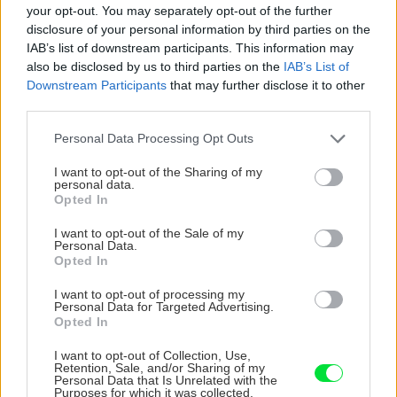
your opt-out. You may separately opt-out of the further
disclosure of your personal information by third parties on the
IAB’s list of downstream participants. This information may
Záhrada
also be disclosed by us to third parties on the
IAB’s List of
Tajomstvá úspechu
Downstream Participants
that may further disclose it to other
pestovania čučoriedok:
third parties.
Ochutnajte drobné plody z
vlastnej záhrady
Please note that this website/app uses one or more Google
Personal Data Processing Opt Outs
services and may gather and store information including but
not limited to your visit or usage behaviour. You may click to
I want to opt-out of the Sharing of my
personal data.
Záhrada
grant or deny consent to Google and its third-party tags to
Opted In
use your data for below specified purposes in below Google
Nožnice majte poruke aj
consent section.
počas zimy. Tieto rastliny
I want to opt-out of the Sale of my
Personal Data.
vám budú za rez vďačné
Opted In
I want to opt-out of processing my
Personal Data for Targeted Advertising.
Opted In
KOMENTÁRE
Pridať
komentár
I want to opt-out of Collection, Use,
Retention, Sale, and/or Sharing of my
Personal Data that Is Unrelated with the
Ridenn99
Purposes for which it was collected.