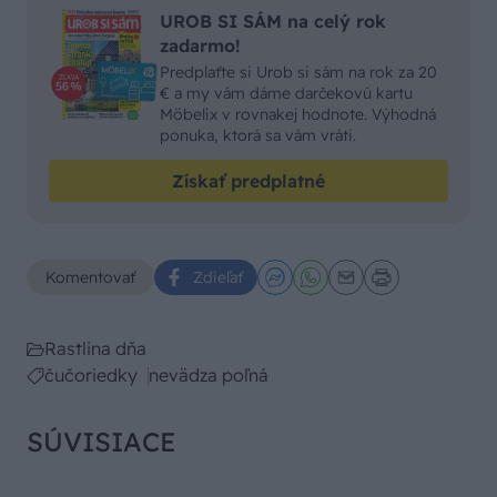
UROB SI SÁM na celý rok
zadarmo!
Predplaťte si Urob si sám na rok za 20
€ a my vám dáme darčekovú kartu
Möbelix v rovnakej hodnote. Výhodná
ponuka, ktorá sa vám vráti.
Získať predplatné
Komentovať
Zdieľať
Rastlina dňa
čučoriedky
nevädza poľná
SÚVISIACE