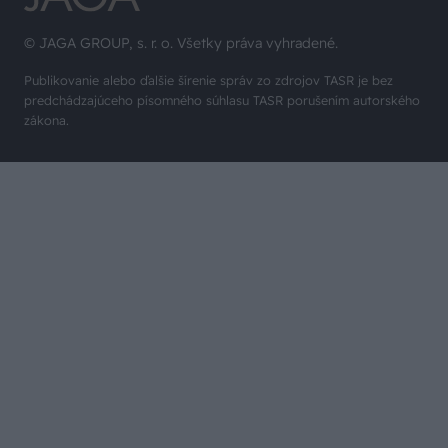
© JAGA GROUP, s. r. o. Všetky práva vyhradené.
Publikovanie alebo ďalšie šírenie správ zo zdrojov TASR je bez
predchádzajúceho písomného súhlasu TASR porušením autorského
zákona.