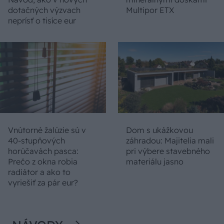
dotačných výzvach
Multipor ETX
neprísť o tisíce eur
Vnútorné žalúzie sú v
Dom s ukážkovou
40-stupňových
záhradou: Majitelia mali
horúčavách pasca:
pri výbere stavebného
Prečo z okna robia
materiálu jasno
radiátor a ako to
vyriešiť za pár eur?