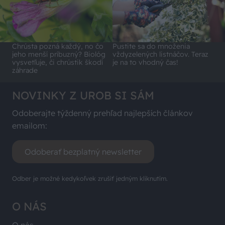
Chrústa pozná každý, no čo
Pustite sa do množenia
jeho menší príbuzný? Biológ
vždyzelených listnáčov. Teraz
vysvetľuje, či chrústik škodí
je na to vhodný čas!
záhrade
NOVINKY Z UROB SI SÁM
Odoberajte týždenný prehľad najlepších článkov
emailom:
Odoberať bezplatný newsletter
Odber je možné kedykoľvek zrušiť jedným kliknutím.
O NÁS
O nás