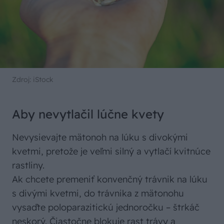
Zdroj: iStock
Aby nevytlačil lúčne kvety
Nevysievajte mätonoh na lúku s divokými
kvetmi, pretože je veľmi silný a vytlačí kvitnúce
rastliny.
Ak chcete premeniť konvenčný trávnik na lúku
s divými kvetmi, do trávnika z mätonohu
vysaďte poloparazitickú jednoročku – štrkáč
neskorý. Čiastočne blokuje rast trávy a