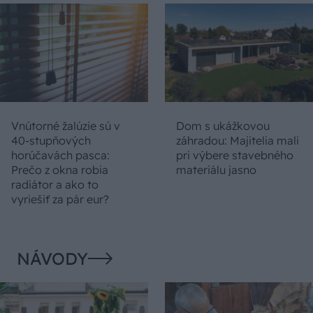
Vnútorné žalúzie sú v
Dom s ukážkovou
40-stupňových
záhradou: Majitelia mali
horúčavách pasca:
pri výbere stavebného
Prečo z okna robia
materiálu jasno
radiátor a ako to
vyriešiť za pár eur?
NÁVODY