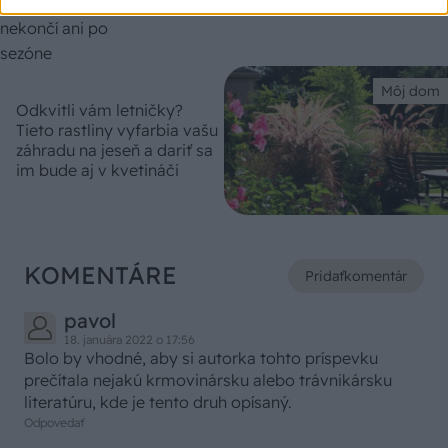
perovca nekončí ani po sezóne
Môj dom
Odkvitli vám letničky?
Tieto rastliny vyfarbia vašu
záhradu na jeseň a dariť sa
im bude aj v kvetináči
KOMENTÁRE
Pridať
komentár
pavol
18. januára 2022 o 17:56
Bolo by vhodné, aby si autorka tohto príspevku
prečítala nejakú krmovinársku alebo trávnikársku
literatúru, kde je tento druh opísaný.
Odpovedať