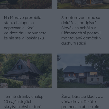
Na Morave prerobila
S motorovou pílou sa
starú chalupu na
dokáže aj podpísať.
nepoznanie: Keď
Slovák sa nebál a v
vojdete dnu, zabudnete,
Čičmanoch si postavil
že nie ste v Toskánsku
montovaný domček v
duchu tradícií
Temné stránky chalúp:
Žena, búracie kladivo a
10 najčastejších
vôňa dreva: Takáto
skrytých chýb, ktoré
premena zrubu z roku