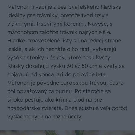
Mätonoh trváci je z pestovateľského hľadiska
ideálny pre trávniky, pretože tvorí trsy s
vláknitými, trsovitými koreňmi. Navyše, s
mätonohom založíte trávnik najrýchlejšie.
Hladké, tmavozelené listy sú na jednej strane
lesklé, a ak ich necháte dlho rásť, vytvárajú
vysoké stonky kláskov, ktoré nesú kvety.
Klásky dosahujú výšku 30 až 50 cm a kvety sa
objavujú od konca jari do polovice leta.
Mätonoh je pôvodne európskou trávou, často
bol považovaný za burinu. Po stáročia sa
široko pestuje ako kŕmna plodina pre
hospodárske zvieratá. Dnes existuje veľa odrôd
vyšľachtených na rôzne účely.