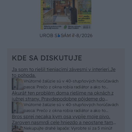
UROB SI SÁM 7-8/2026
KDE SA DISKUTUJE
Ja som to riešil tieniacimi závesmi v interieri.Je
to pohoda.
Vnútorné žalúzie sú v 40-stupňových horúčavách
pasca: Prečo z okna robia radiátor a ako to
Akurát ten problém doma riešime na oknách z
vyriešiť za pár eur?
južnej strany. Pravdepodobne pôjdeme do
vonkajšieho tienenia na spôsob markízy
Vnútorné žalúzie sú v 40-stupňových horúčavách
250x150cm. Čínsky predajcovia idú okolo 100
pasca: Prečo z okna robia radiátor a ako to
eur kus.
Bros sprej necaka kym osa vypije moje pivo.
vyriešiť za pár eur?
Zaroven nasmrdi cele hniezdo a neostane tam
nic zive. Vasa pasca naucinke moc efektivne.
Nekupujte drahé lapače: Vyrobte si za 5 minút