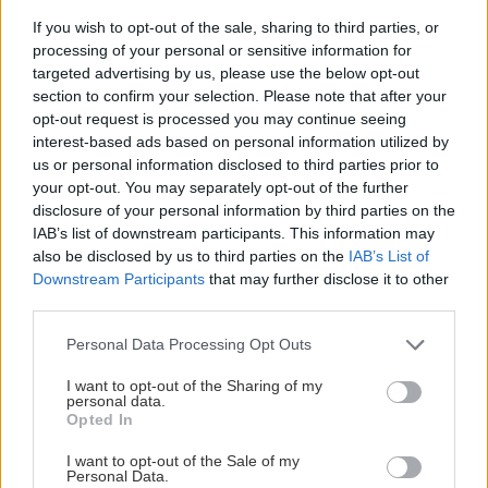
If you wish to opt-out of the sale, sharing to third parties, or
processing of your personal or sensitive information for
Okrasná záhrada
targeted advertising by us, please use the below opt-out
section to confirm your selection. Please note that after your
opt-out request is processed you may continue seeing
Okrasné trávy v záhrade
interest-based ads based on personal information utilized by
us or personal information disclosed to third parties prior to
your opt-out. You may separately opt-out of the further
disclosure of your personal information by third parties on the
Okrasná záhrada
IAB’s list of downstream participants. This information may
also be disclosed by us to third parties on the
IAB’s List of
Downstream Participants
that may further disclose it to other
Okrasné trávy v záhrade II
third parties.
Please note that this website/app uses one or more Google
Personal Data Processing Opt Outs
services and may gather and store information including but
not limited to your visit or usage behaviour. You may click to
I want to opt-out of the Sharing of my
Okrasná záhrada
personal data.
grant or deny consent to Google and its third-party tags to
Opted In
use your data for below specified purposes in below Google
Okrasné trávy v záhrade III
consent section.
I want to opt-out of the Sale of my
Personal Data.