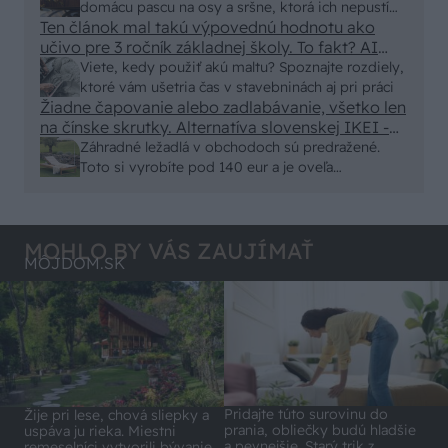
Skor pritiahne slimaky
domácu pascu na osy a sršne, ktorá ich nepustí
Ten článok mal takú výpovednú hodnotu ako
von
učivo pre 3 ročník základnej školy. To fakt? AI
alebo nejaka kniha z VŠ? Dnešné rychlotvrdnuce
Viete, kedy použiť akú maltu? Spoznajte rozdiely,
malty - pevnosť 40 Mpa a doba schnutia tak 15
ktoré vám ušetria čas v stavebninách aj pri práci
minut , k tomu vodotesné s kryštálikou. A rozdiel
Žiadne čapovanie alebo zadlabávanie, všetko len
na čínske skrutky. Alternatíva slovenskej IKEI -
- schnutie a zretie. Nič?
čo sa týka pevnosti. Autor si nedal veľa námahy s
Záhradné ležadlá v obchodoch sú predražené.
remeselným spracovaním, škoda. No lepšie než
Toto si vyrobíte pod 140 eur a je oveľa
ten odpad z DTD predávaný v Kauflande alebo
pohodlnejšie!
Lídli.
MOHLO BY VÁS ZAUJÍMAŤ
MÔJDOM.SK
Pridajte túto surovinu do
Žije pri lese, chová sliepky a
prania, obliečky budú hladšie
uspáva ju rieka. Miestni
a pevnejšie. Starý trik z
remeselníci vytvorili bývanie,