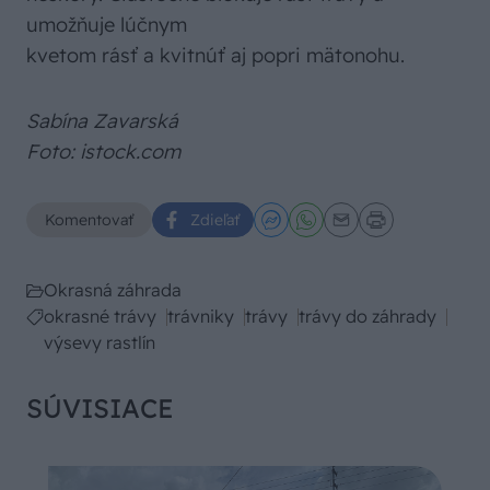
umožňuje lúčnym
kvetom rásť a kvitnúť aj popri mätonohu.
Sabína Zavarská
Foto: istock.com
Komentovať
Zdieľať
Okrasná záhrada
okrasné trávy
trávniky
trávy
trávy do záhrady
výsevy rastlín
SÚVISIACE