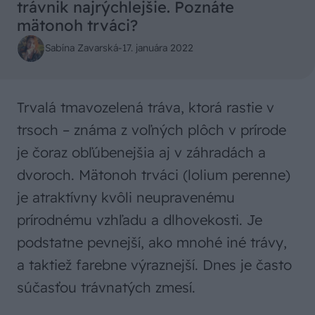
trávnik najrýchlejšie. Poznáte
mätonoh trváci?
Sabína Zavarská
-
17. januára 2022
Trvalá tmavozelená tráva, ktorá rastie v
trsoch – známa z voľných plôch v prírode
je čoraz obľúbenejšia aj v záhradách a
dvoroch. Mätonoh trváci (lolium perenne)
je atraktívny kvôli neupravenému
prírodnému vzhľadu a dlhovekosti. Je
podstatne pevnejší, ako mnohé iné trávy,
a taktiež farebne výraznejší. Dnes je často
súčasťou trávnatých zmesí.