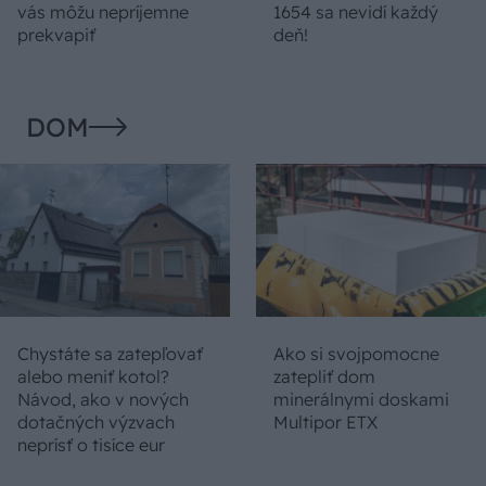
vás môžu nepríjemne
1654 sa nevidí každý
prekvapiť
deň!
DOM
Chystáte sa zatepľovať
Ako si svojpomocne
alebo meniť kotol?
zatepliť dom
Návod, ako v nových
minerálnymi doskami
dotačných výzvach
Multipor ETX
neprísť o tisíce eur