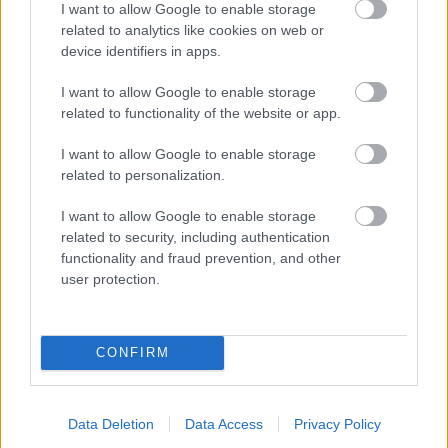
I want to allow Google to enable storage
related to analytics like cookies on web or
device identifiers in apps.
Záhrada
I want to allow Google to enable storage
Túžite po farebnej záhrade
related to functionality of the website or app.
aj na jeseň? Týchto 25
rastlín by v nej rozhodne
I want to allow Google to enable storage
nemalo chýbať
related to personalization.
I want to allow Google to enable storage
related to security, including authentication
Záhrada
Ako a kedy strihať okrasné
functionality and fraud prevention, and other
trávy? Načasovanie je
user protection.
kľúčové – stihnite to skôr,
ako začnú opäť rásť!
CONFIRM
Záhrada
Data Deletion
Data Access
Privacy Policy
Hľadáte nenáročnú okrasnú trávu? Krása