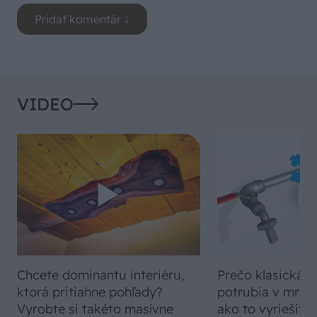
VIDEO
Chcete dominantu interiéru,
Prečo klasická iz
ktorá pritiahne pohľady?
potrubia v mrazo
Vyrobte si takéto masívne
ako to vyriešiť r