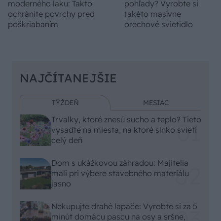
moderného laku: Takto
pohľady? Vyrobte si
ochránite povrchy pred
takéto masívne
poškriabaním
orechové svietidlo
NAJČÍTANEJŠIE
TÝŽDEŇ
MESIAC
Trvalky, ktoré znesú sucho a teplo? Tieto
vysaďte na miesta, na ktoré slnko svieti
celý deň
Dom s ukážkovou záhradou: Majitelia
mali pri výbere stavebného materiálu
jasno
Nekupujte drahé lapače: Vyrobte si za 5
minút domácu pascu na osy a sršne,