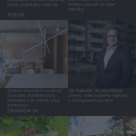
hotelov poznali už naše
ktoré vyzerá ako malý raj
babičky
ASB.SK
Zmenili dispozíciu a odkryli
Ján Palenčár: Ak neurobíme
pôvodný charakter bytu.
zmeny, stále budeme najhorší
Výsledkom je interiér plný
v dostupnosti bývania
kontrastov
ZÁHRADA.SK