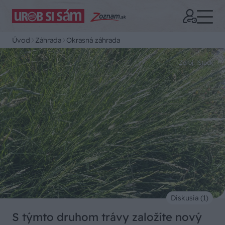
Úvod
Záhrada
Okrasná záhrada
Zdroj: iStock
Diskusia (1)
S týmto druhom trávy založíte nový