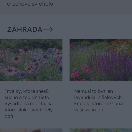
orechové svietidlo
ZÁHRADA
Trvalky, ktoré znesú
Nemusí to byť len
sucho a teplo? Tieto
levanduľa! 7 fialových
vysaďte na miesta, na
krások, ktoré rozžiaria
ktoré slnko svieti celý
vašu záhradu
deň