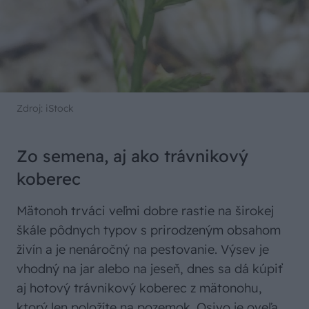
Zdroj: iStock
Zo semena, aj ako trávnikový
koberec
Mätonoh trváci veľmi dobre rastie na širokej
škále pôdnych typov s prirodzeným obsahom
živín a je nenáročný na pestovanie. Výsev je
vhodný na jar alebo na jeseň, dnes sa dá kúpiť
aj hotový trávnikový koberec z mätonohu,
ktorý len položíte na pozemok. Osivo je oveľa