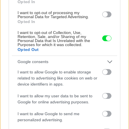
Opted In
I want to opt-out of processing my
Personal Data for Targeted Advertising.
Okrasná záhrada
Opted In
Kam s pokosenou trávou a
I want to opt-out of Collection, Use,
iným bioodpadom?
Retention, Sale, and/or Sharing of my
Personal Data that Is Unrelated with the
Purposes for which it was collected.
Opted Out
Okrasná záhrada
Google consents
Vysejte si trvalky, tieto
I want to allow Google to enable storage
štyri druhy sú veľmi
related to advertising like cookies on web or
osvedčené
device identifiers in apps.
I want to allow my user data to be sent to
Google for online advertising purposes.
Izbové rastliny
Tráva sa dá pestovať aj v
I want to allow Google to send me
interiéri! Ako na to a ktoré
personalized advertising.
druhy sú na to vhodné?