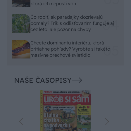
ktorá ich nepustí von
Čo robiť, ak paradajky dozrievajú
pomaly? Trik s odlisťovaním funguje aj
cez leto, ale pozor na chyby
Chcete dominantu interiéru, ktorá
pritiahne pohľady? Vyrobte si takéto
masívne orechové svietidlo
NAŠE ČASOPISY