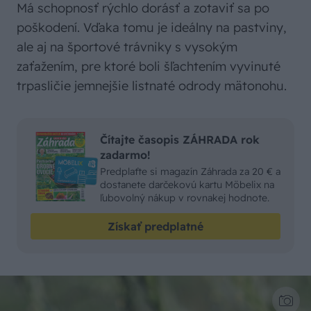
Má schopnosť rýchlo dorásť a zotaviť sa po
poškodení. Vďaka tomu je ideálny na pastviny,
ale aj na športové trávniky s vysokým
zaťažením, pre ktoré boli šľachtením vyvinuté
trpasličie jemnejšie listnaté odrody mätonohu.
Čítajte časopis ZÁHRADA rok
zadarmo!
Predplaťte si magazín Záhrada za 20 € a
dostanete darčekovú kartu Möbelix na
ľubovolný nákup v rovnakej hodnote.
Získať predplatné