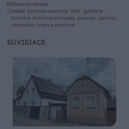
Okrasná záhrada
azalka
borievka obyčajná
dráč
gaultéria
kostrava
kostrava medvedia
perovec
slamiha
vresovisko
vresy a vresovce
SÚVISIACE