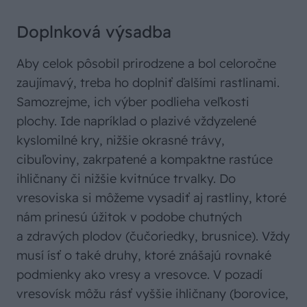
Doplnková výsadba
Aby celok pôsobil prirodzene a bol celoročne
zaujímavý, treba ho doplniť ďalšími rastlinami.
Samozrejme, ich výber podlieha veľkosti
plochy. Ide napríklad o plazivé vždyzelené
kyslomilné kry, nižšie okrasné trávy,
cibuľoviny, zakrpatené a kompaktne rastúce
ihličnany či nižšie kvitnúce trvalky. Do
vresoviska si môžeme vysadiť aj rastliny, ktoré
nám prinesú úžitok v podobe chutných
a zdravých plodov (čučoriedky, brusnice). Vždy
musí ísť o také druhy, ktoré znášajú rovnaké
podmienky ako vresy a vresovce. V pozadí
vresovísk môžu rásť vyššie ihličnany (borovice,