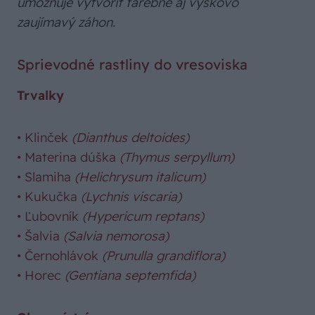
umožňuje vytvoriť farebne aj výškovo
zaujímavý záhon.
Sprievodné rastliny do vresoviska
Trvalky
•
Klinček
(Dianthus deltoides)
•
Materina dúška
(Thymus serpyllum)
•
Slamiha
(Helichrysum italicum)
•
Kukučka
(Lychnis viscaria)
•
Ľubovník
(Hypericum reptans)
•
Šalvia
(Salvia nemorosa)
•
Černohlávok
(Prunulla grandiflora)
•
Horec
(Gentiana septemfida)