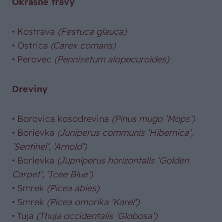
Okrasné trávy
•
Kostrava
(Festuca glauca)
•
Ostrica
(Carex comans)
•
Perovec
(Pennisetum alopecuroides)
Dreviny
•
Borovica kosodrevina
(Pinus mugo ’Mops‘)
•
Borievka
(Juniperus communis ’Hibernica‘,
’Sentinel‘, ’Arnold‘)
•
Borievka
(Jupniperus horizontalis ’Golden
Carpet‘, ’Icee Blue‘)
•
Smrek
(Picea abies)
•
Smrek
(Picea omorika ’Karel‘)
•
Tuja
(Thuja occidentalis ’Globosa‘)