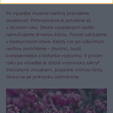
Po výsadbe musíme rastliny pravidelne
zavlažovať. Prihnojovanie je potrebné až
v druhom roku. Okolie vysadených rastlín
namulčujeme drvenou kôrou. Porast udržujeme
v bezburinnom stave. Každý rok po odkvitnutí
rastliny zostriháme – zhustnú, budú
kompaktnejšie a bohatšie rozkvitnú. V prvom
roku po výsadbe je dobré vresovisko zakryť
ihličnatými chvojkami, prípadne vrstvou lístia.
Skoro na jar prikrývku odstránime.