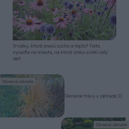
Trvalky, ktoré znesú sucho a teplo? Tieto
vysaďte na miesta, na ktoré slnko svieti celý
deň
Okrasná záhrada
Okrasné trávy v záhrade II
Okrasná záhrada