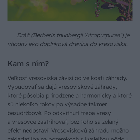
Dráč (Berberis thunbergii ’Atropurpurea‘) je
vhodný ako doplnková drevina do vresoviska.
Kam s ním?
Veľkosť vresoviska závisí od veľkosti záhrady.
Vybudovať sa dajú vresoviskové záhrady,
ktoré pôsobia prirodzene a harmonicky a ktoré
sú niekoľko rokov po výsadbe takmer
bezúdržbové. Po odkvitnutí treba vresy
a vresovce zastrihovať, bez toho sa želaný
efekt nedostaví. Vresoviskovú záhradu možno
zakladať iba na pozemkoch s kyslejšou pôdou,