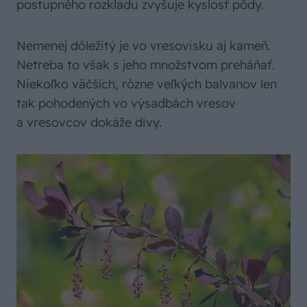
postupného rozkladu zvyšuje kyslosť pôdy.
Nemenej dôležitý je vo vresovisku aj kameň.
Netreba to však s jeho množstvom preháňať.
Niekoľko väčších, rôzne veľkých balvanov len
tak pohodených vo výsadbách vresov
a vresovcov dokáže divy.