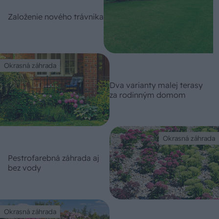
Založenie nového trávnika
Okrasná záhrada
Dva varianty malej terasy
za rodinným domom
Okrasná záhrada
Pestrofarebná záhrada aj
bez vody
Okrasná záhrada