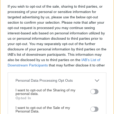
If you wish to opt-out of the sale, sharing to third parties, or
processing of your personal or sensitive information for
targeted advertising by us, please use the below opt-out
section to confirm your selection. Please note that after your
opt-out request is processed you may continue seeing
interest-based ads based on personal information utilized by
us or personal information disclosed to third parties prior to
your opt-out. You may separately opt-out of the further
disclosure of your personal information by third parties on the
IAB’s list of downstream participants. This information may
also be disclosed by us to third parties on the
IAB’s List of
Downstream Participants
that may further disclose it to other
third parties.
Miniatúrne vresovisko sa dá vytvoriť aj vo
Please note that this website/app uses one or more Google
Personal Data Processing Opt Outs
services and may gather and store information including but
väčšej nádobe na balkóne či terase. Vresy sú
not limited to your visit or usage behaviour. You may click to
I want to opt-out of the Sharing of my
súčasťou jesenných aranžmánov.
personal data.
grant or deny consent to Google and its third-party tags to
Opted In
use your data for below specified purposes in below Google
consent section.
I want to opt-out of the Sale of my
dobré rady
Personal Data.