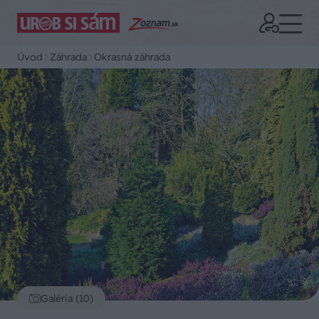
Úvod
Záhrada
Okrasná záhrada
Galéria (10)