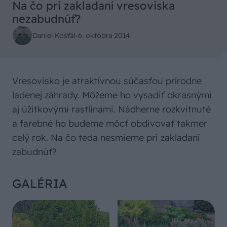
Na čo pri zakladaní vresoviska
nezabudnúť?
Daniel Košťál
-
6. októbra 2014
Vresovisko je atraktívnou súčasťou prírodne
ladenej záhrady. Môžeme ho vysadiť okrasnými
aj úžitkovými rastlinami. Nádherne rozkvitnuté
a farebné ho budeme môcť obdivovať takmer
celý rok. Na čo teda nesmieme pri zakladaní
zabudnúť?
GALÉRIA