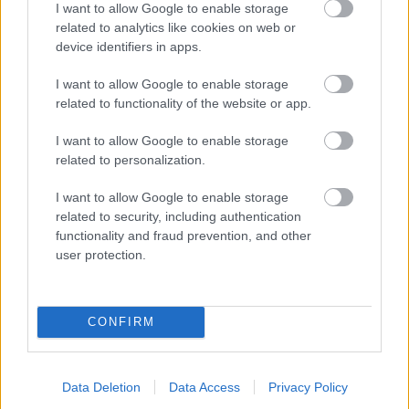
a vresovce rýchlo usychať. Po výsadbe rastliny
I want to allow Google to enable storage
related to analytics like cookies on web or
netreba prihnojovať.
device identifiers in apps.
I want to allow Google to enable storage
Ako vysádzame
related to functionality of the website or app.
Vresy a vresovce vysádzame do skupín (5 až 10
I want to allow Google to enable storage
related to personalization.
rastlín), nie samostatne. V jednej skupine
nekombinujeme vresy s vresovcami. Ostatné
I want to allow Google to enable storage
related to security, including authentication
sprievodné rastliny vysádzame podľa potreby,
functionality and fraud prevention, and other
môžeme aj jednotlivo. S množstvom
user protection.
doplnkových rastlín to nepreháňajme, napokon
majú výsadbu len dopĺňať. Čo sa týka hĺbky
výsadby, horný okraj koreňového balu by mal
CONFIRM
byť niekoľko centimetrov pod povrchom pôdy.
Data Deletion
Data Access
Privacy Policy
Starostlivosť