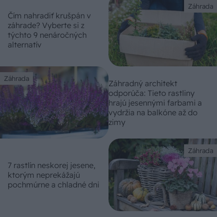
Záhrada
Čím nahradiť krušpán v
záhrade? Vyberte si z
týchto 9 nenáročných
alternatív
Záhrada
Záhradný architekt
odporúča: Tieto rastliny
hrajú jesennými farbami a
vydržia na balkóne až do
zimy
Záhrada
7 rastlín neskorej jesene,
ktorým neprekážajú
pochmúrne a chladné dni