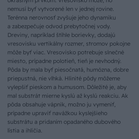
okrasným prvkom. Vresovisko môže, no
nemusí byť vytvorené len v jednej rovine.
Terénna nerovnosť zvyšuje jeho dynamiku
a zabezpečuje odvod prebytočnej vody.
Dreviny, napríklad štíhle borievky, dodajú
vresovisku vertikálny rozmer, stromov pokojne
môže byť viac. Vresovisko potrebuje slnečné
miesto, prípadne polotieň, tieň je nevhodný.
Pôda by mala byť piesočnatá, humózna, dobre
priepustná, nie vlhká. Hlinité pôdy môžeme
vylepšiť pieskom a humusom. Dôležité je, aby
mal substrát mierne kyslú až kyslú reakciu. Ak
pôda obsahuje vápnik, možno ju vymeniť,
prípadne upraviť navážkou kyslejšieho
substrátu a pridaním opadaného dubového
lístia a ihličia.