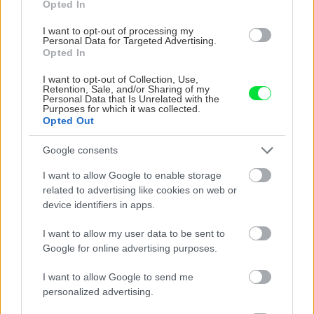
Opted In
Miesto
I want to opt-out of processing my
Personal Data for Targeted Advertising.
Opted In
Musí byť slnečné, vhodný je aj polotieň. Vresom
vyhovuje piesočnatá, humózna a priepustná
I want to opt-out of Collection, Use,
Retention, Sale, and/or Sharing of my
pôda s kyslejšou reakciou. Nesmie byť
Personal Data that Is Unrelated with the
Purposes for which it was collected.
vápenatá, zamokrená ani štrkovitá. Nevhodnú
Opted Out
pôdu treba pred výsadbou upraviť pridaním
Google consents
špeciálneho substrátu alebo ihličia.
I want to allow Google to enable storage
related to advertising like cookies on web or
Čas výsadby
device identifiers in apps.
I want to allow my user data to be sent to
Sú dva vhodné termíny – jar a jeseň. Vresy
Google for online advertising purposes.
vysádzame s koreňovým balom. Ten je pred
I want to allow Google to send me
výsadbou dobré po obvode opatrne narezať.
personalized advertising.
Nevyhnutná je zálievka, inak budú vresy