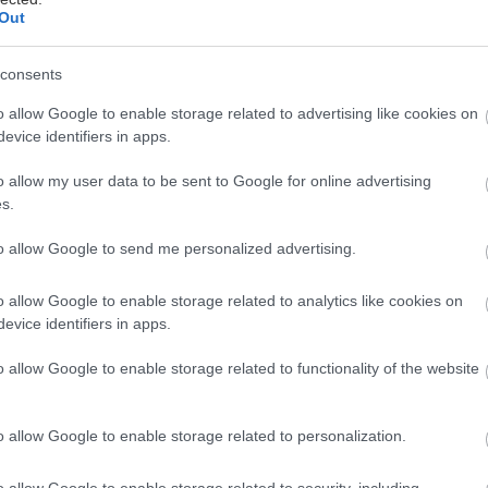
Out
consents
o allow Google to enable storage related to advertising like cookies on
evice identifiers in apps.
Borievka skalná
o allow my user data to be sent to Google for online advertising
ladá ihličnatá drevina stĺpovitého vzrastu so
s.
ivomodrým ihličím.
9. novembra 2011
to allow Google to send me personalized advertising.
o allow Google to enable storage related to analytics like cookies on
evice identifiers in apps.
o allow Google to enable storage related to functionality of the website
o allow Google to enable storage related to personalization.
Záhrada príťažlivá pre dušu
o allow Google to enable storage related to security, including