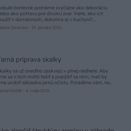
obule borievok poznáme zvyčajne ako dekoráciu
lebo ako potravu pre divokú zver. Viete, ako ich
oužiť v domácnosti, dokonca aj v kuchyni?
orievkami sa dá dochutiť všetko od dezertov a
abína Zavarská -
19. januára 2022
äsa až po pálenku.
Jarná príprava skalky
kalky sa už onedlho zaskvejú v plnej nádhere. Aby
me sa z nich mohli tešiť a popýšiť sa nimi, mali by
me urobiť základnú jarnú očistu. Poradíme vám, na
o by ste rozhodne nemali zabudnúť.
aniel Košťál -
4. mája 2015
Ako zlepšiť štruktúru zeminy v záhrade