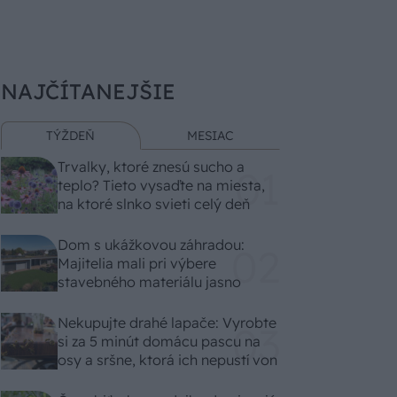
NAJČÍTANEJŠIE
TÝŽDEŇ
MESIAC
Trvalky, ktoré znesú sucho a
teplo? Tieto vysaďte na miesta,
na ktoré slnko svieti celý deň
Dom s ukážkovou záhradou:
Majitelia mali pri výbere
stavebného materiálu jasno
Nekupujte drahé lapače: Vyrobte
si za 5 minút domácu pascu na
osy a sršne, ktorá ich nepustí von