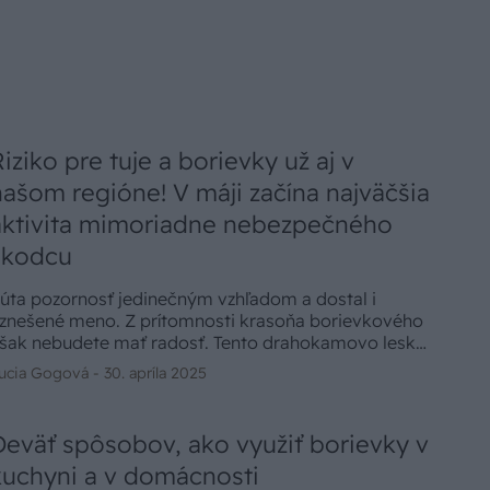
Riziko pre tuje a borievky už aj v
našom regióne! V máji začína najväčšia
aktivita mimoriadne nebezpečného
škodcu
úta pozornosť jedinečným vzhľadom a dostal i
znešené meno. Z prítomnosti krasoňa borievkového
šak nebudete mať radosť. Tento drahokamovo lesklý
hrobák pácha posledné roky na tujách a borievkach
ucia Gogová -
30. apríla 2025
brovské škody, voči ktorým je takmer každý zásah
opred prehratým bojom. Ako krasoňa borievkového
ozpoznať? Ako sa jeho činnosť prejavuje na
Deväť spôsobov, ako využiť borievky v
krasných drevinách?
kuchyni a v domácnosti