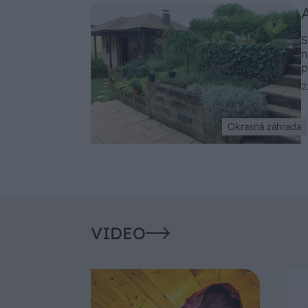
S
n
p
s
2
s
Okrasná záhrada
VIDEO