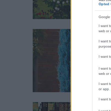
Opted 
Rastlina dňa
Google 
I want t
web or d
I want t
M
purpose
s
2
I want 
I want t
web or d
I want t
Rastlina dňa
or app.
I want t
I want t