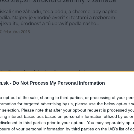
ískali sme záhradu, teda pôdu, a chceme, aby naplno
odila. Najprv je vhodné overiť si testami a rozborom
ej kvalitu, úrodnosť a tú upraviť podľa nášho
estovateľského zámeru, respektíve podľa
7. februára 2015
ožiadaviek rastlín, ktoré chceme pestovať.
Na čo pri zakladaní vresoviska
nezabudnúť?
.sk -
Do Not Process My Personal Information
resovisko je atraktívnou súčasťou prírodne ladenej
to opt-out of the sale, sharing to third parties, or processing of your per
áhrady. Môžeme ho vysadiť okrasnými aj úžitkovými
formation for targeted advertising by us, please use the below opt-out s
astlinami. Nádherne rozkvitnuté a farebné ho
r selection. Please note that after your opt-out request is processed y
udeme môcť obdivovať takmer celý rok. Na čo teda
aniel Košťál -
6. októbra 2014
eing interest-based ads based on personal information utilized by us or
esmieme pri zakladaní zabudnúť?
disclosed to third parties prior to your opt-out. You may separately opt-
losure of your personal information by third parties on the IAB’s list of