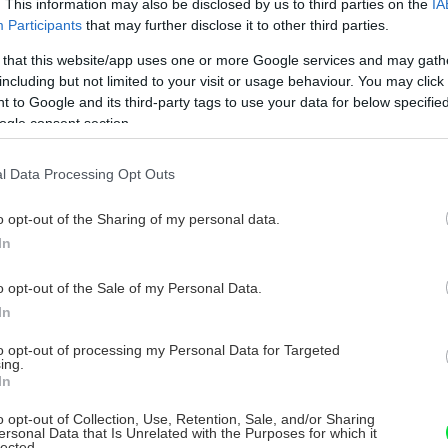
. This information may also be disclosed by us to third parties on the
IA
Participants
that may further disclose it to other third parties.
Dva varianty malej terasy za rodinným
 that this website/app uses one or more Google services and may gath
domom
including but not limited to your visit or usage behaviour. You may click 
 to Google and its third-party tags to use your data for below specifi
oznáte to – malý kúsok zeme medzi domom a
ogle consent section.
usedovým plotom, ktorý sa časom mení na skládku
enej potrebných alebo objemných vecí. Také
bťažujúce „nič“. Čo s ním?
l Data Processing Opt Outs
. apríla 2014
o opt-out of the Sharing of my personal data.
In
Kalina obyčajná
o opt-out of the Sale of my Personal Data.
In
alina obyčajná je plný, guľatý okrasný ker s
oňavými kvetmi. Ľahko sa udržiava.
to opt-out of processing my Personal Data for Targeted
ing.
9. novembra 2011
In
o opt-out of Collection, Use, Retention, Sale, and/or Sharing
ersonal Data that Is Unrelated with the Purposes for which it
lected.