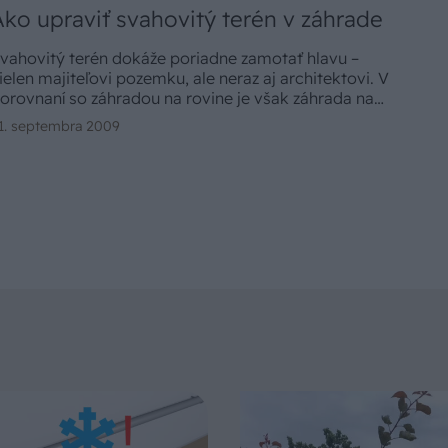
Ako upraviť svahovitý terén v záhrade
vahovitý terén dokáže poriadne zamotať hlavu –
ielen majiteľovi pozemku, ale neraz aj architektovi. V
orovnaní so záhradou na rovine je však záhrada na
vahu zaujímavejšia a dynamickejšia. Ale na druhej
1. septembra 2009
trane aj konštrukčne (a teda i finančne) náročnejšia.