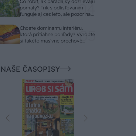
Čo robiť, ak paradajky dozrievajú
pomaly? Trik s odlisťovaním
funguje aj cez leto, ale pozor na
chyby
Chcete dominantu interiéru,
ktorá pritiahne pohľady? Vyrobte
si takéto masívne orechové
svietidlo
NAŠE ČASOPISY