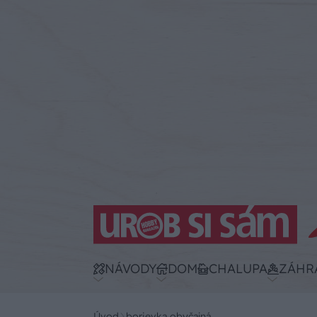
NÁVODY
DOM
CHALUPA
ZÁHR
Úvod
borievka obyčajná