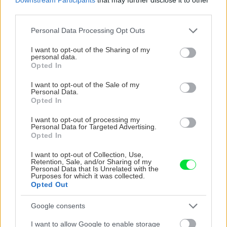
third parties.
Please note that this website/app uses one or more Google
Personal Data Processing Opt Outs
services and may gather and store information including but
not limited to your visit or usage behaviour. You may click to
I want to opt-out of the Sharing of my
personal data.
grant or deny consent to Google and its third-party tags to
Opted In
use your data for below specified purposes in below Google
consent section.
I want to opt-out of the Sale of my
Personal Data.
Opted In
I want to opt-out of processing my
Personal Data for Targeted Advertising.
Vnútorné žalúzie sú v 40-stupňových
Opted In
horúčavách pasca: Prečo z okna robia radiátor
a ako to vyriešiť za pár eur?
I want to opt-out of Collection, Use,
Retention, Sale, and/or Sharing of my
Personal Data that Is Unrelated with the
Purposes for which it was collected.
Opted Out
Google consents
I want to allow Google to enable storage