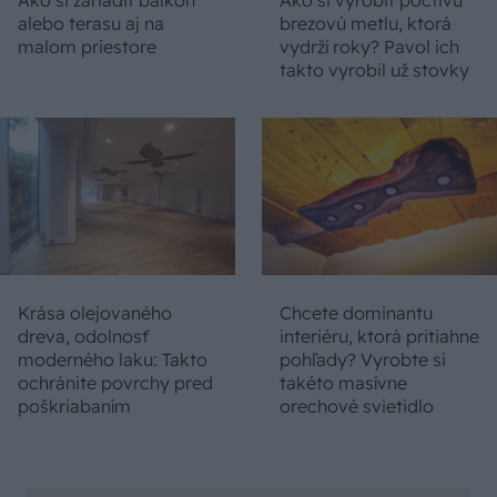
Ako si zariadiť balkón
Ako si vyrobiť poctivú
alebo terasu aj na
brezovú metlu, ktorá
malom priestore
vydrží roky? Pavol ich
takto vyrobil už stovky
Krása olejovaného
Chcete dominantu
dreva, odolnosť
interiéru, ktorá pritiahne
moderného laku: Takto
pohľady? Vyrobte si
ochránite povrchy pred
takéto masívne
poškriabaním
orechové svietidlo