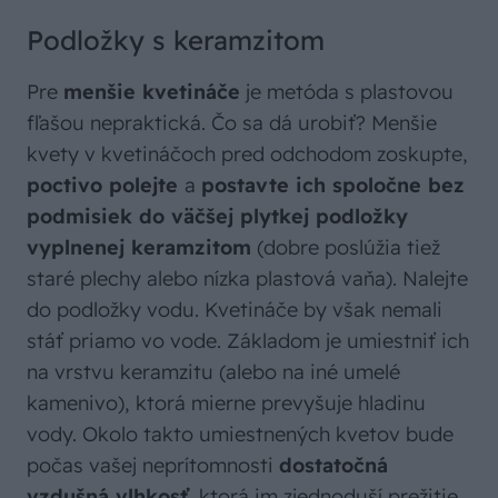
Podložky s keramzitom
Pre
menšie kvetináče
je metóda s plastovou
fľašou nepraktická. Čo sa dá urobiť? Menšie
kvety v kvetináčoch pred odchodom zoskupte,
poctivo polejte
a
postavte ich spoločne bez
podmisiek do väčšej plytkej podložky
vyplnenej keramzitom
(dobre poslúžia tiež
staré plechy alebo nízka plastová vaňa). Nalejte
do podložky vodu. Kvetináče by však nemali
stáť priamo vo vode. Základom je umiestniť ich
na vrstvu keramzitu (alebo na iné umelé
kamenivo), ktorá mierne prevyšuje hladinu
vody. Okolo takto umiestnených kvetov bude
počas vašej neprítomnosti
dostatočná
vzdušná vlhkosť
, ktorá im zjednoduší prežitie.