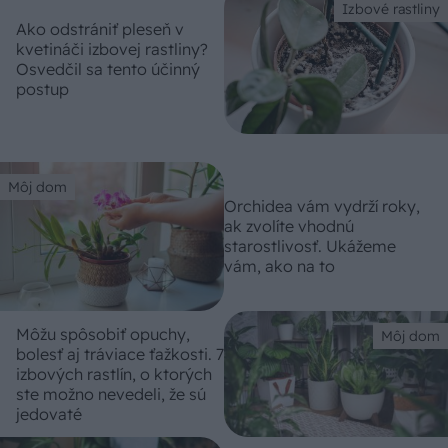
Izbové rastliny
Ako odstrániť pleseň v
kvetináči izbovej rastliny?
Osvedčil sa tento účinný
postup
Môj dom
Orchidea vám vydrží roky,
ak zvolíte vhodnú
starostlivosť. Ukážeme
vám, ako na to
Môžu spôsobiť opuchy,
Môj dom
bolesť aj tráviace ťažkosti. 7
izbových rastlín, o ktorých
ste možno nevedeli, že sú
jedovaté