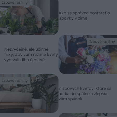
Izbové rastliny
Ako sa správne postarať o
izbovky v zime
Izbové rastliny
Nezvyčajné, ale účinné
triky, aby vám rezané kvety
vydržali dlho čerstvé
Izbové rastliny
7 izbových kvetov, ktoré sa
hodia do spálne a zlepšia
vám spánok