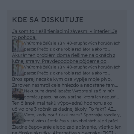
KDE SA DISKUTUJE
Ja som to riešil tieniacimi závesmi v interieri.Je
to pohoda.
Vnútorné žalúzie sú v 40-stupňových horúčavách
pasca: Prečo z okna robia radiátor a ako to
Akurát ten problém doma riešime na oknách z
vyriešiť za pár eur?
južnej strany. Pravdepodobne pôjdeme do
vonkajšieho tienenia na spôsob markízy
Vnútorné žalúzie sú v 40-stupňových horúčavách
250x150cm. Čínsky predajcovia idú okolo 100
pasca: Prečo z okna robia radiátor a ako to
eur kus.
Bros sprej necaka kym osa vypije moje pivo.
vyriešiť za pár eur?
Zaroven nasmrdi cele hniezdo a neostane tam
nic zive. Vasa pasca naucinke moc efektivne.
Nekupujte drahé lapače: Vyrobte si za 5 minút
Skor pritiahne slimaky
domácu pascu na osy a sršne, ktorá ich nepustí
Ten článok mal takú výpovednú hodnotu ako
von
učivo pre 3 ročník základnej školy. To fakt? AI
alebo nejaka kniha z VŠ? Dnešné rychlotvrdnuce
Viete, kedy použiť akú maltu? Spoznajte rozdiely,
malty - pevnosť 40 Mpa a doba schnutia tak 15
ktoré vám ušetria čas v stavebninách aj pri práci
minut , k tomu vodotesné s kryštálikou. A rozdiel
Žiadne čapovanie alebo zadlabávanie, všetko len
na čínske skrutky. Alternatíva slovenskej IKEI -
- schnutie a zretie. Nič?