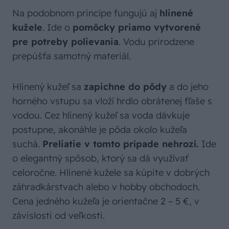
Na podobnom princípe fungujú aj
hlinené
kužele
. Ide o
pomôcky priamo vytvorené
pre potreby polievania
. Vodu prirodzene
prepúšťa samotný materiál.
Hlinený kužeľ sa
zapichne do pôdy
a do jeho
horného vstupu sa vloží hrdlo obrátenej fľaše s
vodou. Cez hlinený kužeľ sa voda dávkuje
postupne, akonáhle je pôda okolo kužeľa
suchá.
Preliatie v tomto prípade nehrozí.
Ide
o elegantný spôsob, ktorý sa dá využívať
celoročne. Hlinené kužele sa kúpite v dobrých
záhradkárstvach alebo v hobby obchodoch.
Cena jedného kužeľa je orientačne 2 – 5 €, v
závislosti od veľkosti.