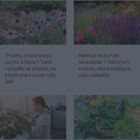
Trvalky, ktoré znesú
Nemusí to byť len
sucho a teplo? Tieto
levanduľa! 7 fialových
vysaďte na miesta, na
krások, ktoré rozžiaria
ktoré slnko svieti celý
vašu záhradu
deň