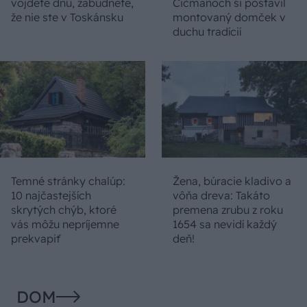
vojdete dnu, zabudnete,
Čičmanoch si postavil
že nie ste v Toskánsku
montovaný domček v
duchu tradícií
Temné stránky chalúp:
Žena, búracie kladivo a
10 najčastejších
vôňa dreva: Takáto
skrytých chýb, ktoré
premena zrubu z roku
vás môžu nepríjemne
1654 sa nevidí každý
prekvapiť
deň!
DOM