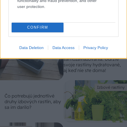
functionality and fraud prevention, and other
user protection.
Chystáte sa zavárať kápiu? Táto chyba ju
premení na nevábne mäkkú hmotu
CONFIRM
Dvor a záhrada
Tri jednoduché a efektívne
Data Deletion
Data Access
Privacy Policy
spôsoby
samozavlažovania: Udržte
svoje rastliny hydratované,
aj keď nie ste doma!
Izbové rastliny
Čo potrebujú jednotlivé
druhy izbových rastlín, aby
sa im darilo?