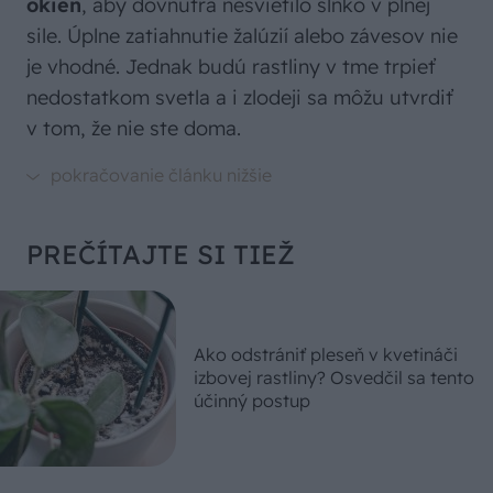
okien
, aby dovnútra nesvietilo slnko v plnej
sile. Úplne zatiahnutie žalúzií alebo závesov nie
je vhodné. Jednak budú rastliny v tme trpieť
nedostatkom svetla a i zlodeji sa môžu utvrdiť
v tom, že nie ste doma.
PREČÍTAJTE SI TIEŽ
Ako odstrániť pleseň v kvetináči
izbovej rastliny? Osvedčil sa tento
účinný postup