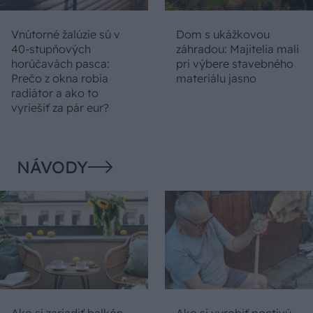
Vnútorné žalúzie sú v
Dom s ukážkovou
40-stupňových
záhradou: Majitelia mali
horúčavách pasca:
pri výbere stavebného
Prečo z okna robia
materiálu jasno
radiátor a ako to
vyriešiť za pár eur?
NÁVODY