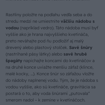
Rastliny položte na podlahu vedľa seba a do
stredu medzi ne umiestnite
väčšiu nádobu s
vodou
(napríklad vedro). Táto nádoba musí byť
vyššie ako je hrana najvyššieho kvetináča,
preto neváhajte pod ňu podložiť aj malý
drevený alebo plastový stolček.
Savé šnúry
(nastrihané pásy látky) alebo
savé hrubé
špagáty
napichajte koncami do kvetináčov a
na druhé konce uviažte menšiu záťaž (klince,
malé kocky, …). Konce šnúr so záťažou vložte
do nádoby naplnenej vodu. Tým, že je nádoba s
vodou vyššie, ako sú kvetináče, gravitácia sa
postará o to, aby voda šnúrami „putovala“
smerom nadol – k zemine v kvetináčoch.