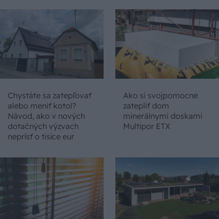
Chystáte sa zatepľovať
Ako si svojpomocne
alebo meniť kotol?
zatepliť dom
Návod, ako v nových
minerálnymi doskami
dotačných výzvach
Multipor ETX
neprísť o tisíce eur