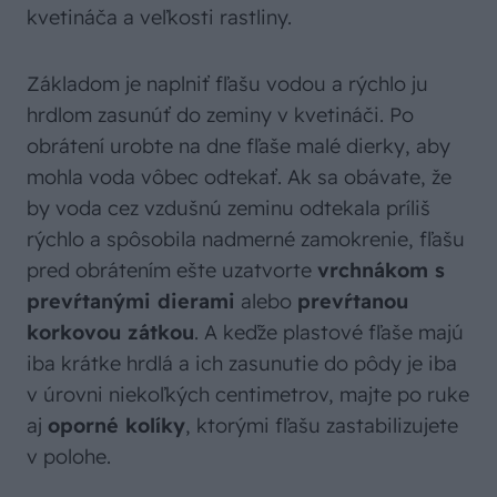
kvetináča a veľkosti rastliny.
Základom je naplniť fľašu vodou a rýchlo ju
hrdlom zasunúť do zeminy v kvetináči. Po
obrátení urobte na dne fľaše malé dierky, aby
mohla voda vôbec odtekať. Ak sa obávate, že
by voda cez vzdušnú zeminu odtekala príliš
rýchlo a spôsobila nadmerné zamokrenie, fľašu
pred obrátením ešte uzatvorte
vrchnákom s
prevŕtanými dierami
alebo
prevŕtanou
korkovou zátkou
. A keďže plastové fľaše majú
iba krátke hrdlá a ich zasunutie do pôdy je iba
v úrovni niekoľkých centimetrov, majte po ruke
aj
oporné kolíky
, ktorými fľašu zastabilizujete
v polohe.