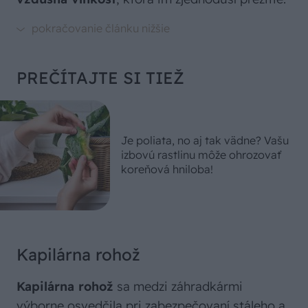
PREČÍTAJTE SI TIEŽ
Je poliata, no aj tak vädne? Vašu
izbovú rastlinu môže ohrozovať
koreňová hniloba!
Kapilárna rohož
Kapilárna rohož
sa medzi záhradkármi
výborne osvedčila pri zabezpečovaní stáleho a