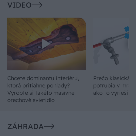
VIDEO
Chcete dominantu interiéru,
Prečo klasická iz
ktorá pritiahne pohľady?
potrubia v mrazo
Vyrobte si takéto masívne
ako to vyriešiť r
orechové svietidlo
ZÁHRADA