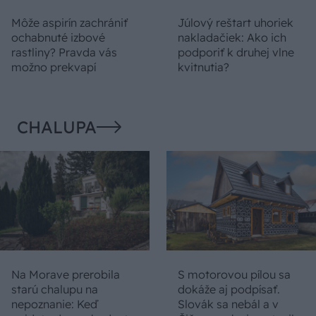
Môže aspirín zachrániť
Júlový reštart uhoriek
ochabnuté izbové
nakladačiek: Ako ich
rastliny? Pravda vás
podporiť k druhej vlne
možno prekvapí
kvitnutia?
CHALUPA
Na Morave prerobila
S motorovou pílou sa
starú chalupu na
dokáže aj podpísať.
nepoznanie: Keď
Slovák sa nebál a v