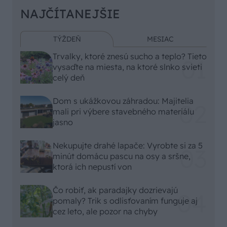
NAJČÍTANEJŠIE
TÝŽDEŇ
MESIAC
Trvalky, ktoré znesú sucho a teplo? Tieto
vysaďte na miesta, na ktoré slnko svieti
celý deň
Dom s ukážkovou záhradou: Majitelia
mali pri výbere stavebného materiálu
jasno
Nekupujte drahé lapače: Vyrobte si za 5
minút domácu pascu na osy a sršne,
ktorá ich nepustí von
Čo robiť, ak paradajky dozrievajú
pomaly? Trik s odlisťovaním funguje aj
cez leto, ale pozor na chyby