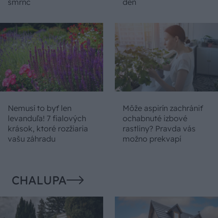
šmrnc
deň
Nemusí to byť len
Môže aspirín zachrániť
levanduľa! 7 fialových
ochabnuté izbové
krások, ktoré rozžiaria
rastliny? Pravda vás
vašu záhradu
možno prekvapí
CHALUPA