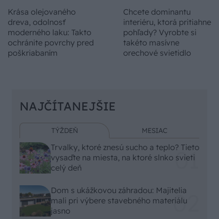
Krása olejovaného
Chcete dominantu
dreva, odolnosť
interiéru, ktorá pritiahne
moderného laku: Takto
pohľady? Vyrobte si
ochránite povrchy pred
takéto masívne
poškriabaním
orechové svietidlo
NAJČÍTANEJŠIE
TÝŽDEŇ
MESIAC
Trvalky, ktoré znesú sucho a teplo? Tieto
vysaďte na miesta, na ktoré slnko svieti
celý deň
Dom s ukážkovou záhradou: Majitelia
mali pri výbere stavebného materiálu
jasno