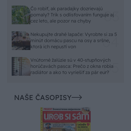
Čo robiť, ak paradajky dozrievajú
pomaly? Trik s odlisťovaním funguje aj
cez leto, ale pozor na chyby
Nekupujte drahé lapače: Vyrobte si za 5
minút domácu pascu na osy a sršne,
ktorá ich nepustí von
Vnútorné žalúzie sú v 40-stupňových
horúčavách pasca: Prečo z okna robia
radiátor a ako to vyriešiť za pár eur?
NAŠE ČASOPISY