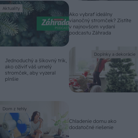
Aktuality
Ako vybrať ideálny
vianočný stromček? Zistíte
v najnovšom vydaní
podcastu Záhrada
Doplnky a dekorácie
Jednoduchý a šikovný trik,
ako oživiť váš umelý
stromček, aby vyzeral
plnšie
Dom z tehly
Chladenie domu ako
dodatočné riešenie