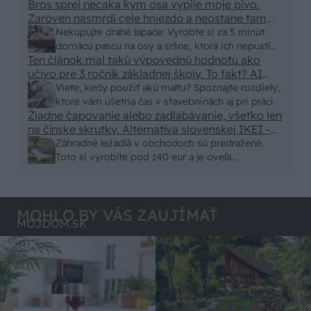
eur kus.
Bros sprej necaka kym osa vypije moje pivo.
vyriešiť za pár eur?
Zaroven nasmrdi cele hniezdo a neostane tam
nic zive. Vasa pasca naucinke moc efektivne.
Nekupujte drahé lapače: Vyrobte si za 5 minút
Skor pritiahne slimaky
domácu pascu na osy a sršne, ktorá ich nepustí
Ten článok mal takú výpovednú hodnotu ako
von
učivo pre 3 ročník základnej školy. To fakt? AI
alebo nejaka kniha z VŠ? Dnešné rychlotvrdnuce
Viete, kedy použiť akú maltu? Spoznajte rozdiely,
malty - pevnosť 40 Mpa a doba schnutia tak 15
ktoré vám ušetria čas v stavebninách aj pri práci
minut , k tomu vodotesné s kryštálikou. A rozdiel
Žiadne čapovanie alebo zadlabávanie, všetko len
na čínske skrutky. Alternatíva slovenskej IKEI -
- schnutie a zretie. Nič?
čo sa týka pevnosti. Autor si nedal veľa námahy s
Záhradné ležadlá v obchodoch sú predražené.
remeselným spracovaním, škoda. No lepšie než
Toto si vyrobíte pod 140 eur a je oveľa
ten odpad z DTD predávaný v Kauflande alebo
pohodlnejšie!
Lídli.
MOHLO BY VÁS ZAUJÍMAŤ
MÔJDOM.SK