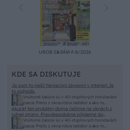
UROB SI SÁM 7-8/2026
KDE SA DISKUTUJE
Ja som to riešil tieniacimi závesmi v interieri.Je
to pohoda.
Vnútorné žalúzie sú v 40-stupňových horúčavách
pasca: Prečo z okna robia radiátor a ako to
Akurát ten problém doma riešime na oknách z
vyriešiť za pár eur?
južnej strany. Pravdepodobne pôjdeme do
vonkajšieho tienenia na spôsob markízy
Vnútorné žalúzie sú v 40-stupňových horúčavách
250x150cm. Čínsky predajcovia idú okolo 100
pasca: Prečo z okna robia radiátor a ako to