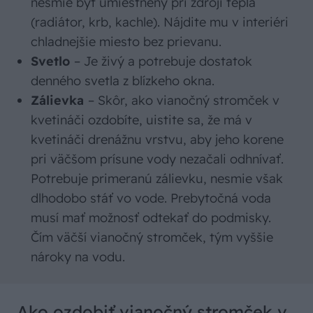
nesmie byť umiestnený pri zdroji tepla
(radiátor, krb, kachle). Nájdite mu v interiéri
chladnejšie miesto bez prievanu.
Svetlo
– Je živý a potrebuje dostatok
denného svetla z blízkeho okna.
Zálievka
– Skôr, ako vianočný stromček v
kvetináči ozdobíte, uistite sa, že má v
kvetináči drenážnu vrstvu, aby jeho korene
pri väčšom prísune vody nezačali odhnívať.
Potrebuje primeranú zálievku, nesmie však
dlhodobo stáť vo vode. Prebytočná voda
musí mať možnosť odtekať do podmisky.
Čím väčší vianočný stromček, tým vyššie
nároky na vodu.
Ako ozdobiť vianočný stromček v