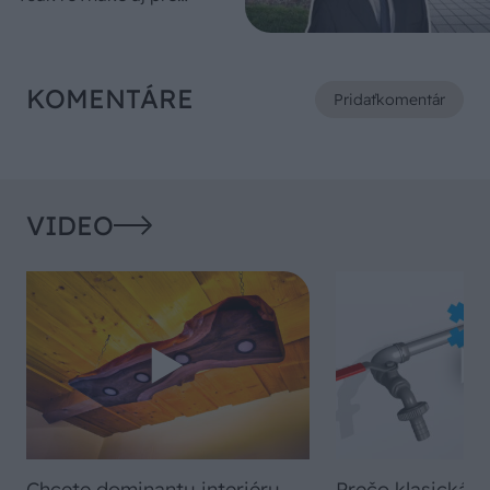
pórobetón
KOMENTÁRE
Pridať
komentár
VIDEO
Chcete dominantu interiéru,
Prečo klasická iz