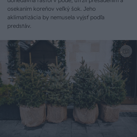
donedávna rástol v pôde, utŕžil presadením a
osekaním koreňov veľký šok. Jeho
aklimatizácia by nemusela vyjsť podľa
predstáv.