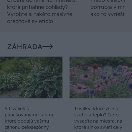
ktorá pritiahne pohľady?
potrubia v mrazo
Vyrobte si takéto masívne
ako to vyriešiť r
orechové svietidlo
ZÁHRADA
5 trvaliek s
Trvalky, ktoré znesú
panašovanými listami,
sucho a teplo? Tieto
ktoré dodajú vášmu
vysaďte na miesta, na
záhonu celosezónny
ktoré slnko svieti celý