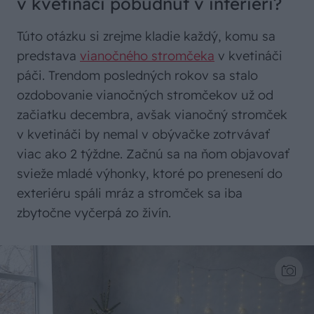
v kvetináči pobudnúť v interiéri?
Túto otázku si zrejme kladie každý, komu sa
predstava
vianočného stromčeka
v kvetináči
páči. Trendom posledných rokov sa stalo
ozdobovanie vianočných stromčekov už od
začiatku decembra, avšak vianočný stromček
v kvetináči by nemal v obývačke zotrvávať
viac ako 2 týždne. Začnú sa na ňom objavovať
svieže mladé výhonky, ktoré po prenesení do
exteriéru spáli mráz a stromček sa iba
zbytočne vyčerpá zo živín.