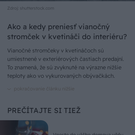
Zdroj: shutterstock.com
Ako a kedy preniesť vianočný
stromček v kvetináči do interiéru?
Vianočné stromčeky v kvetináčoch sú
umiestnené v exteriérových častiach predajní.
To znamená, že sú zvyknuté na výrazne nižšie
teploty ako vo vykurovaných obývačkách.
PREČÍTAJTE SI TIEŽ
Vneste do vášho domova vôňu