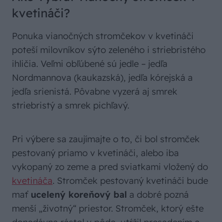
kvetináči?
Ponuka vianočných stromčekov v kvetináči
poteší milovníkov sýto zeleného i striebristého
ihličia. Veľmi obľúbené sú jedle – jedľa
Nordmannova (kaukazská), jedľa kórejská a
jedľa srienistá. Pôvabne vyzerá aj smrek
striebristý a smrek pichľavý.
Pri výbere sa zaujímajte o to, či bol stromček
pestovaný priamo v kvetináči, alebo iba
vykopaný zo zeme a pred sviatkami vložený do
kvetináča
. Stromček pestovaný kvetináči bude
mať
ucelený koreňový bal
a dobré pozná
menší „životný“ priestor. Stromček, ktorý ešte