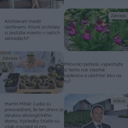
Záhrada
Aristokrati medzi
rastlinami: Ktoré orchidey
si zaslúžia miesto v našich
záhradách?
Záhrada
Milovníci petúnií, vypestujte
si tento rok vlastné
sadenice a ušetrite! Ako na
to?
ASB.sk
Martin Mihál: Ľudia sú
presvedčení, že len drevo je
zárukou ekologického
domu. Výsledky štúdie sú
však rovnaké aj pre