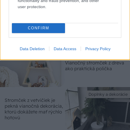
functionality and fraud prevention, and other
user protection.
Doplnky a dekorácie
Zaručený postup na to, aby
váš vianočný stromček
pevne stál
CONFIRM
Data Deletion
Data Access
Privacy Policy
Nábytok
Vianočný stromček z dreva
ako praktická polička
Doplnky a dekorácie
Stromček z vetvičiek je
pekná vianočná dekorácia,
ktorú dokážete mať rýchlo
hotovú