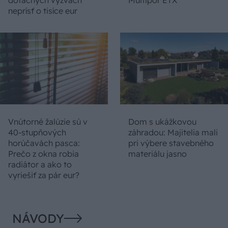
neprísť o tisíce eur
Vnútorné žalúzie sú v
Dom s ukážkovou
40-stupňových
záhradou: Majitelia mali
horúčavách pasca:
pri výbere stavebného
Prečo z okna robia
materiálu jasno
radiátor a ako to
vyriešiť za pár eur?
NÁVODY