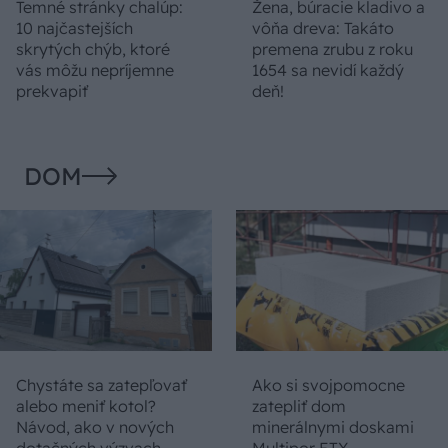
Temné stránky chalúp:
Žena, búracie kladivo a
10 najčastejších
vôňa dreva: Takáto
skrytých chýb, ktoré
premena zrubu z roku
vás môžu nepríjemne
1654 sa nevidí každý
prekvapiť
deň!
DOM
Chystáte sa zatepľovať
Ako si svojpomocne
alebo meniť kotol?
zatepliť dom
Návod, ako v nových
minerálnymi doskami
dotačných výzvach
Multipor ETX