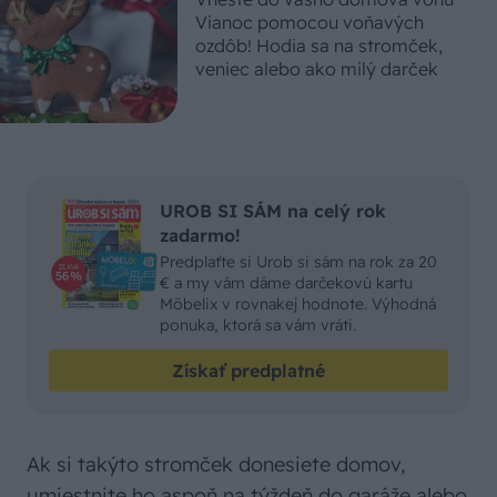
Vianoc pomocou voňavých
ozdôb! Hodia sa na stromček,
veniec alebo ako milý darček
UROB SI SÁM na celý rok
zadarmo!
Predplaťte si Urob si sám na rok za 20
€ a my vám dáme darčekovú kartu
Möbelix v rovnakej hodnote. Výhodná
ponuka, ktorá sa vám vráti.
Získať predplatné
Ak si takýto stromček donesiete domov,
umiestnite ho aspoň na týždeň do garáže alebo