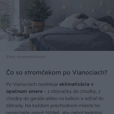
Zdroj: shutterstock.com
Čo so stromčekom po Vianociach?
Po Vianociach nasleduje
aklimatizácia v
opačnom smere
– z obývačky do chodby, z
chodby do garáže alebo na balkón a odtiaľ do
záhrady. Na každom prechodnom mieste ho
ponechajte aspoň týždeň, aby nebol teplotný