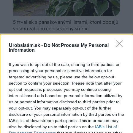
5 trvaliek s panašovanými listami, ktoré dodajú
vášmu záhonu celosezónny šmrnc
Urobsisám.sk -
Do Not Process My Personal
Information
If you wish to opt-out of the sale, sharing to third parties, or
processing of your personal or sensitive information for
targeted advertising by us, please use the below opt-out
section to confirm your selection. Please note that after your
opt-out request is processed you may continue seeing
interest-based ads based on personal information utilized by
us or personal information disclosed to third parties prior to
your opt-out. You may separately opt-out of the further
disclosure of your personal information by third parties on the
Ako si vyrobiť poctivú brezovú metlu, ktorá
IAB’s list of downstream participants. This information may
vydrží roky? Pavol ich takto vyrobil už stovky
also be disclosed by us to third parties on the
IAB’s List of
Downstream Participants
that may further disclose it to other