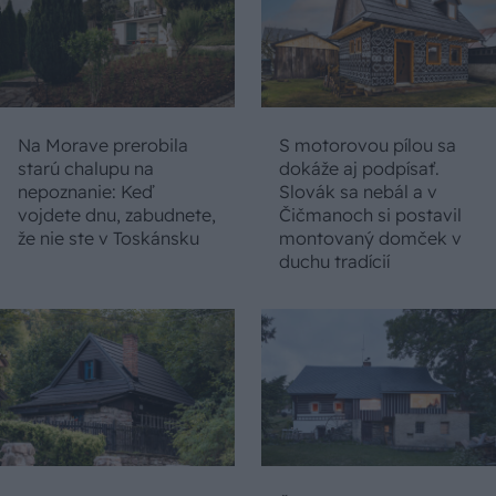
Na Morave prerobila
S motorovou pílou sa
starú chalupu na
dokáže aj podpísať.
nepoznanie: Keď
Slovák sa nebál a v
vojdete dnu, zabudnete,
Čičmanoch si postavil
že nie ste v Toskánsku
montovaný domček v
duchu tradícií