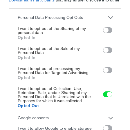
third parties.
Please note that this website/app uses one or more Google
Personal Data Processing Opt Outs
services and may gather and store information including but
not limited to your visit or usage behaviour. You may click to
I want to opt-out of the Sharing of my
personal data.
grant or deny consent to Google and its third-party tags to
Opted In
use your data for below specified purposes in below Google
consent section.
I want to opt-out of the Sale of my
Personal Data.
Opted In
I want to opt-out of processing my
Personal Data for Targeted Advertising.
Opted In
Vnútorné žalúzie sú v 40-stupňových
I want to opt-out of Collection, Use,
Retention, Sale, and/or Sharing of my
horúčavách pasca: Prečo z okna robia radiátor
Personal Data that Is Unrelated with the
a ako to vyriešiť za pár eur?
Purposes for which it was collected.
Opted Out
Google consents
I want to allow Google to enable storage