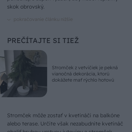
skok obrovský.
PREČÍTAJTE SI TIEŽ
Stromček z vetvičiek je pekná
vianočná dekorácia, ktorú
dokážete mať rýchlo hotovú
Stromček môže zostať v kvetináči na balkóne
alebo terase. Určite však nezabudnite kvetináč
obaliť hrubou vrstvou jutoviny a stromček