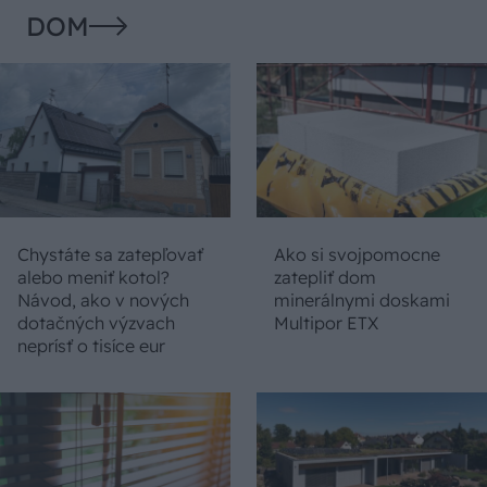
DOM
Chystáte sa zatepľovať
Ako si svojpomocne
alebo meniť kotol?
zatepliť dom
Návod, ako v nových
minerálnymi doskami
dotačných výzvach
Multipor ETX
neprísť o tisíce eur