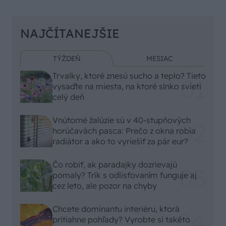
NAJČÍTANEJŠIE
TÝŽDEŇ
MESIAC
Trvalky, ktoré znesú sucho a teplo? Tieto
vysaďte na miesta, na ktoré slnko svieti
celý deň
Vnútorné žalúzie sú v 40-stupňových
horúčavách pasca: Prečo z okna robia
radiátor a ako to vyriešiť za pár eur?
Čo robiť, ak paradajky dozrievajú
pomaly? Trik s odlisťovaním funguje aj
cez leto, ale pozor na chyby
Chcete dominantu interiéru, ktorá
pritiahne pohľady? Vyrobte si takéto