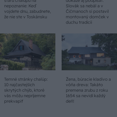
starú chalupu na
dokáže aj podpísať.
nepoznanie: Keď
Slovák sa nebál a v
vojdete dnu, zabudnete,
Čičmanoch si postavil
že nie ste v Toskánsku
montovaný domček v
duchu tradícií
Temné stránky chalúp:
Žena, búracie kladivo a
10 najčastejších
vôňa dreva: Takáto
skrytých chýb, ktoré
premena zrubu z roku
vás môžu nepríjemne
1654 sa nevidí každý
prekvapiť
deň!