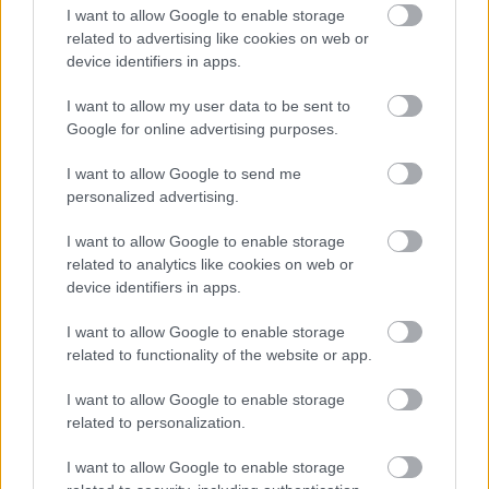
Nemecku!
I want to allow Google to enable storage
related to advertising like cookies on web or
Gurmán
device identifiers in apps.
Ako vyčistiť gril ľahko a
I want to allow my user data to be sent to
kedy je najlepší čas na
Google for online advertising purposes.
čistenie
I want to allow Google to send me
personalized advertising.
Gurmán
I want to allow Google to enable storage
6 overených receptov na
related to analytics like cookies on web or
domáce dresingy. Lepšie v
device identifiers in apps.
obchode nekúpite
I want to allow Google to enable storage
related to functionality of the website or app.
I want to allow Google to enable storage
KOMENTÁRE
related to personalization.
Pridať
komentár
I want to allow Google to enable storage