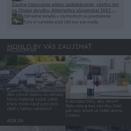
minut , k tomu vodotesné s kryštálikou. A rozdiel
Žiadne čapovanie alebo zadlabávanie, všetko len
na čínske skrutky. Alternatíva slovenskej IKEI -
- schnutie a zretie. Nič?
čo sa týka pevnosti. Autor si nedal veľa námahy s
Záhradné ležadlá v obchodoch sú predražené.
remeselným spracovaním, škoda. No lepšie než
Toto si vyrobíte pod 140 eur a je oveľa
ten odpad z DTD predávaný v Kauflande alebo
pohodlnejšie!
Lídli.
MOHLO BY VÁS ZAUJÍMAŤ
MÔJDOM.SK
Ako vybrať dlažbu na záhrady:
ktorý materiál vydrží záťaž,
4 domáce triky, ako otvoriť
ktorý môže kĺzať a pri čom
fľašu vína aj bez vývrtky. Stačí
rátať s častou údržbou?
pár vecí, ktoré už máte doma
(video)
ASB.SK