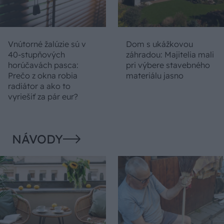
Vnútorné žalúzie sú v
Dom s ukážkovou
40-stupňových
záhradou: Majitelia mali
horúčavách pasca:
pri výbere stavebného
Prečo z okna robia
materiálu jasno
radiátor a ako to
vyriešiť za pár eur?
NÁVODY