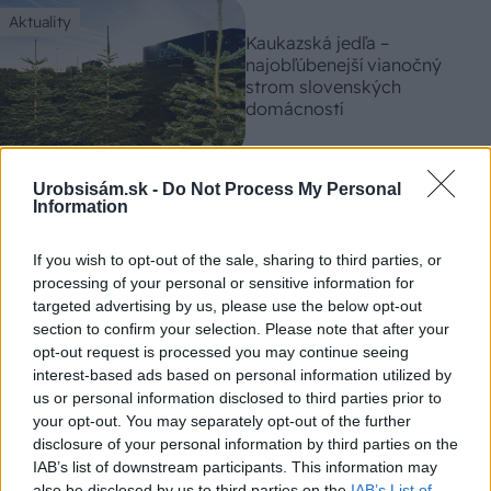
Aktuality
Kaukazská jedľa –
najobľúbenejší vianočný
strom slovenských
domácností
Aktuality
Urobsisám.sk -
Do Not Process My Personal
Information
Hornbach informuje o
aktuálnom spôsobe
If you wish to opt-out of the sale, sharing to third parties, or
predaja
processing of your personal or sensitive information for
targeted advertising by us, please use the below opt-out
section to confirm your selection. Please note that after your
Aktuality
opt-out request is processed you may continue seeing
interest-based ads based on personal information utilized by
Z fasád predajní
us or personal information disclosed to third parties prior to
HORNBACH miznú písmená
your opt-out. You may separately opt-out of the further
disclosure of your personal information by third parties on the
IAB’s list of downstream participants. This information may
also be disclosed by us to third parties on the
IAB’s List of