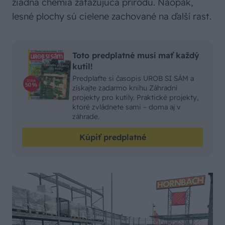
žiadna chémia zaťažujúca prírodu. Naopak,
lesné plochy sú cielene zachované na ďalší rast.
Toto predplatné musí mať každý
kutil!
Predplaťte si časopis UROB SI SÁM a
získajte zadarmo knihu Záhradní
projekty pro kutily. Praktické projekty,
ktoré zvládnete sami – doma aj v
záhrade.
Kúpiť predplatné