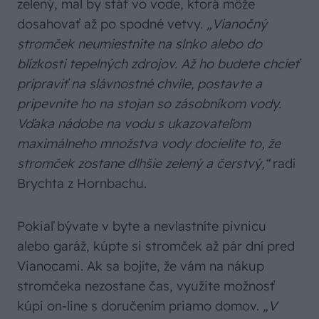
zelený, mal by stáť vo vode, ktorá môže
dosahovať až po spodné vetvy.
„Vianočný
stromček neumiestnite na slnko alebo do
blízkosti tepelných zdrojov. Až ho budete chcieť
pripraviť na slávnostné chvíle, postavte a
pripevnite ho na stojan so zásobníkom vody.
Vďaka nádobe na vodu s ukazovateľom
maximálneho množstva vody docielite to, že
stromček zostane dlhšie zelený a čerstvý,“
radí
Brychta z Hornbachu.
Pokiaľ bývate v byte a nevlastníte pivnicu
alebo garáž, kúpte si stromček až pár dní pred
Vianocami. Ak sa bojíte, že vám na nákup
stromčeka nezostane čas, využite možnosť
kúpi on-line s doručením priamo domov.
„V