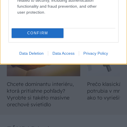
related to security, including authentication
functionality and fraud prevention, and other
user protection.
VIDEO
CONFIRM
Data Deletion
Data Access
Privacy Policy
Chcete dominantu interiéru,
Prečo klasická iz
ktorá pritiahne pohľady?
potrubia v mrazo
Vyrobte si takéto masívne
ako to vyriešiť r
orechové svietidlo