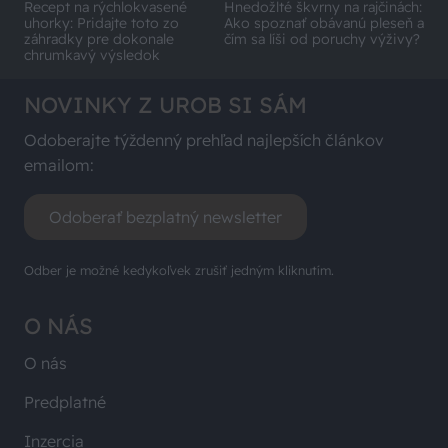
Recept na rýchlokvasené
Hnedožlté škvrny na rajčinách:
uhorky: Pridajte toto zo
Ako spoznať obávanú pleseň a
záhradky pre dokonale
čím sa líši od poruchy výživy?
chrumkavý výsledok
NOVINKY Z UROB SI SÁM
Odoberajte týždenný prehľad najlepších článkov
emailom:
Odoberať bezplatný newsletter
Odber je možné kedykoľvek zrušiť jedným kliknutím.
O NÁS
O nás
Predplatné
Inzercia