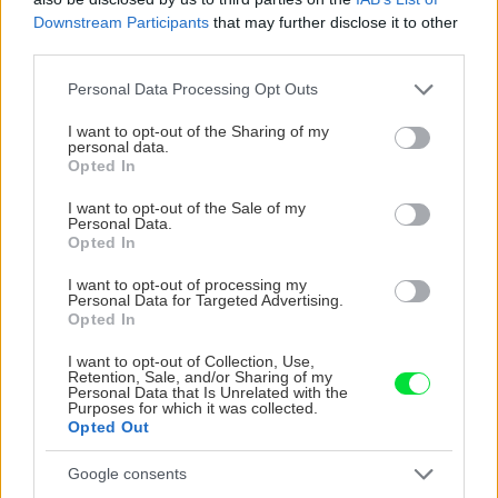
Aktuality
Downstream Participants
that may further disclose it to other
Ako vybrať ideálny
third parties.
vianočný stromček? Zistíte
Please note that this website/app uses one or more Google
v najnovšom vydaní
Personal Data Processing Opt Outs
services and may gather and store information including but
podcastu Záhrada
not limited to your visit or usage behaviour. You may click to
I want to opt-out of the Sharing of my
personal data.
grant or deny consent to Google and its third-party tags to
Opted In
use your data for below specified purposes in below Google
consent section.
I want to opt-out of the Sale of my
ASB.sk
Personal Data.
Opted In
Maďarské prírodovedné
múzeum, ktoré dokonalo
I want to opt-out of processing my
splýva s prírodou. Budova
Personal Data for Targeted Advertising.
od ateliéru BIG bude z
Opted In
dreva
I want to opt-out of Collection, Use,
Retention, Sale, and/or Sharing of my
Personal Data that Is Unrelated with the
Purposes for which it was collected.
Saunu má v kuchyni,
Môj dom
Opted Out
miesto stien si vybral veľkú
škatuľu. Takto býva
Google consents
plastický chirurg v