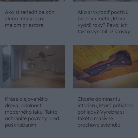
Ako si zariadiť balkón
Ako si vyrobiť poctivú
alebo terasu aj na
brezovú metlu, ktorá
malom priestore
vydrží roky? Pavol ich
takto vyrobil už stovky
Krása olejovaného
Chcete dominantu
dreva, odolnosť
interiéru, ktorá pritiahne
moderného laku: Takto
pohľady? Vyrobte si
ochránite povrchy pred
takéto masívne
poškriabaním
orechové svietidlo