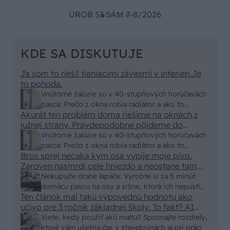
UROB SI SÁM 7-8/2026
KDE SA DISKUTUJE
Ja som to riešil tieniacimi závesmi v interieri.Je
to pohoda.
Vnútorné žalúzie sú v 40-stupňových horúčavách
pasca: Prečo z okna robia radiátor a ako to
Akurát ten problém doma riešime na oknách z
vyriešiť za pár eur?
južnej strany. Pravdepodobne pôjdeme do
vonkajšieho tienenia na spôsob markízy
Vnútorné žalúzie sú v 40-stupňových horúčavách
250x150cm. Čínsky predajcovia idú okolo 100
pasca: Prečo z okna robia radiátor a ako to
eur kus.
Bros sprej necaka kym osa vypije moje pivo.
vyriešiť za pár eur?
Zaroven nasmrdi cele hniezdo a neostane tam
nic zive. Vasa pasca naucinke moc efektivne.
Nekupujte drahé lapače: Vyrobte si za 5 minút
Skor pritiahne slimaky
domácu pascu na osy a sršne, ktorá ich nepustí
Ten článok mal takú výpovednú hodnotu ako
von
učivo pre 3 ročník základnej školy. To fakt? AI
alebo nejaka kniha z VŠ? Dnešné rychlotvrdnuce
Viete, kedy použiť akú maltu? Spoznajte rozdiely,
malty - pevnosť 40 Mpa a doba schnutia tak 15
ktoré vám ušetria čas v stavebninách aj pri práci