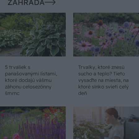
ZÁHRADA
5 trvaliek s
Trvalky, ktoré znesú
panašovanými listami,
sucho a teplo? Tieto
ktoré dodajú vášmu
vysaďte na miesta, na
záhonu celosezónny
ktoré slnko svieti celý
šmrnc
deň