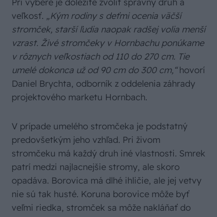
Pri výbere je dôležité zvoliť správny druh a
veľkosť.
„Kým rodiny s deťmi ocenia väčší
stromček, starší ľudia naopak radšej volia menší
vzrast. Živé stromčeky v Hornbachu ponúkame
v rôznych veľkostiach od 110 do 270 cm. Tie
umelé dokonca už od 90 cm do 300 cm,“
hovorí
Daniel Brychta, odborník z oddelenia záhrady
projektového marketu Hornbach.
V prípade umelého stromčeka je podstatný
predovšetkým jeho vzhľad. Pri živom
stromčeku má každý druh iné vlastnosti. Smrek
patrí medzi najlacnejšie stromy, ale skoro
opadáva. Borovica má dlhé ihličie, ale jej vetvy
nie sú tak husté. Koruna borovice môže byť
veľmi riedka, stromček sa môže nakláňať do