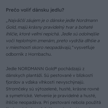
Prečo voliť dánsku jedlu?
„Najväčší záujem je o dánske jedle Nordmann
Gold, majú krásny pravidelný tvar a bohaté
ihličie, ktoré veľmi nepichá. Jedle sú odolnejšie
voči teplotným zmenám, preto vydržia dlhšie a
v miestnosti skoro neopadávajú,“
vysvetľuje
odborník z Hornbachu.
Jedle NORDMANN Gold® pochádzajú z
dánskych plantáží. Sú pestované v blízkosti
fjordov a vďaka vlhkosti nevyschýnajú.
Stromčeky sú sýtozelené, husté, krásne rovné
a symetrické. Vetvenie je pravidelné a husté,
ihličie neopadáva. Pri pestovaní nebola použitá