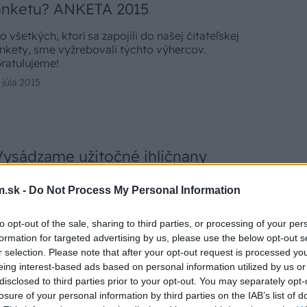
anketu? ANKETA 2015
o všetkých, ktorí sa zapojili do našej čitateľskej
nkety, sme vyžrebovali týchto výhercov.
ratulujeme!
. júla 2015
Vysádzame užitočné ihličnany
j vám je ľúto tisícov stromčekov, ktoré padnú za
.sk -
Do Not Process My Personal Information
beť Vianociam? Nebolo by lepšie kochať sa živými,
toré môžu trvalo krášliť záhradu a plniť aj iné
unkcie? Vybrať si môžete z mnohých druhov, tvarov
to opt-out of the sale, sharing to third parties, or processing of your per
. januára 2015
j veľkostí.
formation for targeted advertising by us, please use the below opt-out s
r selection. Please note that after your opt-out request is processed y
eing interest-based ads based on personal information utilized by us or
disclosed to third parties prior to your opt-out. You may separately opt-
losure of your personal information by third parties on the IAB’s list of