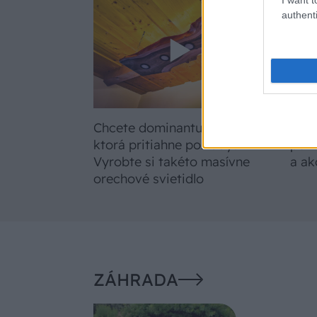
authenti
Chcete dominantu interiéru,
Preč
ktorá pritiahne pohľady?
potr
Vyrobte si takéto masívne
a ak
orechové svietidlo
ZÁHRADA