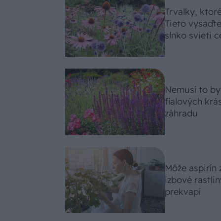
Trvalky, ktor
Tieto vysaďte
slnko svieti c
Nemusí to byť
fialových krá
záhradu
Môže aspirín
izbové rastli
prekvapí