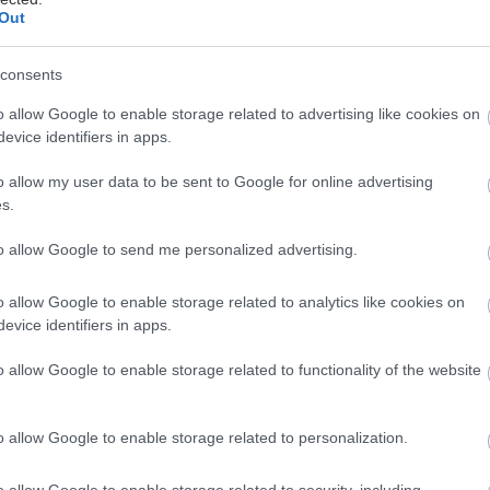
Out
Určovanie druhov dreva (3. časť)
consents
retím pokračovaním seriálu o dreve ukončíme
o allow Google to enable storage related to advertising like cookies on
xkurziu v skupine ihličnatých stromov. V tejto časti
evice identifiers in apps.
a bližšie pozrieme na borovicu lesnú, borovicu
ejmutovku, tis červený a borievku obyčajnú, resp.
o allow my user data to be sent to Google for online advertising
. novembra 2009
iržínsku. Ak vám nebudú jasné niektoré pojmy, ktoré
s.
oužívame v súvislosti s charakteristikou dreva,
dporúčame vrátiť sa k prvej časti nášho seriálu, kde
to allow Google to send me personalized advertising.
me tieto pojmy vysvetľovali.
o allow Google to enable storage related to analytics like cookies on
evice identifiers in apps.
o allow Google to enable storage related to functionality of the website
o allow Google to enable storage related to personalization.
o allow Google to enable storage related to security, including