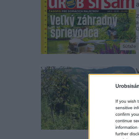
Z
a
G
1
Súťaže
A
Urobsisám
o
k
f
If you wish 
8
a
sensitive in
confirm you
continue se
Okrasná záhrada
information 
further disc