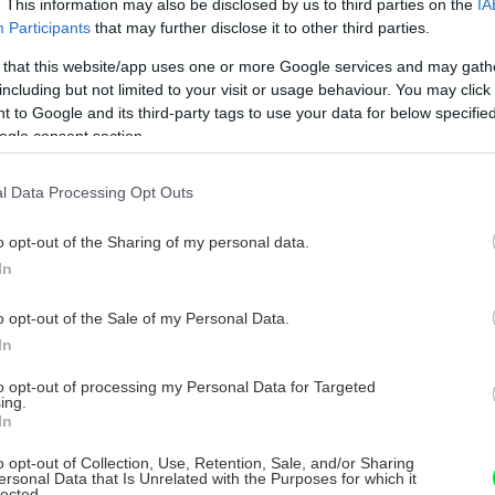
. This information may also be disclosed by us to third parties on the
IA
Burinu v záhrade môžete poraziť aj bez
Participants
that may further disclose it to other third parties.
chémie
 that this website/app uses one or more Google services and may gath
including but not limited to your visit or usage behaviour. You may click 
ejednému záhradkárovi sa robia na čele vrásky pri
 to Google and its third-party tags to use your data for below specifi
omyslení na ničenie buriny v záhonoch. Môžeme
ogle consent section.
yužiť chemické prostriedky, to však už bude mať
epriaznivý vplyv na pôdu a úrodu. Pri odburiňovaní
0. júna 2014
áhrady nám môžu pomôcť niektoré prírodné
l Data Processing Opt Outs
rincípy, ktorými burinu obmedzíme aj bez chémie.
o opt-out of the Sharing of my personal data.
In
Dva varianty malej terasy za rodinným
o opt-out of the Sale of my Personal Data.
domom
In
oznáte to – malý kúsok zeme medzi domom a
to opt-out of processing my Personal Data for Targeted
usedovým plotom, ktorý sa časom mení na skládku
ing.
enej potrebných alebo objemných vecí. Také
In
bťažujúce „nič“. Čo s ním?
. apríla 2014
o opt-out of Collection, Use, Retention, Sale, and/or Sharing
ersonal Data that Is Unrelated with the Purposes for which it
lected.