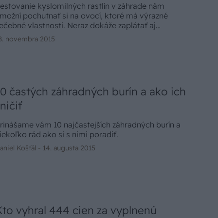
estovanie kyslomilných rastlín v záhrade nám
možní pochutnať si na ovocí, ktoré má výrazné
iečebné vlastnosti. Neraz dokáže zaplátať aj
liečebnú dieru“ v našich možnostiach a liečiť niektoré
8. novembra 2015
horoby, na ktoré prestali zaberať aj kedysi
šemocné antibiotiká.
10 častých záhradných burín a ako ich
ničiť
rinášame vám 10 najčastejších záhradných burín a
iekoľko rád ako si s nimi poradiť.
aniel Košťál -
14. augusta 2015
Kto vyhral 444 cien za vyplnenú