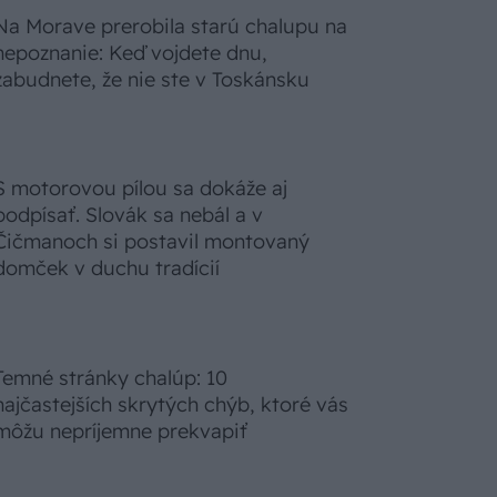
Na Morave prerobila starú chalupu na
nepoznanie: Keď vojdete dnu,
zabudnete, že nie ste v Toskánsku
S motorovou pílou sa dokáže aj
podpísať. Slovák sa nebál a v
Čičmanoch si postavil montovaný
domček v duchu tradícií
Temné stránky chalúp: 10
najčastejších skrytých chýb, ktoré vás
môžu nepríjemne prekvapiť