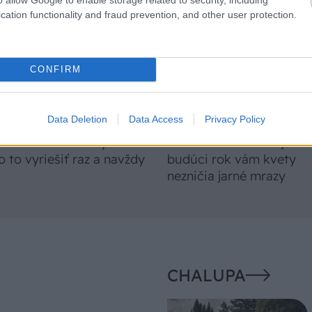
cation functionality and fraud prevention, and other user protection.
CONFIRM
Data Deletion
Data Access
Privacy Policy
o klasická izolácia
Poznáte Šittov rez? Uro
ubia v mrazoch zlyháva
ho na marhuliach v júni 
o to vyriešiť raz a navždy
budúci rok vám kvety
nezničia jarné mrazy
CHALUPA