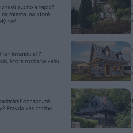
é znesú sucho a teplo?
 na miesta, na ktoré
elý deň
 len levanduľa! 7
sok, ktoré rozžiaria vašu
 zachrániť ochabnuté
ny? Pravda vás možno