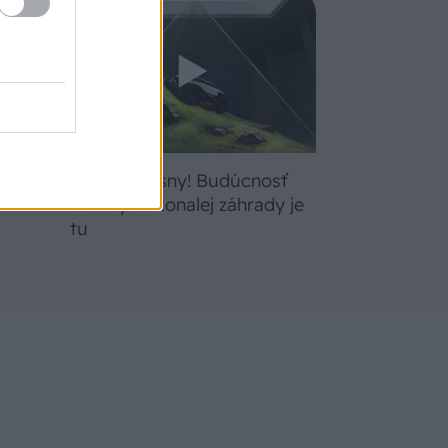
bte
Žite svoje sny! Budúcnosť
a
údržby dokonalej záhrady je
tu