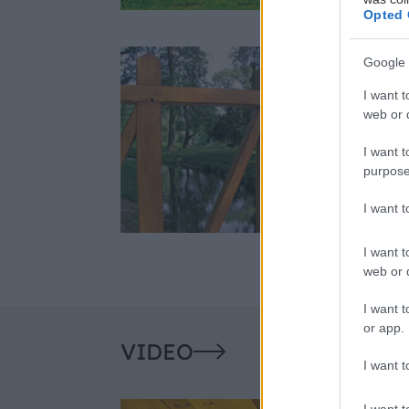
Opted 
Google 
T
I want t
e
web or d
s
v
I want t
3
v
purpose
p
o
I want 
Stavebný materiál
s
I want t
web or d
I want t
or app.
VIDEO
I want t
I want t