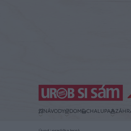
NÁVODY
DOM
CHALUPA
ZÁHR
Úvod
praslička lesná