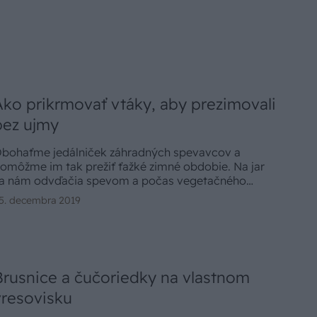
Ako prikrmovať vtáky, aby prezimovali
bez ujmy
bohaťme jedálniček záhradných spevavcov a
omôžme im tak prežiť ťažké zimné obdobie. Na jar
a nám odvďačia spevom a počas vegetačného
bdobia pomôžu čistiť záhradu od škodcov. Aj vďaka
5. decembra 2019
omu budeme môcť pri pestovaní obmedziť chémiu.
Brusnice a čučoriedky na vlastnom
vresovisku