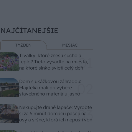
NAJČÍTANEJŠIE
TÝŽDEŇ
MESIAC
Trvalky, ktoré znesú sucho a
teplo? Tieto vysaďte na miesta,
na ktoré slnko svieti celý deň
Dom s ukážkovou záhradou:
Majitelia mali pri výbere
stavebného materiálu jasno
Nekupujte drahé lapače: Vyrobte
si za 5 minút domácu pascu na
osy a sršne, ktorá ich nepustí von