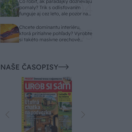
Čo robiť, ak paradajky dozrievajú
pomaly? Trik s odlisťovaním
funguje aj cez leto, ale pozor na
chyby
Chcete dominantu interiéru,
ktorá pritiahne pohľady? Vyrobte
si takéto masívne orechové
svietidlo
NAŠE ČASOPISY