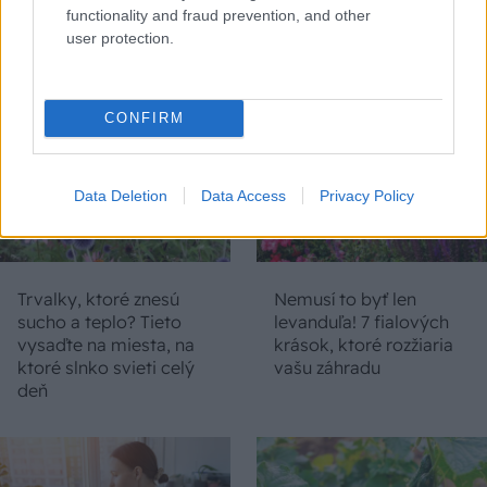
functionality and fraud prevention, and other
user protection.
ZÁHRADA
CONFIRM
Data Deletion
Data Access
Privacy Policy
Trvalky, ktoré znesú
Nemusí to byť len
sucho a teplo? Tieto
levanduľa! 7 fialových
vysaďte na miesta, na
krások, ktoré rozžiaria
ktoré slnko svieti celý
vašu záhradu
deň