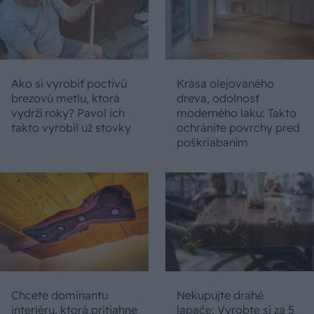
Ako si vyrobiť poctivú
Krása olejovaného
brezovú metlu, ktorá
dreva, odolnosť
vydrží roky? Pavol ich
moderného laku: Takto
takto vyrobil už stovky
ochránite povrchy pred
poškriabaním
Chcete dominantu
Nekupujte drahé
interiéru, ktorá pritiahne
lapače: Vyrobte si za 5