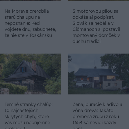
Na Morave prerobila
S motorovou pílou sa
starú chalupu na
dokáže aj podpísať.
nepoznanie: Keď
Slovák sa nebál a v
vojdete dnu, zabudnete,
Čičmanoch si postavil
že nie ste v Toskánsku
montovaný domček v
duchu tradícií
Temné stránky chalúp:
Žena, búracie kladivo a
10 najčastejších
vôňa dreva: Takáto
skrytých chýb, ktoré
premena zrubu z roku
vás môžu nepríjemne
1654 sa nevidí každý
prekvapiť
deň!