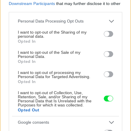
ich skladovať a prečo sa
Downstream Participants
that may further disclose it to other
začína nahrádzať rašelina?
third parties.
Please note that this website/app uses one or more Google
Personal Data Processing Opt Outs
services and may gather and store information including but
not limited to your visit or usage behaviour. You may click to
I want to opt-out of the Sharing of my
Záhrada
personal data.
grant or deny consent to Google and its third-party tags to
Sprievodca substrátmi: Aké
Opted In
use your data for below specified purposes in below Google
druhy poznáme a po
consent section.
I want to opt-out of the Sale of my
ktorom v obchode siahnuť?
Personal Data.
Opted In
I want to opt-out of processing my
Záhrada
Personal Data for Targeted Advertising.
Zdravá pôda je pokladom
Opted In
každej záhrady. Ako
ovplyvniť jej kvalitu
I want to opt-out of Collection, Use,
obmedzením plastov a
Retention, Sale, and/or Sharing of my
Personal Data that Is Unrelated with the
kompostovaním?
Purposes for which it was collected.
Opted Out
Google consents
KOMENTÁRE
Pridať
komentár