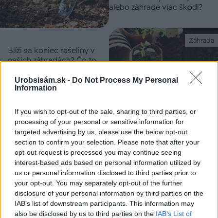
alebo záhrade viac škodí?
Záhrada
Blíži sa koniec rašeliny v
našich záhradách? Čo to
znamená pre záhradkárov a
aké sú ekologické náhrady
Urobsisám.sk -
Do Not Process My Personal
Information
If you wish to opt-out of the sale, sharing to third parties, or
processing of your personal or sensitive information for
Záhrada
targeted advertising by us, please use the below opt-out
Tajomné prísady do
section to confirm your selection. Please note that after your
substrátov: Čo dokáže
opt-out request is processed you may continue seeing
vermikulit, biouhlie či
interest-based ads based on personal information utilized by
hydrogél?
us or personal information disclosed to third parties prior to
your opt-out. You may separately opt-out of the further
disclosure of your personal information by third parties on the
Záhrada
IAB’s list of downstream participants. This information may
Spoznajte substráty: Ako
also be disclosed by us to third parties on the
IAB’s List of