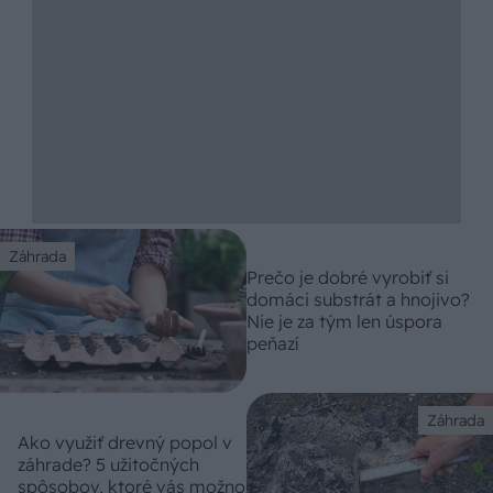
Záhrada
Prečo je dobré vyrobiť si
domáci substrát a hnojivo?
Nie je za tým len úspora
peňazí
Záhrada
Ako využiť drevný popol v
záhrade? 5 užitočných
spôsobov, ktoré vás možno