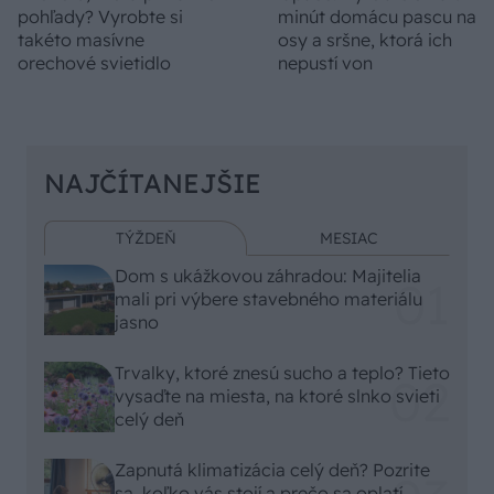
pohľady? Vyrobte si
minút domácu pascu na
takéto masívne
osy a sršne, ktorá ich
orechové svietidlo
nepustí von
NAJČÍTANEJŠIE
TÝŽDEŇ
MESIAC
Dom s ukážkovou záhradou: Majitelia
mali pri výbere stavebného materiálu
jasno
Trvalky, ktoré znesú sucho a teplo? Tieto
vysaďte na miesta, na ktoré slnko svieti
celý deň
Zapnutá klimatizácia celý deň? Pozrite
sa, koľko vás stojí a prečo sa oplatí