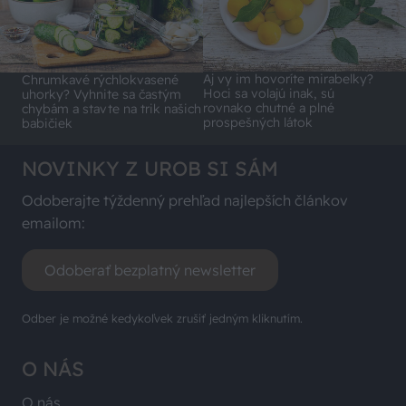
Aj vy im hovoríte mirabelky?
Chrumkavé rýchlokvasené
Hoci sa volajú inak, sú
uhorky? Vyhnite sa častým
rovnako chutné a plné
chybám a stavte na trik našich
prospešných látok
babičiek
NOVINKY Z UROB SI SÁM
Odoberajte týždenný prehľad najlepších článkov
emailom:
Odoberať bezplatný newsletter
Odber je možné kedykoľvek zrušiť jedným kliknutím.
O NÁS
O nás