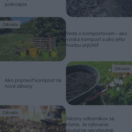
prekvapia
Záhrada
Veda o kompostovaní – ako
vzniká kompost a ako jeho
tvorbu urýchliť
Záhrada
Ako pripraviť kompost na
nové záhony
Záhrada
Názory odborníkov sa
rôznia. Je rýľovanie
skutočne nevyhnutné,