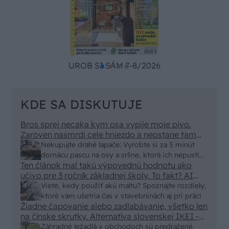
UROB SI SÁM 7-8/2026
KDE SA DISKUTUJE
Bros sprej necaka kym osa vypije moje pivo.
Zaroven nasmrdi cele hniezdo a neostane tam
nic zive. Vasa pasca naucinke moc efektivne.
Nekupujte drahé lapače: Vyrobte si za 5 minút
Skor pritiahne slimaky
domácu pascu na osy a sršne, ktorá ich nepustí
Ten článok mal takú výpovednú hodnotu ako
von
učivo pre 3 ročník základnej školy. To fakt? AI
alebo nejaka kniha z VŠ? Dnešné rychlotvrdnuce
Viete, kedy použiť akú maltu? Spoznajte rozdiely,
malty - pevnosť 40 Mpa a doba schnutia tak 15
ktoré vám ušetria čas v stavebninách aj pri práci
minut , k tomu vodotesné s kryštálikou. A rozdiel
Žiadne čapovanie alebo zadlabávanie, všetko len
na čínske skrutky. Alternatíva slovenskej IKEI -
- schnutie a zretie. Nič?
čo sa týka pevnosti. Autor si nedal veľa námahy s
Záhradné ležadlá v obchodoch sú predražené.