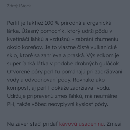
Zdroj: iStock
Perlit je taktiež 100 % prírodná a organická
látka. Úžasný pomocník, ktorý udrží pôdu v
kvetináči ľahkú a vzdušnú – zabráni zhutneniu
okolo koreňov. Je to vlastne čisté vulkanické
sklo, ktoré sa zahrieva a praská. Výsledkom je
super ľahká látka v podobe drobných guľôčok.
Otvorené póry perlitu pomáhajú pri zadržiavaní
vody a odvodňovaní pôdy. Rovnako ako
kompost, aj perlit dokáže zadržiavať vodu.
Udržuje pripravenú zmes ľahkú, má neutrálne
PH, takže vôbec neovplyvní kyslosť pôdy.
Na záver stačí pridať
kávovú usadeninu
. Zmesi