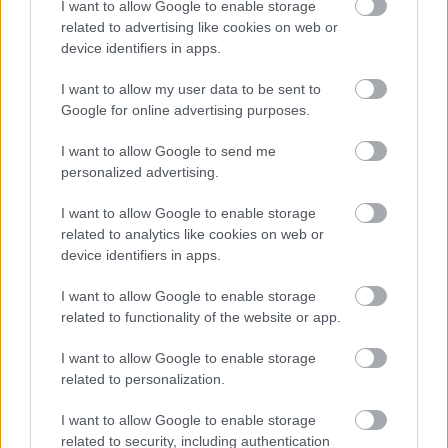
I want to allow Google to enable storage
related to advertising like cookies on web or
device identifiers in apps.
I want to allow my user data to be sent to
VIDEO
Google for online advertising purposes.
I want to allow Google to send me
personalized advertising.
I want to allow Google to enable storage
related to analytics like cookies on web or
device identifiers in apps.
I want to allow Google to enable storage
related to functionality of the website or app.
Chcete dominantu interiéru,
Prečo klasická iz
I want to allow Google to enable storage
ktorá pritiahne pohľady?
potrubia v mrazo
related to personalization.
Vyrobte si takéto masívne
ako to vyriešiť r
I want to allow Google to enable storage
orechové svietidlo
related to security, including authentication