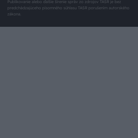
Publikovanie alebo ďalšie šírenie správ zo zdrojov TASR je bez
predchádzajúceho písomného súhlasu TASR porušením autorského
zákona.