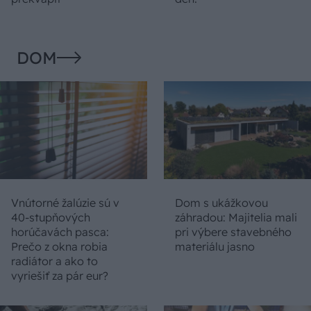
DOM
Vnútorné žalúzie sú v
Dom s ukážkovou
40-stupňových
záhradou: Majitelia mali
horúčavách pasca:
pri výbere stavebného
Prečo z okna robia
materiálu jasno
radiátor a ako to
vyriešiť za pár eur?