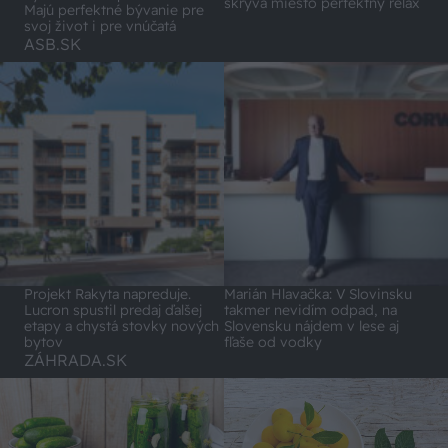
skrýva miesto perfektný relax
Majú perfektné bývanie pre
svoj život i pre vnúčatá
ASB.SK
Projekt Rakyta napreduje.
Marián Hlavačka: V Slovinsku
Lucron spustil predaj ďalšej
takmer nevidím odpad, na
etapy a chystá stovky nových
Slovensku nájdem v lese aj
bytov
fľaše od vodky
ZÁHRADA.SK