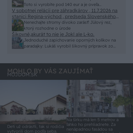
remeselným spracovaním, škoda. No lepšie než
Toto si vyrobíte pod 140 eur a je oveľa
ten odpad z DTD predávaný v Kauflande alebo
V sobotnej relácii pre záhradkárov , 11.7.2026 na
pohodlnejšie!
Lídli.
stanici Regina-východ , predseda Slovenského
zväzu záhradkárov pán Jakubech tvrdil, že to, že
Nenechajte stromy divoko zarásť! Júlový rez,
vlky sú neproduktívne , nie je pravda. Aj vlky je
ktorý rozhodne o úrode
možné použiť pri formovaní koruny a budú rodiť.
Šikovné,akurát to nie je Jokl ale L-ko.
Jednoduché zapichovanie oporných kolíkov na
paradajky: Lukáš vyrobil šikovný prípravok zo
starej rúry
MOHLO BY VÁS ZAUJÍMAŤ
MÔJDOM.SK
Na šírku má len 5 metrov a
ľahko ho prehliadnete. Za
Deti už odrástli, tak si rodičia
nenápadnou fasádou sa
vytvorili dom podľa seba.