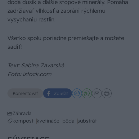
dodá dusík a ďalšie stopové minerály. Pomáha
zadržiavať vlhkosť a zabráni rýchlemu
vysychaniu rastlín.
Všetko spolu poriadne premiešajte a môžete
sadiť!
Text: Sabína Zavarská
Foto: istock.com
Komentovať
Zdieľať
Záhrada
kompost
kvetináče
pôda
substrát