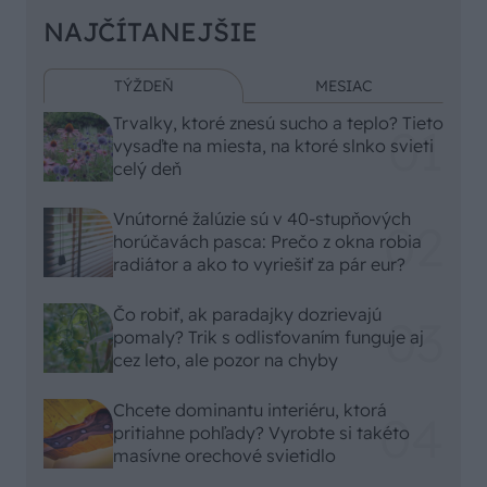
NAJČÍTANEJŠIE
TÝŽDEŇ
MESIAC
Trvalky, ktoré znesú sucho a teplo? Tieto
vysaďte na miesta, na ktoré slnko svieti
celý deň
Vnútorné žalúzie sú v 40-stupňových
horúčavách pasca: Prečo z okna robia
radiátor a ako to vyriešiť za pár eur?
Čo robiť, ak paradajky dozrievajú
pomaly? Trik s odlisťovaním funguje aj
cez leto, ale pozor na chyby
Chcete dominantu interiéru, ktorá
pritiahne pohľady? Vyrobte si takéto
masívne orechové svietidlo