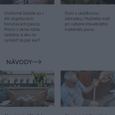
Vnútorné žalúzie sú v
Dom s ukážkovou
40-stupňových
záhradou: Majitelia mali
horúčavách pasca:
pri výbere stavebného
Prečo z okna robia
materiálu jasno
radiátor a ako to
vyriešiť za pár eur?
NÁVODY