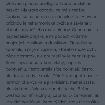
pletivách plodov usídľujú a tvoria povlak až
neskôr. Niektoré odrody, najmä s tenšou
šupkou, sú na ochorenie náchylnejšie. Hlavnou
príčinou je neharmonická výživa a závlaha v
období najväčšieho rastu plodov. Ochorenie sa
najčastejšie prejavuje na pôdach výdatne
hnojených dusíkom a draslíkom. Tieto živiny
spomaľujú príjem vápnika, ktorého môže byť v
pôde dostatok, ale pre rastliny je neprístupný.
Súvisí aj s nedostatkom vlahy, napriek
polievaniu. Pestovatelia síce polievajú často,
ale dávka vody je malá. Dôležitým opatrením je
harmonická výživa a pravidelná, menej častá,
ale výdatná závlaha v období sucha. Bežne
postačí poliať rajčiny aj papriku 1× za týždeň, ak
je veľká horúčava, 2× za týždeň, teda nie trošku