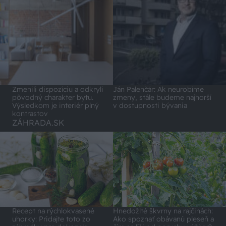
Zmenili dispozíciu a odkryli
Ján Palenčár: Ak neurobíme
pôvodný charakter bytu.
zmeny, stále budeme najhorší
Výsledkom je interiér plný
v dostupnosti bývania
kontrastov
ZÁHRADA.SK
Recept na rýchlokvasené
Hnedožlté škvrny na rajčinách:
uhorky: Pridajte toto zo
Ako spoznať obávanú pleseň a