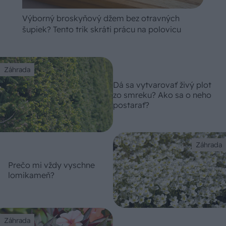
Výborný broskyňový džem bez otravných
šupiek? Tento trik skráti prácu na polovicu
Záhrada
Dá sa vytvarovať živý plot
zo smreku? Ako sa o neho
postarať?
Záhrada
Prečo mi vždy vyschne
lomikameň?
Záhrada