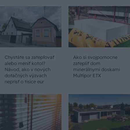
Chystáte sa zatepľovať
Ako si svojpomocne
alebo meniť kotol?
zatepliť dom
Návod, ako v nových
minerálnymi doskami
dotačných výzvach
Multipor ETX
neprísť o tisíce eur