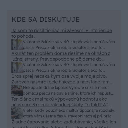
KDE SA DISKUTUJE
Ja som to riešil tieniacimi závesmi v interieri.Je
to pohoda.
Vnútorné žalúzie sú v 40-stupňových horúčavách
pasca: Prečo z okna robia radiátor a ako to
Akurát ten problém doma riešime na oknách z
vyriešiť za pár eur?
južnej strany. Pravdepodobne pôjdeme do
vonkajšieho tienenia na spôsob markízy
Vnútorné žalúzie sú v 40-stupňových horúčavách
250x150cm. Čínsky predajcovia idú okolo 100
pasca: Prečo z okna robia radiátor a ako to
eur kus.
Bros sprej necaka kym osa vypije moje pivo.
vyriešiť za pár eur?
Zaroven nasmrdi cele hniezdo a neostane tam
nic zive. Vasa pasca naucinke moc efektivne.
Nekupujte drahé lapače: Vyrobte si za 5 minút
Skor pritiahne slimaky
domácu pascu na osy a sršne, ktorá ich nepustí
Ten článok mal takú výpovednú hodnotu ako
von
učivo pre 3 ročník základnej školy. To fakt? AI
alebo nejaka kniha z VŠ? Dnešné rychlotvrdnuce
Viete, kedy použiť akú maltu? Spoznajte rozdiely,
malty - pevnosť 40 Mpa a doba schnutia tak 15
ktoré vám ušetria čas v stavebninách aj pri práci
minut , k tomu vodotesné s kryštálikou. A rozdiel
Žiadne čapovanie alebo zadlabávanie, všetko len
na čínske skrutky. Alternatíva slovenskej IKEI -
- schnutie a zretie. Nič?