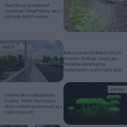
Naučte sa zavlažovať
rozumne: Desať tipov, ako v
záhrade šetriť vodou
ASB.sk
Rekonštrukcia Bierovských
mostov finišuje. Cestu pri
Trenčíne sprístupnia
motoristom o pol roka skôr
Záhrada
Svietia ako svätojánske
mušky: Tento fascinujúci
úkaz môžete pozorovať aj v
našich lesoch