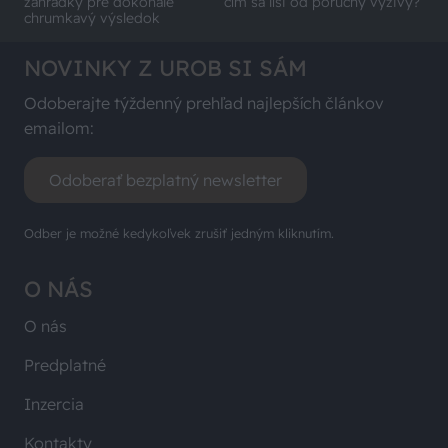
záhradky pre dokonale
čím sa líši od poruchy výživy?
chrumkavý výsledok
NOVINKY Z UROB SI SÁM
Odoberajte týždenný prehľad najlepších článkov
emailom:
Odoberať bezplatný newsletter
Odber je možné kedykoľvek zrušiť jedným kliknutím.
O NÁS
O nás
Predplatné
Inzercia
Kontakty