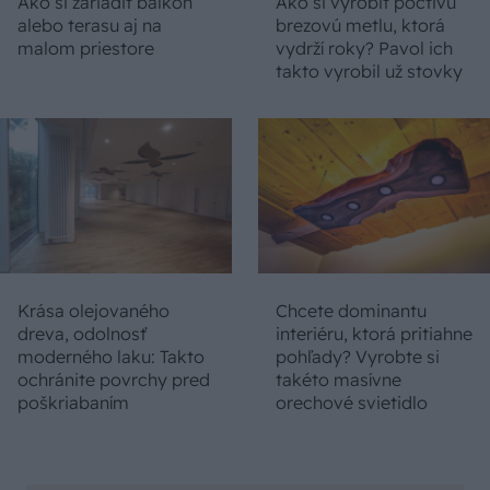
Ako si zariadiť balkón
Ako si vyrobiť poctivú
alebo terasu aj na
brezovú metlu, ktorá
malom priestore
vydrží roky? Pavol ich
takto vyrobil už stovky
Krása olejovaného
Chcete dominantu
dreva, odolnosť
interiéru, ktorá pritiahne
moderného laku: Takto
pohľady? Vyrobte si
ochránite povrchy pred
takéto masívne
poškriabaním
orechové svietidlo