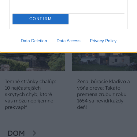
vojdete dnu, zabudnete,
Čičmanoch si postavil
že nie ste v Toskánsku
montovaný domček v
duchu tradícií
CONFIRM
Data Deletion
Data Access
Privacy Policy
Temné stránky chalúp:
Žena, búracie kladivo a
10 najčastejších
vôňa dreva: Takáto
skrytých chýb, ktoré
premena zrubu z roku
vás môžu nepríjemne
1654 sa nevidí každý
prekvapiť
deň!
DOM