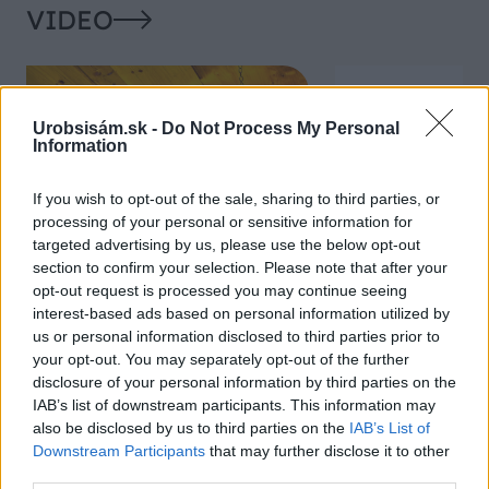
VIDEO
Urobsisám.sk -
Do Not Process My Personal
Information
If you wish to opt-out of the sale, sharing to third parties, or
processing of your personal or sensitive information for
targeted advertising by us, please use the below opt-out
section to confirm your selection. Please note that after your
Chcete dominantu interiéru,
Prečo klasická iz
opt-out request is processed you may continue seeing
ktorá pritiahne pohľady?
potrubia v mrazo
interest-based ads based on personal information utilized by
Vyrobte si takéto masívne
ako to vyriešiť r
us or personal information disclosed to third parties prior to
orechové svietidlo
your opt-out. You may separately opt-out of the further
disclosure of your personal information by third parties on the
IAB’s list of downstream participants. This information may
also be disclosed by us to third parties on the
IAB’s List of
ZÁHRADA
Downstream Participants
that may further disclose it to other
third parties.