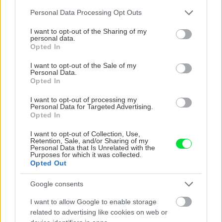
Please note that this website/app uses one or more Google
Personal Data Processing Opt Outs
services and may gather and store information including but
not limited to your visit or usage behaviour. You may click to
I want to opt-out of the Sharing of my
personal data.
grant or deny consent to Google and its third-party tags to
Opted In
use your data for below specified purposes in below Google
consent section.
I want to opt-out of the Sale of my
Personal Data.
Opted In
5 trvaliek s
Trvalky, ktoré znesú
panašovanými listami,
sucho a teplo? Tieto
I want to opt-out of processing my
Personal Data for Targeted Advertising.
ktoré dodajú vášmu
vysaďte na miesta, na
Opted In
záhonu celosezónny
ktoré slnko svieti celý
šmrnc
deň
I want to opt-out of Collection, Use,
Retention, Sale, and/or Sharing of my
Personal Data that Is Unrelated with the
Purposes for which it was collected.
Opted Out
Google consents
I want to allow Google to enable storage
related to advertising like cookies on web or