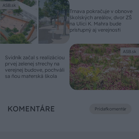
ASB.sk
Trnava pokračuje v obnove
školských areálov, dvor ZŠ
na Ulici K. Mahra bude
prístupný aj verejnosti
ASB.sk
Svidník začal s realizáciou
prvej zelenej strechy na
verejnej budove, pochváli
sa ňou materská škola
KOMENTÁRE
Pridať
komentár