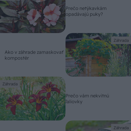
Prečo netýkavkám
opadávajú puky?
Záhrada
Ako v záhrade zamaskovať
kompostér
Záhrada
Prečo vám nekvitnú
ľaliovky
Záhrada