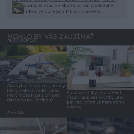
čo sa týka pevnosti. Autor si nedal veľa námahy s
Záhradné ležadlá v obchodoch sú predražené.
remeselným spracovaním, škoda. No lepšie než
Toto si vyrobíte pod 140 eur a je oveľa
ten odpad z DTD predávaný v Kauflande alebo
pohodlnejšie!
Lídli.
MOHLO BY VÁS ZAUJÍMAŤ
MÔJDOM.SK
Ako vybrať dlažbu na záhrady:
ktorý materiál vydrží záťaž,
4 domáce triky, ako otvoriť
ktorý môže kĺzať a pri čom
fľašu vína aj bez vývrtky. Stačí
rátať s častou údržbou?
pár vecí, ktoré už máte doma
(video)
ASB.SK