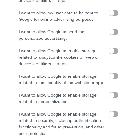
device identifiers in apps.
Nemusí to byť len
Môže aspirín zachrániť
I want to allow my user data to be sent to
levanduľa! 7 fialových
ochabnuté izbové
Google for online advertising purposes.
krások, ktoré rozžiaria
rastliny? Pravda vás
vašu záhradu
možno prekvapí
I want to allow Google to send me
personalized advertising.
I want to allow Google to enable storage
CHALUPA
related to analytics like cookies on web or
device identifiers in apps.
I want to allow Google to enable storage
related to functionality of the website or app.
I want to allow Google to enable storage
related to personalization.
I want to allow Google to enable storage
Na Morave prerobila
S motorovou pílou sa
related to security, including authentication
starú chalupu na
dokáže aj podpísať.
functionality and fraud prevention, and other
nepoznanie: Keď
Slovák sa nebál a v
user protection.