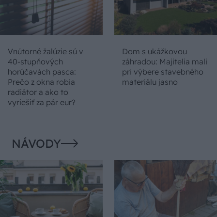
Vnútorné žalúzie sú v
Dom s ukážkovou
40-stupňových
záhradou: Majitelia mali
horúčavách pasca:
pri výbere stavebného
Prečo z okna robia
materiálu jasno
radiátor a ako to
vyriešiť za pár eur?
NÁVODY