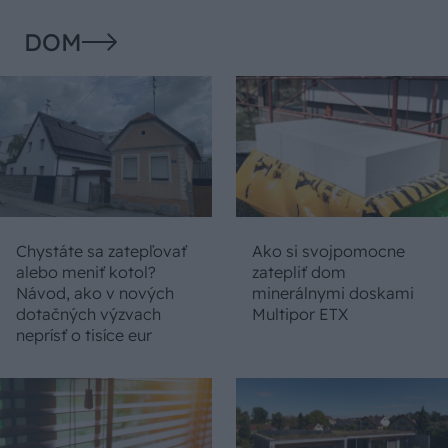
DOM
Chystáte sa zatepľovať
Ako si svojpomocne
alebo meniť kotol?
zatepliť dom
Návod, ako v nových
minerálnymi doskami
dotačných výzvach
Multipor ETX
neprísť o tisíce eur