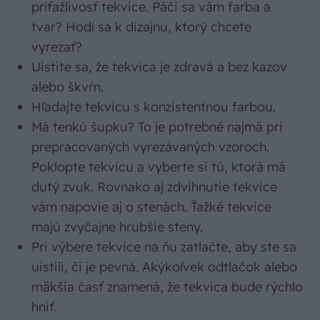
príťažlivosť tekvice. Páči sa vám farba a
tvar? Hodí sa k dizajnu, ktorý chcete
vyrezať?
Uistite sa, že tekvica je zdravá a bez kazov
alebo škvŕn.
Hľadajte tekvicu s konzistentnou farbou.
Má tenkú šupku? To je potrebné najmä pri
prepracovaných vyrezávaných vzoroch.
Poklopte tekvicu a vyberte si tú, ktorá má
dutý zvuk. Rovnako aj zdvihnutie tekvice
vám napovie aj o stenách. Ťažké tekvice
majú zvyčajne hrubšie steny.
Pri výbere tekvice na ňu zatlačte, aby ste sa
uistili, či je pevná. Akýkoľvek odtlačok alebo
mäkšia časť znamená, že tekvica bude rýchlo
hniť.