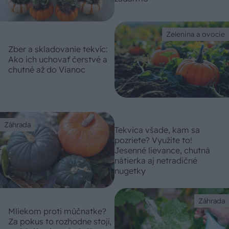
Zelenina a ovocie
Zber a skladovanie tekvíc:
Ako ich uchovať čerstvé a
chutné až do Vianoc
Záhrada
Tekvica všade, kam sa
pozriete? Využite to!
Jesenné lievance, chutná
nátierka aj netradičné
nugetky
Záhrada
Mliekom proti múčnatke?
Za pokus to rozhodne stojí,