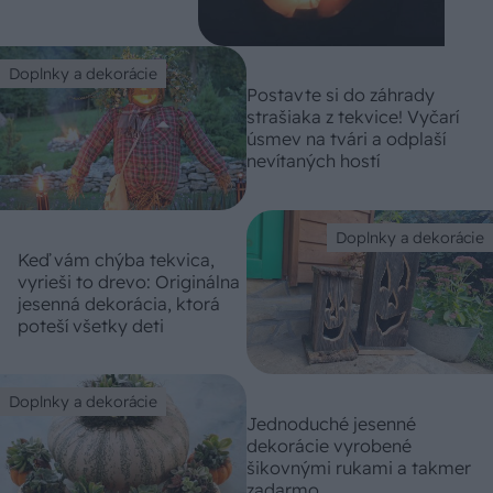
Doplnky a dekorácie
Postavte si do záhrady
strašiaka z tekvice! Vyčarí
úsmev na tvári a odplaší
nevítaných hostí
Doplnky a dekorácie
Keď vám chýba tekvica,
vyrieši to drevo: Originálna
jesenná dekorácia, ktorá
poteší všetky deti
Doplnky a dekorácie
Jednoduché jesenné
dekorácie vyrobené
šikovnými rukami a takmer
zadarmo