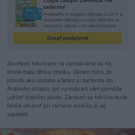
Čítajte časopis ZÁHRADA rok
zadarmo!
Predplaťte si magazín Záhrada za 20 € a
dostanete darčekovú kartu Möbelix na
ľubovolný nákup v rovnakej hodnote.
Získať predplatné
Skvelými tekvicami na vyrezávanie sú tie,
ktoré majú dlhšiu stonku. Okrem toho, že
pôsobí ako ozdoba a ľahko ju začleníte do
finálneho dizajnu, pri vyrezávaní vám pomôže
udržať stabilitu plodu. Zároveň sa tekvica bude
ľahšie otvárať pri výmene sviečky či jej
zapálení.