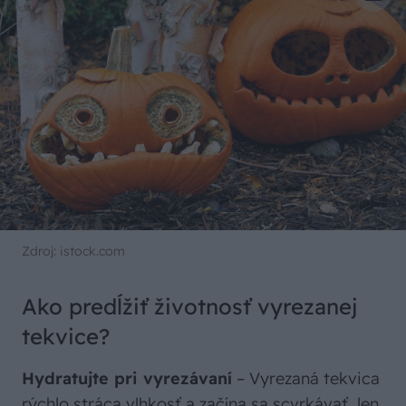
Zdroj: istock.com
Ako predĺžiť životnosť vyrezanej
tekvice?
Hydratujte pri vyrezávaní
– Vyrezaná tekvica
rýchlo stráca vlhkosť a začína sa scvrkávať, len