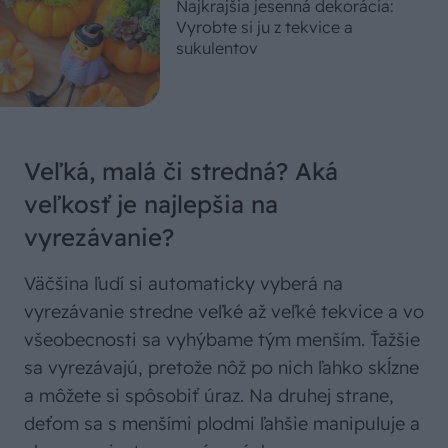
Najkrajšia jesenná dekorácia:
Vyrobte si ju z tekvice a
sukulentov
Veľká, malá či stredná? Aká
veľkosť je najlepšia na
vyrezávanie?
Väčšina ľudí si automaticky vyberá na
vyrezávanie stredne veľké až veľké tekvice a vo
všeobecnosti sa vyhýbame tým menším. Ťažšie
sa vyrezávajú, pretože nôž po nich ľahko skĺzne
a môžete si spôsobiť úraz. Na druhej strane,
deťom sa s menšími plodmi ľahšie manipuluje a