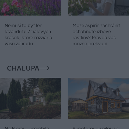
Nemusí to byť len
Môže aspirín zachrániť
levanduľa! 7 fialových
ochabnuté izbové
krások, ktoré rozžiaria
rastliny? Pravda vás
vašu záhradu
možno prekvapí
CHALUPA
Na Morave prerobila
S motorovou pílou sa