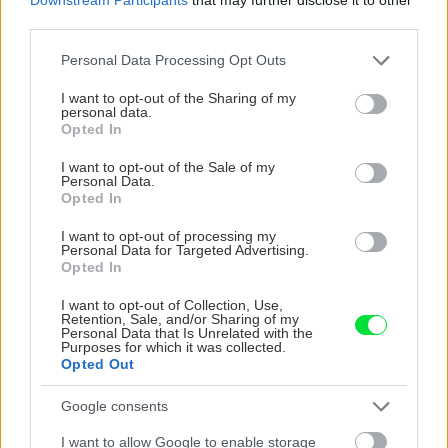
premení na nevábne mäkkú hmotu
third parties.
Please note that this website/app uses one or more Google
Personal Data Processing Opt Outs
services and may gather and store information including but
not limited to your visit or usage behaviour. You may click to
I want to opt-out of the Sharing of my
personal data.
grant or deny consent to Google and its third-party tags to
Opted In
use your data for below specified purposes in below Google
consent section.
I want to opt-out of the Sale of my
Personal Data.
Opted In
I want to opt-out of processing my
Personal Data for Targeted Advertising.
Opted In
I want to opt-out of Collection, Use,
5 trvaliek s panašovanými listami, ktoré dodajú
Retention, Sale, and/or Sharing of my
Personal Data that Is Unrelated with the
vášmu záhonu celosezónny šmrnc
Purposes for which it was collected.
Opted Out
Google consents
I want to allow Google to enable storage