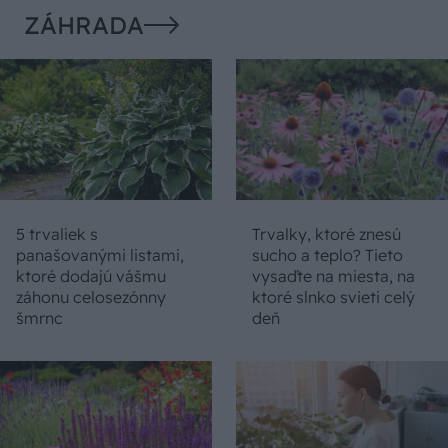
ZÁHRADA
5 trvaliek s
Trvalky, ktoré znesú
panašovanými listami,
sucho a teplo? Tieto
ktoré dodajú vášmu
vysaďte na miesta, na
záhonu celosezónny
ktoré slnko svieti celý
šmrnc
deň