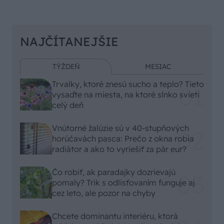
NAJČÍTANEJŠIE
TÝŽDEŇ
MESIAC
Trvalky, ktoré znesú sucho a teplo? Tieto
vysaďte na miesta, na ktoré slnko svieti
celý deň
Vnútorné žalúzie sú v 40-stupňových
horúčavách pasca: Prečo z okna robia
radiátor a ako to vyriešiť za pár eur?
Čo robiť, ak paradajky dozrievajú
pomaly? Trik s odlisťovaním funguje aj
cez leto, ale pozor na chyby
Chcete dominantu interiéru, ktorá