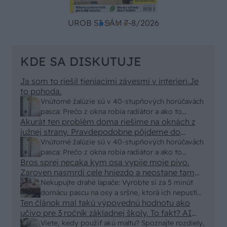
UROB SI SÁM 7-8/2026
KDE SA DISKUTUJE
Ja som to riešil tieniacimi závesmi v interieri.Je
to pohoda.
Vnútorné žalúzie sú v 40-stupňových horúčavách
pasca: Prečo z okna robia radiátor a ako to
Akurát ten problém doma riešime na oknách z
vyriešiť za pár eur?
južnej strany. Pravdepodobne pôjdeme do
vonkajšieho tienenia na spôsob markízy
Vnútorné žalúzie sú v 40-stupňových horúčavách
250x150cm. Čínsky predajcovia idú okolo 100
pasca: Prečo z okna robia radiátor a ako to
eur kus.
Bros sprej necaka kym osa vypije moje pivo.
vyriešiť za pár eur?
Zaroven nasmrdi cele hniezdo a neostane tam
nic zive. Vasa pasca naucinke moc efektivne.
Nekupujte drahé lapače: Vyrobte si za 5 minút
Skor pritiahne slimaky
domácu pascu na osy a sršne, ktorá ich nepustí
Ten článok mal takú výpovednú hodnotu ako
von
učivo pre 3 ročník základnej školy. To fakt? AI
alebo nejaka kniha z VŠ? Dnešné rychlotvrdnuce
Viete, kedy použiť akú maltu? Spoznajte rozdiely,