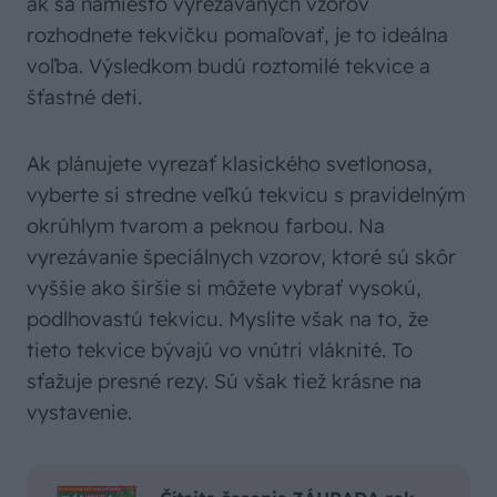
ak sa namiesto vyrezávaných vzorov
rozhodnete tekvičku pomaľovať, je to ideálna
voľba. Výsledkom budú roztomilé tekvice a
šťastné deti.
Ak plánujete vyrezať klasického svetlonosa,
vyberte si stredne veľkú tekvicu s pravidelným
okrúhlym tvarom a peknou farbou. Na
vyrezávanie špeciálnych vzorov, ktoré sú skôr
vyššie ako širšie si môžete vybrať vysokú,
podlhovastú tekvicu. Myslite však na to, že
tieto tekvice bývajú vo vnútri vláknité. To
sťažuje presné rezy. Sú však tiež krásne na
vystavenie.