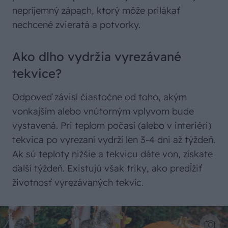
nepríjemný zápach, ktorý môže prilákať
nechcené zvieratá a potvorky.
Ako dlho vydržia vyrezávané
tekvice?
Odpoveď závisí čiastočne od toho, akým
vonkajším alebo vnútorným vplyvom bude
vystavená. Pri teplom počasí (alebo v interiéri)
tekvica po vyrezaní vydrží len 3-4 dni až týždeň.
Ak sú teploty nižšie a tekvicu dáte von, získate
ďalší týždeň. Existujú však triky, ako predĺžiť
životnosť vyrezávaných tekvíc.