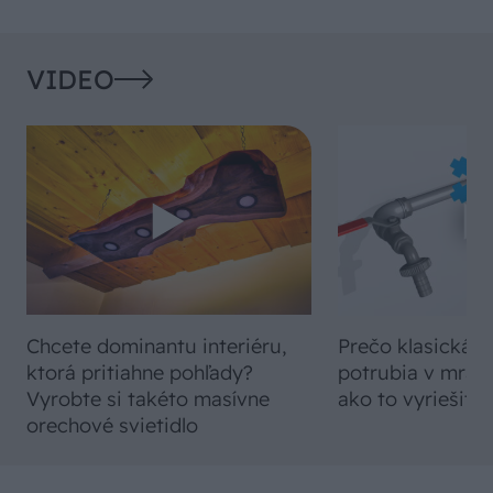
VIDEO
Chcete dominantu interiéru,
Prečo klasická iz
ktorá pritiahne pohľady?
potrubia v mrazo
Vyrobte si takéto masívne
ako to vyriešiť r
orechové svietidlo