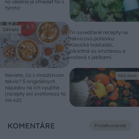
no ideálne je striedať ho s
týmto!
Záhrada
Tri osvedčené recepty na
tekvicovú polievku:
Klasická hokkaido,
pikantná so smotanou a
voňavá s jablkami
Neviete, čo s množstvom
Môj dom
tekvíc? 5 originálnych
nápadov na ich využitie
(recepty ani svetlonosy to
nie sú!)
KOMENTÁRE
Pridať
komentár