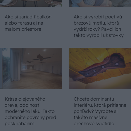
Ako si zariadiť balkón
Ako si vyrobiť poctivú
alebo terasu aj na
brezovú metlu, ktorá
malom priestore
vydrží roky? Pavol ich
takto vyrobil už stovky
Krása olejovaného
Chcete dominantu
dreva, odolnosť
interiéru, ktorá pritiahne
moderného laku: Takto
pohľady? Vyrobte si
ochránite povrchy pred
takéto masívne
poškriabaním
orechové svietidlo