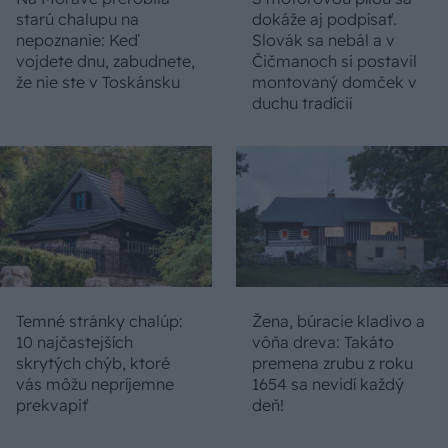
starú chalupu na
dokáže aj podpísať.
nepoznanie: Keď
Slovák sa nebál a v
vojdete dnu, zabudnete,
Čičmanoch si postavil
že nie ste v Toskánsku
montovaný domček v
duchu tradícií
Temné stránky chalúp:
Žena, búracie kladivo a
10 najčastejších
vôňa dreva: Takáto
skrytých chýb, ktoré
premena zrubu z roku
vás môžu nepríjemne
1654 sa nevidí každý
prekvapiť
deň!