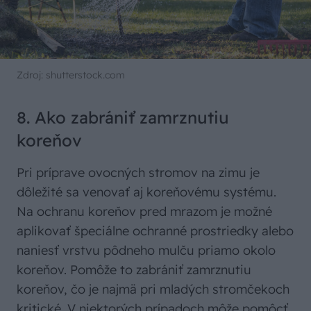
Zdroj: shutterstock.com
8. Ako zabrániť zamrznutiu
koreňov
Pri príprave ovocných stromov na zimu je
dôležité sa venovať aj koreňovému systému.
Na ochranu koreňov pred mrazom je možné
aplikovať špeciálne ochranné prostriedky alebo
naniesť vrstvu pôdneho mulču priamo okolo
koreňov. Pomôže to zabrániť zamrznutiu
koreňov, čo je najmä pri mladých stromčekoch
kritické. V niektorých prípadoch môže pomôcť