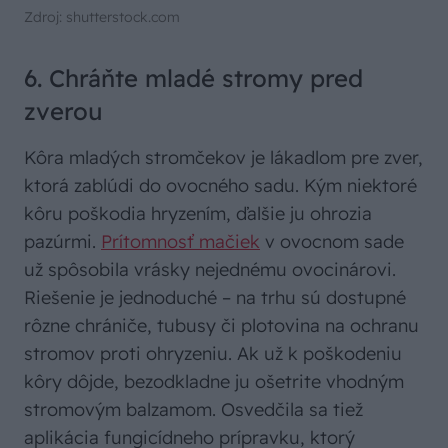
Zdroj: shutterstock.com
6. Chráňte mladé stromy pred
zverou
Kôra mladých stromčekov je lákadlom pre zver,
ktorá zablúdi do ovocného sadu. Kým niektoré
kôru poškodia hryzením, ďalšie ju ohrozia
pazúrmi.
Prítomnosť mačiek
v ovocnom sade
už spôsobila vrásky nejednému ovocinárovi.
Riešenie je jednoduché – na trhu sú dostupné
rôzne chrániče, tubusy či plotovina na ochranu
stromov proti ohryzeniu. Ak už k poškodeniu
kôry dôjde, bezodkladne ju ošetrite vhodným
stromovým balzamom. Osvedčila sa tiež
aplikácia fungicídneho prípravku, ktorý