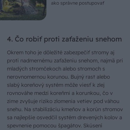
ako správne postupovať
4. Čo robiť proti zaťaženiu snehom
Okrem toho je dôležité zabezpečiť stromy aj
proti nadmernému zaťaženiu snehom, najmä pri
mladých stromčekoch alebo stromoch s
nerovnomernou korunou. Bujný rast alebo
slabý koreňový systém môže viesť k zlej
rovnováhe medzi koreňmi a korunkou, čo v
zime zvyšuje riziko zlomenia vetiev pod váhou
snehu. Na stabilizáciu kmeňov a korún stromov
sa najlepšie osvedčil systém drevených kolov a
spevnenie pomocou špagátov. Skúsení