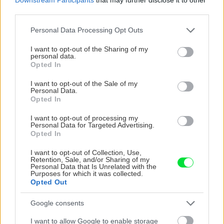
third parties.
Please note that this website/app uses one or more Google
Personal Data Processing Opt Outs
services and may gather and store information including but
not limited to your visit or usage behaviour. You may click to
I want to opt-out of the Sharing of my
personal data.
grant or deny consent to Google and its third-party tags to
Opted In
use your data for below specified purposes in below Google
consent section.
I want to opt-out of the Sale of my
Personal Data.
Opted In
I want to opt-out of processing my
Personal Data for Targeted Advertising.
Opted In
I want to opt-out of Collection, Use,
Retention, Sale, and/or Sharing of my
Personal Data that Is Unrelated with the
Purposes for which it was collected.
Opted Out
Google consents
I want to allow Google to enable storage