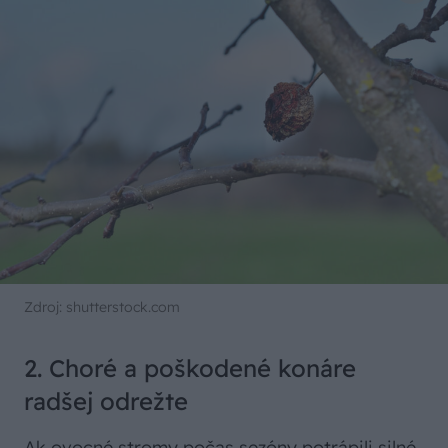
Zdroj: shutterstock.com
2. Choré a poškodené konáre
radšej odrežte
Ak ovocné stromy počas sezóny potrápili silné