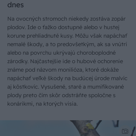
dnes
Na ovocných stromoch niekedy zostáva zopár
plodov. Ide o ťažko dostupné alebo v hustej
korune prehliadnuté kusy. Môžu však napáchať
nemalé škody, a to predovšetkým, ak sa vnútri
alebo na povrchu ukrývajú choroboplodné
zárodky. Najčastejšie ide o hubové ochorenie
známe pod názvom monilióza, ktoré dokáže
napáchať veľké škody na budúcej úrode malvíc
aj kôstkovíc. Vysušené, staré a mumifikované
plody preto čím skôr odstráňte spoločne s
konárikmi, na ktorých visia.