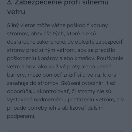
3. Zabezpečenie proti silnému
vetru
Silný vietor môže vážne poškodiť koruny
stromov, obzvlášť tých, ktoré nie sú
dostatočne zakorenené. Je dôležité zabezpečiť
stromy pred silným vetrom, aby sa predišlo
poškodeniu konárov alebo kmeňov. Používanie
vetrolamov, ako sú živé ploty alebo umelé
bariéry, môže pomôcť znížiť silu vetra, ktorá
zasahuje do stromov. Skúsení ovocinári tiež
odporúčajú skontrolovať, či stromy nie sú
vystavené nadmernému preťaženiu vetrom, a v
prípade potreby ich stabilizovať ďalšími
podperami.