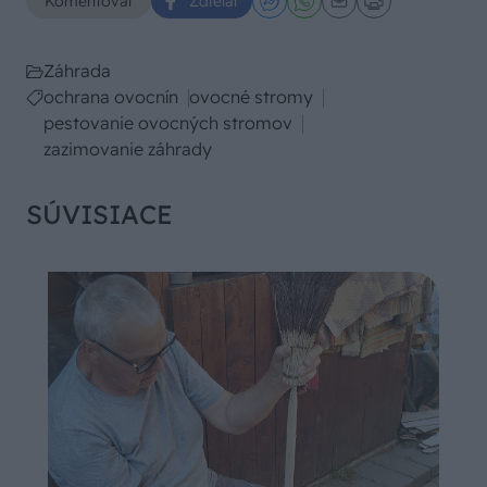
Komentovať
Zdieľať
Záhrada
ochrana ovocnín
ovocné stromy
pestovanie ovocných stromov
zazimovanie záhrady
SÚVISIACE