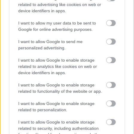
related to advertising like cookies on web or
device identifiers in apps.
I want to allow my user data to be sent to
Google for online advertising purposes.
I want to allow Google to send me
personalized advertising.
Zdroj: shutterstock.com
I want to allow Google to enable storage
related to analytics like cookies on web or
10. Prečo obaliť stromy jutou
device identifiers in apps.
I want to allow Google to enable storage
Ďalším často využívaným riešením je obalenie
related to functionality of the website or app.
kmeňov stromov niekoľkými vrstvami jutoviny.
Ide o 100-percentný prírodný materiál, ktorý je
I want to allow Google to enable storage
related to personalization.
dostatočne priedušný, chráni pred mrazom a
ohryzením od zvierat. Juta sa okolo kmeňov a
I want to allow Google to enable storage
related to security, including authentication
kríkov jednoducho pripevňuje a má neutrálnu