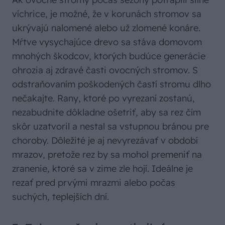
víchrice, je možné, že v korunách stromov sa
ukrývajú nalomené alebo už zlomené konáre.
Mŕtve vysychajúce drevo sa stáva domovom
mnohých škodcov, ktorých budúce generácie
ohrozia aj zdravé časti ovocných stromov. S
odstraňovaním poškodených častí stromu dlho
nečakajte. Rany, ktoré po vyrezaní zostanú,
nezabudnite dôkladne ošetriť, aby sa rez čím
skôr uzatvoril a nestal sa vstupnou bránou pre
choroby. Dôležité je aj nevyrezávať v období
mrazov, pretože rez by sa mohol premeniť na
zranenie, ktoré sa v zime zle hojí. Ideálne je
rezať pred prvými mrazmi alebo počas
suchých, teplejších dní.