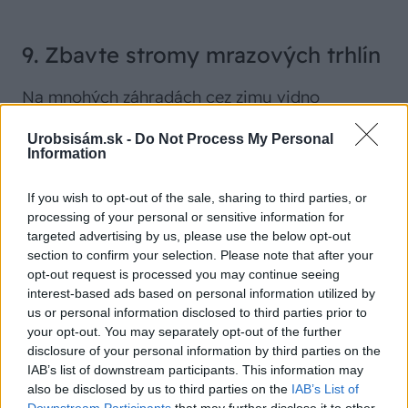
9. Zbavte stromy mrazových trhlín
Na mnohých záhradách cez zimu vidno
zabielené kmene mladých ovocných stromov.
Urobsisám.sk -
Do Not Process My Personal
Potieranie kmeňov a konárov do priemeru 10
Information
cm vápenným mliekom má ochranný účinok.
Biela farba pomáha odrážať slnečné lúče od
If you wish to opt-out of the sale, sharing to third parties, or
processing of your personal or sensitive information for
kmeňov. Kmene sa počas slnečného dňa
targeted advertising by us, please use the below opt-out
neprehrievajú a v noci potom nie sú vystavené
section to confirm your selection. Please note that after your
prudkému poklesu teploty a vzniku mrazových
opt-out request is processed you may continue seeing
interest-based ads based on personal information utilized by
trhlín. Okrem toho má bielenie aj dezinfekčné
us or personal information disclosed to third parties prior to
schopnosti. Poskytuje vyššiu ochranu pred
your opt-out. You may separately opt-out of the further
škodcami a chorobami a tiež obmedzuje rast
disclosure of your personal information by third parties on the
IAB’s list of downstream participants. This information may
machov a lišajníkov.
also be disclosed by us to third parties on the
IAB’s List of
Downstream Participants
that may further disclose it to other