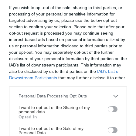
dome so záhradou sa vždy zíde. Môže sa použiť
If you wish to opt-out of the sale, sharing to third parties, or
aj lacné plastové ponorné kalové čerpadlo
processing of your personal or sensitive information for
s plavákom. Potrebný je plastový sud
targeted advertising by us, please use the below opt-out
section to confirm your selection. Please note that after your
s obsahom 100 až 150 l a nádoba na zlievanie,
opt-out request is processed you may continue seeing
napr. veľké vedro.
interest-based ads based on personal information utilized by
us or personal information disclosed to third parties prior to
your opt-out. You may separately opt-out of the further
Vysokotlakový čistič (tzv. vapka) alebo hadica
disclosure of your personal information by third parties on the
s tlakovou vodou je spravidla v každej garáži.
IAB’s list of downstream participants. This information may
also be disclosed by us to third parties on the
IAB’s List of
Downstream Participants
that may further disclose it to other
Z dôvodu vysokých cien za originálne
third parties.
laboratórne pomôcky obvykle výrobcovia
Please note that this website/app uses one or more Google
Personal Data Processing Opt Outs
čistiarní odpadových vôd štandardne
services and may gather and store information including but
not limited to your visit or usage behaviour. You may click to
I want to opt-out of the Sharing of my
nedodávajú príslušenstvo na kontrolu
personal data.
grant or deny consent to Google and its third-party tags to
a starostlivosť. Všetko potrebné je však možné
Opted In
use your data for below specified purposes in below Google
za pár eur nakúpiť v blízkych domácich
consent section.
I want to opt-out of the Sale of my
Personal Data.
potrebách, prípadne možno využiť, čo dom dá.