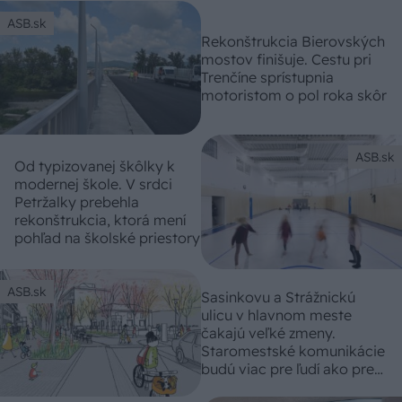
ASB.sk
Rekonštrukcia Bierovských
mostov finišuje. Cestu pri
Trenčíne sprístupnia
motoristom o pol roka skôr
ASB.sk
Od typizovanej škôlky k
modernej škole. V srdci
Petržalky prebehla
rekonštrukcia, ktorá mení
pohľad na školské priestory
ASB.sk
Sasinkovu a Strážnickú
ulicu v hlavnom meste
čakajú veľké zmeny.
Staromestské komunikácie
budú viac pre ľudí ako pre
autá