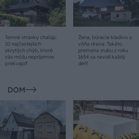
Temné stránky chalúp:
Žena, búracie kladivo a
10 najčastejších
vôňa dreva: Takáto
skrytých chýb, ktoré
premena zrubu z roku
vás môžu nepríjemne
1654 sa nevidí každý
prekvapiť
deň!
DOM