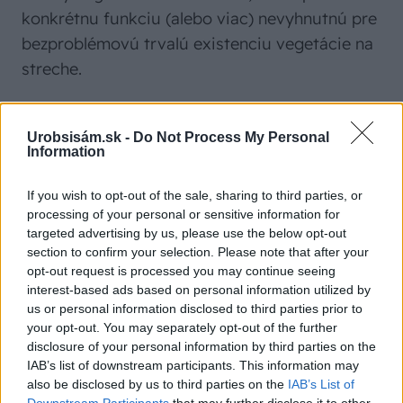
konkrétnu funkciu (alebo viac) nevyhnutnú pre
bezproblémovú trvalú existenciu vegetácie na
streche.
Vegetácia
je súborom rastlín, ktoré tvoria
Urobsisám.sk -
Do Not Process My Personal
pokrývku zelenej strechy.
Information
If you wish to opt-out of the sale, sharing to third parties, or
Vegetačná vrstva
je základným prostredím pre
processing of your personal or sensitive information for
korenenie a rast rastlín a svojím fyzikálnym,
targeted advertising by us, please use the below opt-out
chemickým a biologickým zložením a
section to confirm your selection. Please note that after your
opt-out request is processed you may continue seeing
vlastnosťami je na to prispôsobená.
interest-based ads based on personal information utilized by
us or personal information disclosed to third parties prior to
your opt-out. You may separately opt-out of the further
Filtračná vrstva
zabraňuje vyplavovaniu
disclosure of your personal information by third parties on the
drobných častíc z vegetačnej vrstvy do vrstvy
IAB’s list of downstream participants. This information may
drenážnej a trvalo chráni drenážnu vrstvu pred
also be disclosed by us to third parties on the
IAB’s List of
Downstream Participants
that may further disclose it to other