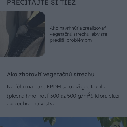
PREČÍTAJTE SI TIEŽ
Ako navrhnúť a zrealizovať
vegetačnú strechu, aby ste
predišli problémom
Ako zhotoviť vegetačnú strechu
Na fóliu na báze EPDM sa uloží geotextília
2
(plošná hmotnosť 300 až 500 g/m
), ktorá slúži
ako ochranná vrstva.