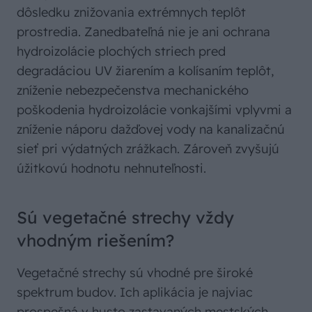
dôsledku znižovania extrémnych teplôt
prostredia. Zanedbateľná nie je ani ochrana
hydroizolácie plochých striech pred
degradáciou UV žiarením a kolísaním teplôt,
zníženie nebezpečenstva mechanického
poškodenia hydroizolácie vonkajšími vplyvmi a
zníženie náporu dažďovej vody na kanalizačnú
sieť pri výdatných zrážkach. Zároveň zvyšujú
úžitkovú hodnotu nehnuteľnosti.
Sú vegetačné strechy vždy
vhodným riešením?
Vegetačné strechy sú vhodné pre široké
spektrum budov. Ich aplikácia je najviac
prospešná v husto zastavaných mestských