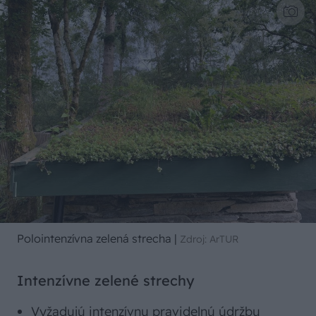
Polointenzívna zelená strecha
|
Zdroj: ArTUR
Intenzívne zelené strechy
Vyžadujú intenzívnu pravidelnú údržbu