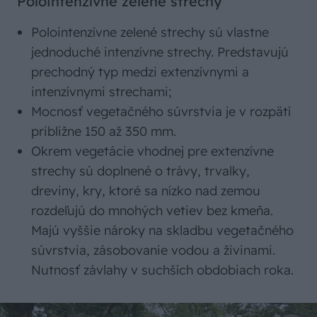
Polointenzívne zelené strechy
Polointenzívne zelené strechy sú vlastne
jednoduché intenzívne strechy. Predstavujú
prechodný typ medzi extenzívnymi a
intenzívnymi strechami;
Mocnosť vegetačného súvrstvia je v rozpätí
približne 150 až 350 mm.
Okrem vegetácie vhodnej pre extenzívne
strechy sú doplnené o trávy, trvalky,
dreviny, kry, ktoré sa nízko nad zemou
rozdeľujú do mnohých vetiev bez kmeňa.
Majú vyššie nároky na skladbu vegetačného
súvrstvia, zásobovanie vodou a živinami.
Nutnosť závlahy v suchších obdobiach roka.