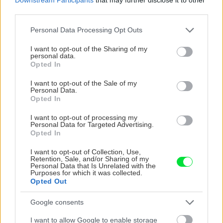
zanesením.
third parties.
Please note that this website/app uses one or more Google
Personal Data Processing Opt Outs
Hydroakumulačná vrstva
akumuluje zrážkovú
services and may gather and store information including but
alebo závlahovú vodu pre potreby rastlín
not limited to your visit or usage behaviour. You may click to
I want to opt-out of the Sharing of my
personal data.
(nemusí byť súčasťou vegetačného súvrstvia).
grant or deny consent to Google and its third-party tags to
Opted In
use your data for below specified purposes in below Google
consent section.
I want to opt-out of the Sale of my
Drenážna vrstva
umožňuje dostatočne rýchly
Personal Data.
Opted In
a efektívny odtok prebytočnej vody k
odvodňovacím zariadeniam.
I want to opt-out of processing my
Personal Data for Targeted Advertising.
Opted In
Ochranná vrstva
trvale chráni hydroizoláciu
I want to opt-out of Collection, Use,
Retention, Sale, and/or Sharing of my
strechy pred mechanickým poškodením.
Personal Data that Is Unrelated with the
Purposes for which it was collected.
Opted Out
Separačná vrstva
navzájom od seba oddeľuje
Google consents
susedné materiály alebo prvky, ktoré by sa
mohli vzájomne negatívne ovplyvňovať (nemusí
I want to allow Google to enable storage