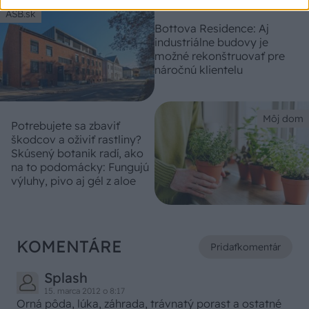
ASB.sk
Bottova Residence: Aj
industriálne budovy je
možné rekonštruovať pre
náročnú klientelu
Môj dom
Potrebujete sa zbaviť
škodcov a oživiť rastliny?
Skúsený botanik radí, ako
na to podomácky: Fungujú
výluhy, pivo aj gél z aloe
KOMENTÁRE
Pridať
komentár
Splash
15. marca 2012 o 8:17
Orná pôda, lúka, záhrada, trávnatý porast a ostatné