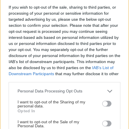
If you wish to opt-out of the sale, sharing to third parties, or
processing of your personal or sensitive information for
Chystáte sa zavárať kápiu? Táto chyba ju
targeted advertising by us, please use the below opt-out
premení na nevábne mäkkú hmotu
section to confirm your selection. Please note that after your
opt-out request is processed you may continue seeing
interest-based ads based on personal information utilized by
us or personal information disclosed to third parties prior to
Stavebný materiál
your opt-out. You may separately opt-out of the further
disclosure of your personal information by third parties on the
Kde vziať peniaze na dom
IAB’s list of downstream participants. This information may
also be disclosed by us to third parties on the
IAB’s List of
Downstream Participants
that may further disclose it to other
third parties.
Please note that this website/app uses one or more Google
Stavebný materiál
Personal Data Processing Opt Outs
services and may gather and store information including but
Rodinný dom svojpomocne
not limited to your visit or usage behaviour. You may click to
I want to opt-out of the Sharing of my
personal data.
(1.časť): Kým začnete
grant or deny consent to Google and its third-party tags to
Opted In
use your data for below specified purposes in below Google
consent section.
I want to opt-out of the Sale of my
Personal Data.