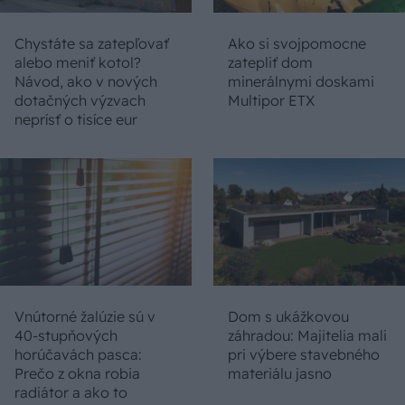
Chystáte sa zatepľovať
Ako si svojpomocne
alebo meniť kotol?
zatepliť dom
Návod, ako v nových
minerálnymi doskami
dotačných výzvach
Multipor ETX
neprísť o tisíce eur
Vnútorné žalúzie sú v
Dom s ukážkovou
40-stupňových
záhradou: Majitelia mali
horúčavách pasca:
pri výbere stavebného
Prečo z okna robia
materiálu jasno
radiátor a ako to