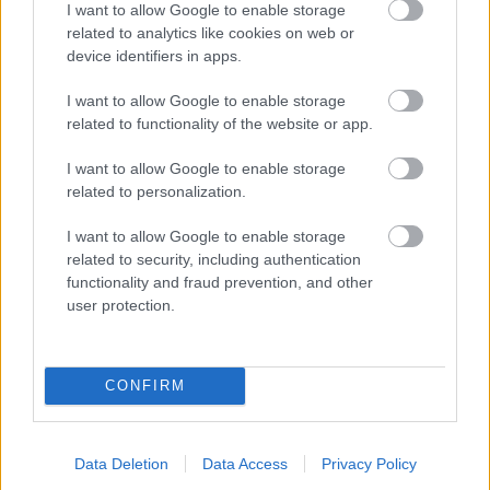
I want to allow Google to enable storage
Zateplenie
related to analytics like cookies on web or
device identifiers in apps.
Veľká zmena
I want to allow Google to enable storage
related to functionality of the website or app.
I want to allow Google to enable storage
related to personalization.
ASB.sk
I want to allow Google to enable storage
Z čoho financujú nájomné
related to security, including authentication
bývanie v zahraničí?
functionality and fraud prevention, and other
user protection.
ASB.sk
Ladislava Cengelová:
CONFIRM
Stavbu, ktorú nebude
možné zlegalizovať, je
nutné odstrániť
Data Deletion
Data Access
Privacy Policy