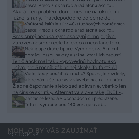
pasca: Prečo z okna robia radiátor a ako to
Akurát ten problém doma riešime na oknách z
vyriešiť za pár eur?
južnej strany. Pravdepodobne pôjdeme do
vonkajšieho tienenia na spôsob markízy
Vnútorné žalúzie sú v 40-stupňových horúčavách
250x150cm. Čínsky predajcovia idú okolo 100
pasca: Prečo z okna robia radiátor a ako to
eur kus.
Bros sprej necaka kym osa vypije moje pivo.
vyriešiť za pár eur?
Zaroven nasmrdi cele hniezdo a neostane tam
nic zive. Vasa pasca naucinke moc efektivne.
Nekupujte drahé lapače: Vyrobte si za 5 minút
Skor pritiahne slimaky
domácu pascu na osy a sršne, ktorá ich nepustí
Ten článok mal takú výpovednú hodnotu ako
von
učivo pre 3 ročník základnej školy. To fakt? AI
alebo nejaka kniha z VŠ? Dnešné rychlotvrdnuce
Viete, kedy použiť akú maltu? Spoznajte rozdiely,
malty - pevnosť 40 Mpa a doba schnutia tak 15
ktoré vám ušetria čas v stavebninách aj pri práci
minut , k tomu vodotesné s kryštálikou. A rozdiel
Žiadne čapovanie alebo zadlabávanie, všetko len
na čínske skrutky. Alternatíva slovenskej IKEI -
- schnutie a zretie. Nič?
čo sa týka pevnosti. Autor si nedal veľa námahy s
Záhradné ležadlá v obchodoch sú predražené.
remeselným spracovaním, škoda. No lepšie než
Toto si vyrobíte pod 140 eur a je oveľa
ten odpad z DTD predávaný v Kauflande alebo
pohodlnejšie!
Lídli.
MOHLO BY VÁS ZAUJÍMAŤ
MÔJDOM.SK