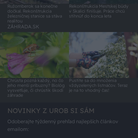
Ružomberok sa konečne
Rekonštrukcia Mestskej búdy
dočkal. Rekonštrukcia
v Skalici finišuje. Práce chcú
železničnej stanice sa stáva
stihnúť do konca leta
realitou
ZÁHRADA.SK
Chrústa pozná každý, no čo
Pustite sa do množenia
jeho menší príbuzný? Biológ
vždyzelených listnáčov. Teraz
vysvetľuje, či chrústik škodí
je na to vhodný čas!
záhrade
NOVINKY Z UROB SI SÁM
Odoberajte týždenný prehľad najlepších článkov
emailom: