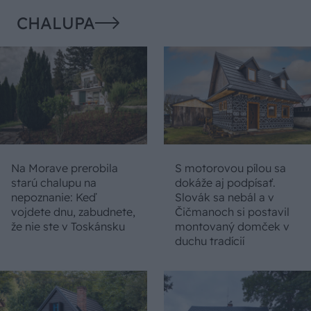
CHALUPA
Na Morave prerobila
S motorovou pílou sa
starú chalupu na
dokáže aj podpísať.
nepoznanie: Keď
Slovák sa nebál a v
vojdete dnu, zabudnete,
Čičmanoch si postavil
že nie ste v Toskánsku
montovaný domček v
duchu tradícií