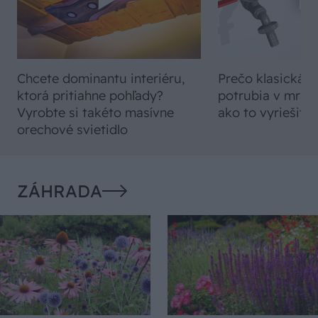
Chcete dominantu interiéru,
Prečo klasická iz
ktorá pritiahne pohľady?
potrubia v mrazo
Vyrobte si takéto masívne
ako to vyriešiť r
orechové svietidlo
ZÁHRADA