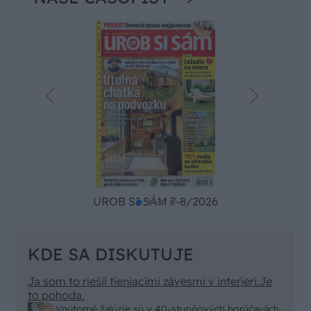
UROB SI SÁM 7-8/2026
KDE SA DISKUTUJE
Ja som to riešil tieniacimi závesmi v interieri.Je
to pohoda.
Vnútorné žalúzie sú v 40-stupňových horúčavách