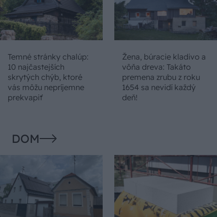
Temné stránky chalúp:
Žena, búracie kladivo a
10 najčastejších
vôňa dreva: Takáto
skrytých chýb, ktoré
premena zrubu z roku
vás môžu nepríjemne
1654 sa nevidí každý
prekvapiť
deň!
DOM