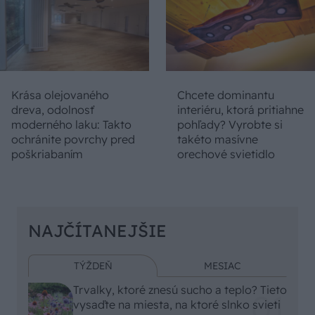
Krása olejovaného
Chcete dominantu
dreva, odolnosť
interiéru, ktorá pritiahne
moderného laku: Takto
pohľady? Vyrobte si
ochránite povrchy pred
takéto masívne
poškriabaním
orechové svietidlo
NAJČÍTANEJŠIE
TÝŽDEŇ
MESIAC
Trvalky, ktoré znesú sucho a teplo? Tieto
vysaďte na miesta, na ktoré slnko svieti