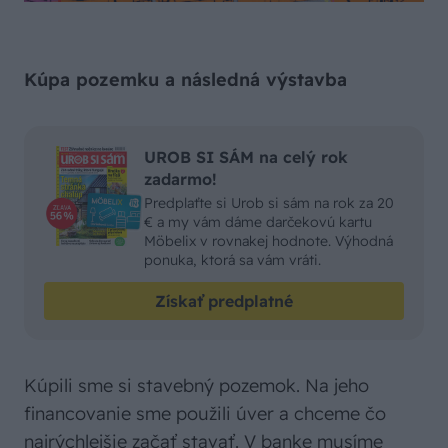
Kúpa pozemku a následná výstavba
UROB SI SÁM na celý rok
zadarmo!
Predplaťte si Urob si sám na rok za 20
€ a my vám dáme darčekovú kartu
Möbelix v rovnakej hodnote. Výhodná
ponuka, ktorá sa vám vráti.
Získať predplatné
Kúpili sme si stavebný pozemok. Na jeho
financovanie sme použili úver a chceme čo
najrýchlejšie začať stavať. V banke musíme