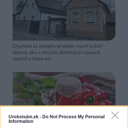
Chystáte sa zatepľovať alebo meniť kotol?
Návod, ako v nových dotačných výzvach
neprísť o tisíce eur
Urobsisám.sk -
Do Not Process My Personal
Information