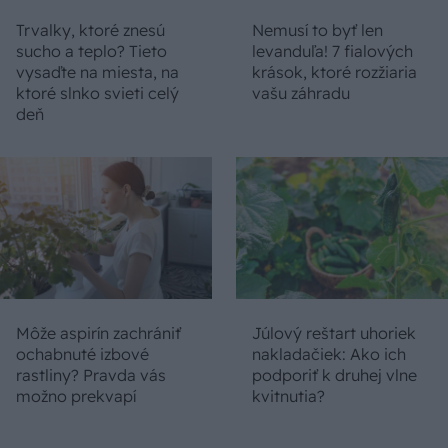
Trvalky, ktoré znesú
Nemusí to byť len
sucho a teplo? Tieto
levanduľa! 7 fialových
vysaďte na miesta, na
krások, ktoré rozžiaria
ktoré slnko svieti celý
vašu záhradu
deň
Môže aspirín zachrániť
Júlový reštart uhoriek
ochabnuté izbové
nakladačiek: Ako ich
rastliny? Pravda vás
podporiť k druhej vlne
možno prekvapí
kvitnutia?