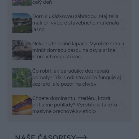
celý deň
Dom s ukážkovou záhradou: Majitelia
mali pri výbere stavebného materiálu
jasno
Nekupujte drahé lapače: Vyrobte si za 5
minút domácu pascu na osy a sršne,
ktorá ich nepustí von
Čo robiť, ak paradajky dozrievajú
pomaly? Trik s odlisťovaním funguje aj
cez leto, ale pozor na chyby
Chcete dominantu interiéru, ktorá
pritiahne pohľady? Vyrobte si takéto
masívne orechové svietidlo
NAŠE ČASOPISY