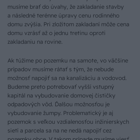
musíme brať do úvahy, že zakladanie stavby
a následné terénne úpravy cenu rodinného
domu zvýšia. Pri zložitom zakladaní môže cena
domu vzrásť až o jednu tretinu oproti
zakladaniu na rovine.
Ak túžime po pozemku na samote, vo väčšine
prípadov musíme rátať s tým, že nebude
možnosť napojiť sa na kanalizáciu a vodovod.
Budeme preto potrebovať vyšší vstupný
kapitál na vybudovanie domovej čističky
odpadových vôd. Ďalšou možnosťou je
vybudovanie žumpy. Problematický je aj
pozemok s veľkou vzdialenosťou inžinierskych
sietí a parcela sa na ne nedá napojiť cez
pozemky obce. V takom prípade musíme viesť