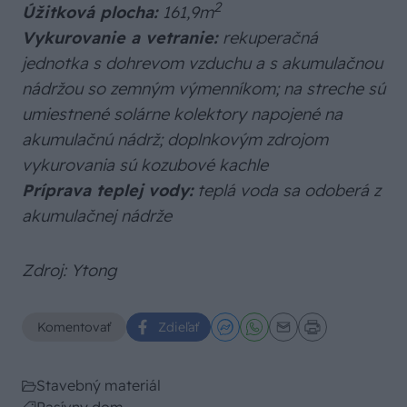
2
Úžitková plocha:
161,9m
Vykurovanie a vetranie:
rekuperačná
jednotka s dohrevom vzduchu a s akumulačnou
nádržou so zemným výmenníkom; na streche sú
umiestnené solárne kolektory napojené na
akumulačnú nádrž; doplnkovým zdrojom
vykurovania sú kozubové kachle
Príprava teplej vody:
teplá voda sa odoberá z
akumulačnej nádrže
Zdroj: Ytong
Komentovať
Zdieľať
Stavebný materiál
Pasívny dom