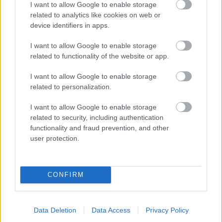
I want to allow Google to enable storage
Stavebný materiál
related to analytics like cookies on web or
device identifiers in apps.
Dom pre rodinu stojí, teraz
sú na rade papagáje
I want to allow Google to enable storage
related to functionality of the website or app.
I want to allow Google to enable storage
related to personalization.
ASB.sk
I want to allow Google to enable storage
Zničenú secesnú vilu v
related to security, including authentication
Prahe nahradili tri moderné
functionality and fraud prevention, and other
domy vznášajúce sa nad
user protection.
terénom
ASB.sk
CONFIRM
Bjørn Kierulf: Potrebujeme
stavať zodpovedným
spôsobom
Data Deletion
Data Access
Privacy Policy