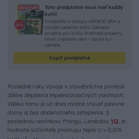
Toto predplatné musí mať každý
kutil!
Predplaťte si časopis UROB SI SÁM a
získajte zadarmo knihu Záhradní
projekty pro kutily. Praktické projekty,
ktoré zvládnete sami – doma aj v
záhrade.
Kúpiť predplatné
Posledné roky vývoja v stavebníctve priniesli
ďalšie zlepšenia tepelnoizolačných vlastností.
Vďaka tomu je už dnes možné stavať pasívne
domy aj bez dodatočného zateplenia. S
poslednou novinkou Ytongu, Lambdou
YQ
, je
hodnota súčiniteľa prestupu tepla U = 0,076
2