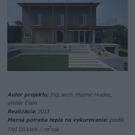
Autor projektu:
Ing. arch. Mojmír Hudec,
ateliér Elam
Realizácia:
2013
Merná potreba tepla na vykurovanie:
podľa
2
TNI 20 kWh / m
rok