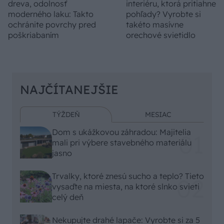
dreva, odolnosť
interiéru, ktorá pritiahne
moderného laku: Takto
pohľady? Vyrobte si
ochránite povrchy pred
takéto masívne
poškriabaním
orechové svietidlo
NAJČÍTANEJŠIE
TÝŽDEŇ
MESIAC
Dom s ukážkovou záhradou: Majitelia
mali pri výbere stavebného materiálu
jasno
Trvalky, ktoré znesú sucho a teplo? Tieto
vysaďte na miesta, na ktoré slnko svieti
celý deň
Nekupujte drahé lapače: Vyrobte si za 5