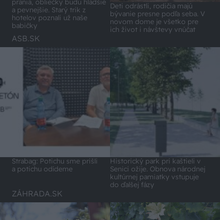
prania, obliečky budú hladšie
Deti odrástli, rodičia majú
a pevnejšie. Starý trik z
bývanie presne podľa seba. V
hotelov poznali už naše
novom dome je všetko pre
babičky
ich život i návštevy vnúčat
ASB.SK
Strabag: Potichu sme prišli
Historický park pri kaštieli v
a potichu odídeme
Senici ožije. Obnova národnej
kultúrnej pamiatky vstupuje
do ďalšej fázy
ZÁHRADA.SK