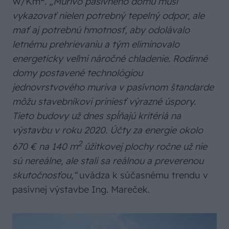
W/Km
.
„Murivo pasívneho domu musí
vykazovať nielen potrebný tepelný odpor, ale
mať aj potrebnú hmotnosť, aby odolávalo
letnému prehrievaniu a tým eliminovalo
energeticky veľmi náročné chladenie. Rodinné
domy postavené technológiou
jednovrstvového muriva v pasívnom štandarde
môžu stavebníkovi priniesť výrazné úspory.
Tieto budovy už dnes spĺňajú kritériá na
výstavbu v roku 2020. Účty za energie okolo
2
670 € na 140 m
úžitkovej plochy ročne už nie
sú nereálne, ale stali sa reálnou a preverenou
skutočnosťou,“
uvádza k súčasnému trendu v
pasívnej výstavbe Ing. Mareček.