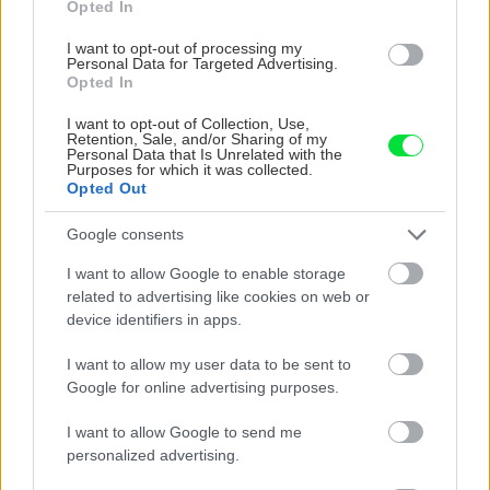
Opted In
Stavebný materiál
I want to opt-out of processing my
KMB Sendwix – kompletný
Personal Data for Targeted Advertising.
stavebný systém pre
Opted In
pasívne domy
I want to opt-out of Collection, Use,
Retention, Sale, and/or Sharing of my
Personal Data that Is Unrelated with the
Purposes for which it was collected.
Opted Out
Stavebný materiál
Pri Zlatých Moravciach si
svojpomocne postavil
Google consents
špičkový pasívny dom.
I want to allow Google to enable storage
Mesačne platí iba 50 €!
related to advertising like cookies on web or
device identifiers in apps.
Stavebný materiál
I want to allow my user data to be sent to
Chceli by ste bývať v
Google for online advertising purposes.
pasívnom dome a platiť
mesačne iba 50 €?
I want to allow Google to send me
personalized advertising.