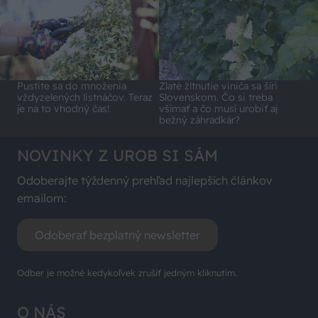
Pustite sa do množenia
Zlaté žltnutie viniča sa šíri
vždyzelených listnáčov. Teraz
Slovenskom. Čo si treba
je na to vhodný čas!
všímať a čo musí urobiť aj
bežný záhradkár?
NOVINKY Z UROB SI SÁM
Odoberajte týždenný prehľad najlepších článkov
emailom:
Odoberať bezplatný newsletter
Odber je možné kedykoľvek zrušiť jedným kliknutím.
O NÁS