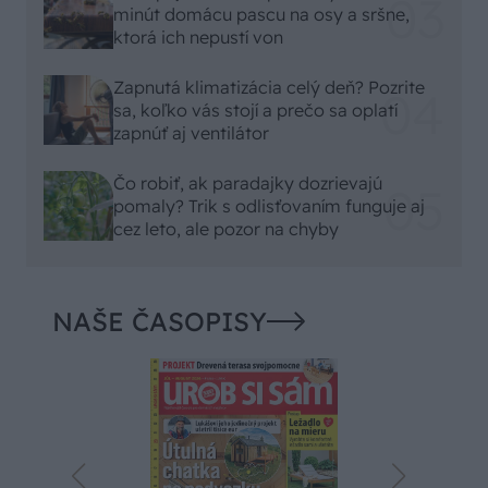
minút domácu pascu na osy a sršne,
ktorá ich nepustí von
Zapnutá klimatizácia celý deň? Pozrite
sa, koľko vás stojí a prečo sa oplatí
zapnúť aj ventilátor
Čo robiť, ak paradajky dozrievajú
pomaly? Trik s odlisťovaním funguje aj
cez leto, ale pozor na chyby
NAŠE ČASOPISY