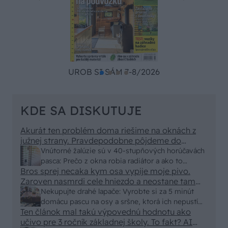
UROB SI SÁM 7-8/2026
KDE SA DISKUTUJE
Akurát ten problém doma riešime na oknách z
južnej strany. Pravdepodobne pôjdeme do
vonkajšieho tienenia na spôsob markízy
Vnútorné žalúzie sú v 40-stupňových horúčavách
250x150cm. Čínsky predajcovia idú okolo 100
pasca: Prečo z okna robia radiátor a ako to
eur kus.
Bros sprej necaka kym osa vypije moje pivo.
vyriešiť za pár eur?
Zaroven nasmrdi cele hniezdo a neostane tam
nic zive. Vasa pasca naucinke moc efektivne.
Nekupujte drahé lapače: Vyrobte si za 5 minút
Skor pritiahne slimaky
domácu pascu na osy a sršne, ktorá ich nepustí
Ten článok mal takú výpovednú hodnotu ako
von
učivo pre 3 ročník základnej školy. To fakt? AI