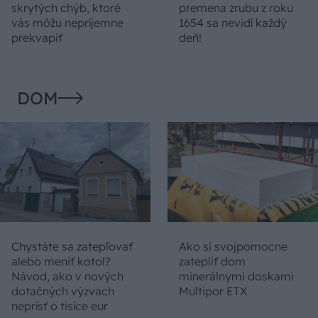
skrytých chýb, ktoré
premena zrubu z roku
vás môžu nepríjemne
1654 sa nevidí každý
prekvapiť
deň!
DOM
Chystáte sa zatepľovať
Ako si svojpomocne
alebo meniť kotol?
zatepliť dom
Návod, ako v nových
minerálnymi doskami
dotačných výzvach
Multipor ETX
neprísť o tisíce eur