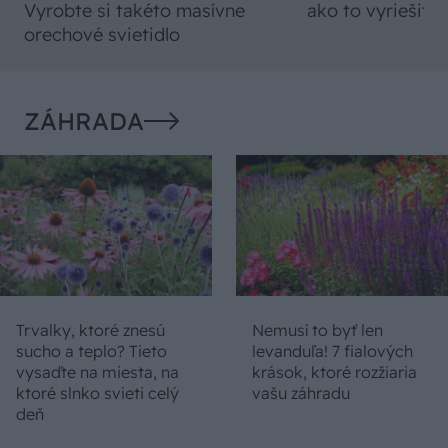
Vyrobte si takéto masívne
ako to vyriešiť r
orechové svietidlo
ZÁHRADA
Trvalky, ktoré znesú
Nemusí to byť len
sucho a teplo? Tieto
levanduľa! 7 fialových
vysaďte na miesta, na
krások, ktoré rozžiaria
ktoré slnko svieti celý
vašu záhradu
deň