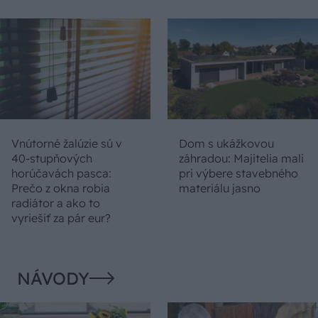
Vnútorné žalúzie sú v
Dom s ukážkovou
40-stupňových
záhradou: Majitelia mali
horúčavách pasca:
pri výbere stavebného
Prečo z okna robia
materiálu jasno
radiátor a ako to
vyriešiť za pár eur?
NÁVODY