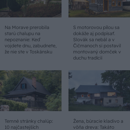
Na Morave prerobila
S motorovou pílou sa
starú chalupu na
dokáže aj podpísať.
nepoznanie: Keď
Slovák sa nebál a v
vojdete dnu, zabudnete,
Čičmanoch si postavil
že nie ste v Toskánsku
montovaný domček v
duchu tradícií
Temné stránky chalúp:
Žena, búracie kladivo a
10 najčastejších
vôňa dreva: Takáto