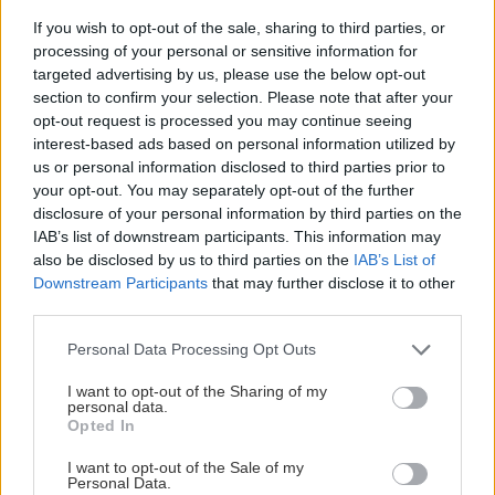
If you wish to opt-out of the sale, sharing to third parties, or
processing of your personal or sensitive information for
targeted advertising by us, please use the below opt-out
Ako si vyrobiť poctivú brezovú metlu, ktorá
section to confirm your selection. Please note that after your
vydrží roky? Pavol ich takto vyrobil už stovky
opt-out request is processed you may continue seeing
interest-based ads based on personal information utilized by
us or personal information disclosed to third parties prior to
your opt-out. You may separately opt-out of the further
Stavebný materiál
disclosure of your personal information by third parties on the
Mýty a polopravdy o
IAB’s list of downstream participants. This information may
pasívnych domoch
also be disclosed by us to third parties on the
IAB’s List of
Downstream Participants
that may further disclose it to other
third parties.
Please note that this website/app uses one or more Google
Personal Data Processing Opt Outs
Stavebný materiál
services and may gather and store information including but
KMB SENDWIX – Moderné
not limited to your visit or usage behaviour. You may click to
I want to opt-out of the Sharing of my
murivo pre
personal data.
grant or deny consent to Google and its third-party tags to
nízkoenergetické a pasívne
Opted In
use your data for below specified purposes in below Google
domy
consent section.
I want to opt-out of the Sale of my
Personal Data.