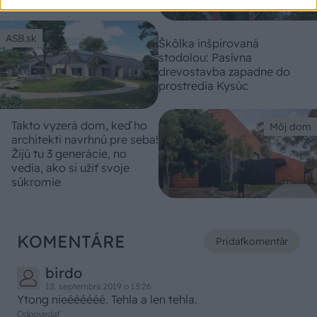
ASB.sk
Škôlka inšpirovaná
stodolou: Pasívna
drevostavba zapadne do
prostredia Kysúc
Takto vyzerá dom, keď ho
Môj dom
architekti navrhnú pre seba!
Žijú tu 3 generácie, no
vedia, ako si užiť svoje
súkromie
KOMENTÁRE
Pridať
komentár
birdo
12. septembra 2019 o 13:26
Ytong nieéééééé. Tehla a len tehla.
Odpovedať