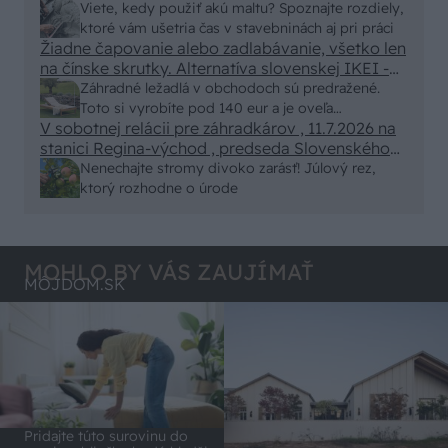
alebo nejaka kniha z VŠ? Dnešné rychlotvrdnuce
Viete, kedy použiť akú maltu? Spoznajte rozdiely,
malty - pevnosť 40 Mpa a doba schnutia tak 15
ktoré vám ušetria čas v stavebninách aj pri práci
minut , k tomu vodotesné s kryštálikou. A rozdiel
Žiadne čapovanie alebo zadlabávanie, všetko len
na čínske skrutky. Alternatíva slovenskej IKEI -
- schnutie a zretie. Nič?
čo sa týka pevnosti. Autor si nedal veľa námahy s
Záhradné ležadlá v obchodoch sú predražené.
remeselným spracovaním, škoda. No lepšie než
Toto si vyrobíte pod 140 eur a je oveľa
ten odpad z DTD predávaný v Kauflande alebo
V sobotnej relácii pre záhradkárov , 11.7.2026 na
pohodlnejšie!
Lídli.
stanici Regina-východ , predseda Slovenského
zväzu záhradkárov pán Jakubech tvrdil, že to, že
Nenechajte stromy divoko zarásť! Júlový rez,
vlky sú neproduktívne , nie je pravda. Aj vlky je
ktorý rozhodne o úrode
možné použiť pri formovaní koruny a budú rodiť.
MOHLO BY VÁS ZAUJÍMAŤ
MÔJDOM.SK
Pridajte túto surovinu do