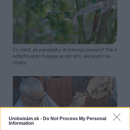
Čo robiť, ak paradajky dozrievajú pomaly? Trik s
odlisťovaním funguje aj cez leto, ale pozor na
chyby
Urobsisám.sk -
Do Not Process My Personal
Information