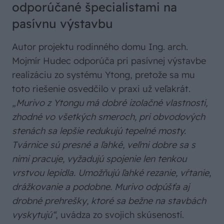
odporúčané špecialistami na
pasívnu výstavbu
Autor projektu rodinného domu Ing. arch.
Mojmír Hudec odporúča pri pasívnej výstavbe
realizáciu zo systému Ytong, pretože sa mu
toto riešenie osvedčilo v praxi už veľakrát.
„Murivo z Ytongu má dobré izolačné vlastnosti,
zhodné vo všetkých smeroch, pri obvodových
stenách sa lepšie redukujú tepelné mosty.
Tvárnice sú presné a ľahké, veľmi dobre sa s
nimi pracuje, vyžadujú spojenie len tenkou
vrstvou lepidla. Umožňujú ľahké rezanie, vŕtanie,
drážkovanie a podobne. Murivo odpúšťa aj
drobné prehrešky, ktoré sa bežne na stavbách
vyskytujú“
, uvádza zo svojich skúseností.