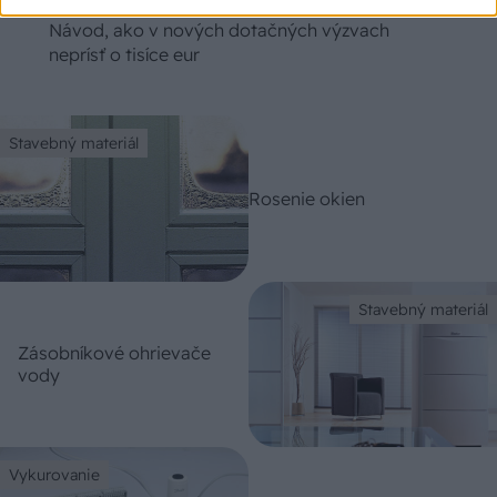
Chystáte sa zatepľovať alebo meniť kotol?
Návod, ako v nových dotačných výzvach
neprísť o tisíce eur
Stavebný materiál
Rosenie okien
Stavebný materiál
Zásobníkové ohrievače
vody
Vykurovanie