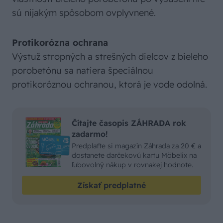
sú nijakým spôsobom ovplyvnené.
Protikorózna ochrana
Výstuž stropných a strešných dielcov z bieleho
porobetónu sa natiera špeciálnou
protikoróznou ochranou, ktorá je vode odolná.
Čítajte časopis ZÁHRADA rok
zadarmo!
Predplaťte si magazín Záhrada za 20 € a
dostanete darčekovú kartu Möbelix na
ľubovolný nákup v rovnakej hodnote.
Získať predplatné