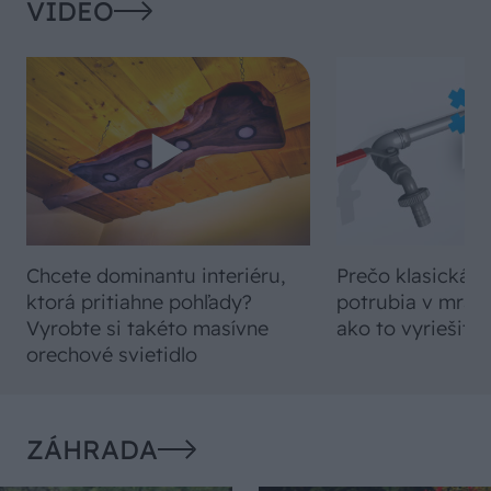
VIDEO
Chcete dominantu interiéru,
Prečo klasická iz
ktorá pritiahne pohľady?
potrubia v mrazo
Vyrobte si takéto masívne
ako to vyriešiť r
orechové svietidlo
ZÁHRADA