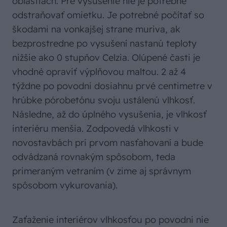
oblastiach. Pre vysušenie nie je potrebné
odstraňovať omietku. Je potrebné počítať so
škodami na vonkajšej strane muriva, ak
bezprostredne po vysušení nastanú teploty
nižšie ako 0 stupňov Celzia. Olúpené časti je
vhodné opraviť výplňovou maltou. 2 až 4
týždne po povodni dosiahnu prvé centimetre v
hrúbke pórobetónu svoju ustálenú vlhkosť.
Následne, až do úplného vysušenia, je vlhkosť
interiéru menšia. Zodpovedá vlhkosti v
novostavbách pri prvom nasťahovaní a bude
odvádzaná rovnakým spôsobom, teda
primeraným vetraním (v zime aj správnym
spôsobom vykurovania).
Zaťaženie interiérov vlhkosťou po povodni nie