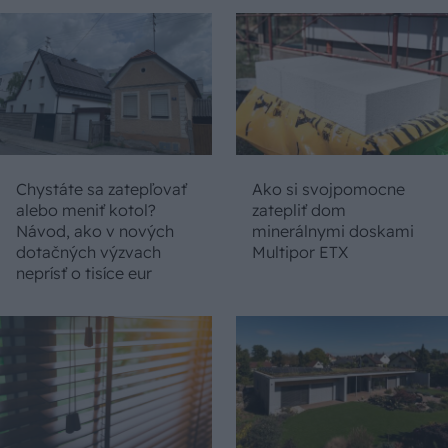
Chystáte sa zatepľovať
Ako si svojpomocne
alebo meniť kotol?
zatepliť dom
Návod, ako v nových
minerálnymi doskami
dotačných výzvach
Multipor ETX
neprísť o tisíce eur