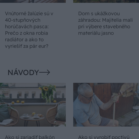
Vnútorné žalúzie sú v
Dom s ukážkovou
40-stupňových
záhradou: Majitelia mali
horúčavách pasca:
pri výbere stavebného
Prečo z okna robia
materiálu jasno
radiátor a ako to
vyriešiť za pár eur?
NÁVODY
Ako si zariadiť balkón
Ako si vyrobiť poctivú