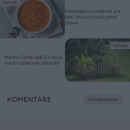
Gurmán
Paradajková polievka pre
deti, ktorú si budú pýtať
znova
Záhrada
Martin Čurda radí: Čo teraz
robiť v úžitkovej záhrade?
KOMENTÁRE
Pridať
komentár