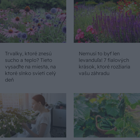
Trvalky, ktoré znesú
Nemusí to byť len
sucho a teplo? Tieto
levanduľa! 7 fialových
vysaďte na miesta, na
krások, ktoré rozžiaria
ktoré slnko svieti celý
vašu záhradu
deň