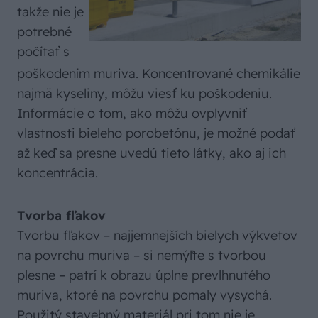
takže nie je
potrebné
počítať s
poškodením muriva. Koncentrované chemikálie
najmä kyseliny, môžu viesť ku poškodeniu.
Informácie o tom, ako môžu ovplyvniť
vlastnosti bieleho porobetónu, je možné podať
až keď sa presne uvedú tieto látky, ako aj ich
koncentrácia.
Tvorba fľakov
Tvorbu fľakov – najjemnejších bielych výkvetov
na povrchu muriva – si nemýľte s tvorbou
plesne – patrí k obrazu úplne prevlhnutého
muriva, ktoré na povrchu pomaly vysychá.
Použitý stavebný materiál pri tom nie je