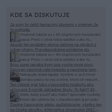
KDE SA DISKUTUJE
Ja som to riešil tieniacimi závesmi v interieri.Je
to pohoda.
Vnútorné žalúzie sú v 40-stupňových horúčavách
pasca: Prečo z okna robia radiátor a ako to
Akurát ten problém doma riešime na oknách z
vyriešiť za pár eur?
južnej strany. Pravdepodobne pôjdeme do
vonkajšieho tienenia na spôsob markízy
Vnútorné žalúzie sú v 40-stupňových horúčavách
250x150cm. Čínsky predajcovia idú okolo 100
pasca: Prečo z okna robia radiátor a ako to
eur kus.
Bros sprej necaka kym osa vypije moje pivo.
vyriešiť za pár eur?
Zaroven nasmrdi cele hniezdo a neostane tam
nic zive. Vasa pasca naucinke moc efektivne.
Nekupujte drahé lapače: Vyrobte si za 5 minút
Skor pritiahne slimaky
domácu pascu na osy a sršne, ktorá ich nepustí
Ten článok mal takú výpovednú hodnotu ako
von
učivo pre 3 ročník základnej školy. To fakt? AI
alebo nejaka kniha z VŠ? Dnešné rychlotvrdnuce
Viete, kedy použiť akú maltu? Spoznajte rozdiely,
malty - pevnosť 40 Mpa a doba schnutia tak 15
ktoré vám ušetria čas v stavebninách aj pri práci
minut , k tomu vodotesné s kryštálikou. A rozdiel
Žiadne čapovanie alebo zadlabávanie, všetko len
na čínske skrutky. Alternatíva slovenskej IKEI -
- schnutie a zretie. Nič?