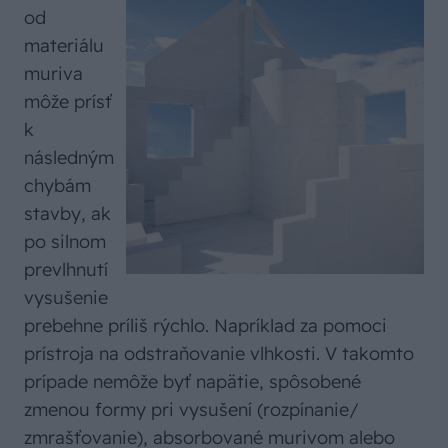
od
materiálu
muriva
môže prísť
k
následným
chybám
stavby, ak
po silnom
prevlhnutí
vysušenie
prebehne príliš rýchlo. Napríklad za pomoci
prístroja na odstraňovanie vlhkosti. V takomto
prípade nemôže byť napätie, spôsobené
zmenou formy pri vysušení (rozpínanie/
zmrašťovanie), absorbované murivom alebo