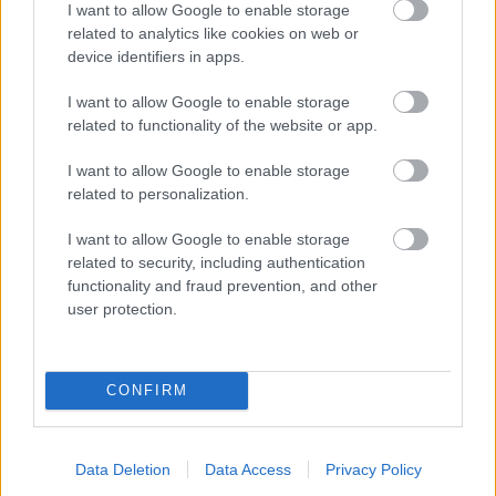
I want to allow Google to enable storage
related to analytics like cookies on web or
device identifiers in apps.
I want to allow Google to enable storage
Vnútorné žalúzie sú v 40-stupňových
related to functionality of the website or app.
horúčavách pasca: Prečo z okna robia radiátor
a ako to vyriešiť za pár eur?
I want to allow Google to enable storage
related to personalization.
I want to allow Google to enable storage
related to security, including authentication
functionality and fraud prevention, and other
user protection.
CONFIRM
Data Deletion
Data Access
Privacy Policy