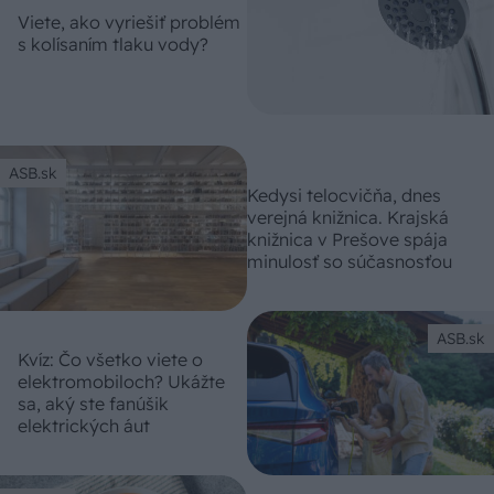
Viete, ako vyriešiť problém
s kolísaním tlaku vody?
ASB.sk
Kedysi telocvičňa, dnes
verejná knižnica. Krajská
knižnica v Prešove spája
minulosť so súčasnosťou
ASB.sk
Kvíz: Čo všetko viete o
elektromobiloch? Ukážte
sa, aký ste fanúšik
elektrických áut