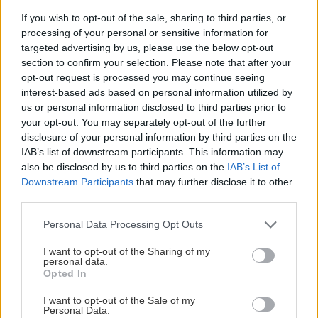
SÚVISIACE
If you wish to opt-out of the sale, sharing to third parties, or
processing of your personal or sensitive information for
targeted advertising by us, please use the below opt-out
section to confirm your selection. Please note that after your
opt-out request is processed you may continue seeing
interest-based ads based on personal information utilized by
us or personal information disclosed to third parties prior to
your opt-out. You may separately opt-out of the further
disclosure of your personal information by third parties on the
IAB’s list of downstream participants. This information may
also be disclosed by us to third parties on the
IAB’s List of
Downstream Participants
that may further disclose it to other
third parties.
Please note that this website/app uses one or more Google
Personal Data Processing Opt Outs
Chystáte sa zavárať kápiu? Táto chyba ju
services and may gather and store information including but
premení na nevábne mäkkú hmotu
not limited to your visit or usage behaviour. You may click to
I want to opt-out of the Sharing of my
personal data.
grant or deny consent to Google and its third-party tags to
Opted In
use your data for below specified purposes in below Google
consent section.
I want to opt-out of the Sale of my
Personal Data.