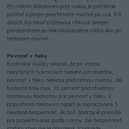
Pri stálom skladovaní pod vodou je potrebné
počítať s plným prevlhnutím muriva po cca. 2-3
dňoch. Rýchlosť prijímania vlhkosti bielym
porobetónom je niekoľkonásobne nižšia ako pri
tehlovom murive.
Pevnosť v tlaku
Kontrolné skúšky ukázali, že pri vodou
nasýtených tvárniciach bieleho porobetónu,
pevnosť v tlaku neklesá podstatnou mierou. Jej
hodnota bola max. 20 percent pod strednou
normovou hodnotou pre pevnosť v tlaku. V
prípustnom tlakovom napätí je zapracovaná 3
násobná bezpečnosť. Ak boli dodržané pravidlá
pre projektovanie podľa normy, tak bezpečnosť
statiky stien nie je ohrozená. V prípade