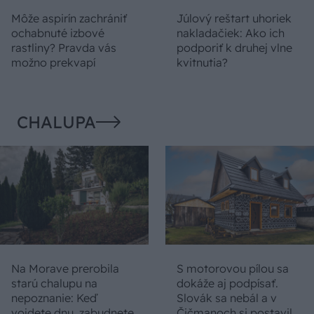
Môže aspirín zachrániť
Júlový reštart uhoriek
ochabnuté izbové
nakladačiek: Ako ich
rastliny? Pravda vás
podporiť k druhej vlne
možno prekvapí
kvitnutia?
CHALUPA
Na Morave prerobila
S motorovou pílou sa
starú chalupu na
dokáže aj podpísať.
nepoznanie: Keď
Slovák sa nebál a v
vojdete dnu, zabudnete,
Čičmanoch si postavil