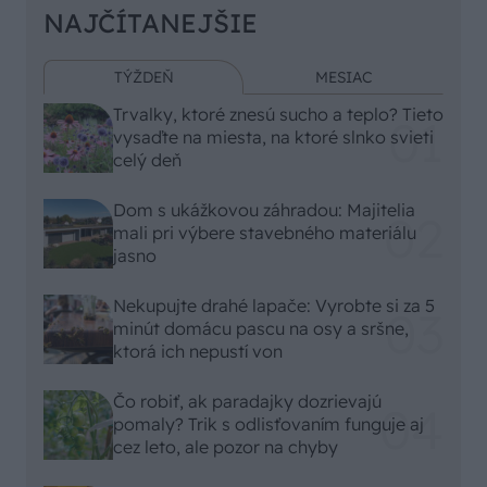
NAJČÍTANEJŠIE
TÝŽDEŇ
MESIAC
Trvalky, ktoré znesú sucho a teplo? Tieto
vysaďte na miesta, na ktoré slnko svieti
celý deň
Dom s ukážkovou záhradou: Majitelia
mali pri výbere stavebného materiálu
jasno
Nekupujte drahé lapače: Vyrobte si za 5
minút domácu pascu na osy a sršne,
ktorá ich nepustí von
Čo robiť, ak paradajky dozrievajú
pomaly? Trik s odlisťovaním funguje aj
cez leto, ale pozor na chyby