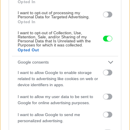
Opted In
I want to opt-out of processing my
Personal Data for Targeted Advertising.
Opted In
I want to opt-out of Collection, Use,
Retention, Sale, and/or Sharing of my
Personal Data that Is Unrelated with the
Purposes for which it was collected.
Opted Out
Ako si vyrobiť poctivú brezovú metlu, ktorá
Google consents
vydrží roky? Pavol ich takto vyrobil už stovky
I want to allow Google to enable storage
related to advertising like cookies on web or
device identifiers in apps.
I want to allow my user data to be sent to
Google for online advertising purposes.
I want to allow Google to send me
personalized advertising.