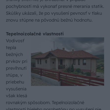
pochybností má vykonať presné merania statik.
Skúšky ukázali, že po vysušení pevnosť v tlaku
znovu stúpne na pôvodnú bežnú hodnotu.
Tepelnoizolačné vlastnosti
Vodivosť
tepla
bežných
prvkov pri
prevlhnutí
stúpa, v
priebehu
vysušenia
však klesá
rovnakým spôsobom. Tepelnoizolačné
vlastnosti bieleho porobetónu po vysušení nie