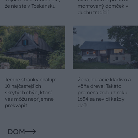
že nie ste v Toskánsku
montovaný domček v
duchu tradícií
Temné stránky chalúp:
Žena, búracie kladivo a
10 najčastejších
vôňa dreva: Takáto
skrytých chýb, ktoré
premena zrubu z roku
vás môžu nepríjemne
1654 sa nevidí každý
prekvapiť
deň!
DOM