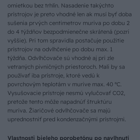
omietkou bez trhlín. Nasadenie takýchto
prístrojov je preto vhodné len ak musí byť doba
sušenia prvých centimetrov muriva po dobu 2
do 4 týždňov bezpodmienečne skrátená (pozri
vyššie). Pri tom spravidla postačuje použitie
prístrojov na odvlhčenie po dobu max. 1
týždňa. Odvlhčovače sú vhodné aj pri zle
vetraných pivničných priestoroch. Mali by sa
používať iba prístroje, ktoré vedú k
povrchovým teplotám v murive max. 40 ºC.
Vysušovacie prístroje nesmú vylučovať CO2,
pretože tento môže napadnúť štruktúru
muriva. Žiaričové odvlhčovače sa majú
uprednostniť pred kondenzačnými prístrojmi.
Vlastnosti bieleho porobetónu po navlhnutí