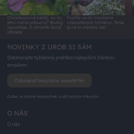
Chrústa pozná každý, no čo
Pustite sa do množenia
jeho menší príbuzný? Biológ
vždyzelených listnáčov. Teraz
vysvetľuje, či chrústik škodí
je na to vhodný čas!
záhrade
NOVINKY Z UROB SI SÁM
Odoberajte týždenný prehľad najlepších článkov
emailom:
Odoberať bezplatný newsletter
Odber je možné kedykoľvek zrušiť jedným kliknutím.
O NÁS
O nás