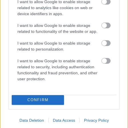
I want to allow Google to enable storage
related to analytics like cookies on web or
device identifiers in apps.
I want to allow Google to enable storage
related to functionality of the website or app.
Môže aspirín zachrániť
Júlový reštart uhoriek
I want to allow Google to enable storage
ochabnuté izbové
nakladačiek: Ako ich
related to personalization.
rastliny? Pravda vás
podporiť k druhej vlne
možno prekvapí
kvitnutia?
I want to allow Google to enable storage
related to security, including authentication
functionality and fraud prevention, and other
user protection.
CHALUPA
CONFIRM
Data Deletion
Data Access
Privacy Policy