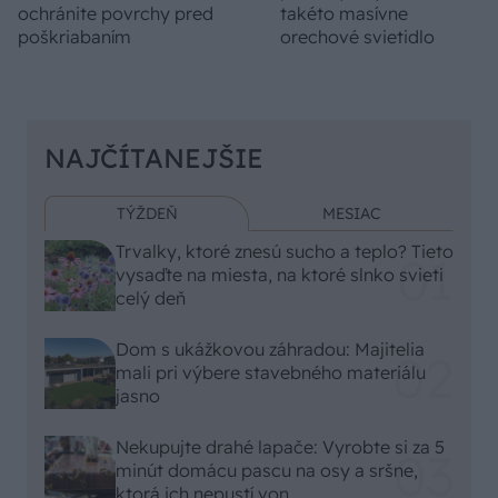
ochránite povrchy pred
takéto masívne
poškriabaním
orechové svietidlo
NAJČÍTANEJŠIE
TÝŽDEŇ
MESIAC
Trvalky, ktoré znesú sucho a teplo? Tieto
vysaďte na miesta, na ktoré slnko svieti
celý deň
Dom s ukážkovou záhradou: Majitelia
mali pri výbere stavebného materiálu
jasno
Nekupujte drahé lapače: Vyrobte si za 5
minút domácu pascu na osy a sršne,
ktorá ich nepustí von