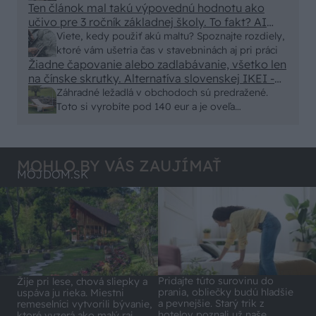
Ten článok mal takú výpovednú hodnotu ako
von
učivo pre 3 ročník základnej školy. To fakt? AI
alebo nejaka kniha z VŠ? Dnešné rychlotvrdnuce
Viete, kedy použiť akú maltu? Spoznajte rozdiely,
malty - pevnosť 40 Mpa a doba schnutia tak 15
ktoré vám ušetria čas v stavebninách aj pri práci
minut , k tomu vodotesné s kryštálikou. A rozdiel
Žiadne čapovanie alebo zadlabávanie, všetko len
na čínske skrutky. Alternatíva slovenskej IKEI -
- schnutie a zretie. Nič?
čo sa týka pevnosti. Autor si nedal veľa námahy s
Záhradné ležadlá v obchodoch sú predražené.
remeselným spracovaním, škoda. No lepšie než
Toto si vyrobíte pod 140 eur a je oveľa
ten odpad z DTD predávaný v Kauflande alebo
pohodlnejšie!
Lídli.
MOHLO BY VÁS ZAUJÍMAŤ
MÔJDOM.SK
Pridajte túto surovinu do
Žije pri lese, chová sliepky a
prania, obliečky budú hladšie
uspáva ju rieka. Miestni
a pevnejšie. Starý trik z
remeselníci vytvorili bývanie,
hotelov poznali už naše
ktoré vyzerá ako malý raj