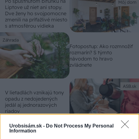
Po spustnutom bitúnku na
Môj dom
Liptove už niet ani stopy.
Dve ženy ho svojpomocne
zmenili na príťažlivé miesto
s atmosférou vidieka
Záhrada
Fotopostup: Ako rozmnožiť
rozmarín? S týmto
návodom to hravo
zvládnete
ASB.sk
V lietadlách vznikajú tony
opadu z nedojedených
jedál aj jednorazových
riadov
Urobsisám.sk -
Do Not Process My Personal
Information