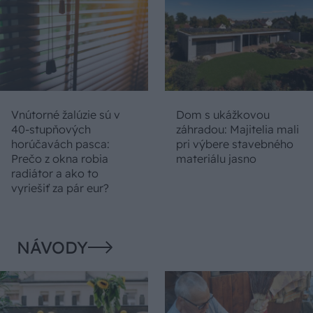
Vnútorné žalúzie sú v
Dom s ukážkovou
40-stupňových
záhradou: Majitelia mali
horúčavách pasca:
pri výbere stavebného
Prečo z okna robia
materiálu jasno
radiátor a ako to
vyriešiť za pár eur?
NÁVODY