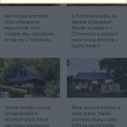
Na Morave prerobila
S motorovou pílou sa
starú chalupu na
dokáže aj podpísať.
nepoznanie: Keď
Slovák sa nebál a v
vojdete dnu, zabudnete,
Čičmanoch si postavil
že nie ste v Toskánsku
montovaný domček v
duchu tradícií
Temné stránky chalúp:
Žena, búracie kladivo a
10 najčastejších
vôňa dreva: Takáto
skrytých chýb, ktoré
premena zrubu z roku
vás môžu nepríjemne
1654 sa nevidí každý