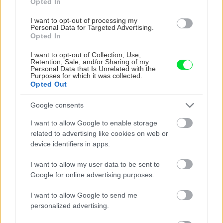
Opted In
I want to opt-out of processing my
Personal Data for Targeted Advertising.
Opted In
ZÁHRADA
I want to opt-out of Collection, Use,
Retention, Sale, and/or Sharing of my
Personal Data that Is Unrelated with the
Purposes for which it was collected.
Opted Out
Google consents
I want to allow Google to enable storage
related to advertising like cookies on web or
device identifiers in apps.
Trvalky, ktoré znesú
Nemusí to byť len
sucho a teplo? Tieto
levanduľa! 7 fialových
I want to allow my user data to be sent to
vysaďte na miesta, na
krások, ktoré rozžiaria
Google for online advertising purposes.
ktoré slnko svieti celý
vašu záhradu
deň
I want to allow Google to send me
personalized advertising.