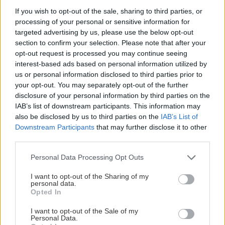
KOMENTÁRE
Pridať
komentár
If you wish to opt-out of the sale, sharing to third parties, or
processing of your personal or sensitive information for
targeted advertising by us, please use the below opt-out
section to confirm your selection. Please note that after your
opt-out request is processed you may continue seeing
VIDEO
interest-based ads based on personal information utilized by
us or personal information disclosed to third parties prior to
your opt-out. You may separately opt-out of the further
disclosure of your personal information by third parties on the
IAB’s list of downstream participants. This information may
also be disclosed by us to third parties on the
IAB’s List of
Downstream Participants
that may further disclose it to other
third parties.
Please note that this website/app uses one or more Google
Personal Data Processing Opt Outs
services and may gather and store information including but
not limited to your visit or usage behaviour. You may click to
I want to opt-out of the Sharing of my
personal data.
Chcete dominantu interiéru,
Prečo klasická iz
grant or deny consent to Google and its third-party tags to
Opted In
use your data for below specified purposes in below Google
ktorá pritiahne pohľady?
potrubia v mrazo
consent section.
Vyrobte si takéto masívne
ako to vyriešiť r
I want to opt-out of the Sale of my
Personal Data.
orechové svietidlo