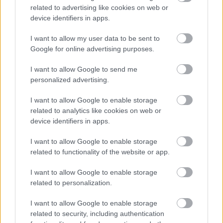
related to advertising like cookies on web or
device identifiers in apps.
Nádherné trvalky, ktoré
zbožňovali naše babičky – ako
I want to allow my user data to be sent to
stvorené pre vidiecku záhradu
Google for online advertising purposes.
I want to allow Google to send me
personalized advertising.
I want to allow Google to enable storage
Text: Lucia Gogová
related to analytics like cookies on web or
Foto: shutterstock.com
device identifiers in apps.
I want to allow Google to enable storage
related to functionality of the website or app.
Nech vám žiadna novinka neunikne
I want to allow Google to enable storage
Odoberajte týždenný prehľad najlepších článkov
related to personalization.
emailom
I want to allow Google to enable storage
Odoberať newsletter
related to security, including authentication