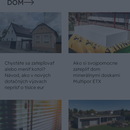
DOM
Chystáte sa zatepľovať
Ako si svojpomocne
alebo meniť kotol?
zatepliť dom
Návod, ako v nových
minerálnymi doskami
dotačných výzvach
Multipor ETX
neprísť o tisíce eur