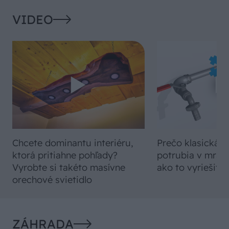
VIDEO
Chcete dominantu interiéru,
Prečo klasická iz
ktorá pritiahne pohľady?
potrubia v mrazo
Vyrobte si takéto masívne
ako to vyriešiť r
orechové svietidlo
ZÁHRADA