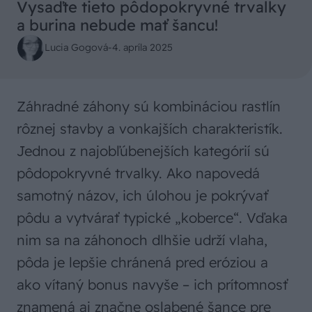
Vysaďte tieto pôdopokryvné trvalky
a burina nebude mať šancu!
Lucia Gogová
-
4. apríla 2025
Záhradné záhony sú kombináciou rastlín
rôznej stavby a vonkajších charakteristík.
Jednou z najobľúbenejších kategórií sú
pôdopokryvné trvalky. Ako napovedá
samotný názov, ich úlohou je pokrývať
pôdu a vytvárať typické „koberce“. Vďaka
nim sa na záhonoch dlhšie udrží vlaha,
pôda je lepšie chránená pred eróziou a
ako vítaný bonus navyše – ich prítomnosť
znamená aj značne oslabené šance pre