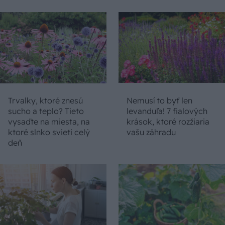
Trvalky, ktoré znesú
Nemusí to byť len
sucho a teplo? Tieto
levanduľa! 7 fialových
vysaďte na miesta, na
krások, ktoré rozžiaria
ktoré slnko svieti celý
vašu záhradu
deň