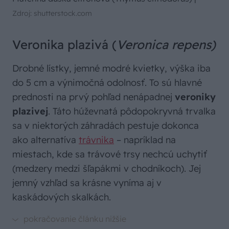
Zdroj: shutterstock.com
Veronika plazivá (
Veronica repens)
Drobné lístky, jemné modré kvietky, výška iba
do 5 cm a výnimočná odolnosť. To sú hlavné
prednosti na prvý pohľad nenápadnej
veroniky
plazivej
. Táto húževnatá pôdopokryvná trvalka
sa v niektorých záhradách pestuje dokonca
ako alternatíva
trávnika
– napríklad na
miestach, kde sa trávové trsy nechcú uchytiť
(medzery medzi šľapákmi v chodníkoch). Jej
jemný vzhľad sa krásne vyníma aj v
kaskádových skalkách.