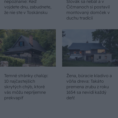
nepoznanie: Keď
Slovák sa nebál a v
vojdete dnu, zabudnete,
Čičmanoch si postavil
že nie ste v Toskánsku
montovaný domček v
duchu tradícií
Temné stránky chalúp:
Žena, búracie kladivo a
10 najčastejších
vôňa dreva: Takáto
skrytých chýb, ktoré
premena zrubu z roku
vás môžu nepríjemne
1654 sa nevidí každý
prekvapiť
deň!