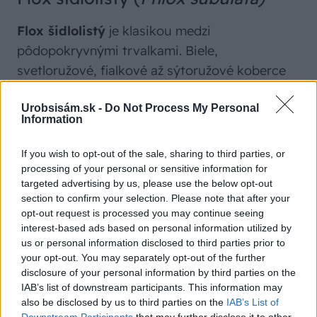
Flox šidlolistý
je klasikou medzi
pôdopokryvnými trvalkami. Biele,
svetloružové, fialkové až sýtoružové koberce
žiaria zo záhonov v jarných mesiacoch. Flox
Urobsisám.sk -
Do Not Process My Personal
uprednostňuje slnečnú pozíciu a dobre znáša
Information
sucho, ktoré panuje na skalkách. Po odkvitnutí
sa môže zdať, že stratí veľkú časť svojho
If you wish to opt-out of the sale, sharing to third parties, or
šarmu. Z floxu preto nezabudnite zostrihať
processing of your personal or sensitive information for
targeted advertising by us, please use the below opt-out
suché kvety. Záhradkárom sa dokonca
section to confirm your selection. Please note that after your
osvedčilo aj skrátenie stoniek aspoň o tretinu
opt-out request is processed you may continue seeing
pomocou nožníc, vďaka čomu sa flox nanovo
interest-based ads based on personal information utilized by
us or personal information disclosed to third parties prior to
olistí a zahustí.
your opt-out. You may separately opt-out of the further
disclosure of your personal information by third parties on the
IAB’s list of downstream participants. This information may
also be disclosed by us to third parties on the
IAB’s List of
Downstream Participants
that may further disclose it to other