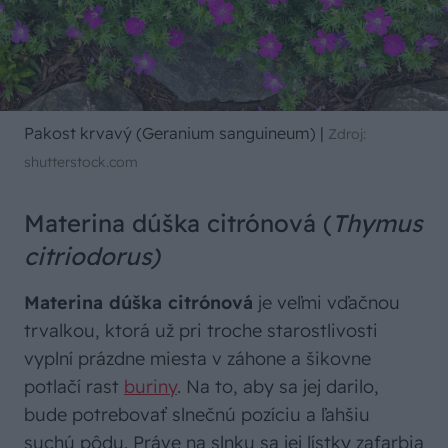
Pakost krvavý (Geranium sanguineum)
|
Zdroj:
shutterstock.com
Materina dúška citrónová (
Thymus
citriodorus)
Materina dúška citrónová
je veľmi vďačnou
trvalkou, ktorá už pri troche starostlivosti
vyplní prázdne miesta v záhone a šikovne
potlačí rast
buriny
. Na to, aby sa jej darilo,
bude potrebovať slnečnú pozíciu a ľahšiu
suchú pôdu. Práve na slnku sa jej lístky zafarbia