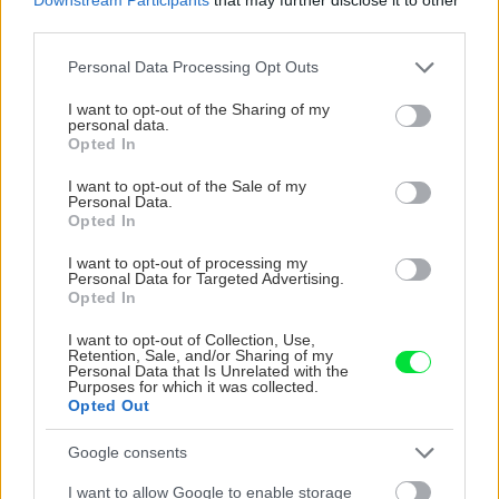
third parties.
Please note that this website/app uses one or more Google
Personal Data Processing Opt Outs
services and may gather and store information including but
not limited to your visit or usage behaviour. You may click to
I want to opt-out of the Sharing of my
personal data.
grant or deny consent to Google and its third-party tags to
Opted In
use your data for below specified purposes in below Google
consent section.
I want to opt-out of the Sale of my
Personal Data.
Opted In
I want to opt-out of processing my
Personal Data for Targeted Advertising.
Opted In
Flox šidlolistý (Phlox subulata)
|
Zdroj: shutterstock.com
I want to opt-out of Collection, Use,
Retention, Sale, and/or Sharing of my
PREČÍTAJTE SI TIEŽ:
Personal Data that Is Unrelated with the
Purposes for which it was collected.
Opted Out
PREČÍTAJTE SI TIEŽ
Google consents
I want to allow Google to enable storage