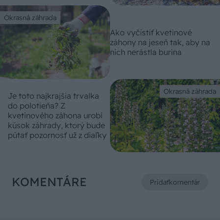
Okrasná záhrada
Ako vyčistiť kvetinové
záhony na jeseň tak, aby na
nich nerástla burina
Okrasná záhrada
Je toto najkrajšia trvalka
do polotieňa? Z
kvetinového záhona urobí
kúsok záhrady, ktorý bude
pútať pozornosť už z diaľky
KOMENTÁRE
Pridať
komentár