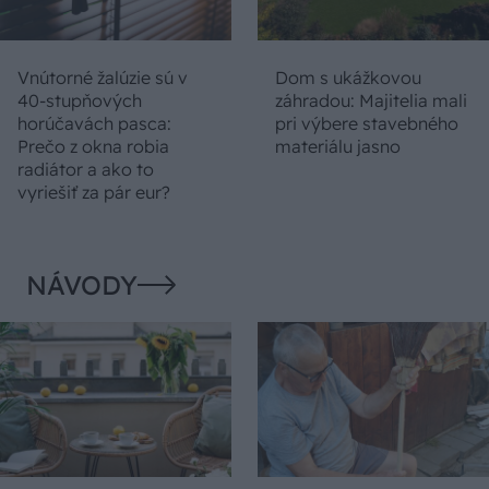
Vnútorné žalúzie sú v
Dom s ukážkovou
40-stupňových
záhradou: Majitelia mali
horúčavách pasca:
pri výbere stavebného
Prečo z okna robia
materiálu jasno
radiátor a ako to
vyriešiť za pár eur?
NÁVODY