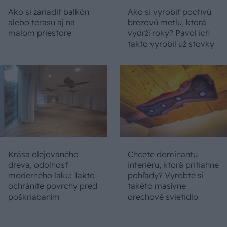
Ako si zariadiť balkón
Ako si vyrobiť poctivú
alebo terasu aj na
brezovú metlu, ktorá
malom priestore
vydrží roky? Pavol ich
takto vyrobil už stovky
Krása olejovaného
Chcete dominantu
dreva, odolnosť
interiéru, ktorá pritiahne
moderného laku: Takto
pohľady? Vyrobte si
ochránite povrchy pred
takéto masívne
poškriabaním
orechové svietidlo