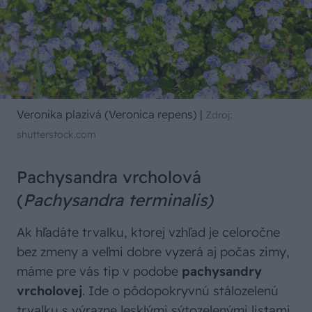
Veronika plazivá (Veronica repens)
|
Zdroj:
shutterstock.com
Pachysandra vrcholová
(
Pachysandra terminalis)
Ak hľadáte trvalku, ktorej vzhľad je celoročne
bez zmeny a veľmi dobre vyzerá aj počas zimy,
máme pre vás tip v podobe
pachysandry
vrcholovej
. Ide o pôdopokryvnú stálozelenú
trvalku s výrazne lesklými sýtozelenými listami.