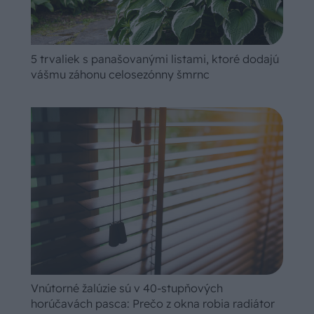
5 trvaliek s panašovanými listami, ktoré dodajú
vášmu záhonu celosezónny šmrnc
Vnútorné žalúzie sú v 40-stupňových
horúčavách pasca: Prečo z okna robia radiátor