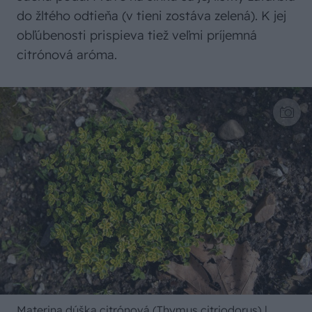
do žltého odtieňa (v tieni zostáva zelená). K jej
obľúbenosti prispieva tiež veľmi príjemná
citrónová aróma.
Materina dúška citrónová (Thymus citriodorus)
|