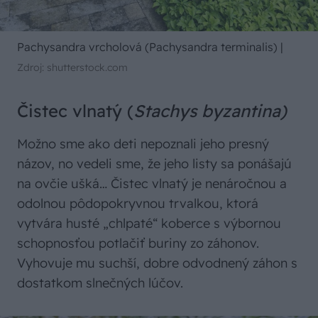
Pachysandra vrcholová (Pachysandra terminalis)
|
Zdroj: shutterstock.com
Čistec vlnatý (
Stachys byzantina)
Možno sme ako deti nepoznali jeho presný
názov, no vedeli sme, že jeho listy sa ponášajú
na ovčie ušká… Čistec vlnatý je nenáročnou a
odolnou pôdopokryvnou trvalkou, ktorá
vytvára husté „chlpaté“ koberce s výbornou
schopnosťou potlačiť buriny zo záhonov.
Vyhovuje mu suchší, dobre odvodnený záhon s
dostatkom slnečných lúčov.