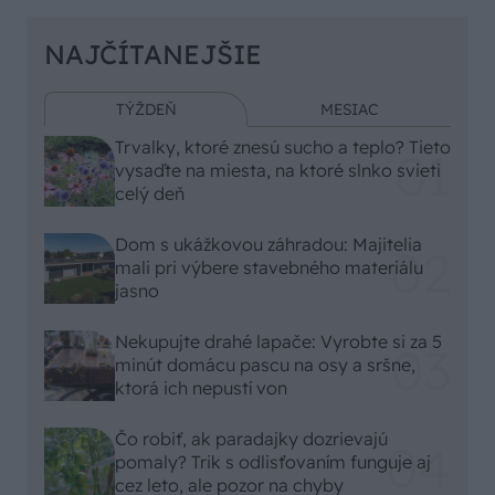
NAJČÍTANEJŠIE
TÝŽDEŇ
MESIAC
Trvalky, ktoré znesú sucho a teplo? Tieto
vysaďte na miesta, na ktoré slnko svieti
celý deň
Dom s ukážkovou záhradou: Majitelia
mali pri výbere stavebného materiálu
jasno
Nekupujte drahé lapače: Vyrobte si za 5
minút domácu pascu na osy a sršne,
ktorá ich nepustí von
Čo robiť, ak paradajky dozrievajú
pomaly? Trik s odlisťovaním funguje aj
cez leto, ale pozor na chyby