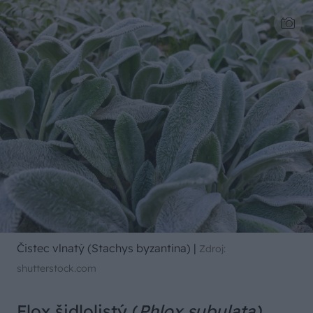
Čistec vlnatý (Stachys byzantina)
|
Zdroj:
shutterstock.com
Flox šidlolistý (
Phlox subulata)