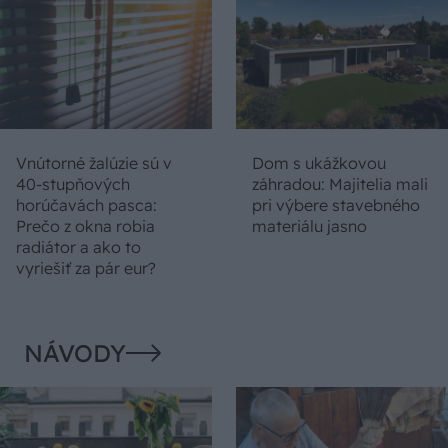
Vnútorné žalúzie sú v
Dom s ukážkovou
40-stupňových
záhradou: Majitelia mali
horúčavách pasca:
pri výbere stavebného
Prečo z okna robia
materiálu jasno
radiátor a ako to
vyriešiť za pár eur?
NÁVODY