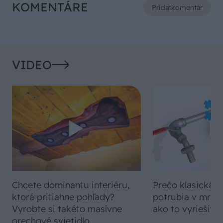
KOMENTÁRE
Pridať
komentár
VIDEO
Chcete dominantu interiéru,
Prečo klasická iz
ktorá pritiahne pohľady?
potrubia v mrazo
Vyrobte si takéto masívne
ako to vyriešiť r
orechové svietidlo