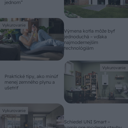
jednom“
Vykurovanie
Výmena kotla môže byť
jednoduchá – vďaka
najmodernejším
technológiám
Vykurovanie
Praktické tipy, ako minúť
menej zemného plynu a
ušetriť
Vykurovanie
Schiedel UNI Smart –
komín pre moderné stavby