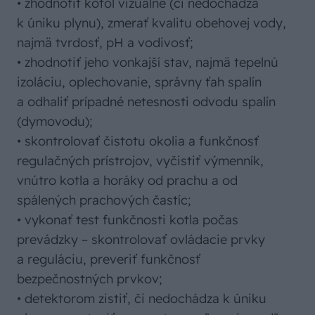
• zhodnotiť kotol vizuálne (či nedochádza
k úniku plynu), zmerať kvalitu obehovej vody,
najmä tvrdosť, pH a vodivosť;
• zhodnotiť jeho vonkajší stav, najmä tepelnú
izoláciu, oplechovanie, správny ťah spalín
a odhaliť prípadné netesnosti odvodu spalín
(dymovodu);
• skontrolovať čistotu okolia a funkčnosť
regulačných prístrojov, vyčistiť výmenník,
vnútro kotla a horáky od prachu a od
spálených prachových častíc;
• vykonať test funkčnosti kotla počas
prevádzky – skontrolovať ovládacie prvky
a reguláciu, preveriť funkčnosť
bezpečnostných prvkov;
• detektorom zistiť, či nedochádza k úniku