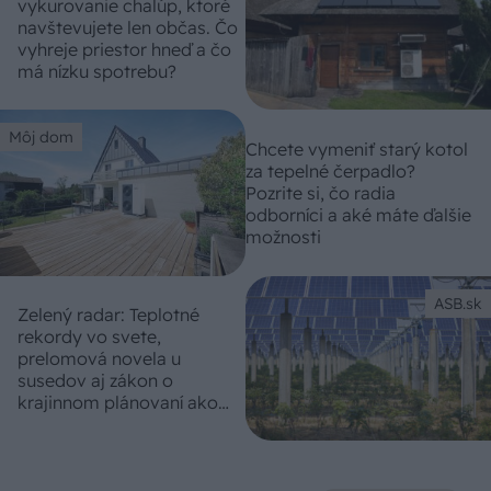
vykurovanie chalúp, ktoré
navštevujete len občas. Čo
vyhreje priestor hneď a čo
má nízku spotrebu?
Môj dom
Chcete vymeniť starý kotol
za tepelné čerpadlo?
Pozrite si, čo radia
odborníci a aké máte ďalšie
možnosti
ASB.sk
Zelený radar: Teplotné
rekordy vo svete,
prelomová novela u
susedov aj zákon o
krajinnom plánovaní ako
premárnená šanca