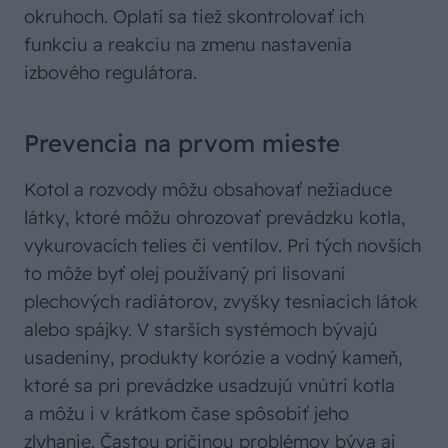
okruhoch. Oplatí sa tiež skontrolovať ich
funkciu a reakciu na zmenu nastavenia
izbového regulátora.
Prevencia na prvom mieste
Kotol a rozvody môžu obsahovať nežiaduce
látky, ktoré môžu ohrozovať prevádzku kotla,
vykurovacích telies či ventilov. Pri tých novších
to môže byť olej používaný pri lisovaní
plechových radiátorov, zvyšky tesniacich látok
alebo spájky. V starších systémoch bývajú
usadeniny, produkty korózie a vodný kameň,
ktoré sa pri prevádzke usadzujú vnútri kotla
a môžu i v krátkom čase spôsobiť jeho
zlyhanie. Častou príčinou problémov býva aj