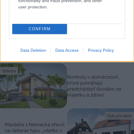
functionality and fraud prevention, and other
user protection.
CONFIRM
Chystáte sa zavárať kápiu? Táto chyba ju
premení na nevábne mäkkú hmotu
Data Deletion
Data Access
Privacy Policy
Stavba
Kontroly v domácnosti,
ktoré pomáhajú
predchádzať škodám na
majetku a zdraví
Vykurovanie
Manželia z Nemecka stavili
na riešenie typu „všetko v