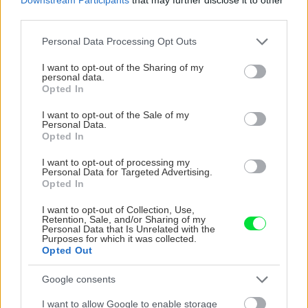
5 trvaliek s panašovanými listami, ktoré dodajú
third parties.
vášmu záhonu celosezónny šmrnc
Please note that this website/app uses one or more Google
Personal Data Processing Opt Outs
services and may gather and store information including but
not limited to your visit or usage behaviour. You may click to
I want to opt-out of the Sharing of my
personal data.
grant or deny consent to Google and its third-party tags to
Opted In
use your data for below specified purposes in below Google
consent section.
I want to opt-out of the Sale of my
Personal Data.
Opted In
I want to opt-out of processing my
Personal Data for Targeted Advertising.
Opted In
I want to opt-out of Collection, Use,
Retention, Sale, and/or Sharing of my
Personal Data that Is Unrelated with the
Chystáte sa zatepľovať alebo meniť kotol?
Purposes for which it was collected.
Návod, ako v nových dotačných výzvach
Opted Out
neprísť o tisíce eur
Google consents
I want to allow Google to enable storage