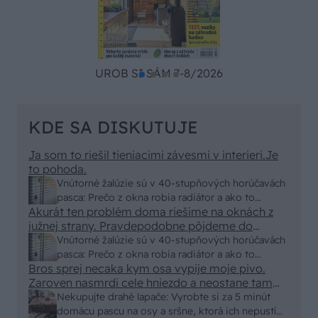
UROB SI SÁM 7-8/2026
KDE SA DISKUTUJE
Ja som to riešil tieniacimi závesmi v interieri.Je
to pohoda.
Vnútorné žalúzie sú v 40-stupňových horúčavách
pasca: Prečo z okna robia radiátor a ako to
Akurát ten problém doma riešime na oknách z
vyriešiť za pár eur?
južnej strany. Pravdepodobne pôjdeme do
vonkajšieho tienenia na spôsob markízy
Vnútorné žalúzie sú v 40-stupňových horúčavách
250x150cm. Čínsky predajcovia idú okolo 100
pasca: Prečo z okna robia radiátor a ako to
eur kus.
Bros sprej necaka kym osa vypije moje pivo.
vyriešiť za pár eur?
Zaroven nasmrdi cele hniezdo a neostane tam
nic zive. Vasa pasca naucinke moc efektivne.
Nekupujte drahé lapače: Vyrobte si za 5 minút
Skor pritiahne slimaky
domácu pascu na osy a sršne, ktorá ich nepustí