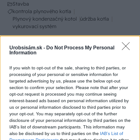
Stavba
kontrola plynového kotla
Plynový kondenzačný kotol
údržba kotla
vykurovací systém
SÚVISIACE
Urobsisám.sk -
Do Not Process My Personal
Information
If you wish to opt-out of the sale, sharing to third parties, or
processing of your personal or sensitive information for
targeted advertising by us, please use the below opt-out
section to confirm your selection. Please note that after your
opt-out request is processed you may continue seeing
interest-based ads based on personal information utilized by
us or personal information disclosed to third parties prior to
your opt-out. You may separately opt-out of the further
disclosure of your personal information by third parties on the
IAB’s list of downstream participants. This information may
also be disclosed by us to third parties on the
IAB’s List of
Downstream Participants
that may further disclose it to other