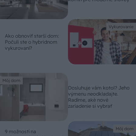
Vykurovanie
Ako obnoviť starší dom:
Počuli ste o hybridnom
vykurovaní?
Môj dom
Dosluhuje vám kotol? Jeho
výmenu neodkladajte.
Radíme, aké nové
zariadenie si vybrať
Môj dom
9 možností na