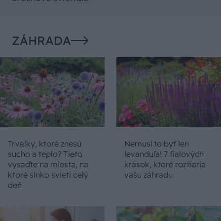
ZÁHRADA
Trvalky, ktoré znesú
Nemusí to byť len
sucho a teplo? Tieto
levanduľa! 7 fialových
vysaďte na miesta, na
krások, ktoré rozžiaria
ktoré slnko svieti celý
vašu záhradu
deň