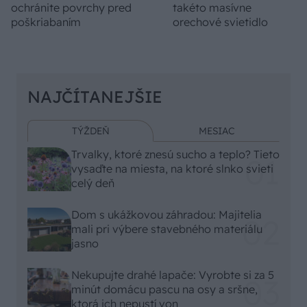
ochránite povrchy pred
takéto masívne
poškriabaním
orechové svietidlo
NAJČÍTANEJŠIE
TÝŽDEŇ
MESIAC
Trvalky, ktoré znesú sucho a teplo? Tieto
vysaďte na miesta, na ktoré slnko svieti
celý deň
Dom s ukážkovou záhradou: Majitelia
mali pri výbere stavebného materiálu
jasno
Nekupujte drahé lapače: Vyrobte si za 5
minút domácu pascu na osy a sršne,
ktorá ich nepustí von