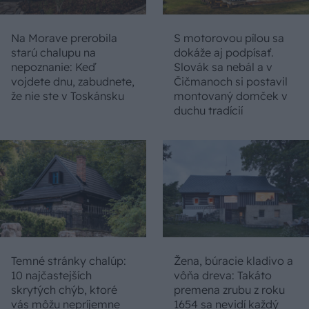
Na Morave prerobila
S motorovou pílou sa
starú chalupu na
dokáže aj podpísať.
nepoznanie: Keď
Slovák sa nebál a v
vojdete dnu, zabudnete,
Čičmanoch si postavil
že nie ste v Toskánsku
montovaný domček v
duchu tradícií
Temné stránky chalúp:
Žena, búracie kladivo a
10 najčastejších
vôňa dreva: Takáto
skrytých chýb, ktoré
premena zrubu z roku
vás môžu nepríjemne
1654 sa nevidí každý