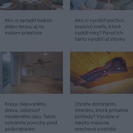
Ako si zariadiť balkón
Ako si vyrobiť poctivú
alebo terasu aj na
brezovú metlu, ktorá
malom priestore
vydrží roky? Pavol ich
takto vyrobil už stovky
Krása olejovaného
Chcete dominantu
dreva, odolnosť
interiéru, ktorá pritiahne
moderného laku: Takto
pohľady? Vyrobte si
ochránite povrchy pred
takéto masívne
poškriabaním
orechové svietidlo