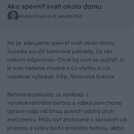
Ako spevniť svah okolo domu
Andrea Dingová
-
31. januára 2019
Na jar plánujeme spevniť svah okolo domu.
Susedia použili betónové palisády, čo nás
celkom inšpirovalo. Chcel by som sa opýtať, či
je toto riešenie vhodné a čo všetko si ich
osadenie vyžaduje. Filip, Rimavská Sobota
Betónové palisády sa vyrábajú z
vysokokvalitného betónu a vďaka povrchovej
úprave majú väčšinou povrch odolný proti
znečisteniu. Môžu byť zhotovené v závislosti od
prierezu a výšky buď z prostého betónu, alebo