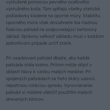
vystužené pomocou pevného oceľového
výstužného koša. Tým spĺňajú všetky statické
požiadavky kladené na oporné múry. Stabilitu
oporného múra však dosiahnete iba riadnou
fixáciou palisád na zodpovedajúci betónový
základ. Správnu veľkosť základu musí v každom
jednotlivom prípade určiť statik.
Pri osadzovaní palisád dbajte, aby každá
palisáda stála kolmo. Pritom môže dôjsť v
oblasti hlavy k vzniku malých medzier. Pri
spojených palisádach sa tieto škáry uzavrú
nepatrnou rotáciou spredu. Vyrovnávanie
palisád si môžete uľahčiť použitím malých
drevených klincov.