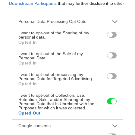
Downstream Participants
that may further disclose it to other
third parties.
Please note that this website/app uses one or more Google
Personal Data Processing Opt Outs
VIDEO
services and may gather and store information including but
not limited to your visit or usage behaviour. You may click to
I want to opt-out of the Sharing of my
personal data.
grant or deny consent to Google and its third-party tags to
Opted In
use your data for below specified purposes in below Google
consent section.
I want to opt-out of the Sale of my
Personal Data.
Opted In
I want to opt-out of processing my
Personal Data for Targeted Advertising.
Opted In
I want to opt-out of Collection, Use,
Chcete dominantu interiéru,
Prečo klasická iz
Retention, Sale, and/or Sharing of my
Personal Data that Is Unrelated with the
ktorá pritiahne pohľady?
potrubia v mrazo
Purposes for which it was collected.
Vyrobte si takéto masívne
ako to vyriešiť r
Opted Out
orechové svietidlo
Google consents