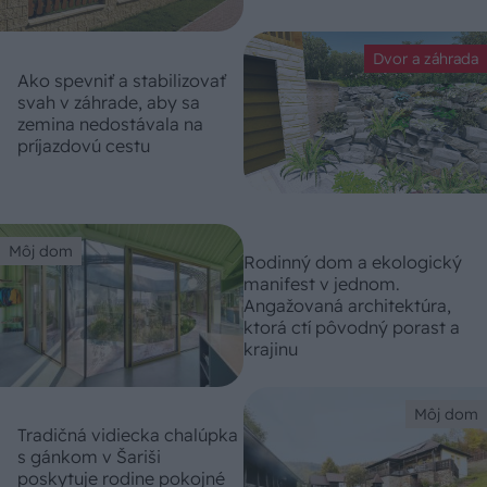
Dvor a záhrada
Ako spevniť a stabilizovať
svah v záhrade, aby sa
zemina nedostávala na
príjazdovú cestu
Môj dom
Rodinný dom a ekologický
manifest v jednom.
Angažovaná architektúra,
ktorá ctí pôvodný porast a
krajinu
Môj dom
Tradičná vidiecka chalúpka
s gánkom v Šariši
poskytuje rodine pokojné