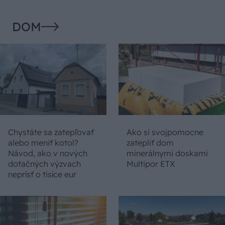
DOM
Chystáte sa zatepľovať
Ako si svojpomocne
alebo meniť kotol?
zatepliť dom
Návod, ako v nových
minerálnymi doskami
dotačných výzvach
Multipor ETX
neprísť o tisíce eur