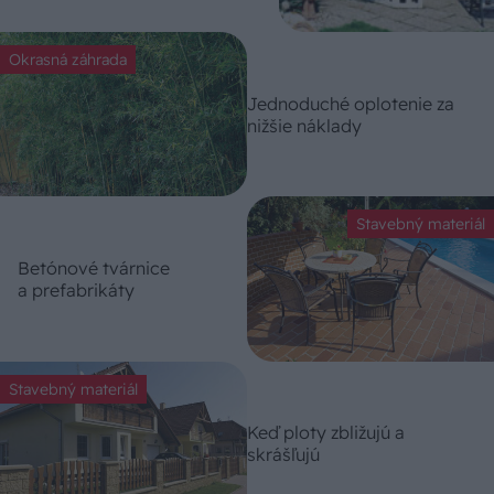
Okrasná záhrada
Jednoduché oplotenie za
nižšie náklady
Stavebný materiál
Betónové tvárnice
a prefabrikáty
Stavebný materiál
Keď ploty zbližujú a
skrášľujú