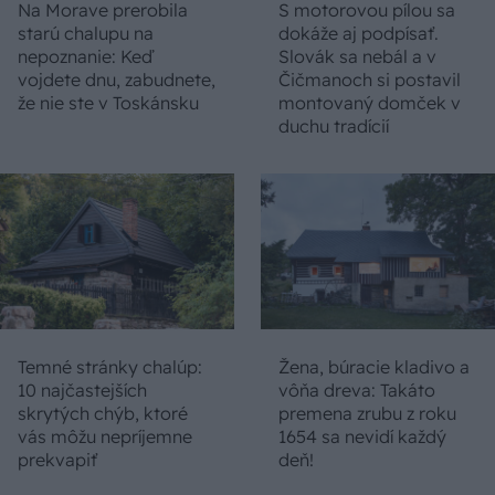
Na Morave prerobila
S motorovou pílou sa
starú chalupu na
dokáže aj podpísať.
nepoznanie: Keď
Slovák sa nebál a v
vojdete dnu, zabudnete,
Čičmanoch si postavil
že nie ste v Toskánsku
montovaný domček v
duchu tradícií
Temné stránky chalúp:
Žena, búracie kladivo a
10 najčastejších
vôňa dreva: Takáto
skrytých chýb, ktoré
premena zrubu z roku
vás môžu nepríjemne
1654 sa nevidí každý
prekvapiť
deň!