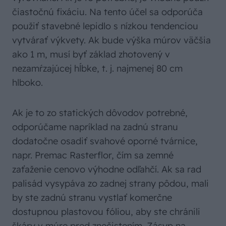
čiastočnú fixáciu. Na tento účel sa odporúča
použiť stavebné lepidlo s nízkou tendenciou
vytvárať výkvety. Ak bude výška múrov väčšia
ako 1 m, musí byť základ zhotovený v
nezamŕzajúcej hĺbke, t. j. najmenej 80 cm
hlboko.
Ak je to zo statických dôvodov potrebné,
odporúčame napríklad na zadnú stranu
dodatočne osadiť svahové oporné tvárnice,
napr. Premac Rasterflor, čím sa zemné
zaťaženie cenovo výhodne odľahčí. Ak sa rad
palisád vysypáva zo zadnej strany pôdou, mali
by ste zadnú stranu vystlať komerčne
dostupnou plastovou fóliou, aby ste chránili
škáry v múre pred znečistením. Zásyp na