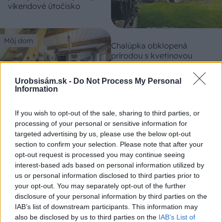
víkendové útočisko
Môj dom
Chalúpka obklopená
prírodou s kvetinovou
záhradkou, útulnými
zákutiami a krásnym
Urobsisám.sk -
Do Not Process My Personal
výhľadom
Information
If you wish to opt-out of the sale, sharing to third parties, or
Môj dom
Dom postavený na
processing of your personal or sensitive information for
,,krídlach“ sa akoby vznáša
targeted advertising by us, please use the below opt-out
vo vzduchu a ponúka
section to confirm your selection. Please note that after your
neopakovateľné výhľady na
opt-out request is processed you may continue seeing
okolitú krajinu
interest-based ads based on personal information utilized by
us or personal information disclosed to third parties prior to
your opt-out. You may separately opt-out of the further
disclosure of your personal information by third parties on the
KOMENTÁRE
Pridať
komentár
IAB’s list of downstream participants. This information may
also be disclosed by us to third parties on the
IAB’s List of