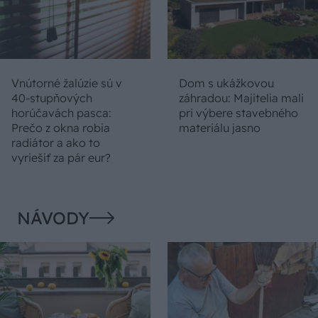
Vnútorné žalúzie sú v
Dom s ukážkovou
40-stupňových
záhradou: Majitelia mali
horúčavách pasca:
pri výbere stavebného
Prečo z okna robia
materiálu jasno
radiátor a ako to
vyriešiť za pár eur?
NÁVODY