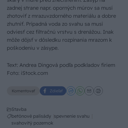
zadnej strane napr. oporných múrov sa musí
zhotoviť z mrazuvzdorného materiálu a dobre
zhutniť. Prípadná voda zo svahu sa musí
odviesť cez filtračnú vrstvu s drenážou. Inak
môže dôjsť v dôsledku rozpínania mrazom k
poškodeniu v zásype.
Text: Andrea Dingová podľa podkladov firiem
Foto: iStock.com
Komentovať
Zdieľať
Stavba
betónové palisády
spevnenie svahu
svahovitý pozemok