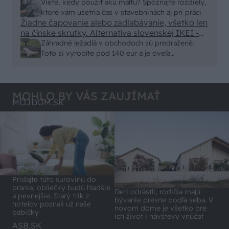
alebo nejaka kniha z VŠ? Dnešné rychlotvrdnuce
Viete, kedy použiť akú maltu? Spoznajte rozdiely,
malty - pevnosť 40 Mpa a doba schnutia tak 15
ktoré vám ušetria čas v stavebninách aj pri práci
minut , k tomu vodotesné s kryštálikou. A rozdiel
Žiadne čapovanie alebo zadlabávanie, všetko len
na čínske skrutky. Alternatíva slovenskej IKEI -
- schnutie a zretie. Nič?
čo sa týka pevnosti. Autor si nedal veľa námahy s
Záhradné ležadlá v obchodoch sú predražené.
remeselným spracovaním, škoda. No lepšie než
Toto si vyrobíte pod 140 eur a je oveľa
ten odpad z DTD predávaný v Kauflande alebo
pohodlnejšie!
Lídli.
MOHLO BY VÁS ZAUJÍMAŤ
MÔJDOM.SK
Pridajte túto surovinu do
prania, obliečky budú hladšie
Deti odrástli, rodičia majú
a pevnejšie. Starý trik z
bývanie presne podľa seba. V
hotelov poznali už naše
novom dome je všetko pre
babičky
ich život i návštevy vnúčat
ASB.SK