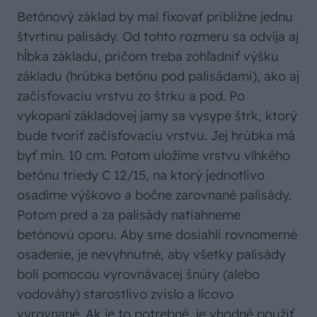
Betónový základ by mal fixovať približne jednu
štvrtinu palisády. Od tohto rozmeru sa odvíja aj
hĺbka základu, pričom treba zohľadniť výšku
základu (hrúbka betónu pod palisádami), ako aj
začisťovaciu vrstvu zo štrku a pod. Po
vykopaní základovej jamy sa vysype štrk, ktorý
bude tvoriť začisťovaciu vrstvu. Jej hrúbka má
byť min. 10 cm. Potom uložíme vrstvu vlhkého
betónu triedy C 12/15, na ktorý jednotlivo
osadíme výškovo a bočne zarovnané palisády.
Potom pred a za palisády natiahneme
betónovú oporu. Aby sme dosiahli rovnomerné
osadenie, je nevyhnutné, aby všetky palisády
boli pomocou vyrovnávacej šnúry (alebo
vodováhy) starostlivo zvislo a lícovo
vyrovnané. Ak je to potrebné, je vhodné použiť