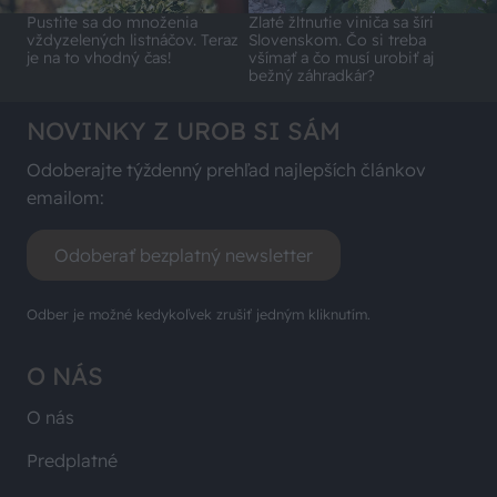
Pustite sa do množenia
Zlaté žltnutie viniča sa šíri
vždyzelených listnáčov. Teraz
Slovenskom. Čo si treba
je na to vhodný čas!
všímať a čo musí urobiť aj
bežný záhradkár?
NOVINKY Z UROB SI SÁM
Odoberajte týždenný prehľad najlepších článkov
emailom:
Odoberať bezplatný newsletter
Odber je možné kedykoľvek zrušiť jedným kliknutím.
O NÁS
O nás
Predplatné