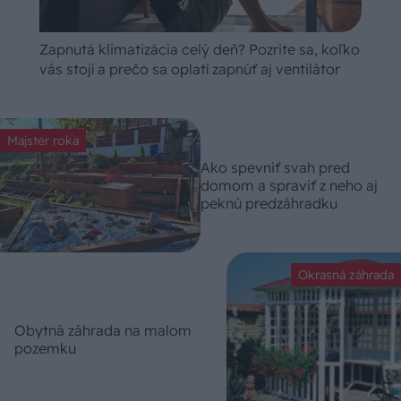
Zapnutá klimatizácia celý deň? Pozrite sa, koľko
vás stojí a prečo sa oplatí zapnúť aj ventilátor
Majster roka
Ako spevniť svah pred
domom a spraviť z neho aj
peknú predzáhradku
Okrasná záhrada
Obytná záhrada na malom
pozemku