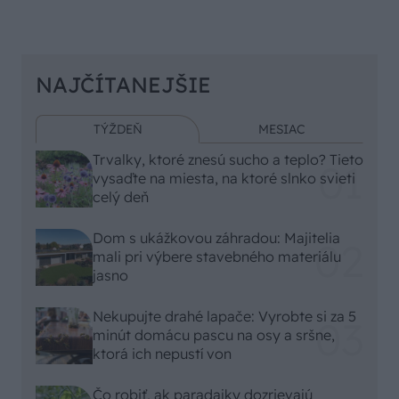
NAJČÍTANEJŠIE
TÝŽDEŇ
MESIAC
Trvalky, ktoré znesú sucho a teplo? Tieto
vysaďte na miesta, na ktoré slnko svieti
celý deň
Dom s ukážkovou záhradou: Majitelia
mali pri výbere stavebného materiálu
jasno
Nekupujte drahé lapače: Vyrobte si za 5
minút domácu pascu na osy a sršne,
ktorá ich nepustí von
Čo robiť, ak paradajky dozrievajú