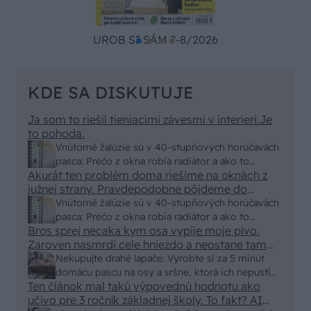
UROB SI SÁM 7-8/2026
KDE SA DISKUTUJE
Ja som to riešil tieniacimi závesmi v interieri.Je
to pohoda.
Vnútorné žalúzie sú v 40-stupňových horúčavách
pasca: Prečo z okna robia radiátor a ako to
Akurát ten problém doma riešime na oknách z
vyriešiť za pár eur?
južnej strany. Pravdepodobne pôjdeme do
vonkajšieho tienenia na spôsob markízy
Vnútorné žalúzie sú v 40-stupňových horúčavách
250x150cm. Čínsky predajcovia idú okolo 100
pasca: Prečo z okna robia radiátor a ako to
eur kus.
Bros sprej necaka kym osa vypije moje pivo.
vyriešiť za pár eur?
Zaroven nasmrdi cele hniezdo a neostane tam
nic zive. Vasa pasca naucinke moc efektivne.
Nekupujte drahé lapače: Vyrobte si za 5 minút
Skor pritiahne slimaky
domácu pascu na osy a sršne, ktorá ich nepustí
Ten článok mal takú výpovednú hodnotu ako
von
učivo pre 3 ročník základnej školy. To fakt? AI