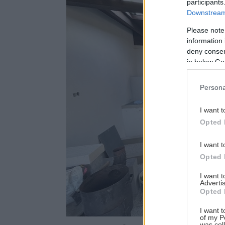
participants
Downstream 
Please note
information 
deny consent
in below Go
Persona
I want t
Opted 
I want t
Opted 
I want 
Advertis
Opted 
I want t
of my P
was col