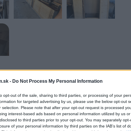
vlastnoručne ako súčasť vonkajšieho
.sk -
Do Not Process My Personal Information
spoločné chvíle s rodinou a priateľmi.
projektov na internete, ktoré som si
to opt-out of the sale, sharing to third parties, or processing of your per
 a priestoru.
formation for targeted advertising by us, please use the below opt-out s
r selection. Please note that after your opt-out request is processed y
eing interest-based ads based on personal information utilized by us or
disclosed to third parties prior to your opt-out. You may separately opt-
losure of your personal information by third parties on the IAB’s list of