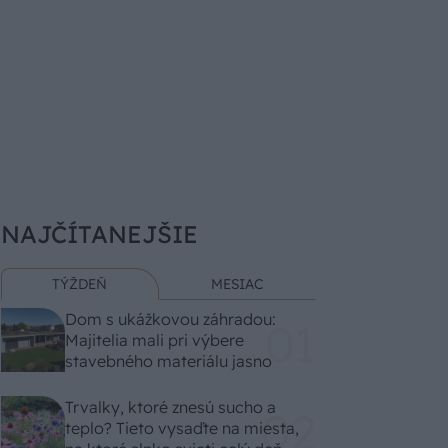
NAJČÍTANEJŠIE
TÝŽDEŇ
MESIAC
Dom s ukážkovou záhradou:
Majitelia mali pri výbere
stavebného materiálu jasno
Trvalky, ktoré znesú sucho a
teplo? Tieto vysaďte na miesta,