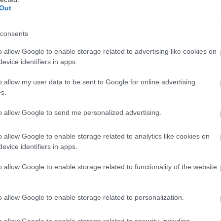
Out
consents
stredové oporné časti z porobetónových
o allow Google to enable storage related to advertising like cookies on
l a natrel antracitovou farbou. Takto
evice identifiers in apps.
pečila pevný a stabilný základ pre drevené
o allow my user data to be sent to Google for online advertising
s.
to allow Google to send me personalized advertising.
o allow Google to enable storage related to analytics like cookies on
evice identifiers in apps.
o allow Google to enable storage related to functionality of the website
i Erik vyrobil štýlovú kuchynskú linku z
o odpadového dreva. Prezradil, koľko ho
o allow Google to enable storage related to personalization.
o allow Google to enable storage related to security, including