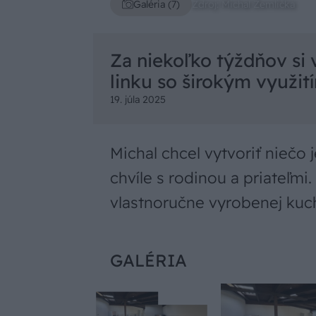
Zdroj: Michal Žemlička
Galéria (7)
Za niekoľko týždňov si 
linku so širokým využit
19. júla 2025
Michal chcel vytvoriť niečo
chvíle s rodinou a priateľmi
vlastnoručne vyrobenej kuch
GALÉRIA