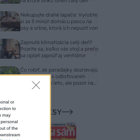
na ktoré slnko svieti celý deň
Nekupujte drahé lapače: Vyrobte
si za 5 minút domácu pascu na
osy a sršne, ktorá ich nepustí von
Zapnutá klimatizácia celý deň?
Pozrite sa, koľko vás stojí a prečo
sa oplatí zapnúť aj ventilátor
Čo robiť, ak paradajky dozrievajú
pomaly? Trik s odlisťovaním
funguje aj cez leto, ale pozor na
chyby
sonal or
ection to
NAŠE ČASOPISY
ou may
 personal
out of the
 downstream