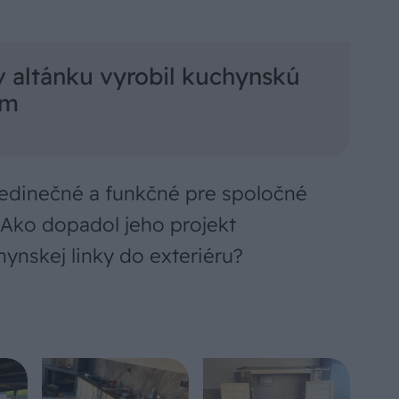
v altánku vyrobil kuchynskú
ím
 jedinečné a funkčné pre spoločné
. Ako dopadol jeho projekt
ynskej linky do exteriéru?