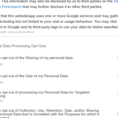
. This information may also be disclosed by us to third parties on the
IA
Participants
that may further disclose it to other third parties.
 that this website/app uses one or more Google services and may gath
including but not limited to your visit or usage behaviour. You may click 
 to Google and its third-party tags to use your data for below specifi
ogle consent section.
l Data Processing Opt Outs
o opt-out of the Sharing of my personal data.
In
o opt-out of the Sale of my Personal Data.
In
to opt-out of processing my Personal Data for Targeted
ing.
In
o opt-out of Collection, Use, Retention, Sale, and/or Sharing
ersonal Data that Is Unrelated with the Purposes for which it
lected.