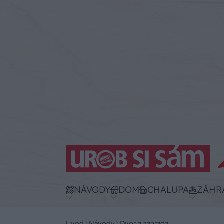
NÁVODY
DOM
CHALUPA
ZÁHR
Úvod
Návody
Dvor a záhrada