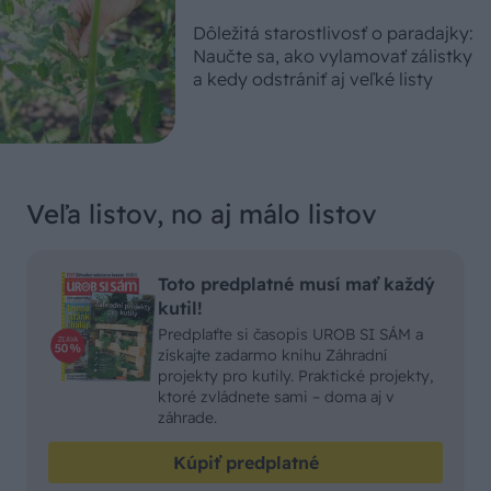
Dôležitá starostlivosť o paradajky:
Naučte sa, ako vylamovať zálistky
a kedy odstrániť aj veľké listy
Veľa listov, no aj málo listov
Toto predplatné musí mať každý
kutil!
Predplaťte si časopis UROB SI SÁM a
získajte zadarmo knihu Záhradní
projekty pro kutily. Praktické projekty,
ktoré zvládnete sami – doma aj v
záhrade.
Kúpiť predplatné