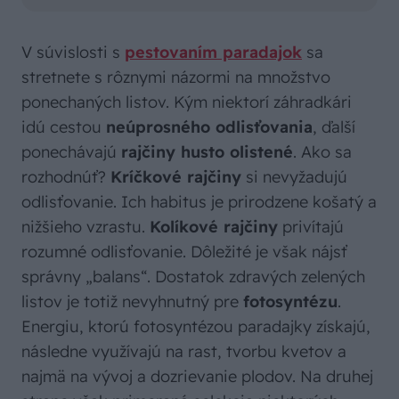
V súvislosti s
pestovaním paradajok
sa
stretnete s rôznymi názormi na množstvo
ponechaných listov. Kým niektorí záhradkári
idú cestou
neúprosného odlisťovania
, ďalší
ponechávajú
rajčiny husto olistené
. Ako sa
rozhodnúť?
Kríčkové rajčiny
si nevyžadujú
odlisťovanie. Ich habitus je prirodzene košatý a
nižšieho vzrastu.
Kolíkové rajčiny
privítajú
rozumné odlisťovanie. Dôležité je však nájsť
správny „balans“. Dostatok zdravých zelených
listov je totiž nevyhnutný pre
fotosyntézu
.
Energiu, ktorú fotosyntézou paradajky získajú,
následne využívajú na rast, tvorbu kvetov a
najmä na vývoj a dozrievanie plodov. Na druhej