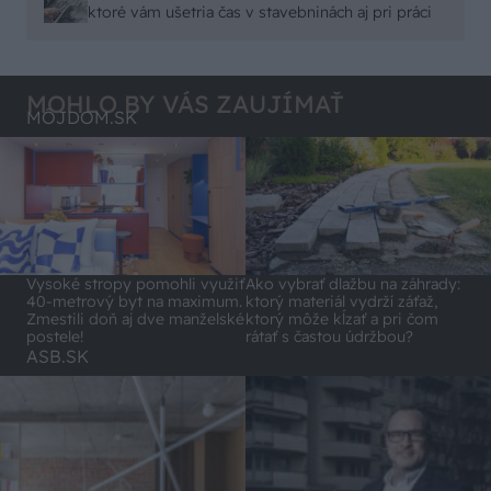
malty - pevnosť 40 Mpa a doba schnutia tak 15
ktoré vám ušetria čas v stavebninách aj pri práci
minut , k tomu vodotesné s kryštálikou. A rozdiel
- schnutie a zretie. Nič?
MOHLO BY VÁS ZAUJÍMAŤ
MÔJDOM.SK
Vysoké stropy pomohli využiť
Ako vybrať dlažbu na záhrady:
40-metrový byt na maximum.
ktorý materiál vydrží záťaž,
Zmestili doň aj dve manželské
ktorý môže kĺzať a pri čom
postele!
rátať s častou údržbou?
ASB.SK