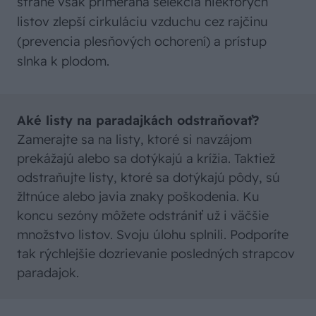
strane však primeraná selekcia niektorých
listov zlepší cirkuláciu vzduchu cez rajčinu
(prevencia plesňových ochorení) a prístup
slnka k plodom.
Aké listy na paradajkách odstraňovať?
Zamerajte sa na listy, ktoré si navzájom
prekážajú alebo sa dotýkajú a krížia. Taktiež
odstraňujte listy, ktoré sa dotýkajú pôdy, sú
žltnúce alebo javia znaky poškodenia. Ku
koncu sezóny môžete odstrániť už i väčšie
množstvo listov. Svoju úlohu splnili. Podporíte
tak rýchlejšie dozrievanie posledných strapcov
paradajok.