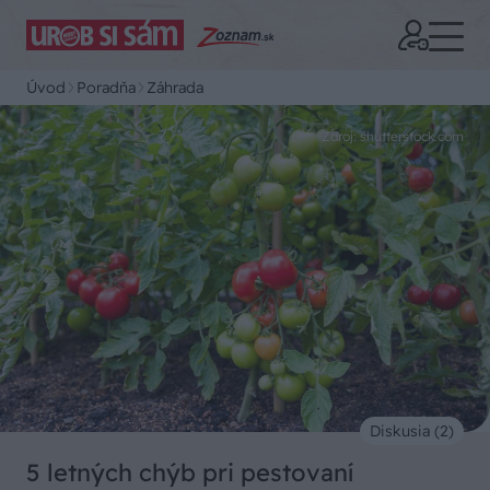
Úvod
Poradňa
Záhrada
Zdroj: shutterstock.com
Diskusia (2)
5 letných chýb pri pestovaní