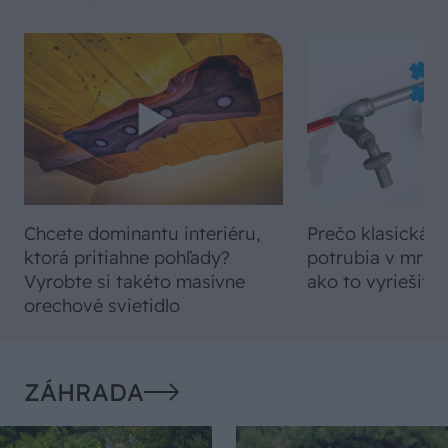
Chcete dominantu interiéru,
Prečo klasická iz
ktorá pritiahne pohľady?
potrubia v mrazo
Vyrobte si takéto masívne
ako to vyriešiť r
orechové svietidlo
ZÁHRADA