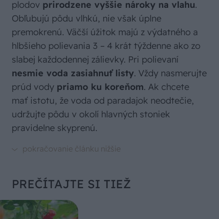
plodov
prirodzene vyššie nároky na vlahu
.
Obľubujú pôdu vlhkú, nie však úplne
premokrenú. Väčší úžitok majú z výdatného a
hlbšieho polievania 3 – 4 krát týždenne ako zo
slabej každodennej zálievky. Pri polievaní
nesmie voda zasiahnuť listy
. Vždy nasmerujte
prúd vody
priamo ku koreňom
. Ak chcete
mať istotu, že voda od paradajok neodtečie,
udržujte pôdu v okolí hlavných stoniek
pravidelne skyprenú.
PREČÍTAJTE SI TIEŽ