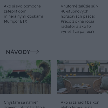
Ako si svojpomocne
Vnútorné žalúzie sú v
zatepliť dom
40-stupňových
minerálnymi doskami
horúčavách pasca:
Multipor ETX
Prečo z okna robia
radiátor a ako to
vyriešiť za pár eur?
NÁVODY
Chystáte sa natrieť
Ako si zariadiť balkón
drevený plot? Týchto 6
alebo terasu aj na