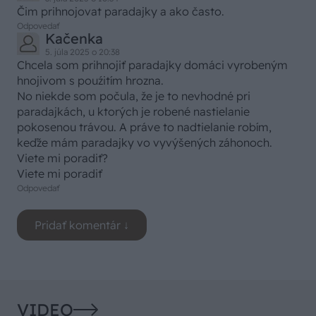
Čim prihnojovat paradajky a ako často.
Odpovedať
Kačenka
5. júla 2025 o 20:38
Chcela som prihnojiť paradajky domáci vyrobeným
hnojivom s pouźitím hrozna.
No niekde som počula, že je to nevhodné pri
paradajkách, u ktorých je robené nastielanie
pokosenou trávou. A práve to nadtielanie robím,
keďže mám paradajky vo vyvýšených záhonoch.
Viete mi poradiť?
Viete mi poradiť
Odpovedať
VIDEO