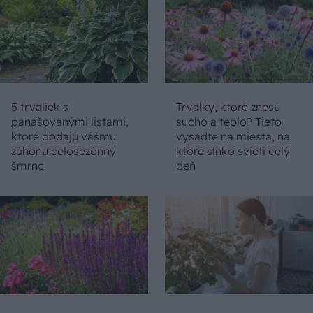
5 trvaliek s
Trvalky, ktoré znesú
panašovanými listami,
sucho a teplo? Tieto
ktoré dodajú vášmu
vysaďte na miesta, na
záhonu celosezónny
ktoré slnko svieti celý
šmrnc
deň