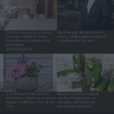
Zmenili dispozíciu a odkryli
Ján Palenčár: Ak neurobíme
pôvodný charakter bytu.
zmeny, stále budeme najhorší
Výsledkom je interiér plný
v dostupnosti bývania
kontrastov
ZÁHRADA.SK
4 kvitnúce kombinácie do
Recept na rýchlokvasené
kvetináčov: Tešiť vás budú do
uhorky: Pridajte toto zo
jesene a nakŕmia hmyz až do
záhradky pre dokonale
zimy
chrumkavý výsledok