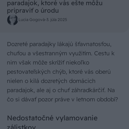
paradajok, ktoré vás ešte môžu
pripraviť o úrodu
Lucia Gogová
-
3. júla 2025
Dozreté paradajky lákajú šťavnatosťou,
chuťou a všestranným využitím. Cestu k
nim však môže skrížiť niekoľko
pestovateľských chýb, ktoré vás oberú
nielen o kilá dozretých domácich
paradajok, ale aj o chuť záhradkárčiť. Na
čo si dávať pozor práve v letnom období?
Nedostatočné vylamovanie
zálistkov