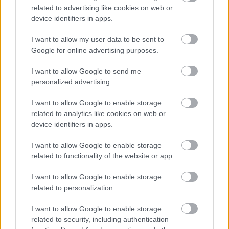
related to advertising like cookies on web or
device identifiers in apps.
Zelenina a ovocie
I want to allow my user data to be sent to
Výsadba priesad papriky a
Google for online advertising purposes.
rajčín
I want to allow Google to send me
personalized advertising.
I want to allow Google to enable storage
Záhrada
related to analytics like cookies on web or
Veľký rozhovor s
device identifiers in apps.
odborníkom: Všetko, čo
potrebujete vedieť o
I want to allow Google to enable storage
pestovaní rajčín
related to functionality of the website or app.
I want to allow Google to enable storage
related to personalization.
Záhrada
10 otázok o pestovaní
paradajok: Zlepšite svoje
I want to allow Google to enable storage
pestovateľské zručnosti s
related to security, including authentication