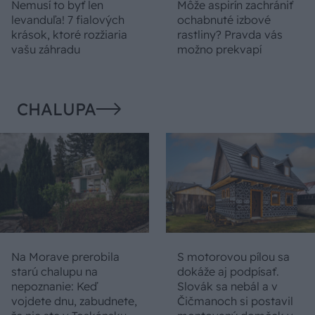
Nemusí to byť len
Môže aspirín zachrániť
levanduľa! 7 fialových
ochabnuté izbové
krások, ktoré rozžiaria
rastliny? Pravda vás
vašu záhradu
možno prekvapí
CHALUPA
Na Morave prerobila
S motorovou pílou sa
starú chalupu na
dokáže aj podpísať.
nepoznanie: Keď
Slovák sa nebál a v
vojdete dnu, zabudnete,
Čičmanoch si postavil