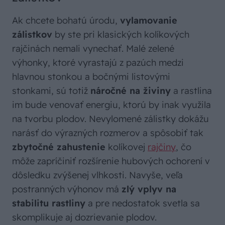
Ak chcete bohatú úrodu,
vylamovanie
zálistkov
by ste pri klasických kolíkových
rajčinách nemali vynechať. Malé zelené
výhonky, ktoré vyrastajú z pazúch medzi
hlavnou stonkou a bočnými listovými
stonkami, sú totiž
náročné na živiny
a rastlina
im bude venovať energiu, ktorú by inak využila
na tvorbu plodov. Nevylomené zálistky dokážu
narásť do výrazných rozmerov a spôsobiť tak
zbytočné zahustenie
kolíkovej
rajčiny
, čo
môže zapríčiniť rozšírenie hubových ochorení v
dôsledku zvýšenej vlhkosti. Navyše, veľa
postranných výhonov má
zlý vplyv na
stabilitu rastliny
a pre nedostatok svetla sa
skomplikuje aj dozrievanie plodov.