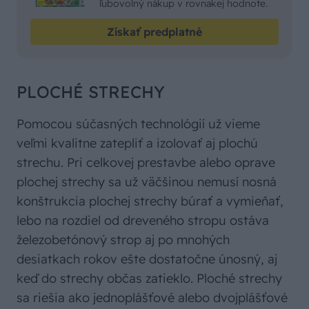
ľubovolný nákup v rovnakej hodnote.
Získať predplatné
PLOCHÉ STRECHY
Pomocou súčasných technológií už vieme
veľmi kvalitne zatepliť a izolovať aj plochú
strechu. Pri celkovej prestavbe alebo oprave
plochej strechy sa už väčšinou nemusí nosná
konštrukcia plochej strechy búrať a vymieňať,
lebo na rozdiel od dreveného stropu ostáva
železobetónový strop aj po mnohých
desiatkach rokov ešte dostatočne únosný, aj
keď do strechy občas zatieklo. Ploché strechy
sa riešia ako jednoplášťové alebo dvojplášťové