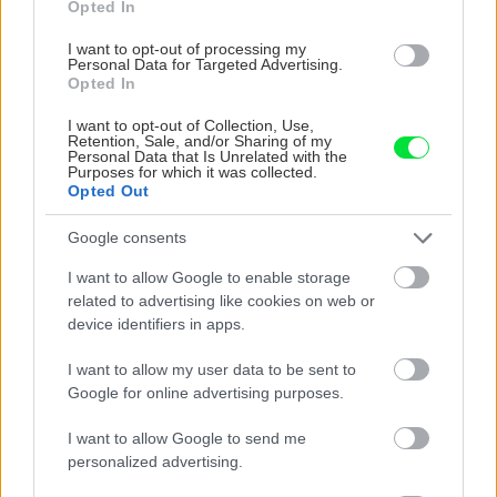
Opted In
odporúčanie od výrobcu izolačného systému.
I want to opt-out of processing my
Personal Data for Targeted Advertising.
Text: Mario Ondrejka, ech-cm.sk
Opted In
Foto: Jana Bohovičová, Icopal
I want to opt-out of Collection, Use,
Retention, Sale, and/or Sharing of my
Zdroj: časopis
Urob si sám 11/2015
, JAGA
Personal Data that Is Unrelated with the
Purposes for which it was collected.
GROUP, s.r.o.
Opted Out
Google consents
Komentovať
Zdieľať
I want to allow Google to enable storage
related to advertising like cookies on web or
Stavba
device identifiers in apps.
vlhkosť v byte
I want to allow my user data to be sent to
Google for online advertising purposes.
SÚVISIACE
I want to allow Google to send me
personalized advertising.