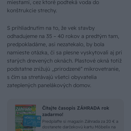
miestami, cez ktoré podteká voda do
konštrukcie strechy.
S prihliadnutím na to, že vek stavby
odhadujeme na 35 – 40 rokov a predtým tam,
predpokladáme, asi nezatekalo, by bola
namieste otázka, či sa plesne vyskytovali aj pri
starých drevených oknách. Plastové okná totiž
podstatne znižujú „prirodzené“ mikrovetranie,
s čím sa stretávajú všetci obyvatelia
zateplených panelákových domov.
Čítajte časopis ZÁHRADA rok
zadarmo!
Predplaťte si magazín Záhrada za 20 € a
dostanete darčekovú kartu Möbelix na