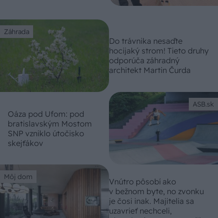
Záhrada
Do trávnika nesaďte
hocijaký strom! Tieto druhy
odporúča záhradný
architekt Martin Čurda
ASB.sk
Oáza pod Ufom: pod
bratislavským Mostom
SNP vzniklo útočisko
skejťákov
Môj dom
Vnútro pôsobí ako
v bežnom byte, no zvonku
je čosi inak. Majitelia sa
uzavrieť nechceli,