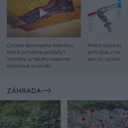
Chcete dominantu interiéru,
Prečo klasická iz
ktorá pritiahne pohľady?
potrubia v mrazo
Vyrobte si takéto masívne
ako to vyriešiť r
orechové svietidlo
ZÁHRADA