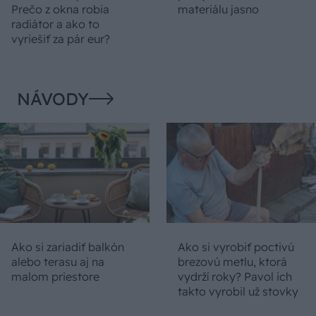
Prečo z okna robia
materiálu jasno
radiátor a ako to
vyriešiť za pár eur?
NÁVODY
Ako si zariadiť balkón
Ako si vyrobiť poctivú
alebo terasu aj na
brezovú metlu, ktorá
malom priestore
vydrží roky? Pavol ich
takto vyrobil už stovky