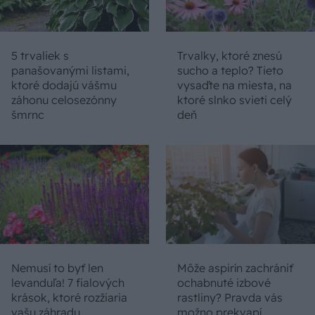
5 trvaliek s
Trvalky, ktoré znesú
panašovanými listami,
sucho a teplo? Tieto
ktoré dodajú vášmu
vysaďte na miesta, na
záhonu celosezónny
ktoré slnko svieti celý
šmrnc
deň
Nemusí to byť len
Môže aspirín zachrániť
levanduľa! 7 fialových
ochabnuté izbové
krások, ktoré rozžiaria
rastliny? Pravda vás
vašu záhradu
možno prekvapí