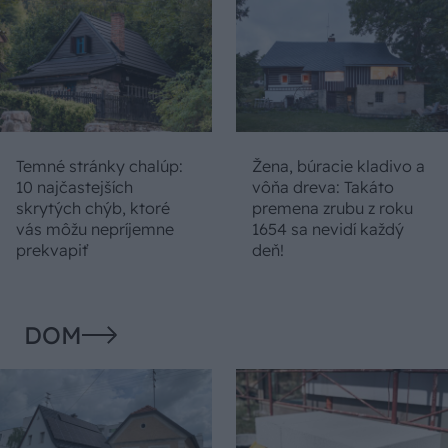
Temné stránky chalúp:
Žena, búracie kladivo a
10 najčastejších
vôňa dreva: Takáto
skrytých chýb, ktoré
premena zrubu z roku
vás môžu nepríjemne
1654 sa nevidí každý
prekvapiť
deň!
DOM