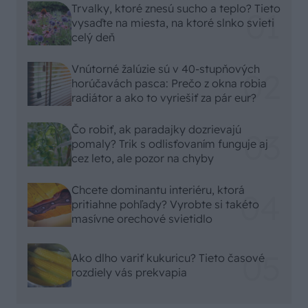
Trvalky, ktoré znesú sucho a teplo? Tieto
vysaďte na miesta, na ktoré slnko svieti
celý deň
Vnútorné žalúzie sú v 40-stupňových
horúčavách pasca: Prečo z okna robia
radiátor a ako to vyriešiť za pár eur?
Čo robiť, ak paradajky dozrievajú
pomaly? Trik s odlisťovaním funguje aj
cez leto, ale pozor na chyby
Chcete dominantu interiéru, ktorá
pritiahne pohľady? Vyrobte si takéto
masívne orechové svietidlo
Ako dlho variť kukuricu? Tieto časové
rozdiely vás prekvapia