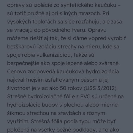
opravy sú izolácie zo syntetického kaučuku –
sú totiž pružné aj pri silných mrazoch. Pri
vysokých teplotách sa síce rozťahujú, ale zasa
sa vracajú do pôvodného tvaru. Opravu
môžeme riešiť aj tak, že si dáme vopred vyrobiť
bezškárovú izoláciu strechy na mieru, kde sa
spoje robia vulkanizáciou, takže sú
bezpečnejšie ako spoje lepené alebo zvárané.
Cenovo zodpovedá kaučuková hydroizolácia
najkvalitnejším asfaltovaným pásom a jej
životnosť je viac ako 50 rokov (USS 3/2012).
Strešné hydroizolačné fólie z PVC sú určené na
hydroizolácie budov s plochou alebo mierne
šikmou strechou na stavbách s rôznym
využitím. Strešná fólia podľa typu môže byť
položená na všetky bežné podklady, a to ako