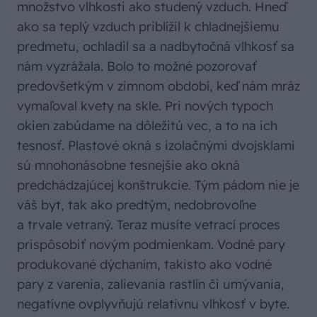
množstvo vlhkosti ako studený vzduch. Hneď
ako sa teplý vzduch priblížil k chladnejšiemu
predmetu, ochladil sa a nadbytočná vlhkosť sa
nám vyzrážala. Bolo to možné pozorovať
predovšetkým v zimnom období, keď nám mráz
vymaľoval kvety na skle. Pri nových typoch
okien zabúdame na dôležitú vec, a to na ich
tesnosť. Plastové okná s izolačnými dvojsklami
sú mnohonásobne tesnejšie ako okná
predchádzajúcej konštrukcie. Tým pádom nie je
váš byt, tak ako predtým, nedobrovoľne
a trvale vetraný. Teraz musíte vetrací proces
prispôsobiť novým podmienkam. Vodné pary
produkované dýchaním, takisto ako vodné
pary z varenia, zalievania rastlín či umývania,
negatívne ovplyvňujú relatívnu vlhkosť v byte.