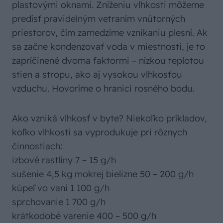
plastovými oknami. Zníženiu vlhkosti môžeme
predísť pravidelným vetraním vnútorných
priestorov, čím zamedzíme vznikaniu plesní. Ak
sa začne kondenzovať voda v miestnosti, je to
zapríčinené dvoma faktormi – nízkou teplotou
stien a stropu, ako aj vysokou vlhkosťou
vzduchu. Hovoríme o hranici rosného bodu.
Ako vzniká vlhkosť v byte? Niekoľko príkladov,
koľko vlhkosti sa vyprodukuje pri rôznych
činnostiach:
izbové rastliny 7 – 15 g/h
sušenie 4,5 kg mokrej bielizne 50 – 200 g/h
kúpeľ vo vani 1 100 g/h
sprchovanie 1 700 g/h
krátkodobé varenie 400 – 500 g/h