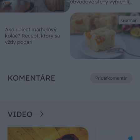
obvodové steny vymenili
za čosi lepšie!
Gurmán
Ako upiecť marhuľový
koláč? Recept, ktorý sa
vždy podarí
KOMENTÁRE
Pridať
komentár
VIDEO