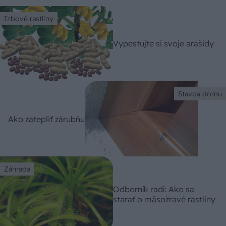
Izbové rastliny
Vypestujte si svoje arašidy
Stavba domu
Ako zatepliť zárubňu
Záhrada
Odborník radí: Ako sa
starať o mäsožravé rastliny