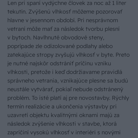
Len pri spaní vydýchne človek za noc až 1 liter
tekutín. Zvýšenú vlhkosť môžeme pozorovať
hlavne v jesennom období. Pri nesprávnom
vetraní môže mať za následok tvorbu plesní
v bytoch. Navlhnuté obvodové steny,
poprípade zle odizolované podlahy alebo
zatekajúce stropy zvyšujú vlhkosť v byte. Preto
je nutné najskôr odstrániť príčinu vzniku
vlhkosti, pretože i keď dodržiavame pravidlá
správneho vetrania, vznikajúce plesne sa budú
neustále vytvárať, pokiaľ nebude odstránený
problém. To isté platí aj pre novostavby. Rýchly
termín realizácie a ukončenia výstavby pri
uzavretí objektu kvalitnými oknami majú za
následok zvýšenie vlhkosti v stavbe, ktorá
zapríčiní vysokú vlhkosť v interiéri s novými