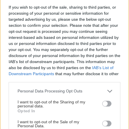
kondenzovať na povrchoch chladnejších ako
If you wish to opt-out of the sale, sharing to third parties, or
9,4 °C.
processing of your personal or sensitive information for
targeted advertising by us, please use the below opt-out
section to confirm your selection. Please note that after your
Čo dodať na záver?
opt-out request is processed you may continue seeing
interest-based ads based on personal information utilized by
us or personal information disclosed to third parties prior to
Na tomto probléme je vidieť, že jeden následok
your opt-out. You may separately opt-out of the further
môže mať aj viacero príčin, čo sťažuje možnosť
disclosure of your personal information by third parties on the
odstránenia pravej príčiny.
IAB’s list of downstream participants. This information may
also be disclosed by us to third parties on the
IAB’s List of
Odporúčame: jednoznačne zmerať vlhkosť
Downstream Participants
that may further disclose it to other
muriva, odstrániť vypraskanú omietku
third parties.
a aplikovať protiplesňový náter (berte to však
Please note that this website/app uses one or more Google
Personal Data Processing Opt Outs
len ako dočasné riešenie) a odborne
services and may gather and store information including but
skontrolovať izoláciu na streche – celú aj ten
not limited to your visit or usage behaviour. You may click to
I want to opt-out of the Sharing of my
personal data.
grant or deny consent to Google and its third-party tags to
najmenší detail. Samozrejmé je, že takú dôležitú
Opted In
use your data for below specified purposes in below Google
rekonštrukciu, akou je oprava strešnej izolácie,
consent section.
I want to opt-out of the Sale of my
zveríme do rúk firme, ktorá má na montáž
Personal Data.