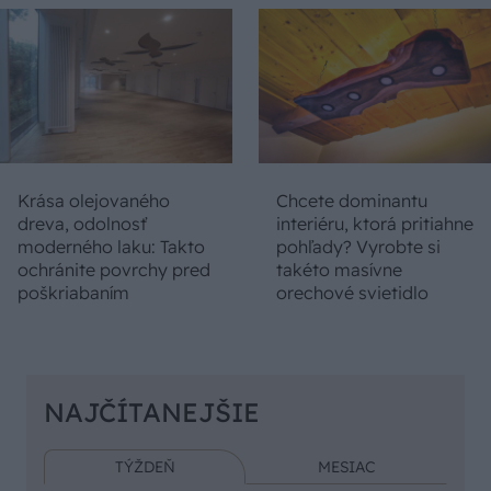
Krása olejovaného
Chcete dominantu
dreva, odolnosť
interiéru, ktorá pritiahne
moderného laku: Takto
pohľady? Vyrobte si
ochránite povrchy pred
takéto masívne
poškriabaním
orechové svietidlo
NAJČÍTANEJŠIE
TÝŽDEŇ
MESIAC