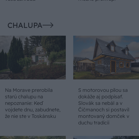
CHALUPA
Na Morave prerobila
S motorovou pílou sa
starú chalupu na
dokáže aj podpísať.
nepoznanie: Keď
Slovák sa nebál a v
vojdete dnu, zabudnete,
Čičmanoch si postavil
že nie ste v Toskánsku
montovaný domček v
duchu tradícií