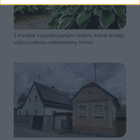
5 trvaliek s panašovanými listami, ktoré dodajú
vášmu záhonu celosezónny šmrnc