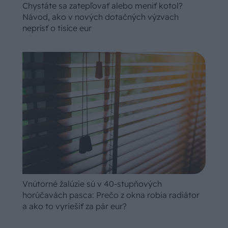
Chystáte sa zatepľovať alebo meniť kotol?
Návod, ako v nových dotačných výzvach
neprísť o tisíce eur
Vnútorné žalúzie sú v 40-stupňových
horúčavách pasca: Prečo z okna robia radiátor
a ako to vyriešiť za pár eur?