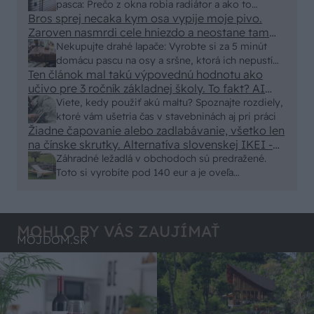
250x150cm. Čínsky predajcovia idú okolo 100
pasca: Prečo z okna robia radiátor a ako to
eur kus.
Bros sprej necaka kym osa vypije moje pivo.
vyriešiť za pár eur?
Zaroven nasmrdi cele hniezdo a neostane tam
nic zive. Vasa pasca naucinke moc efektivne.
Nekupujte drahé lapače: Vyrobte si za 5 minút
Skor pritiahne slimaky
domácu pascu na osy a sršne, ktorá ich nepustí
Ten článok mal takú výpovednú hodnotu ako
von
učivo pre 3 ročník základnej školy. To fakt? AI
alebo nejaka kniha z VŠ? Dnešné rychlotvrdnuce
Viete, kedy použiť akú maltu? Spoznajte rozdiely,
malty - pevnosť 40 Mpa a doba schnutia tak 15
ktoré vám ušetria čas v stavebninách aj pri práci
minut , k tomu vodotesné s kryštálikou. A rozdiel
Žiadne čapovanie alebo zadlabávanie, všetko len
na čínske skrutky. Alternatíva slovenskej IKEI -
- schnutie a zretie. Nič?
čo sa týka pevnosti. Autor si nedal veľa námahy s
Záhradné ležadlá v obchodoch sú predražené.
remeselným spracovaním, škoda. No lepšie než
Toto si vyrobíte pod 140 eur a je oveľa
ten odpad z DTD predávaný v Kauflande alebo
pohodlnejšie!
Lídli.
MOHLO BY VÁS ZAUJÍMAŤ
MÔJDOM.SK