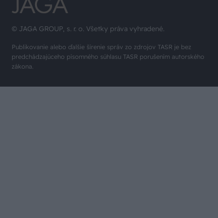
© JAGA GROUP, s. r. o. Všetky práva vyhradené.
Publikovanie alebo ďalšie šírenie správ zo zdrojov TASR je bez
predchádzajúceho písomného súhlasu TASR porušením autorského
zákona.