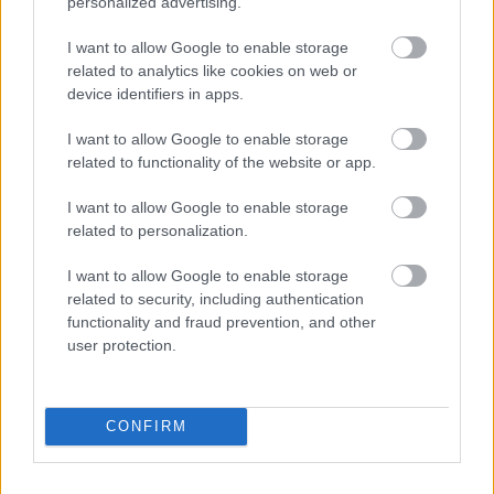
personalized advertising.
I want to allow Google to enable storage
related to analytics like cookies on web or
device identifiers in apps.
I want to allow Google to enable storage
related to functionality of the website or app.
Na Morave prerobila
S motorovou pílou sa
starú chalupu na
dokáže aj podpísať.
I want to allow Google to enable storage
nepoznanie: Keď
Slovák sa nebál a v
related to personalization.
vojdete dnu, zabudnete,
Čičmanoch si postavil
že nie ste v Toskánsku
montovaný domček v
I want to allow Google to enable storage
duchu tradícií
related to security, including authentication
functionality and fraud prevention, and other
user protection.
CONFIRM