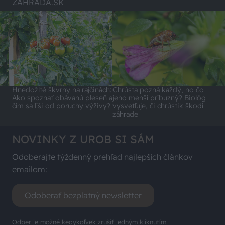
ZÁHRADA.SK
Hnedožlté škvrny na rajčinách:
Chrústa pozná každý, no čo
Ako spoznať obávanú pleseň a
jeho menší príbuzný? Biológ
čím sa líši od poruchy výživy?
vysvetľuje, či chrústik škodí
záhrade
NOVINKY Z UROB SI SÁM
Odoberajte týždenný prehľad najlepších článkov
emailom:
Odoberať bezplatný newsletter
Odber je možné kedykoľvek zrušiť jedným kliknutím.