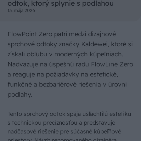
odtok, ktorý splynie s podlahou
13. mája 2026
FlowPoint Zero patrí medzi dizajnové
sprchové odtoky značky Kaldewei, ktoré si
získali obľubu v moderných kúpeľniach.
Nadväzuje na úspešnú radu FlowLine Zero
a reaguje na požiadavky na estetické,
funkčné a bezbariérové riešenia v úrovni
podlahy.
Tento sprchový odtok spája ušľachtilú estetiku
s technickou precíznosťou a predstavuje
nadčasové riešenie pre súčasné kúpeľňové
priestory. Návrh renomovaného dizajnéra