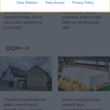
Data Deletion
Data Access
Privacy Policy
Temné stránky chalúp:
Žena, búracie kladivo a
10 najčastejších
vôňa dreva: Takáto
skrytých chýb, ktoré
premena zrubu z roku
vás môžu nepríjemne
1654 sa nevidí každý
prekvapiť
deň!
DOM
Chystáte sa zatepľovať
Ako si svojpomocne
alebo meniť kotol?
zatepliť dom
Návod, ako v nových
minerálnymi doskami