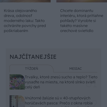
Krása olejovaného
Chcete dominantu
dreva, odolnosť
interiéru, ktorá pritiahne
moderného laku: Takto
pohľady? Vyrobte si
ochránite povrchy pred
takéto masívne
poškriabaním
orechové svietidlo
NAJČÍTANEJŠIE
TÝŽDEŇ
MESIAC
Trvalky, ktoré znesú sucho a teplo? Tieto
vysaďte na miesta, na ktoré slnko svieti
celý deň
Vnútorné žalúzie sú v 40-stupňových
horúčavách pasca: Prečo z okna robia