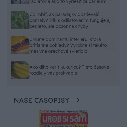
radiátor a ako to vyriešiť za pár eur?
Čo robiť, ak paradajky dozrievajú
pomaly? Trik s odlisťovaním funguje aj
cez leto, ale pozor na chyby
Chcete dominantu interiéru, ktorá
pritiahne pohľady? Vyrobte si takéto
masívne orechové svietidlo
Ako dlho variť kukuricu? Tieto časové
rozdiely vás prekvapia
NAŠE ČASOPISY