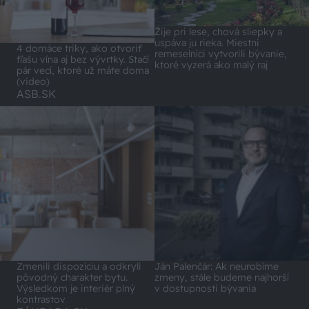
Žije pri lese, chová sliepky a
uspáva ju rieka. Miestni
4 domáce triky, ako otvoriť
remeselníci vytvorili bývanie,
fľašu vína aj bez vývrtky. Stačí
ktoré vyzerá ako malý raj
pár vecí, ktoré už máte doma
(video)
ASB.SK
Zmenili dispozíciu a odkryli
Ján Palenčár: Ak neurobíme
pôvodný charakter bytu.
zmeny, stále budeme najhorší
Výsledkom je interiér plný
v dostupnosti bývania
kontrastov