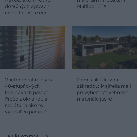
dotačných výzvach
Multipor ETX
neprísť o tisíce eur
Vnútorné žalúzie sú v
Dom s ukážkovou
40-stupňových
záhradou: Majitelia mali
horúčavách pasca:
pri výbere stavebného
Prečo z okna robia
materiálu jasno
radiátor a ako to
vyriešiť za pár eur?