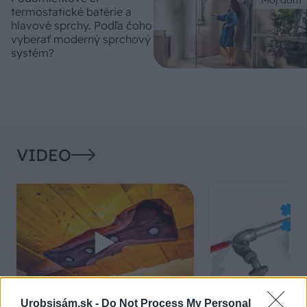
termostatické batérie a
hlavové sprchy. Podľa čoho
vyberať moderný sprchový
systém?
VIDEO
Urobsisám.sk -
Do Not Process My Personal