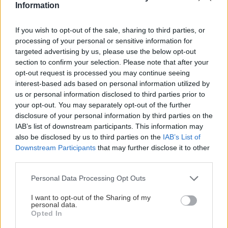
Information
Chcete dominantu interiéru,
Prečo klasická iz
ktorá pritiahne pohľady?
potrubia v mrazo
If you wish to opt-out of the sale, sharing to third parties, or
Vyrobte si takéto masívne
ako to vyriešiť r
processing of your personal or sensitive information for
orechové svietidlo
targeted advertising by us, please use the below opt-out
section to confirm your selection. Please note that after your
opt-out request is processed you may continue seeing
interest-based ads based on personal information utilized by
ZÁHRADA
us or personal information disclosed to third parties prior to
your opt-out. You may separately opt-out of the further
disclosure of your personal information by third parties on the
IAB’s list of downstream participants. This information may
also be disclosed by us to third parties on the
IAB’s List of
Downstream Participants
that may further disclose it to other
third parties.
Please note that this website/app uses one or more Google
Personal Data Processing Opt Outs
services and may gather and store information including but
5 trvaliek s
Trvalky, ktoré znesú
not limited to your visit or usage behaviour. You may click to
I want to opt-out of the Sharing of my
personal data.
panašovanými listami,
sucho a teplo? Tieto
grant or deny consent to Google and its third-party tags to
Opted In
ktoré dodajú vášmu
vysaďte na miesta, na
use your data for below specified purposes in below Google