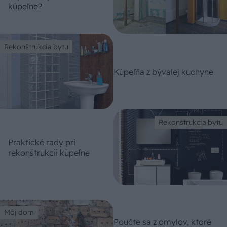
kúpeľne?
Rekonštrukcia bytu
Kúpeľňa z bývalej kuchyne
Rekonštrukcia bytu
Praktické rady pri
rekonštrukcii kúpeľne
Môj dom
Poučte sa z omylov, ktoré