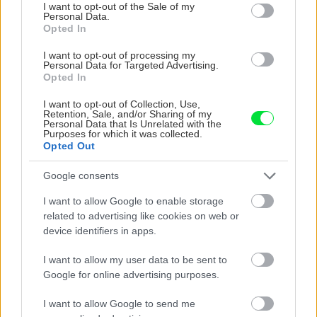
záhonu celosezónny
ktoré slnko svieti celý
consent section.
I want to opt-out of the Sale of my
šmrnc
deň
Personal Data.
Opted In
I want to opt-out of processing my
Personal Data for Targeted Advertising.
Opted In
I want to opt-out of Collection, Use,
Retention, Sale, and/or Sharing of my
Personal Data that Is Unrelated with the
Purposes for which it was collected.
Opted Out
Nemusí to byť len
Môže aspirín zachrániť
Google consents
levanduľa! 7 fialových
ochabnuté izbové
krások, ktoré rozžiaria
rastliny? Pravda vás
I want to allow Google to enable storage
vašu záhradu
možno prekvapí
related to advertising like cookies on web or
device identifiers in apps.
I want to allow my user data to be sent to
CHALUPA
Google for online advertising purposes.
I want to allow Google to send me