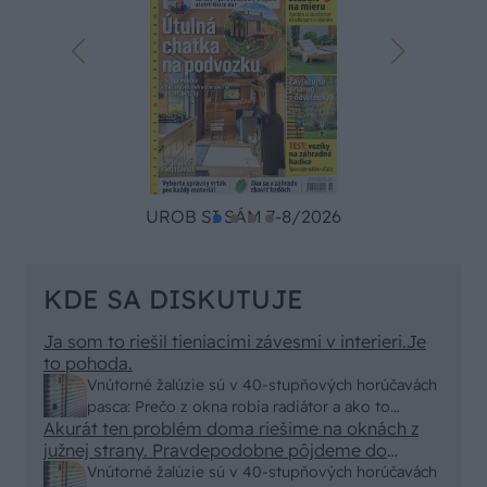
UROB SI SÁM 7-8/2026
KDE SA DISKUTUJE
Ja som to riešil tieniacimi závesmi v interieri.Je
to pohoda.
Vnútorné žalúzie sú v 40-stupňových horúčavách
pasca: Prečo z okna robia radiátor a ako to
Akurát ten problém doma riešime na oknách z
vyriešiť za pár eur?
južnej strany. Pravdepodobne pôjdeme do
vonkajšieho tienenia na spôsob markízy
Vnútorné žalúzie sú v 40-stupňových horúčavách