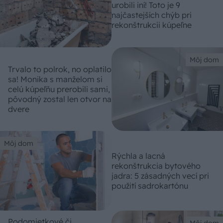
urobili iní! Toto je 9
najčastejších chýb pri
rekonštrukcii kúpeľne
Môj dom
Trvalo to polrok, no oplatilo
sa! Monika s manželom si
celú kúpeľňu prerobili sami,
pôvodný zostal len otvor na
dvere
Môj dom
Rýchla a lacná
rekonštrukcia bytového
jadra: 5 zásadných vecí pri
použití sadrokartónu
Podomietkové či
Môj dom