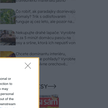
stavebného materiálu jasno
Čo robiť, ak paradajky dozrievajú
pomaly? Trik s odlisťovaním
funguje aj cez leto, ale pozor na
chyby
Nekupujte drahé lapače: Vyrobte
si za 5 minút domácu pascu na
osy a sršne, ktorá ich nepustí von
Chcete dominantu interiéru,
ktorá pritiahne pohľady? Vyrobte
si takéto masívne orechové
svietidlo
sonal or
ection to
NAŠE ČASOPISY
ou may
 personal
out of the
 downstream