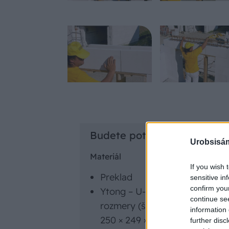
Budete potrebovať
Urobsisám
Materiál
If you wish 
Preklad
sensitive in
confirm you
Ytong – U-profil
continue se
rozmery (š. × v. × d.):
information 
250 × 249 × 599, ks 7,356 €
further disc