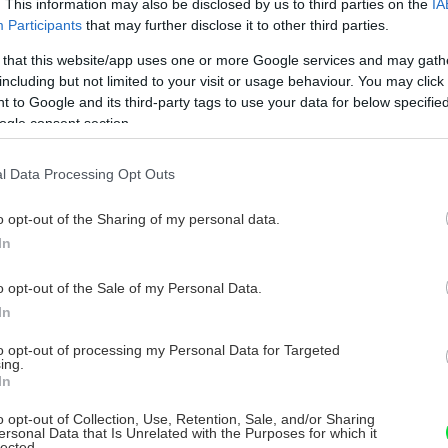
. This information may also be disclosed by us to third parties on the
IA
Participants
that may further disclose it to other third parties.
€
 that this website/app uses one or more Google services and may gath
including but not limited to your visit or usage behaviour. You may click 
ím – pero + drážka, úchopové kapsy)
 to Google and its third-party tags to use your data for below specifi
49 × 599 mm, ks 7,584 €
ogle consent section.
l Data Processing Opt Outs
reba približne 3,8 kg/m2, papierové
o opt-out of the Sharing of my personal data.
In
o opt-out of the Sale of my Personal Data.
In
šadlo
to opt-out of processing my Personal Data for Targeted
ica
ing.
In
ktrická pásová
o opt-out of Collection, Use, Retention, Sale, and/or Sharing
ersonal Data that Is Unrelated with the Purposes for which it
nie
lected.