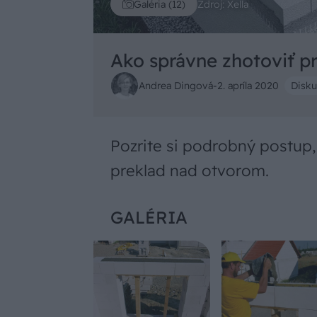
Zdroj: Xella
Galéria (12)
Ako správne zhotoviť p
Andrea Dingová
-
2. apríla 2020
Disku
Pozrite si podrobný postup,
preklad nad otvorom.
GALÉRIA