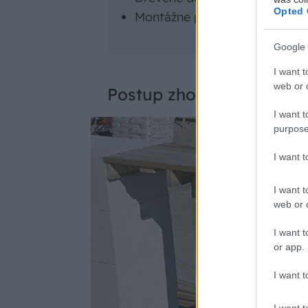
Opted 
Montážne podpery
Google 
I want t
web or d
Postup zhotovenie prekl
I want t
purpose
I want 
I want t
web or d
I want t
or app.
I want t
I want t