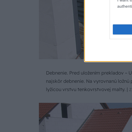
authenti
Debnenie. Pred uložením prekladov – U
najskôr debnenie. Na vyrovnanú ložnú
lyžicou vrstvu tenkovrstvovej malty.
|
Z