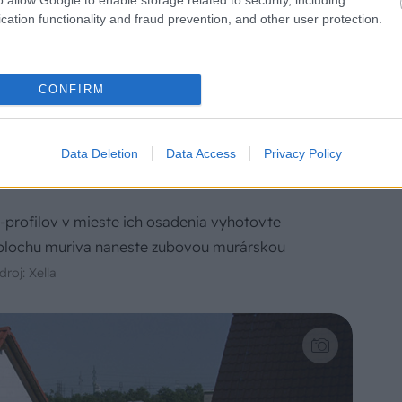
cation functionality and fraud prevention, and other user protection.
CONFIRM
Data Deletion
Data Access
Privacy Policy
-profilov v mieste ich osadenia vyhotovte
 plochu muriva naneste zubovou murárskou
droj: Xella