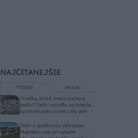
NAJČÍTANEJŠIE
TÝŽDEŇ
MESIAC
Trvalky, ktoré znesú sucho a
teplo? Tieto vysaďte na miesta,
na ktoré slnko svieti celý deň
Dom s ukážkovou záhradou:
Majitelia mali pri výbere