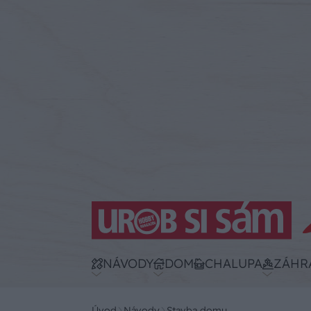
NÁVODY
DOM
CHALUPA
ZÁHR
Úvod
Návody
Stavba domu