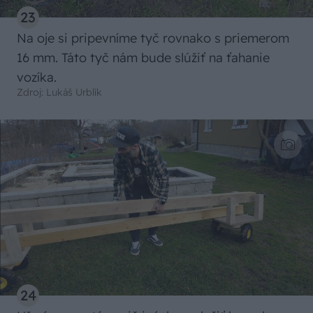
23
Na oje si pripevníme tyč rovnako s priemerom
16 mm. Táto tyč nám bude slúžiť na ťahanie
vozíka.
Zdroj: Lukáš Urblík
24