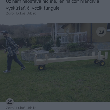
Už nám neostáva nič iné, len naložiť hranoly a
vyskúšať, či vozík funguje.
Zdroj: Lukáš Urblík
25
Zdroj: Lukáš Urblík