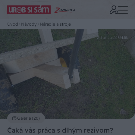
Úvod
Návody
Náradie a stroje
Zdroj: Lukáš Urblík
Galéria (26)
Čaká vás práca s dlhým rezivom?