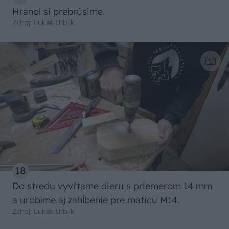
Hranol si prebrúsime.
Zdroj: Lukáš Urblík
18
Do stredu vyvŕtame dieru s priemerom 14 mm
a urobíme aj zahĺbenie pre maticu M14.
Zdroj: Lukáš Urblík