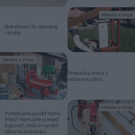
Náradie a stroje
Briketovací lis domácej
výroby
Náradie a stroje
Štiepačka dreva s
reťazovou pílou
Náradie a stroje
Potrebujete použiť hornú
frézu? Nemusíte ju hneď
kupovať, stačí si vyrobiť
šikovnú pomôcku