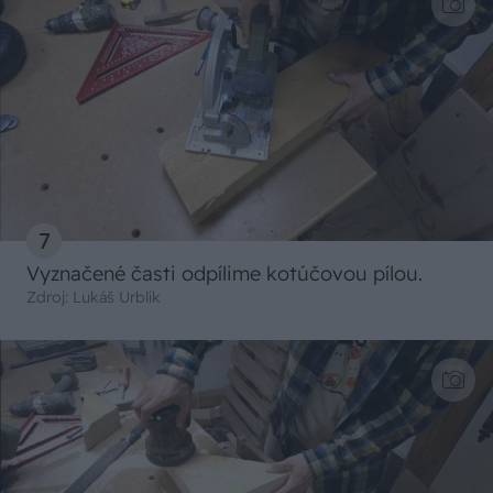
7
Vyznačené časti odpílime kotúčovou pílou.
Zdroj: Lukáš Urblík