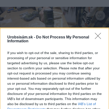
Urobsisám.sk -
Do Not Process My Personal
Information
If you wish to opt-out of the sale, sharing to third parties, or
processing of your personal or sensitive information for
targeted advertising by us, please use the below opt-out
13
section to confirm your selection. Please note that after your
opt-out request is processed you may continue seeing
Do vyvŕtaných dier vložíme drevoskrutky 4x80
interest-based ads based on personal information utilized by
mm a pripevníme hranol 5x8x35 cm.
us or personal information disclosed to third parties prior to
Zdroj: Lukáš Urblík
your opt-out. You may separately opt-out of the further
disclosure of your personal information by third parties on the
IAB’s list of downstream participants. This information may
also be disclosed by us to third parties on the
IAB’s List of
Downstream Participants
that may further disclose it to other