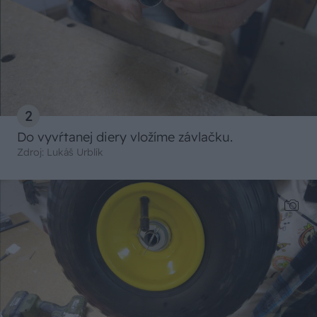
2
Do vyvŕtanej diery vložíme závlačku.
Zdroj: Lukáš Urblík