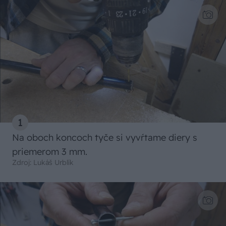
1
Na oboch koncoch tyče si vyvŕtame diery s
priemerom 3 mm.
Zdroj: Lukáš Urblík