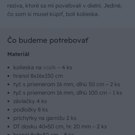
reziva, ktoré sa mi povaľovali v dielni. Jediné,
čo som si musel kúpiť, boli kolieska.
Čo budeme potrebovať
Materiál
kolieska na
vozík
– 4 ks
hranol 8x16x150 cm
tyč s priemerom 16 mm, dlhú 50 cm – 2 ks
tyč s priemerom 16 mm, dlhú 100 cm – 1 ks
závlačky 4 ks
podložky 8 ks
príchytky na garnižu 2 ks
DT dosku 40×50 cm, hr. 20 mm – 2 ks
hranol 8x8x30 cm – 8 ks