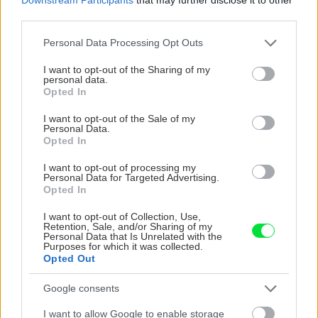
third parties.
Please note that this website/app uses one or more Google
Personal Data Processing Opt Outs
services and may gather and store information including but
not limited to your visit or usage behaviour. You may click to
I want to opt-out of the Sharing of my
personal data.
grant or deny consent to Google and its third-party tags to
Opted In
use your data for below specified purposes in below Google
consent section.
I want to opt-out of the Sale of my
Personal Data.
14
Opted In
Do stredu hranola vyvŕtame dieru s priemerom
I want to opt-out of processing my
Personal Data for Targeted Advertising.
14 mm.
Opted In
Zdroj: Lukáš Urblík
I want to opt-out of Collection, Use,
Retention, Sale, and/or Sharing of my
Personal Data that Is Unrelated with the
Purposes for which it was collected.
Opted Out
Google consents
I want to allow Google to enable storage