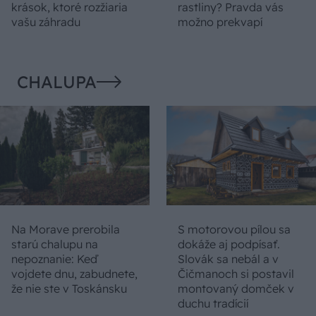
krások, ktoré rozžiaria
rastliny? Pravda vás
vašu záhradu
možno prekvapí
CHALUPA
Na Morave prerobila
S motorovou pílou sa
starú chalupu na
dokáže aj podpísať.
nepoznanie: Keď
Slovák sa nebál a v
vojdete dnu, zabudnete,
Čičmanoch si postavil
že nie ste v Toskánsku
montovaný domček v
duchu tradícií