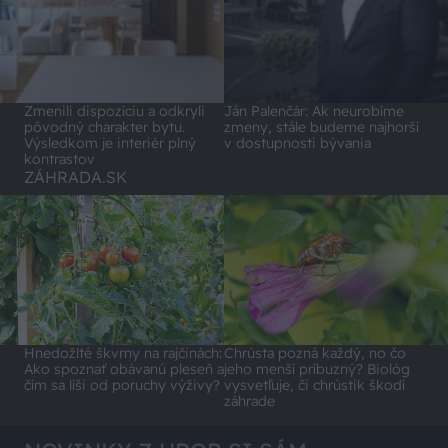
Zmenili dispozíciu a odkryli
Ján Palenčár: Ak neurobíme
pôvodný charakter bytu.
zmeny, stále budeme najhorší
Výsledkom je interiér plný
v dostupnosti bývania
kontrastov
ZÁHRADA.SK
Hnedožlté škvrny na rajčinách:
Chrústa pozná každý, no čo
Ako spoznať obávanú pleseň a
jeho menší príbuzný? Biológ
čím sa líši od poruchy výživy?
vysvetľuje, či chrústik škodí
záhrade