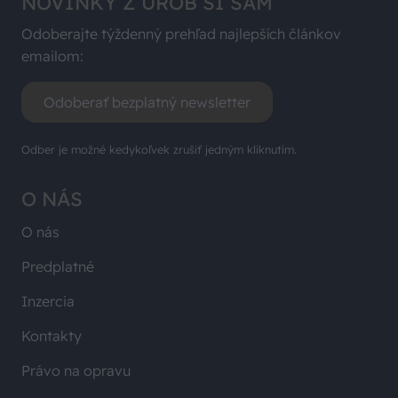
NOVINKY Z UROB SI SÁM
Odoberajte týždenný prehľad najlepších článkov
emailom:
Odoberať bezplatný newsletter
Odber je možné kedykoľvek zrušiť jedným kliknutím.
O NÁS
O nás
Predplatné
Inzercia
Kontakty
Právo na opravu