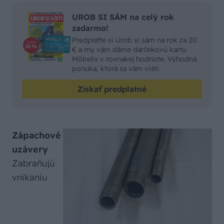
UROB SI SÁM na celý rok
zadarmo!
Predplaťte si Urob si sám na rok za 20
€ a my vám dáme darčekovú kartu
Möbelix v rovnakej hodnote. Výhodná
ponuka, ktorá sa vám vráti.
Získať predplatné
Zápachové
uzávery
Zabraňujú
vnikaniu