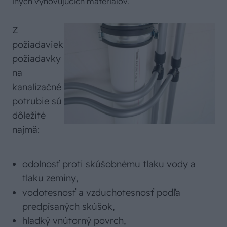
iných vyhovujúcich materiálov.
Z
požiadaviek
požiadavky
na
kanalizačné
potrubie sú
dôležité
najmä:
odolnosť proti skúšobnému tlaku vody a
tlaku zeminy,
vodotesnosť a vzduchotesnosť podľa
predpísaných skúšok,
hladký vnútorný povrch,