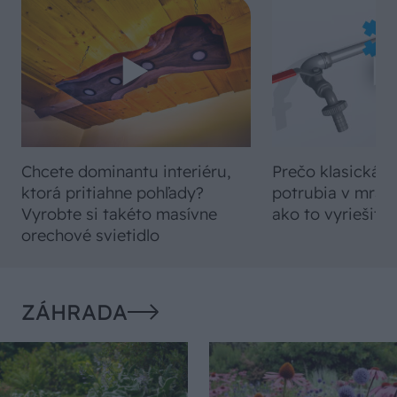
Chcete dominantu interiéru,
Prečo klasická iz
ktorá pritiahne pohľady?
potrubia v mrazo
Vyrobte si takéto masívne
ako to vyriešiť r
orechové svietidlo
ZÁHRADA