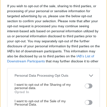
If you wish to opt-out of the sale, sharing to third parties, or
processing of your personal or sensitive information for
targeted advertising by us, please use the below opt-out
Vykurovanie
section to confirm your selection. Please note that after your
opt-out request is processed you may continue seeing
Odpadové vody z
interest-based ads based on personal information utilized by
domácnosti – čo s nimi?
us or personal information disclosed to third parties prior to
your opt-out. You may separately opt-out of the further
disclosure of your personal information by third parties on the
IAB’s list of downstream participants. This information may
Vykurovanie
also be disclosed by us to third parties on the
IAB’s List of
Downstream Participants
that may further disclose it to other
Odvádzanie odpadovej
third parties.
vody
Please note that this website/app uses one or more Google
Personal Data Processing Opt Outs
services and may gather and store information including but
not limited to your visit or usage behaviour. You may click to
I want to opt-out of the Sharing of my
personal data.
Rekonštrukcia interiéru
grant or deny consent to Google and its third-party tags to
Opted In
use your data for below specified purposes in below Google
Zabudovanie
consent section.
I want to opt-out of the Sale of my
sprchovacieho kúta
Personal Data.