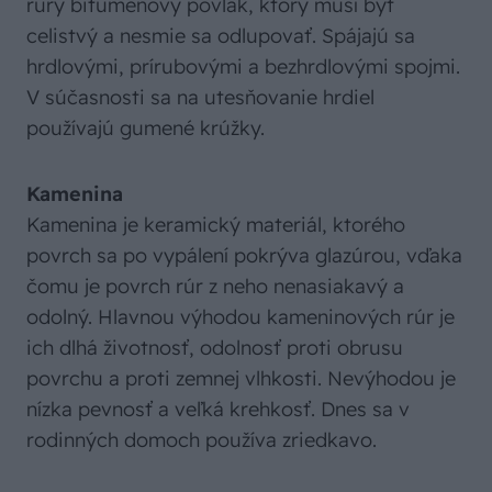
rúry bitúmenový povlak, ktorý musí byť
celistvý a nesmie sa odlupovať. Spájajú sa
hrdlovými, prírubovými a bezhrdlovými spojmi.
V súčasnosti sa na utesňovanie hrdiel
používajú gumené krúžky.
Kamenina
Kamenina je keramický materiál, ktorého
povrch sa po vypálení pokrýva glazúrou, vďaka
čomu je povrch rúr z neho nenasiakavý a
odolný. Hlavnou výhodou kameninových rúr je
ich dlhá životnosť, odolnosť proti obrusu
povrchu a proti zemnej vlhkosti. Nevýhodou je
nízka pevnosť a veľká krehkosť. Dnes sa v
rodinných domoch používa zriedkavo.