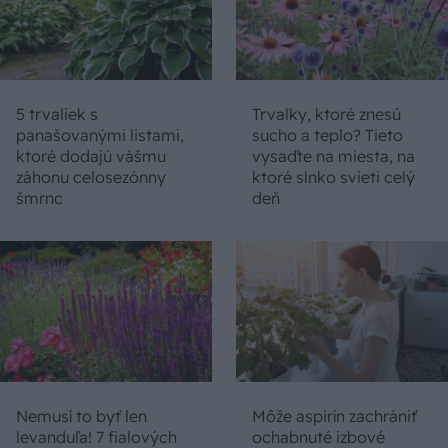
5 trvaliek s
Trvalky, ktoré znesú
panašovanými listami,
sucho a teplo? Tieto
ktoré dodajú vášmu
vysaďte na miesta, na
záhonu celosezónny
ktoré slnko svieti celý
šmrnc
deň
Nemusí to byť len
Môže aspirín zachrániť
levanduľa! 7 fialových
ochabnuté izbové