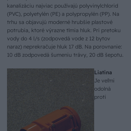
kanalizáciu najviac používajú polyvinylchlorid
(PVC), polyetylén (PE) a polypropylén (PP). Na
trhu sa objavujú moderné hrubšie plastové
potrubia, ktoré výrazne tlmia hluk. Pri pretoku
vody do 4 l/s (zodpovedá vode z 12 bytov
naraz) neprekračuje hluk 17 dB. Na porovnanie:
10 dB zodpovedá šumeniu trávy, 20 dB šepotu.
Liatina
Je veľmi
odolná
proti