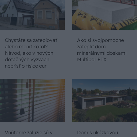
Chystáte sa zatepľovať
Ako si svojpomocne
alebo meniť kotol?
zatepliť dom
Návod, ako v nových
minerálnymi doskami
dotačných výzvach
Multipor ETX
neprísť o tisíce eur
Vnútorné žalúzie sú v
Dom s ukážkovou