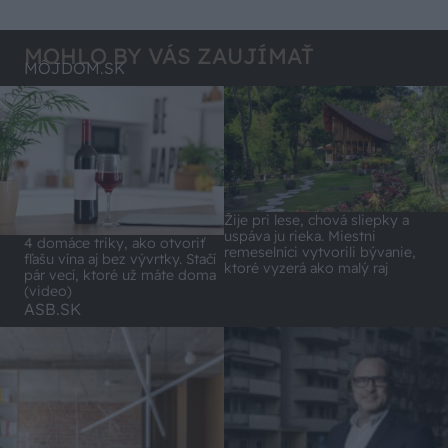
Lídli.
MOHLO BY VÁS ZAUJÍMAŤ
MÔJDOM.SK
Žije pri lese, chová sliepky a
uspáva ju rieka. Miestni
4 domáce triky, ako otvoriť
remeselníci vytvorili bývanie,
fľašu vína aj bez vývrtky. Stačí
ktoré vyzerá ako malý raj
pár vecí, ktoré už máte doma
(video)
ASB.SK