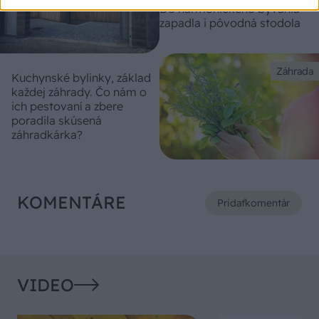
Do harmonického bývania
zapadla i pôvodná stodola
Záhrada
Kuchynské bylinky, základ
každej záhrady. Čo nám o
ich pestovaní a zbere
poradila skúsená
záhradkárka?
KOMENTÁRE
Pridať
komentár
VIDEO