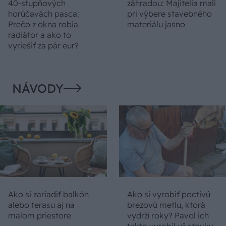
40-stupňových
záhradou: Majitelia mali
horúčavách pasca:
pri výbere stavebného
Prečo z okna robia
materiálu jasno
radiátor a ako to
vyriešiť za pár eur?
NÁVODY
Ako si zariadiť balkón
Ako si vyrobiť poctivú
alebo terasu aj na
brezovú metlu, ktorá
malom priestore
vydrží roky? Pavol ich
takto vyrobil už stovky