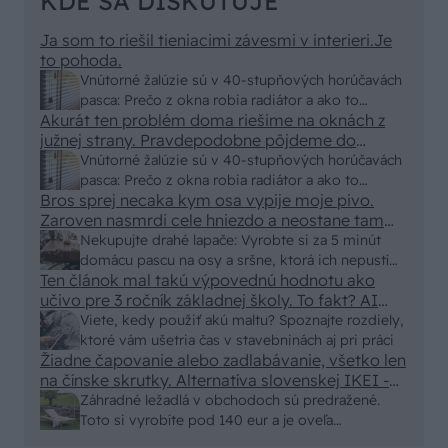
KDE SA DISKUTUJE
Ja som to riešil tieniacimi závesmi v interieri.Je
to pohoda.
Vnútorné žalúzie sú v 40-stupňových horúčavách
pasca: Prečo z okna robia radiátor a ako to
Akurát ten problém doma riešime na oknách z
vyriešiť za pár eur?
južnej strany. Pravdepodobne pôjdeme do
vonkajšieho tienenia na spôsob markízy
Vnútorné žalúzie sú v 40-stupňových horúčavách
250x150cm. Čínsky predajcovia idú okolo 100
pasca: Prečo z okna robia radiátor a ako to
eur kus.
Bros sprej necaka kym osa vypije moje pivo.
vyriešiť za pár eur?
Zaroven nasmrdi cele hniezdo a neostane tam
nic zive. Vasa pasca naucinke moc efektivne.
Nekupujte drahé lapače: Vyrobte si za 5 minút
Skor pritiahne slimaky
domácu pascu na osy a sršne, ktorá ich nepustí
Ten článok mal takú výpovednú hodnotu ako
von
učivo pre 3 ročník základnej školy. To fakt? AI
alebo nejaka kniha z VŠ? Dnešné rychlotvrdnuce
Viete, kedy použiť akú maltu? Spoznajte rozdiely,
malty - pevnosť 40 Mpa a doba schnutia tak 15
ktoré vám ušetria čas v stavebninách aj pri práci
minut , k tomu vodotesné s kryštálikou. A rozdiel
Žiadne čapovanie alebo zadlabávanie, všetko len
na čínske skrutky. Alternatíva slovenskej IKEI -
- schnutie a zretie. Nič?
čo sa týka pevnosti. Autor si nedal veľa námahy s
Záhradné ležadlá v obchodoch sú predražené.
remeselným spracovaním, škoda. No lepšie než
Toto si vyrobíte pod 140 eur a je oveľa
ten odpad z DTD predávaný v Kauflande alebo
pohodlnejšie!