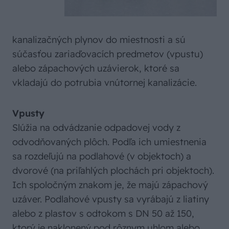
kanalizačných plynov do miestnosti a sú
súčasťou zariaďovacích predmetov (vpustu)
alebo zápachových uzávierok, ktoré sa
vkladajú do potrubia vnútornej kanalizácie.
Vpusty
Slúžia na odvádzanie odpadovej vody z
odvodňovaných plôch. Podľa ich umiestnenia
sa rozdeľujú na podlahové (v objektoch) a
dvorové (na priľahlých plochách pri objektoch).
Ich spoločným znakom je, že majú zápachový
uzáver. Podlahové vpusty sa vyrábajú z liatiny
alebo z plastov s odtokom s DN 50 až 150,
ktorý je naklonený pod rôznym uhlom alebo