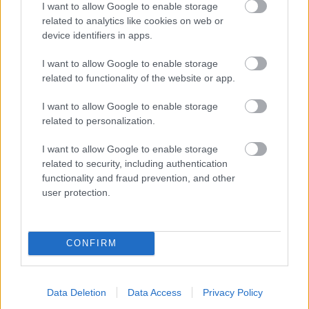
I want to allow Google to enable storage
related to analytics like cookies on web or
device identifiers in apps.
I want to allow Google to enable storage
Môj dom
related to functionality of the website or app.
Chata v objatí potoka
Demänovka. Na pôdoryse
I want to allow Google to enable storage
starej vznikla nová. Lepšie
related to personalization.
zvládne záplavy aj sneh
I want to allow Google to enable storage
related to security, including authentication
Záhrada
functionality and fraud prevention, and other
Tieto plodiny starých
user protection.
rodičov už zo záhrad
takmer zmizli. Vrátime sa k
ich pestovaniu?
CONFIRM
Môj dom
Socialistický rodinný dom
Data Deletion
Data Access
Privacy Policy
premenili na nepoznanie.