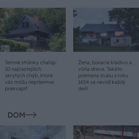
Temné stránky chalúp:
Žena, búracie kladivo a
10 najčastejších
vôňa dreva: Takáto
skrytých chýb, ktoré
premena zrubu z roku
vás môžu nepríjemne
1654 sa nevidí každý
prekvapiť
deň!
DOM