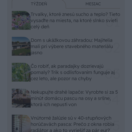
TÝŽDEŇ
MESIAC
Trvalky, ktoré znesú sucho a teplo? Tieto
vysaďte na miesta, na ktoré slnko svieti
celý deň
Dom s ukážkovou záhradou: Majitelia
mali pri výbere stavebného materiálu
jasno
Čo robiť, ak paradajky dozrievajú
pomaly? Trik s odlisťovaním funguje aj
cez leto, ale pozor na chyby
Nekupujte drahé lapače: Vyrobte si za 5
minút domácu pascu na osy a sršne,
ktorá ich nepustí von
Vnútorné žalúzie sú v 40-stupňových
horúčavách pasca: Prečo z okna robia
radiátor a ako to vyriešiť za pár eur?