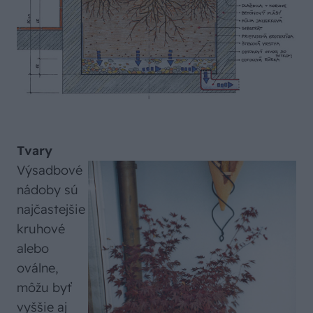
Tvary
Výsadbové
nádoby sú
najčastejšie
kruhové
alebo
oválne,
môžu byť
vyššie aj