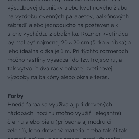
výsadbovej debničky alebo kvetinového žľabu
na výzdobu okenných parapetov, balkónových
zábradlí alebo jednoducho na postavenie k
stene vychádza z obdĺžnika. Rozmer kvetináča
by mal byť najmenej 20 × 20 cm (šírka × hĺbka) a
jeho ideálna dĺžka je 1 m. Pri týchto rozmeroch
možno rastliny vysádzať do tzv. trojsponu, a
tak vytvoriť dva rady bohatej kvetinovej
výzdoby na balkóny alebo okraje terás.
Farby
Hnedá farba sa využíva aj pri drevených
nádobách, hoci tu možno využiť i elegantnú
čiernu alebo bielu (prípadne aj modrú či
zelenú), lebo drevený materiál treba tak či tak