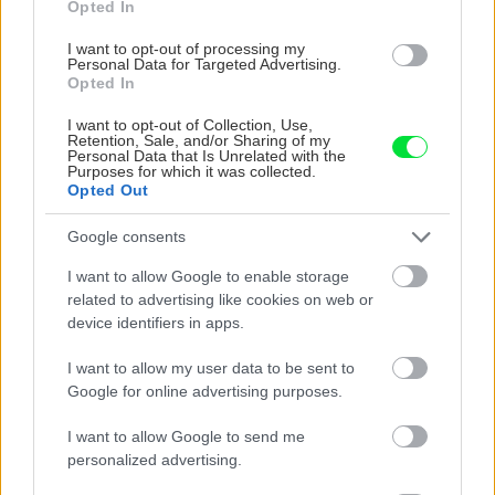
Opted In
I want to opt-out of processing my
Personal Data for Targeted Advertising.
Opted In
I want to opt-out of Collection, Use,
Retention, Sale, and/or Sharing of my
Personal Data that Is Unrelated with the
Purposes for which it was collected.
Opted Out
Google consents
I want to allow Google to enable storage
related to advertising like cookies on web or
materiálovou, tvarovou a farebnou stálosťou a
device identifiers in apps.
malou hmotnosťou. V ponuke sú aj klasické
I want to allow my user data to be sent to
tvary veľkých rozmerov (vhodné pre solitérne
Google for online advertising purposes.
rastliny na terasy) – z keramiky by boli priťažké.
Tento tenkostenný materiál sa vyrába v svetlo-
I want to allow Google to send me
personalized advertising.
i tmavohnedých farbách, pričom svetlý odtieň