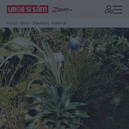
Úvod
Dom
Stavebný materiál