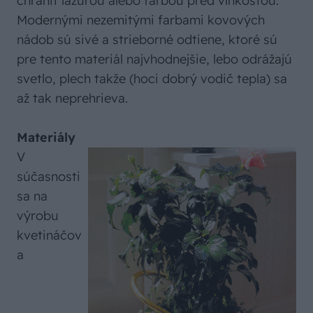
chrániť lazúrou alebo farbou pred vlhkosťou.
Modernými nezemitými farbami kovových
nádob sú sivé a strieborné odtiene, ktoré sú
pre tento materiál najvhodnejšie, lebo odrážajú
svetlo, plech takže (hoci dobrý vodič tepla) sa
až tak neprehrieva.
Materiály
V
súčasnosti
sa na
výrobu
kvetináčov
a