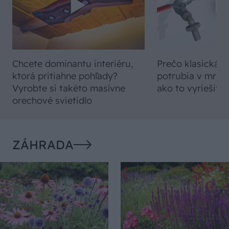
Chcete dominantu interiéru,
Prečo klasická iz
ktorá pritiahne pohľady?
potrubia v mrazo
Vyrobte si takéto masívne
ako to vyriešiť r
orechové svietidlo
ZÁHRADA