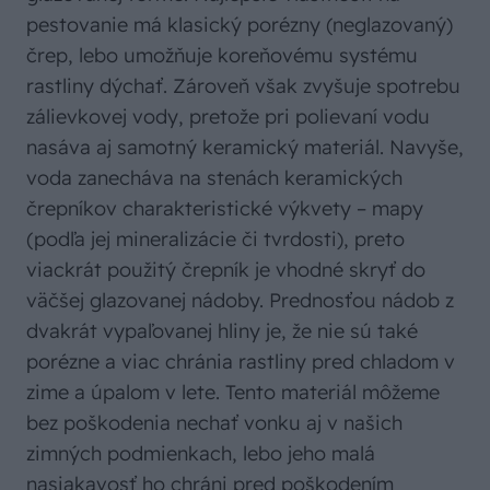
pestovanie má klasický porézny (neglazovaný)
črep, lebo umožňuje koreňovému systému
rastliny dýchať. Zároveň však zvyšuje spotrebu
zálievkovej vody, pretože pri polievaní vodu
nasáva aj samotný keramický materiál. Navyše,
voda zanecháva na stenách keramických
črepníkov charakteristické výkvety – mapy
(po­dľa jej mineralizácie či tvrdosti), preto
viackrát použitý črepník je vhodné skryť do
väčšej glazovanej nádoby. Prednosťou nádob z
dvakrát vypaľovanej hliny je, že nie sú také
porézne a viac chránia rastliny pred chladom v
zime a úpalom v lete. Tento materiál môžeme
bez poškodenia nechať vonku aj v našich
zimných podmienkach, lebo jeho malá
nasiakavosť ho chráni pred poškodením