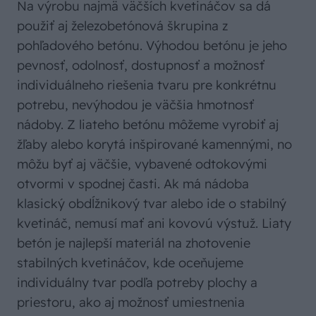
Na výrobu najmä väčších kvetináčov sa dá
použiť aj železobetónová škrupina z
pohľadového betónu. Výhodou betónu je jeho
pevnosť, odolnosť, dostupnosť a možnosť
individuálneho riešenia tvaru pre konkrétnu
potrebu, nevýhodou je väčšia hmotnosť
nádoby. Z liateho betónu môžeme vyrobiť aj
žľaby alebo korytá inšpirované kamennými, no
môžu byť aj väčšie, vybavené odtokovými
otvormi v spodnej časti. Ak má nádoba
klasický obdĺžnikový tvar alebo ide o stabilný
kvetináč, nemusí mať ani kovovú výstuž. Liaty
betón je najlepší materiál na zhotovenie
stabilných kvetináčov, kde oceňujeme
individuálny tvar podľa potreby plochy a
priestoru, ako aj možnosť umiestnenia