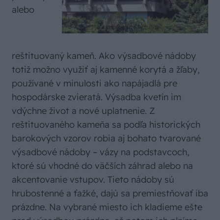
alebo
reštituovaný kameň. Ako výsadbové nádoby
totiž možno využiť aj kamenné korytá a žľaby,
používané v minulosti ako napájadlá pre
hospodárske zvieratá. Výsadba kvetín im
vdýchne život a nové uplatnenie. Z
reštituovaného kameňa sa podľa historických
barokových vzorov robia aj bohato tvarované
výsadbové nádoby – vázy na podstavcoch,
ktoré sú vhodné do väčších záhrad alebo na
akcentovanie vstupov. Tieto nádoby sú
hrubostenné a ťažké, dajú sa premiestňovať iba
prázdne. Na vybrané miesto ich kladieme ešte