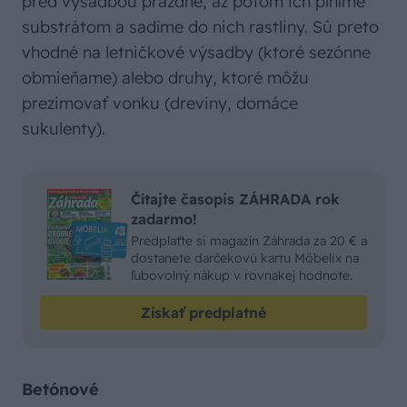
pred výsadbou prázdne, až potom ich plníme
substrátom a sadíme do nich rastliny. Sú preto
vhodné na letničkové výsadby (ktoré sezónne
obmieňame) alebo druhy, ktoré môžu
prezimovať vonku (dreviny, domáce
sukulenty).
Čítajte časopis ZÁHRADA rok
zadarmo!
Predplaťte si magazín Záhrada za 20 € a
dostanete darčekovú kartu Möbelix na
ľubovolný nákup v rovnakej hodnote.
Získať predplatné
Betónové