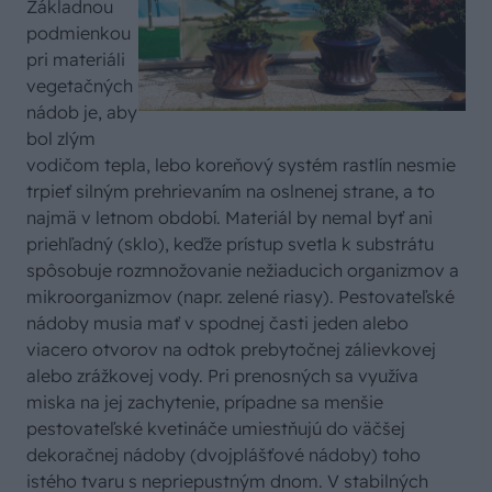
Základnou
podmienkou
pri materiáli
vegetačných
nádob je, aby
bol zlým
vodičom tepla, lebo koreňový systém rast­lín nesmie
trpieť silným prehrievaním na oslnenej strane, a to
najmä v letnom období. Materiál by nemal byť ani
priehľadný (sklo), keďže prístup svetla k substrátu
spôsobuje rozmnožovanie nežiaducich organizmov a
mikroorganizmov (napr. zelené riasy). Pestovateľské
nádoby musia mať v spodnej časti jeden alebo
viacero otvorov na odtok prebytočnej zálievkovej
alebo zrážkovej vody. Pri prenosných sa využíva
miska na jej zachytenie, prípadne sa menšie
pestovateľské kvetináče umiestňujú do väčšej
dekoračnej nádoby (dvojplášťové nádoby) toho
istého tvaru s nepriepustným dnom. V stabilných