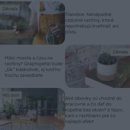
Záhrada
Tilandsie: Nenápadné
vzdušné rastliny, ktoré
nepotrebujú kvetináč ani
pôdu
Záhrada
Málo miesta a času na
rastliny? Graptopetal bude
„šik“ kdekoľvek, aj keď ho
trochu zanedbáte
Môj dom
Aké izbovky sú vhodné do
pracovne a čo dať do
kúpeľne bez okien? 6 tipov,
kam s rastlinami pre čo
najlepší efekt