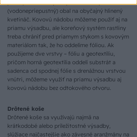
preto je vhodné využiť ju ako vonkajší
(vodonepriepustný) obal na obyčajný hlinený
kvetináč. Kovovú nádobu môžeme použiť aj na
priamu výsadbu, ale koreňový systém rastliny
treba chrániť pred priamym stykom s kovovým
materiálom tak, že ho oddelíme fóliou. Ak
použijeme dve vrstvy – fóliu a geotextíliu,
pričom horná geotextília oddelí substrát a
sadenca od spodnej fólie s drenážnou vrstvou
vnútri, môžeme využiť na priamu výsadbu aj
kovovú nádobu bez odtokového otvoru.
Drôtené koše
Drôtené koše sa využívajú najmä na
krátkodobé alebo príležitostné výsadby,
slúžiace najčastejšie ako závesné aranžmány na