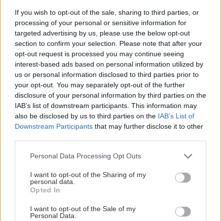
však najmä mäkké drevo rýchlo rozkladá, a
If you wish to opt-out of the sale, sharing to third parties, or
processing of your personal or sensitive information for
preto sa musí opakovane impregnovať a
targeted advertising by us, please use the below opt-out
natierať vodovzdornými nátermi neškodnými
section to confirm your selection. Please note that after your
pre rastliny. Pred výsadbou je vhodné kvetináč
opt-out request is processed you may continue seeing
interest-based ads based on personal information utilized by
ešte vyložiť fóliou, aby sa trvalo vlhký substrát
us or personal information disclosed to third parties prior to
oddelil od dreveného plášťa nádoby.
your opt-out. You may separately opt-out of the further
disclosure of your personal information by third parties on the
IAB’s list of downstream participants. This information may
Z plastu
also be disclosed by us to third parties on the
IAB’s List of
V ostatnom
Downstream Participants
that may further disclose it to other
období sú
third parties.
veľmi
Please note that this website/app uses one or more Google
Personal Data Processing Opt Outs
obľúbené
services and may gather and store information including but
not limited to your visit or usage behaviour. You may click to
I want to opt-out of the Sharing of my
kvetináče z
personal data.
grant or deny consent to Google and its third-party tags to
plastov,
Opted In
use your data for below specified purposes in below Google
pretože sa
consent section.
I want to opt-out of the Sale of my
Personal Data.
vyznačujú