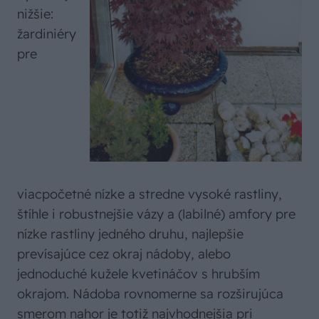
nižšie:
žardiniéry
pre
viacpočetné nízke a stredne vysoké rastliny,
štíhle i robustnejšie vázy a (labilné) amfory pre
nízke rastliny jedného druhu, najlepšie
prevísajúce cez okraj nádoby, alebo
jednoduché kužele kvetináčov s hrubším
okrajom. Nádoba rovnomerne sa rozširujúca
smerom nahor je totiž najvhodnejšia pri