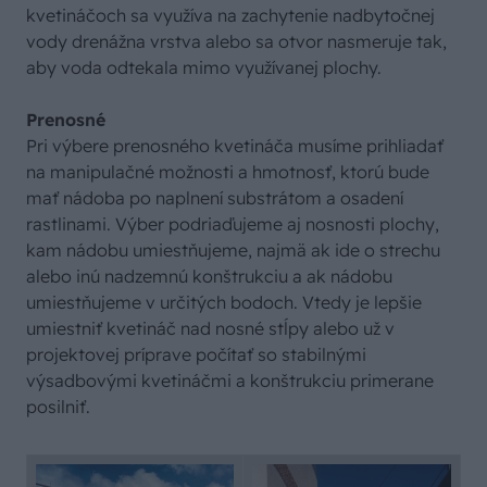
kvetináčoch sa využíva na zachytenie nadbytočnej
vody drenážna vrstva alebo sa otvor nasmeruje tak,
aby voda odtekala mimo využívanej plochy.
Prenosné
Pri výbere prenosného kvetináča musíme prihliadať
na manipulačné možnosti a hmotnosť, ktorú bude
mať nádoba po naplnení substrátom a osadení
rastlinami. Výber podriaďujeme aj nosnosti plochy,
kam nádobu umiestňujeme, najmä ak ide o strechu
alebo inú nadzemnú konštrukciu a ak nádobu
umiestňujeme v určitých bodoch. Vtedy je lepšie
umiestniť kvetináč nad nosné stĺpy alebo už v
projektovej príprave počítať so stabilnými
výsadbovými kvetináčmi a konštrukciu primerane
posilniť.