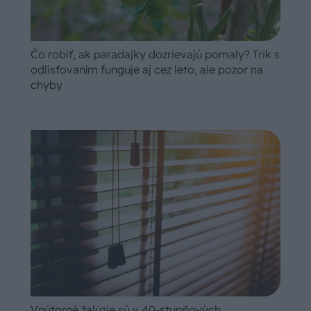
Čo robiť, ak paradajky dozrievajú pomaly? Trik s
odlisťovaním funguje aj cez leto, ale pozor na
chyby
Vnútorné žalúzie sú v 40-stupňových