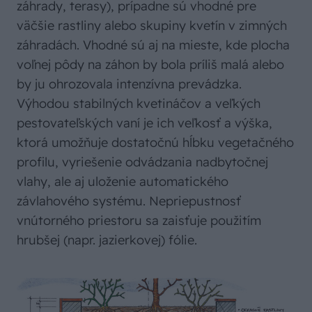
záhrady, terasy), prípadne sú vhodné pre
väčšie rastliny alebo skupiny kvetín v zimných
záhradách. Vhodné sú aj na mieste, kde plocha
voľnej pôdy na záhon by bola príliš malá alebo
by ju ohrozovala intenzívna prevádzka.
Výhodou stabilných kvetináčov a veľkých
pestovateľských vaní je ich veľkosť a výška,
ktorá umožňuje dostatočnú hĺbku vegetačného
profilu, vyriešenie odvádzania nadbytočnej
vlahy, ale aj uloženie automatického
závlahového systému. Nepriepustnosť
vnútorného priestoru sa zaisťuje po­užitím
hrubšej (napr. jazierkovej) fólie.