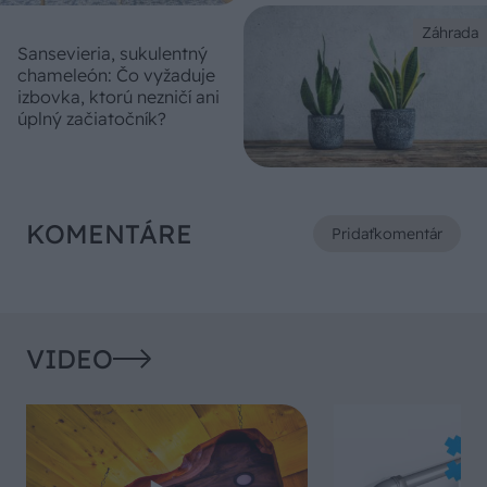
Záhrada
Sansevieria, sukulentný
chameleón: Čo vyžaduje
izbovka, ktorú nezničí ani
úplný začiatočník?
KOMENTÁRE
Pridať
komentár
VIDEO