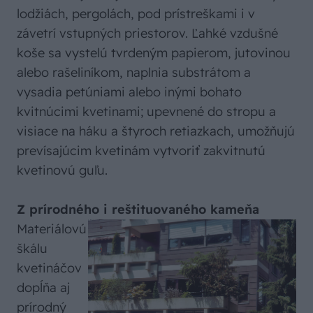
lodžiách, pergolách, pod prístreškami i v
závetrí vstupných priestorov. Ľahké vzdušné
koše sa vystelú tvrdeným papierom, jutovinou
alebo rašeliníkom, naplnia substrátom a
vysadia petúniami alebo inými bohato
kvitnúcimi kvetinami; upevnené do stropu a
visiace na háku a štyroch retiazkach, umožňujú
prevísajúcim kvetinám vytvoriť zakvitnutú
kvetinovú guľu.
Z prírodného i reštituovaného kameňa
Materiálovú
škálu
kvetináčov
dopĺňa aj
prírodný