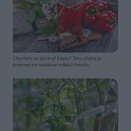
Chystáte sa zavárať kápiu? Táto chyba ju
premení na nevábne mäkkú hmotu