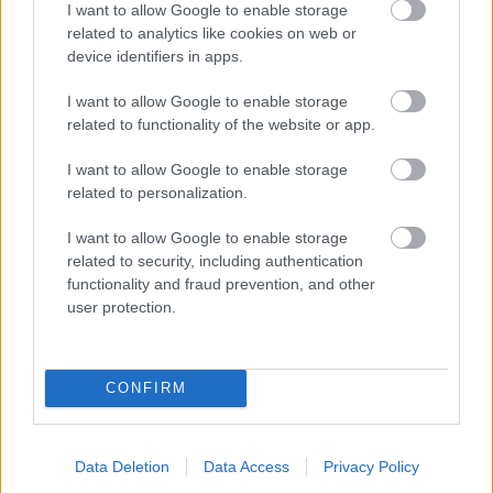
je vhodný do teplejších oblastí, keďže v lete
I want to allow Google to enable storage
odráža teplo, kým tmavý sa hodí do chladných,
related to analytics like cookies on web or
device identifiers in apps.
pretože akumuluje teplo. Nevýhodou
kvetináčov z plastov je ich nepriedušnosť,
I want to allow Google to enable storage
takže koreňový systém rastliny v nich je
related to functionality of the website or app.
mimoriadne citlivý na preliatie a ľahko zahníva,
I want to allow Google to enable storage
ak premokrenie substrátu trvá dlhšie.
related to personalization.
I want to allow Google to enable storage
Kovové nádoby
related to security, including authentication
Celokovové výsadbové nádoby môžu mať
functionality and fraud prevention, and other
user protection.
podobu pozinkovaného plechového vedra i
medeného kotlíka alebo hrnca (s uchami).
Striebristé plechové nádoby sú v súčasnosti
CONFIRM
veľmi moderné, sú vhodné do moderných
interiérov i exteriérov. V prípade staršej
Data Deletion
Data Access
Privacy Policy
nádoby môže byť problémom odtokový otvor,