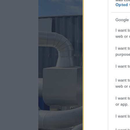
Opted 
Google 
I want t
web or d
I want t
purpose
I want 
I want t
web or d
I want t
or app.
I want t
I want t