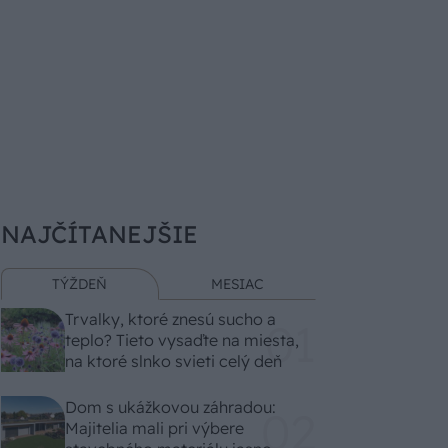
NAJČÍTANEJŠIE
TÝŽDEŇ
MESIAC
Trvalky, ktoré znesú sucho a
teplo? Tieto vysaďte na miesta,
na ktoré slnko svieti celý deň
Dom s ukážkovou záhradou:
Majitelia mali pri výbere