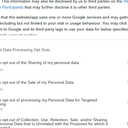
. This information may also be disclosed by us to third parties on the
IA
lynových staníc na biometánové. Vzhľadom
Participants
that may further disclose it to other third parties.
 plynárenskej sústavy až tretinu z nich.
 that this website/app uses one or more Google services and may gath
including but not limited to your visit or usage behaviour. You may click 
iometáne
 to Google and its third-party tags to use your data for below specifi
ogle consent section.
reto je vo forme bioCNG a bioLNG
arbonizáciu dopravy. Pri jeho spaľovaní
l Data Processing Opt Outs
e látky, čím výrazne prispieva k čistejšiemu
o opt-out of the Sharing of my personal data.
 surovinou pre výrobu biometánu je kurací
In
rozložiteľné odpady. Zloženie biometánu je
 ale na rozdiel od tohto fosílneho paliva
o opt-out of the Sale of my Personal Data.
ch surovín alebo priamo z odpadov a jeho
In
to opt-out of processing my Personal Data for Targeted
ing.
In
o opt-out of Collection, Use, Retention, Sale, and/or Sharing
ersonal Data that Is Unrelated with the Purposes for which it
lected.