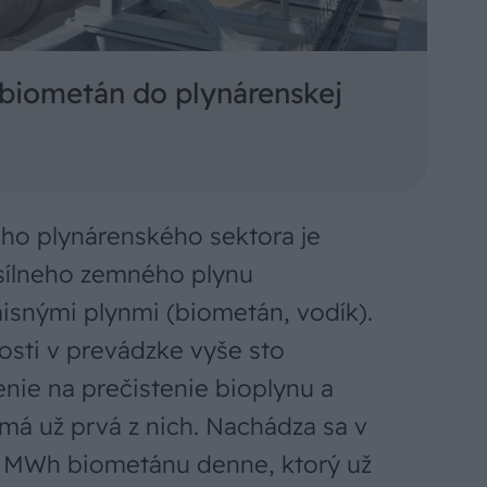
 biometán do plynárenskej
ho plynárenského sektora je
sílneho zemného plynu
snými plynmi (biometán, vodík).
osti v prevádzke vyše sto
enie na prečistenie bioplynu a
má už prvá z nich. Nachádza sa v
9 MWh biometánu denne, ktorý už