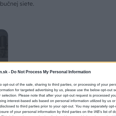
ibučnej siete.
.sk -
Do Not Process My Personal Information
 vyrábajú z bioplynu elektrickú energiu,
to opt-out of the sale, sharing to third parties, or processing of your per
eplo, pre vlastnú spotrebu. Vláda ráta v
formation for targeted advertising by us, please use the below opt-out s
r selection. Please note that after your opt-out request is processed y
u premeny bioplynových staníc na
eing interest-based ads based on personal information utilized by us or
on bude možné napojiť do našej
disclosed to third parties prior to your opt-out. You may separately opt-
h. Vláda v projekte Plán Obnovy počíta s
losure of your personal information by third parties on the IAB’s list of