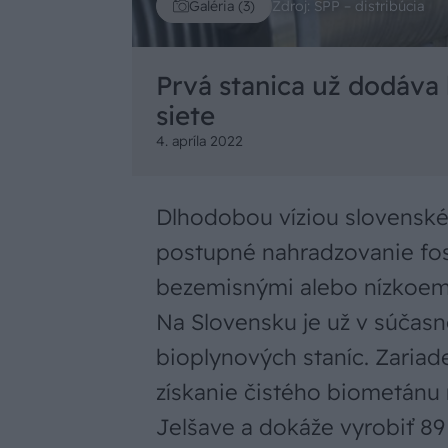
Zdroj: SPP – distribúcia
Galéria (3)
Prvá stanica už dodáva
siete
4. apríla 2022
Dlhodobou víziou slovenské
postupné nahradzovanie fo
bezemisnými alebo nízkoemi
Na Slovensku je už v súčasn
bioplynových staníc. Zariad
získanie čistého biometánu 
Jelšave a dokáže vyrobiť 8