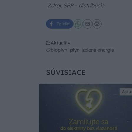
Zdroj: SPP – distribúcia
Zdieľať
Aktuality
bioplyn
plyn
zelená energia
SÚVISIACE
Aktua