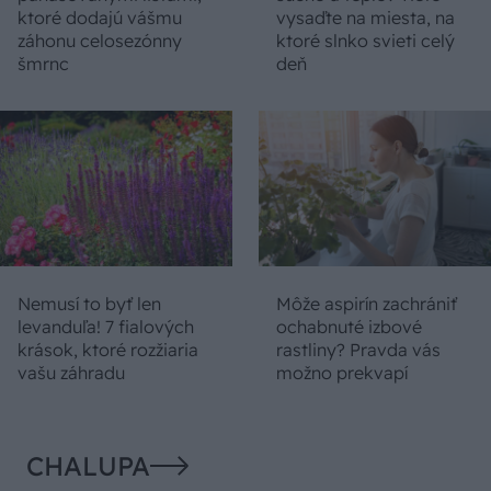
ktoré dodajú vášmu
vysaďte na miesta, na
záhonu celosezónny
ktoré slnko svieti celý
šmrnc
deň
Nemusí to byť len
Môže aspirín zachrániť
levanduľa! 7 fialových
ochabnuté izbové
krások, ktoré rozžiaria
rastliny? Pravda vás
vašu záhradu
možno prekvapí
CHALUPA