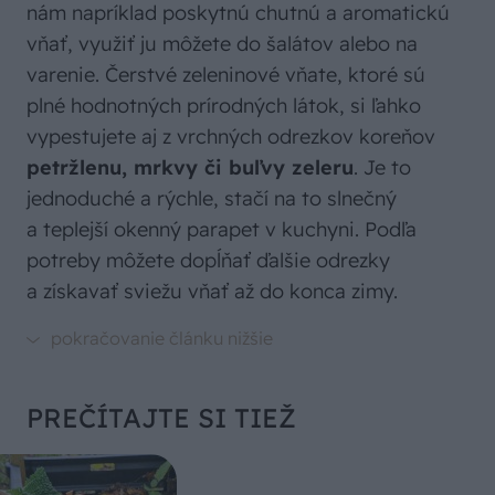
nám napríklad poskytnú chutnú a aromatickú
vňať, využiť ju môžete do šalátov alebo na
varenie. Čerstvé zeleninové vňate, ktoré sú
plné hodnotných prírodných látok, si ľahko
vypestujete aj z vrchných odrezkov koreňov
petržlenu, mrkvy či buľvy zeleru
. Je to
jednoduché a rýchle, stačí na to slnečný
a teplejší okenný parapet v kuchyni. Podľa
potreby môžete dopĺňať ďalšie odrezky
a získavať sviežu vňať až do konca zimy.
PREČÍTAJTE SI TIEŽ