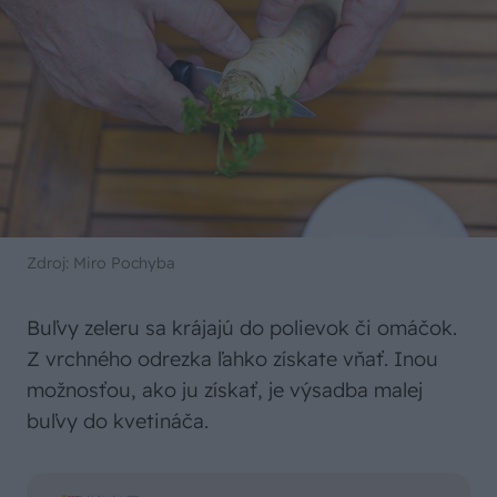
Zdroj: Miro Pochyba
Buľvy zeleru sa krájajú do polievok či omáčok.
Z vrchného odrezka ľahko získate vňať. Inou
možnosťou, ako ju získať, je výsadba malej
buľvy do kvetináča.