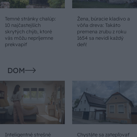
Temné stránky chalúp:
Žena, búracie kladivo a
10 najčastejších
vôňa dreva: Takáto
skrytých chýb, ktoré
premena zrubu z roku
vás môžu nepríjemne
1654 sa nevidí každý
prekvapiť
deň!
DOM
Inteligentné strešné
Chystáte sa zatepľovať