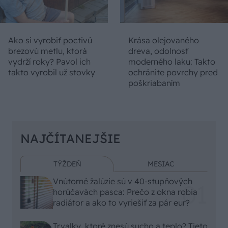
Ako si vyrobiť poctivú
Krása olejovaného
brezovú metlu, ktorá
dreva, odolnosť
vydrží roky? Pavol ich
moderného laku: Takto
takto vyrobil už stovky
ochránite povrchy pred
poškriabaním
NAJČÍTANEJŠIE
TÝŽDEŇ
MESIAC
Vnútorné žalúzie sú v 40-stupňových
horúčavách pasca: Prečo z okna robia
radiátor a ako to vyriešiť za pár eur?
Trvalky, ktoré znesú sucho a teplo? Tieto