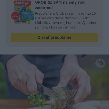
UROB SI SÁM na celý rok
zadarmo!
Predplaťte si Urob si sám na rok za 20
€ a my vám dáme darčekovú kartu
Möbelix v rovnakej hodnote. Výhodná
ponuka, ktorá sa vám vráti.
Získať predplatné