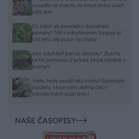
vysaďte na miesta, na ktoré slnko svieti
celý deň
Čo robiť, ak paradajky dozrievajú
pomaly? Trik s odlisťovaním funguje aj
cez leto, ale pozor na chyby
Ako odstrániť peň zo záhrady? Zbavte
sa ho pomocou 2 prísad, ktoré nájdete v
kuchyni
Viete, kedy použiť akú maltu? Spoznajte
rozdiely, ktoré vám ušetria čas v
stavebninách aj pri práci
NAŠE ČASOPISY