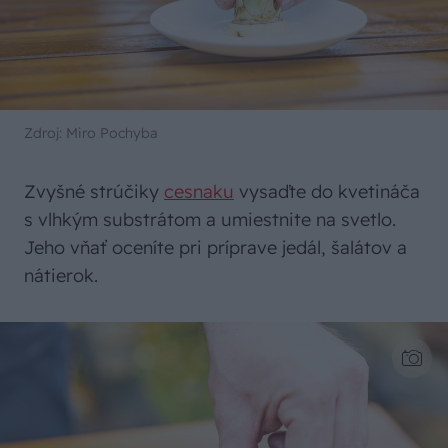
Zdroj: Miro Pochyba
Zvyšné strúčiky
cesnaku
vysaďte do kvetináča
s vlhkým substrátom a umiestnite na svetlo.
Jeho vňať oceníte pri príprave jedál, šalátov a
nátierok.