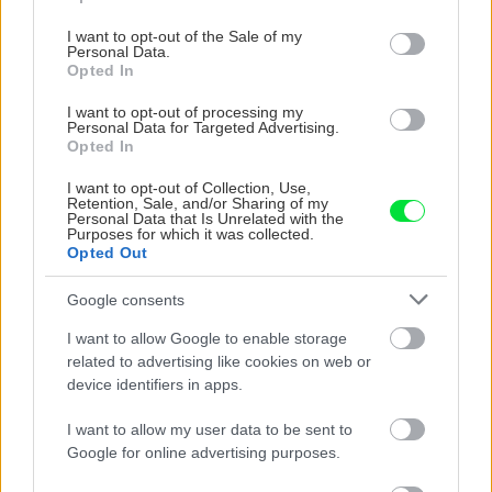
use your data for below specified purposes in below Google
kvetináča a ulahodia očiam
consent section.
I want to opt-out of the Sale of my
aj jazyku
Personal Data.
Opted In
I want to opt-out of processing my
Záhrada
Personal Data for Targeted Advertising.
Kuchynské bylinky, základ
Opted In
každej záhrady. Čo nám o
ich pestovaní a zbere
I want to opt-out of Collection, Use,
poradila skúsená
Retention, Sale, and/or Sharing of my
záhradkárka?
Personal Data that Is Unrelated with the
Purposes for which it was collected.
Opted Out
Záhrada
Google consents
Chutná a osožná
petržlenová vňať! Mať ju
I want to allow Google to enable storage
vždy po ruke je hračka
related to advertising like cookies on web or
device identifiers in apps.
I want to allow my user data to be sent to
Záhrada
Google for online advertising purposes.
Hortenzia metlinatá
rozkvitne len po obvode?