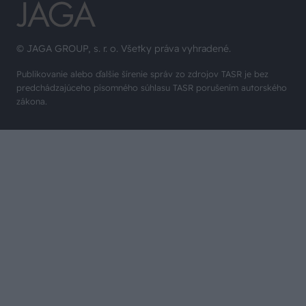
© JAGA GROUP, s. r. o. Všetky práva vyhradené.
Publikovanie alebo ďalšie šírenie správ zo zdrojov TASR je bez
predchádzajúceho písomného súhlasu TASR porušením autorského
zákona.