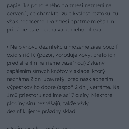
papierika ponoreného do zmesi nezmení na
červenú, čo charakterizuje kyslosť roztoku, tú
však nechceme. Do zmesi opatrne miešaním
pridáme ešte trocha vápenného mlieka.
• Na plynovú dezinfekciu môžeme zasa použiť
oxid siričitý (pozor, koroduje kovy, preto ich
pred sírením natrieme vazelínou) získaný
zapálením sírnych knôtov v sklade, ktorý
necháme 2 dni uzavretý, pred naskladnením
výpestkov ho dobre (aspoň 2 dni) vetráme. Na
1 m3 priestoru spálime asi 7 g síry. Niektoré
plodiny síru neznášajú, takže vždy
dezinfikujeme prázdny sklad.
• Ak je náš skladový priestor