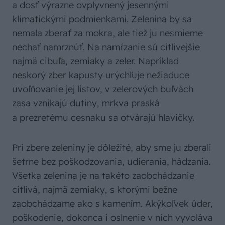
a dosť výrazne ovplyvnený jesennými
klimatickými podmienkami. Zelenina by sa
nemala zberať za mokra, ale tiež ju nesmieme
nechať namrznúť. Na namŕzanie sú citlivejšie
najmä cibuľa, zemiaky a zeler. Napríklad
neskorý zber kapusty urýchľuje nežiaduce
uvoľňovanie jej listov, v zelerových buľvách
zasa vznikajú dutiny, mrkva praská
a prezretému cesnaku sa otvárajú hlavičky.
Pri zbere zeleniny je dôležité, aby sme ju zberali
šetrne bez poškodzovania, udierania, hádzania.
Všetka zelenina je na takéto zaobchádzanie
citlivá, najmä zemiaky, s ktorými bežne
zaobchádzame ako s kamením. Akýkoľvek úder,
poškodenie, dokonca i oslnenie v nich vyvoláva