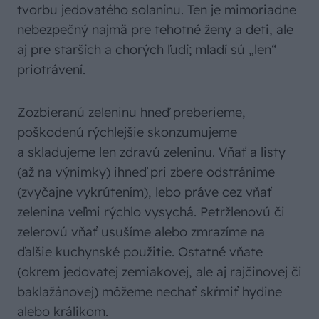
tvorbu jedovatého solanínu. Ten je mimoriadne
nebezpečný najmä pre tehotné ženy a deti, ale
aj pre starších a chorých ľudí; mladí sú „len“
priotrávení.
Zozbieranú zeleninu hneď preberieme,
poškodenú rýchlejšie skonzumujeme
a skladujeme len zdravú zeleninu. Vňať a listy
(až na výnimky) ihneď pri zbere odstránime
(zvyčajne vykrútením), lebo práve cez vňať
zelenina veľmi rýchlo vysychá. Petržlenovú či
zelerovú vňať usušíme alebo zmrazíme na
ďalšie kuchynské použitie. Ostatné vňate
(okrem jedovatej zemiakovej, ale aj rajčinovej či
baklažánovej) môžeme nechať skŕmiť hydine
alebo králikom.