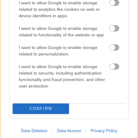
I want to allow Google to enable storage
Cesnak
related to analytics like cookies on web or
device identifiers in apps.
Má podobné pestovateľské i skladovacie
podmienky, len musíme dať pozor, aby sme ho
I want to allow Google to enable storage
pozbierali včas, lebo inak sa jeho zložené cibule
related to functionality of the website or app.
rozpadnú v pôde na strúčiky. Pri teplote nad 2
I want to allow Google to enable storage
°C citlivejšie reaguje na vyššiu vlhkosť a začína
related to personalization.
vyrastať. Naopak, pri teplote –3 °C znáša aj
I want to allow Google to enable storage
vlhkosť 85 % a pri tomto stave si lepšie
related to security, including authentication
uchováva svoju vôňu.
functionality and fraud prevention, and other
user protection.
CONFIRM
Data Deletion
Data Access
Privacy Policy