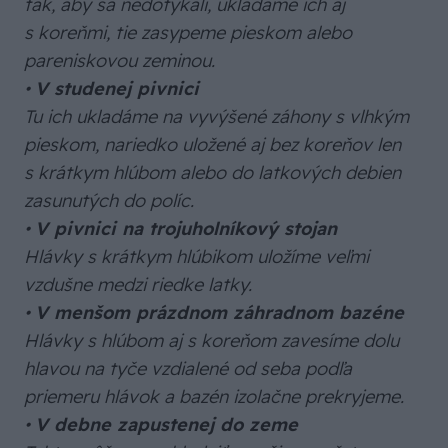
tak, aby sa nedotýkali, ukladáme ich aj
s koreňmi, tie zasypeme pieskom alebo
pareniskovou zeminou.
•
V studenej pivnici
Tu ich ukladáme na vyvýšené záhony s vlhkým
pieskom, nariedko uložené aj bez koreňov len
s krátkym hlúbom alebo do latkových debien
zasunutých do políc.
•
V pivnici na trojuholníkový stojan
Hlávky s krátkym hlúbikom uložíme veľmi
vzdušne medzi riedke latky.
•
V menšom prázdnom záhradnom bazéne
Hlávky s hlúbom aj s koreňom zavesíme dolu
hlavou na tyče vzdialené od seba podľa
priemeru hlávok a bazén izolačne prekryjeme.
•
V debne zapustenej do zeme