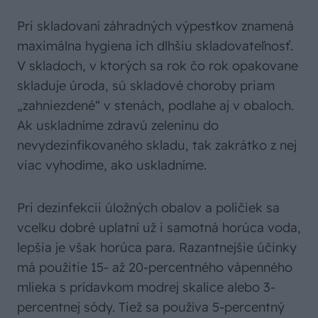
Pri skladovaní záhradných výpestkov znamená
maximálna hygiena ich dlhšiu skladovateľnosť.
V skladoch, v ktorých sa rok čo rok opakovane
skladuje úroda, sú skladové choroby priam
„zahniezdené“ v stenách, podlahe aj v obaloch.
Ak uskladníme zdravú zeleninu do
nevydezinfikovaného skladu, tak zakrátko z nej
viac vyhodíme, ako uskladníme.
Pri dezinfekcii úložných obalov a poličiek sa
vcelku dobré uplatní už i samotná horúca voda,
lepšia je však horúca para. Razantnejšie účinky
má použitie 15- až 20-percentného vápenného
mlieka s prídavkom modrej skalice alebo 3-
percentnej sódy. Tiež sa používa 5-percentný