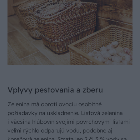
Vplyvy pestovania a zberu
Zelenina má oproti ovociu osobitné
požiadavky na uskladnenie. Listová zelenina
i väčšina hlúbovín svojimi povrchovými listami
veľmi rýchlo odparujú vodu, podobne aj
koreňová zelenina. Strata len 2 či 3 % vody sa