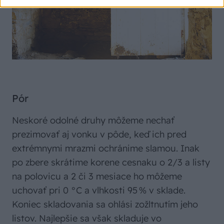
Pór
Neskoré odolné druhy môžeme nechať
prezimovať aj vonku v pôde, keď ich pred
extrémnymi mrazmi ochránime slamou. Inak
po zbere skrátime korene cesnaku o 2/3 a listy
na polovicu a 2 či 3 mesiace ho môžeme
uchovať pri 0 °C a vlhkosti 95 % v sklade.
Koniec skladovania sa ohlási zožltnutím jeho
listov. Najlepšie sa však skladuje vo