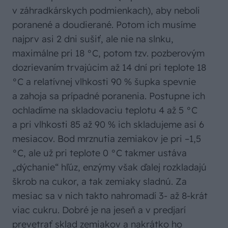
v záhradkárskych podmienkach), aby neboli
poranené a doudierané. Potom ich musíme
najprv asi 2 dni sušiť, ale nie na slnku,
maximálne pri 18 °C, potom tzv. pozberovým
dozrievaním trvajúcim až 14 dní pri teplote 18
°C a relatívnej vlhkosti 90 % šupka spevnie
a zahoja sa prípadné poranenia. Postupne ich
ochladíme na skladovaciu teplotu 4 až 5 °C
a pri vlhkosti 85 až 90 % ich skladujeme asi 6
mesiacov. Bod mrznutia zemiakov je pri –1,5
°C, ale už pri teplote 0 °C takmer ustáva
„dýchanie“ hľúz, enzýmy však ďalej rozkladajú
škrob na cukor, a tak zemiaky sladnú. Za
mesiac sa v nich takto nahromadí 3- až 8-krát
viac cukru. Dobré je na jeseň a v predjarí
prevetrať sklad zemiakov a nakrátko ho