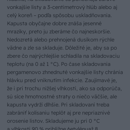
vonkajšie listy a 3-centimetrový hlúb alebo aj
celý koreň – podľa spôsobu uskladňovania.
Kapusta obyčajne dobre znáša jesenné
mrazíky, preto ju zberáme čo najneskoršie.
Nedozretá alebo prehnojená dusíkom rýchle
vädne a zle sa skladuje. Dôležité je, aby sa po
zbere čo najrýchlejšie schladila na skladovaciu
teplotu (na 0 až 1 °C). Po čase skladovania
pergamenovo zhnednuté vonkajšie listy chránia
hlávku pred vniknutím infekcie. Zaujímavé je,
že i pri trochu nižšej vlhkosti, ako sa odporúča,
sú síce hmotnostné straty o niečo väčšie, ale
kapusta vydrží dlhšie. Pri skladovaní treba
zabrániť kolísaniu teplôt aj pre nepriaznivé
orosenie listov. Skladujeme ju pri 0 °C
a vlhkosti 90 % približne 6etylénuaž 8