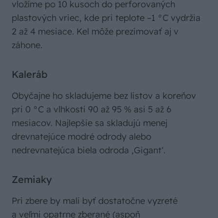
vložíme po 10 kusoch do perforovaných
plastových vriec, kde pri teplote –1 °C vydržia
2 až 4 mesiace. Kel môže prezimovať aj v
záhone.
Kaleráb
Obyčajne ho skladujeme bez listov a koreňov
pri 0 °C a vlhkosti 90 až 95 % asi 5 až 6
mesiacov. Najlepšie sa skladujú menej
drevnatejúce modré odrody alebo
nedrevnatejúca biela odroda ,Gigant‘.
Zemiaky
Pri zbere by mali byť dostatočne vyzreté
a veľmi opatrne zberané (aspoň