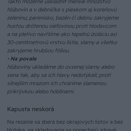
Takto môžeme uskladniť menšie množstvo
hlúbovín a v debničke s pieskom aj koreňovú
zeleninu; parenisko, bazén či debnu zakryjeme
hustou drôtenou sieťovinou proti hlodavcom
a na pletivo navŕšime ako tepelnú izoláciu asi
30-centimetrovú vrstvu lístia, slamy a všetko
zakryjeme hrubšou fóliou.
•
Na povale
hlúboviny ukladáme do ovsenej slamy alebo
sena tak, aby sa ich hlavy nedotýkali; proti
silnejším mrazom ich chránime slamenou
prikrývkou alebo hoblinami.
Kapusta neskorá
Na rezanie sa zberá bez okrajových listov a bez
hlúbika, na skladovanie sa ponechajú zdravé