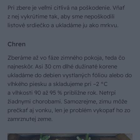
Pri zbere je veľmi citlivá na poškodenie. Vňať
z nej vykrútime tak, aby sme nepoškodili
listové srdiečko a ukladáme ju ako mrkvu.
Chren
Zberáme až vo fáze zimného pokoja, teda čo
najneskôr. Asi 30 cm dlhé dužinaté korene
ukladáme do debien vystlaných fóliou alebo do
vlhkého piesku a skladujeme pri –2 °C
a vlhkosti 90 až 95 % približne rok. Netrpí
žiadnymi chorobami. Samozrejme, zimu môže
prečkať aj vonku, len je problém vykopať ho zo
zamrznutej zeme.