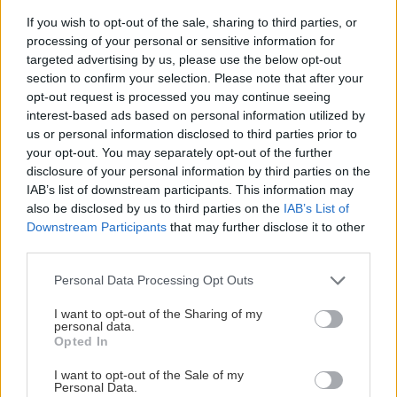
Najlepšie sa skladuje, ak ju pestujeme v ľahšej
If you wish to opt-out of the sale, sharing to third parties, or
hlinitopiesčitej, mierne humóznej, nekyslej
processing of your personal or sensitive information for
pôde v suchšej a teplejšej klíme, pôda nesmie
targeted advertising by us, please use the below opt-out
byť prehnojená dusíkom. Najlepšie je, keď sa
section to confirm your selection. Please note that after your
opt-out request is processed you may continue seeing
pestuje v tzv. druhej trati. Je lepšie
interest-based ads based on personal information utilized by
skladovateľná, ak sa pestuje z priameho výsevu
us or personal information disclosed to third parties prior to
alebo predpestovaných priesad, nie z cibuliek
your opt-out. You may separately opt-out of the further
disclosure of your personal information by third parties on the
sadzačiek. Zberáme ju, až keď sa vňať v krčku
IAB’s list of downstream participants. This information may
prepadne a začne políhať. Zalamovaním vňate
also be disclosed by us to third parties on the
IAB’s List of
zber neurýchľujeme, lebo cibuľa je ešte nezrelá
Downstream Participants
that may further disclose it to other
third parties.
a horšie by sa skladovala. Ak to počasie dovolí,
tak cibuľu vytiahnutú z pôdy necháme ležať na
Please note that this website/app uses one or more Google
Personal Data Processing Opt Outs
services and may gather and store information including but
záhone niekoľko dní. Ak hrozí dážď, necháme ju
not limited to your visit or usage behaviour. You may click to
I want to opt-out of the Sharing of my
zaschnúť pod prístreškom. Potom zo suchej
personal data.
grant or deny consent to Google and its third-party tags to
Opted In
cibule urobíme menšie zväzky alebo upletieme
use your data for below specified purposes in below Google
consent section.
I want to opt-out of the Sale of my
vence, ktoré zavesíme v bezmrazovej
Personal Data.