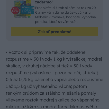
zadarmo!
Predplaťte si Urob si sám na rok za 20
€ a my vám dáme darčekovú kartu
Möbelix v rovnakej hodnote. Výhodná
ponuka, ktorá sa vám vráti.
Získať predplatné
• Roztok si pripravíme tak, že oddelene
rozpustíme v 50 l vody 1 kg kryštalickej modrej
skalice, v druhej nádobe si tiež v 50 l vody
rozpustíme (vyhasíme – pozor na oči, strieka)
0,5 až 0,75 kg páleného vápna alebo rozpustíme
1 až 1,5 kg už vyhaseného vápna; potom
tenkým prúdom za stáleho miešania pomaly
vlievame roztok modrej skalice do vápenného
mlieka, až kým sa modrá farba lakmusového