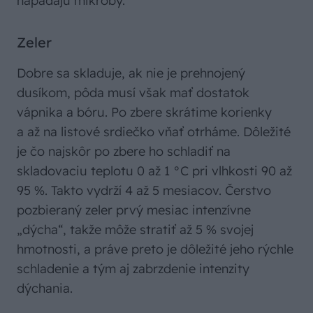
napádajú mikróby.
Zeler
Dobre sa skladuje, ak nie je prehnojený
dusíkom, pôda musí však mať dostatok
vápnika a bóru. Po zbere skrátime korienky
a až na listové srdiečko vňať otrháme. Dôležité
je čo najskôr po zbere ho schladiť na
skladovaciu teplotu 0 až 1 °C pri vlhkosti 90 až
95 %. Takto vydrží 4 až 5 mesiacov. Čerstvo
pozbieraný zeler prvý mesiac intenzívne
„dýcha“, takže môže stratiť až 5 % svojej
hmotnosti, a práve preto je dôležité jeho rýchle
schladenie a tým aj zabrzdenie intenzity
dýchania.