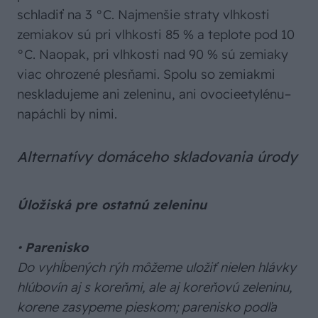
schladiť na 3 °C. Najmenšie straty vlhkosti
zemiakov sú pri vlhkosti 85 % a teplote pod 10
°C. Naopak, pri vlhkosti nad 90 % sú zemiaky
viac ohrozené plesňami. Spolu so zemiakmi
neskladujeme ani zeleninu, ani ovocieetylénu–
napáchli by nimi.
Alternatívy domáceho skladovania úrody
Úložiská pre ostatnú zeleninu
•
Parenisko
Do vyhĺbených rýh môžeme uložiť nielen hlávky
hlúbovín aj s koreňmi, ale aj koreňovú zeleninu,
korene zasypeme pieskom; parenisko podľa