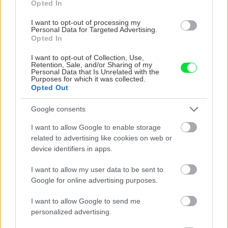
miestnosti s relatívnou vlhkosťou do 70 %.
Opted In
Bežne sa však cibuľa skladuje pri teplote od 0
I want to opt-out of processing my
Personal Data for Targeted Advertising.
do 2 °C aj do 75 % relatívnej vlhkosti. Suchú
Opted In
vňať môžeme odrezať asi 5 cm od cibule
I want to opt-out of Collection, Use,
a skladovať ju vo vreciach, na policiach,
Retention, Sale, and/or Sharing of my
Personal Data that Is Unrelated with the
debnách. V sklade vydrží 5 až 8 mesiacov.
Purposes for which it was collected.
Neskladujeme ju však tam, kde by jej pachom
Opted Out
boli negatívne ovplyvnené iné potraviny.
Google consents
Kvetné orgány sa počas skladovania cibule
I want to allow Google to enable storage
zakladajú pri teplotách 0 až 16 °C. Cibuľa
related to advertising like cookies on web or
uskladnená pri 0°C a nad teplotou 16 °C po
device identifiers in apps.
vysadení nevykvitne.
I want to allow my user data to be sent to
Google for online advertising purposes.
Cibuľa šalotka sa skladuje rovnako ako bežná
I want to allow Google to send me
cibuľa, v sklade vydrží až 2 roky.
personalized advertising.