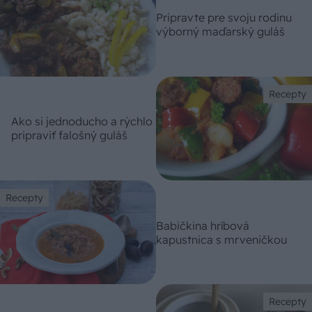
Pripravte pre svoju rodinu
výborný maďarský guláš
Recepty
Ako si jednoducho a rýchlo
pripraviť falošný guláš
Recepty
Babičkina hríbová
kapustnica s mrveničkou
Recepty