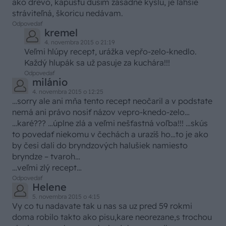
ako drevo, kapustu dusím zásadne kyslú, je ľahšie
stráviteľná, škoricu nedávam.
Odpovedať
kremel
4. novembra 2015 o 21:19
Veľmi hlúpy recept, urážka vepřo-zelo-knedlo.
Každý hlupák sa už pasuje za kuchára!!!
Odpovedať
milánio
4. novembra 2015 o 12:25
…sorry ale ani mňa tento recept neočaril a v podstate
nemá ani právo nosiť názov vepro-knedo-zelo…
…karé??? …úplne zlá a veľmi nešťastná voľba!!! …skús
to povedať niekomu v čechách a urazíš ho…to je ako
by česi dali do bryndzových halušiek namiesto
bryndze – tvaroh…
…veľmi zlý recept…
Odpovedať
Helene
5. novembra 2015 o 4:15
Vy co tu nadavate tak u nas sa uz pred 59 rokmi
doma robilo takto ako pisu,kare neorezane,s trochou