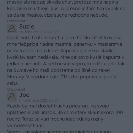
masko ale naozaj skvela chut, pretoze mna napina
ked zjem mastnejsi kus. A presne je tam ten vypek co
sa da na masko, cize suche rozhodne nebude.
Odpovedať
Suzie
16. februára 2020 o 8:23
Našla som tento recept a idem ho skúsiť. Krkovička
mne tiež príde riadne mastná, panenku v mäsiarstve
nemali a tak mam karé. Kapusta jedine na sladko,
kyslú by som nedávala. Mne celkovo kyslá kapusta v
jedlách nechuti. A keď riešite vepro, knedľou, zelo tak
na Šumave ho mali podstatne odlišné od takej
Moravy. V každom kúte ČR si ho pripravujú podľa
seba
Odpovedať
Joe
1. novembra 2021 o 5:57
Kazdy by mal dostat truchu priestoru na svoje
uplatnenie bez urazok. Ja som stary skaut skoro 100
rocny. Teraz sa vari trochu inac vdaka rozny
vymozenostiam.
Vepro – nasolene nastrieknute injekciou slanou