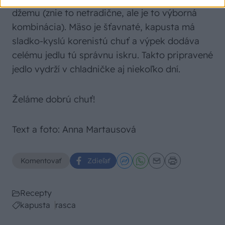
džemu (znie to netradične, ale je to výborná
kombinácia). Mäso je šťavnaté, kapusta má
sladko-kyslú korenistú chuť a výpek dodáva
celému jedlu tú správnu iskru. Takto pripravené
jedlo vydrží v chladničke aj niekoľko dní.
Želáme dobrú chuť!
Text a foto: Anna Martausová
Komentovať
Zdieľať
Recepty
kapusta
rasca