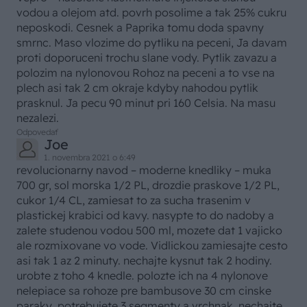
vodou a olejom atd. povrh posolime a tak 25% cukru
neposkodi. Cesnek a Paprika tomu doda spavny
smrnc. Maso vlozime do pytliku na peceni, Ja davam
proti doporuceni trochu slane vody. Pytlik zavazu a
polozim na nylonovou Rohoz na peceni a to vse na
plech asi tak 2 cm okraje kdyby nahodou pytlik
prasknul. Ja pecu 90 minut pri 160 Celsia. Na masu
nezalezi.
Odpovedať
Joe
1. novembra 2021 o 6:49
revolucionarny navod – moderne knedliky – muka
700 gr, sol morska 1/2 PL, drozdie praskove 1/2 PL,
cukor 1/4 CL, zamiesat to za sucha trasenim v
plastickej krabici od kavy. nasypte to do nadoby a
zalete studenou vodou 500 ml, mozete dat 1 vajicko
ale rozmixovane vo vode. Vidlickou zamiesajte cesto
asi tak 1 az 2 minuty. nechajte kysnut tak 2 hodiny.
urobte z toho 4 knedle. polozte ich na 4 nylonove
nelepiace sa rohoze pre bambusove 30 cm cinske
paraky, potrebujete 3 segmenty a vrchnak. nechajte