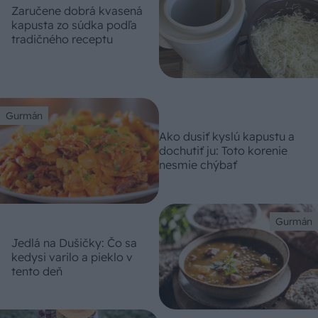
Zaručene dobrá kvasená
kapusta zo súdka podľa
tradičného receptu
Gurmán
Ako dusiť kyslú kapustu a
dochutiť ju: Toto korenie
nesmie chýbať
Gurmán
Jedlá na Dušičky: Čo sa
kedysi varilo a pieklo v
tento deň