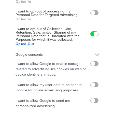
Opted In
zárezy a vložíme do nich rozpolené strúčiky
cesnaku. V našom mäse sú 4 strúčiky, čiže 8
I want to opt-out of processing my
Personal Data for Targeted Advertising.
otvorov s cesnakom. Následne mäso kvalitne
Opted In
nasolíme, okoreníme, podľa chuti pridáme aj
I want to opt-out of Collection, Use,
rascu. Položíme ho na kolieska cibule,
Retention, Sale, and/or Sharing of my
Personal Data that Is Unrelated with the
podlejeme cca 0,5l vody a dáme piecť do
Purposes for which it was collected.
Opted Out
vyhriatej rúry. Pečie sa približne hodinu a pol až
2 hodiny (podľa konkrétneho kusu a rúry),
Google consents
počas tohoto času ho podľa potreby
I want to allow Google to enable storage
podlievame vriacou vodou a polievame jeho
related to advertising like cookies on web or
povrch výpekom, pričom sa snažíme rúru
device identifiers in apps.
otvárať čo najmenej , najmä v úvode pečenia.
I want to allow my user data to be sent to
Google for online advertising purposes.
I want to allow Google to send me
personalized advertising.