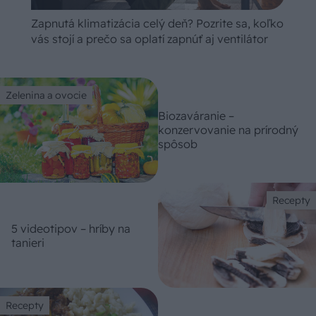
Zapnutá klimatizácia celý deň? Pozrite sa, koľko
vás stojí a prečo sa oplatí zapnúť aj ventilátor
Zelenina a ovocie
Biozaváranie –
konzervovanie na prírodný
spôsob
Recepty
5 videotipov – hríby na
tanieri
Recepty