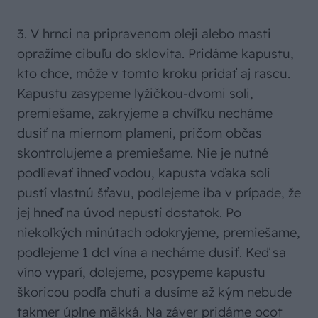
3. V hrnci na pripravenom oleji alebo masti
opražíme cibuľu do sklovita. Pridáme kapustu,
kto chce, môže v tomto kroku pridať aj rascu.
Kapustu zasypeme lyžičkou-dvomi soli,
premiešame, zakryjeme a chvíľku necháme
dusiť na miernom plameni, pričom občas
skontrolujeme a premiešame. Nie je nutné
podlievať ihneď vodou, kapusta vďaka soli
pustí vlastnú šťavu, podlejeme iba v prípade, že
jej hneď na úvod nepustí dostatok. Po
niekoľkých minútach odokryjeme, premiešame,
podlejeme 1 dcl vína a necháme dusiť. Keď sa
víno vyparí, dolejeme, posypeme kapustu
škoricou podľa chuti a dusíme až kým nebude
takmer úplne mäkká. Na záver pridáme ocot