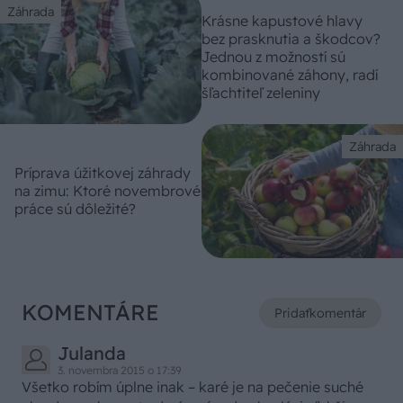
Záhrada
Krásne kapustové hlavy
bez prasknutia a škodcov?
Jednou z možností sú
kombinované záhony, radí
šľachtiteľ zeleniny
Záhrada
Príprava úžitkovej záhrady
na zimu: Ktoré novembrové
práce sú dôležité?
KOMENTÁRE
Pridať
komentár
Julanda
3. novembra 2015 o 17:39
Všetko robím úplne inak – karé je na pečenie suché