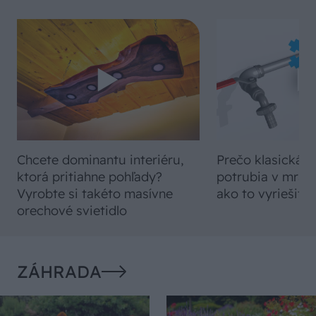
Chcete dominantu interiéru,
Prečo klasická iz
ktorá pritiahne pohľady?
potrubia v mrazo
Vyrobte si takéto masívne
ako to vyriešiť r
orechové svietidlo
ZÁHRADA