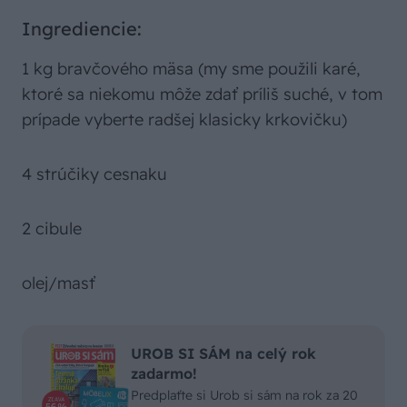
Ingrediencie:
1 kg bravčového mäsa (my sme použili karé,
ktoré sa niekomu môže zdať príliš suché, v tom
prípade vyberte radšej klasicky krkovičku)
4 strúčiky cesnaku
2 cibule
olej/masť
UROB SI SÁM na celý rok
zadarmo!
Predplaťte si Urob si sám na rok za 20