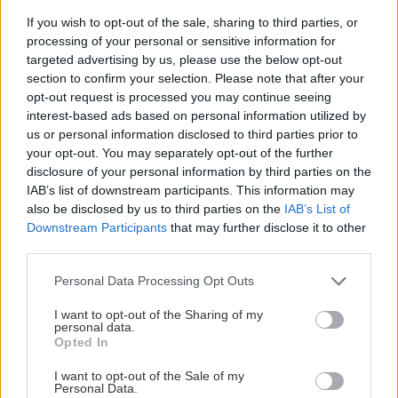
If you wish to opt-out of the sale, sharing to third parties, or
processing of your personal or sensitive information for
targeted advertising by us, please use the below opt-out
section to confirm your selection. Please note that after your
opt-out request is processed you may continue seeing
interest-based ads based on personal information utilized by
us or personal information disclosed to third parties prior to
your opt-out. You may separately opt-out of the further
disclosure of your personal information by third parties on the
IAB’s list of downstream participants. This information may
also be disclosed by us to third parties on the
IAB’s List of
Downstream Participants
that may further disclose it to other
third parties.
4. Medzitým ako sa kapusta dusí, resp. ešte
Please note that this website/app uses one or more Google
Personal Data Processing Opt Outs
hodinu predtým (ak chceme mať kapustu a
services and may gather and store information including but
mäso hotové zároveň) pripravíme mäso. Na
not limited to your visit or usage behaviour. You may click to
I want to opt-out of the Sharing of my
personal data.
plech alebo pekáč dáme olej alebo masť a
grant or deny consent to Google and its third-party tags to
Opted In
use your data for below specified purposes in below Google
poukladáme druhú cibuľu nakrájanú na hrubé
consent section.
I want to opt-out of the Sale of my
plátky. Do mäsa zvrchu nožom urobíme tenké
Personal Data.