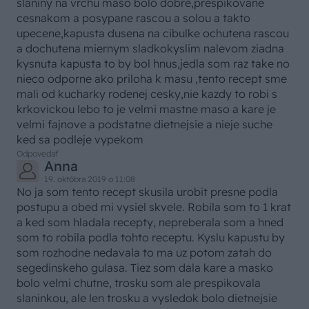
slaniny na vrchu maso bolo dobre,prespikovane
cesnakom a posypane rascou a solou a takto
upecene,kapusta dusena na cibulke ochutena rascou
a dochutena miernym sladkokyslim nalevom ziadna
kysnuta kapusta to by bol hnus,jedla som raz take no
nieco odporne ako priloha k masu ,tento recept sme
mali od kucharky rodenej cesky,nie kazdy to robi s
krkovickou lebo to je velmi mastne maso a kare je
velmi fajnove a podstatne dietnejsie a nieje suche
ked sa podleje vypekom
Odpovedať
Anna
19. októbra 2019 o 11:08
No ja som tento recept skusila urobit presne podla
postupu a obed mi vysiel skvele. Robila som to 1 krat
a ked som hladala recepty, nepreberala som a hned
som to robila podla tohto receptu. Kyslu kapustu by
som rozhodne nedavala to ma uz potom zatah do
segedinskeho gulasa. Tiez som dala kare a masko
bolo velmi chutne, trosku som ale prespikovala
slaninkou, ale len trosku a vysledok bolo dietnejsie