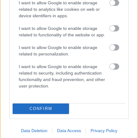
I want to allow Google to enable storage
related to analytics like cookies on web or
device identifiers in apps.
I want to allow Google to enable storage
related to functionality of the website or app.
I want to allow Google to enable storage
related to personalization.
I want to allow Google to enable storage
related to security, including authentication
functionality and fraud prevention, and other
user protection.
CONFIRM
5. Mäso nakrájame na plátky, naservírujeme s
kapustou a knedľou (prípadne zemiakmi), mäso
aj knedľu polejeme výpekom podľa chuti a celé
Data Deletion
Data Access
Privacy Policy
jedlo môžme doplniť troškou brusnicového