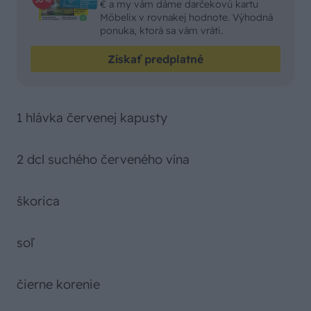
€ a my vám dáme darčekovú kartu
Möbelix v rovnakej hodnote. Výhodná
ponuka, ktorá sa vám vráti.
Získať predplatné
1 hlávka červenej kapusty
2 dcl suchého červeného vína
škorica
soľ
čierne korenie