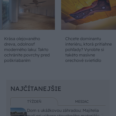
Krása olejovaného
Chcete dominantu
dreva, odolnosť
interiéru, ktorá pritiahne
moderného laku: Takto
pohľady? Vyrobte si
ochránite povrchy pred
takéto masívne
poškriabaním
orechové svietidlo
NAJČÍTANEJŠIE
TÝŽDEŇ
MESIAC
Dom s ukážkovou záhradou: Majitelia
mali pri výbere stavebného materiálu