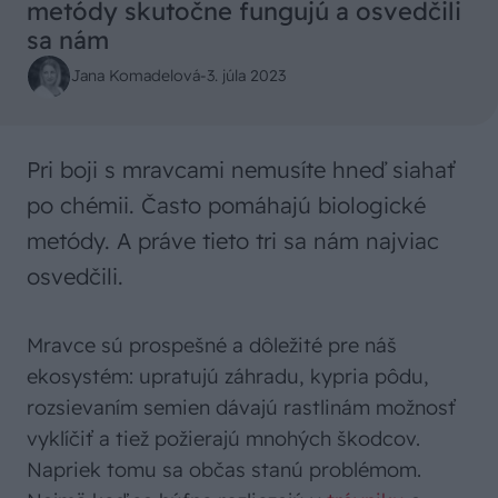
metódy skutočne fungujú a osvedčili
sa nám
Jana Komadelová
-
3. júla 2023
Pri boji s mravcami nemusíte hneď siahať
po chémii. Často pomáhajú biologické
metódy. A práve tieto tri sa nám najviac
osvedčili.
Mravce sú prospešné a dôležité pre náš
ekosystém: upratujú záhradu, kypria pôdu,
rozsievaním semien dávajú rastlinám možnosť
vyklíčiť a tiež požierajú mnohých škodcov.
Napriek tomu sa občas stanú problémom.