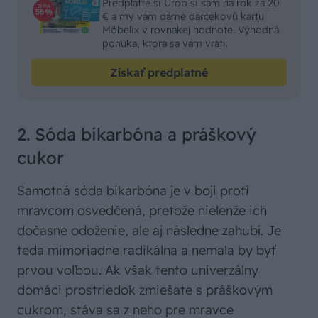
Predplaťte si Urob si sám na rok za 20
€ a my vám dáme darčekovú kartu
Möbelix v rovnakej hodnote. Výhodná
ponuka, ktorá sa vám vráti.
Získať predplatné
2. Sóda bikarbóna a práškový
cukor
Samotná sóda bikarbóna je v boji proti
mravcom osvedčená, pretože nielenže ich
dočasne odoženie, ale aj následne zahubí. Je
teda mimoriadne radikálna a nemala by byť
prvou voľbou. Ak však tento univerzálny
domáci prostriedok zmiešate s práškovým
cukrom, stáva sa z neho pre mravce