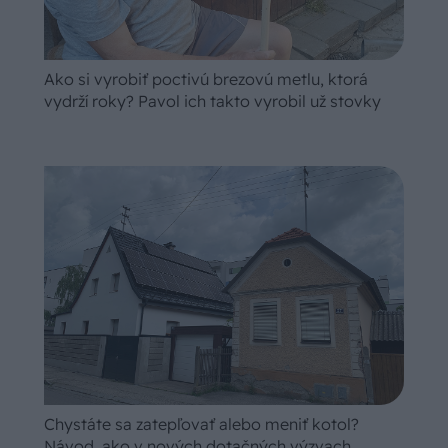
Ako si vyrobiť poctivú brezovú metlu, ktorá
vydrží roky? Pavol ich takto vyrobil už stovky
Chystáte sa zatepľovať alebo meniť kotol?
Návod, ako v nových dotačných výzvach