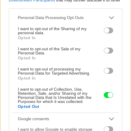
Záhrada
Kobylky sú vo väčšom
third parties.
počte vážnym problémom
Please note that this website/app uses one or more Google
záhradkárov. Viete, ako ich
Personal Data Processing Opt Outs
services and may gather and store information including but
vyženiete z vašej záhrady?
not limited to your visit or usage behaviour. You may click to
I want to opt-out of the Sharing of my
personal data.
grant or deny consent to Google and its third-party tags to
Opted In
use your data for below specified purposes in below Google
Záhrada
consent section.
I want to opt-out of the Sale of my
Na Slovensku sa objavil
Personal Data.
invázny sršeň ázijský! Čo o
Opted In
ňom vieme a prečo je
nebezpečný
I want to opt-out of processing my
Personal Data for Targeted Advertising.
Opted In
Zelenina a ovocie
I want to opt-out of Collection, Use,
Toto si premyslite ešte pred
Retention, Sale, and/or Sharing of my
zahájením sezóny!
Personal Data that Is Unrelated with the
Purposes for which it was collected.
Praktické spôsoby, ako
Opted Out
ochrániť zeleninu na
záhrade
Google consents
I want to allow Google to enable storage