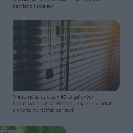
neprísť o tisíce eur
Vnútorné žalúzie sú v 40-stupňových
horúčavách pasca: Prečo z okna robia radiátor
a ako to vyriešiť za pár eur?