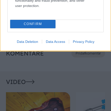
functionality and fraud prevention, and other
user protection.
Záhrada
Vieme o nich málo, ale
mravce sa ich boja. Počuli
CONFIRM
ste už o mravcolevoch?
Data Deletion
Data Access
Privacy Policy
KOMENTÁRE
Pridať
komentár
VIDEO