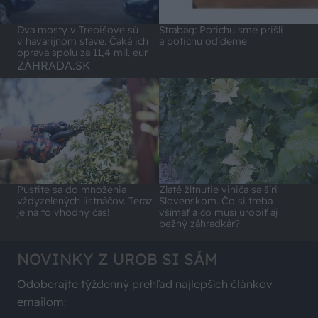
Dva mosty v Trebišove sú
Strabag: Potichu sme prišli
v havarijnom stave. Čaká ich
a potichu odídeme
oprava spolu za 11,4 mil. eur
ZÁHRADA.SK
Pustite sa do množenia
Zlaté žltnutie viniča sa šíri
vždyzelených listnáčov. Teraz
Slovenskom. Čo si treba
je na to vhodný čas!
všímať a čo musí urobiť aj
bežný záhradkár?
NOVINKY Z UROB SI SÁM
Odoberajte týždenný prehľad najlepších článkov
emailom: