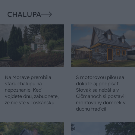
CHALUPA
Na Morave prerobila
S motorovou pílou sa
starú chalupu na
dokáže aj podpísať.
nepoznanie: Keď
Slovák sa nebál a v
vojdete dnu, zabudnete,
Čičmanoch si postavil
že nie ste v Toskánsku
montovaný domček v
duchu tradícií