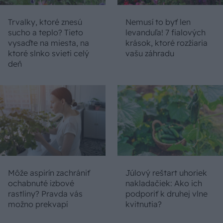
Trvalky, ktoré znesú
Nemusí to byť len
sucho a teplo? Tieto
levanduľa! 7 fialových
vysaďte na miesta, na
krások, ktoré rozžiaria
ktoré slnko svieti celý
vašu záhradu
deň
Môže aspirín zachrániť
Júlový reštart uhoriek
ochabnuté izbové
nakladačiek: Ako ich
rastliny? Pravda vás
podporiť k druhej vlne
možno prekvapí
kvitnutia?