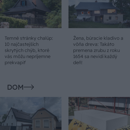
Temné stránky chalúp:
Žena, búracie kladivo a
10 najčastejších
vôňa dreva: Takáto
skrytých chýb, ktoré
premena zrubu z roku
vás môžu nepríjemne
1654 sa nevidí každý
prekvapiť
deň!
DOM