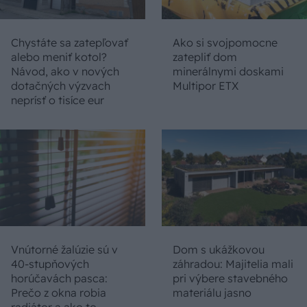
Chystáte sa zatepľovať
Ako si svojpomocne
alebo meniť kotol?
zatepliť dom
Návod, ako v nových
minerálnymi doskami
dotačných výzvach
Multipor ETX
neprísť o tisíce eur
Vnútorné žalúzie sú v
Dom s ukážkovou
40-stupňových
záhradou: Majitelia mali
horúčavách pasca:
pri výbere stavebného
Prečo z okna robia
materiálu jasno
radiátor a ako to