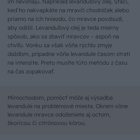
im nevoňajú. Napríklad levanduľový olej. Stačí,
keď ho nakvapkáte na mravčí chodníček alebo
priamo na ich hniezdo, čo mravce povzbudí,
aby odišli. Levanduľový olej je teda mierny
spôsob, ako sa zbaviť mravcov – aspoň na
chvíľu. Vonku sa však vôňa rýchlo zmyje
dažďom, prípadne vôňa levandule časom stratí
na intenzite. Preto musíte túto metódu z času
na čas zopakovať.
Mimochodom, pomôcť môže aj výsadba
levandule na problémové miesta. Okrem vône
levandule mravce odoženiete aj octom,
škoricou či citrónovou kôrou.