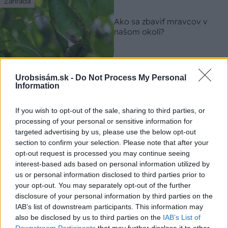
Záhrada
Ako sa zbaviť mravcov v
našom okolí?
Záhrada
Urobsisám.sk -
Do Not Process My Personal
Holé miesta, kôpky a
Information
sťažené kosenie? S
mravcami v trávniku si
If you wish to opt-out of the sale, sharing to third parties, or
poradíte pomocou
processing of your personal or sensitive information for
jednoduchých krokov
targeted advertising by us, please use the below opt-out
section to confirm your selection. Please note that after your
Záhrada
opt-out request is processed you may continue seeing
interest-based ads based on personal information utilized by
Jednoduché triky, ako
us or personal information disclosed to third parties prior to
ochrániť úrodu pred
your opt-out. You may separately opt-out of the further
škodcami
disclosure of your personal information by third parties on the
IAB’s list of downstream participants. This information may
also be disclosed by us to third parties on the
IAB’s List of
Downstream Participants
that may further disclose it to other