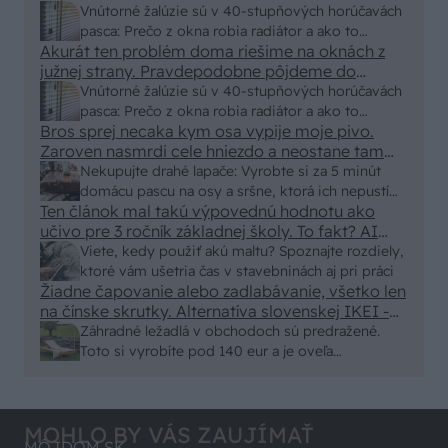
Vnútorné žalúzie sú v 40-stupňových horúčavách
pasca: Prečo z okna robia radiátor a ako to
Akurát ten problém doma riešime na oknách z
vyriešiť za pár eur?
južnej strany. Pravdepodobne pôjdeme do
vonkajšieho tienenia na spôsob markízy
Vnútorné žalúzie sú v 40-stupňových horúčavách
250x150cm. Čínsky predajcovia idú okolo 100
pasca: Prečo z okna robia radiátor a ako to
eur kus.
Bros sprej necaka kym osa vypije moje pivo.
vyriešiť za pár eur?
Zaroven nasmrdi cele hniezdo a neostane tam
nic zive. Vasa pasca naucinke moc efektivne.
Nekupujte drahé lapače: Vyrobte si za 5 minút
Skor pritiahne slimaky
domácu pascu na osy a sršne, ktorá ich nepustí
Ten článok mal takú výpovednú hodnotu ako
von
učivo pre 3 ročník základnej školy. To fakt? AI
alebo nejaka kniha z VŠ? Dnešné rychlotvrdnuce
Viete, kedy použiť akú maltu? Spoznajte rozdiely,
malty - pevnosť 40 Mpa a doba schnutia tak 15
ktoré vám ušetria čas v stavebninách aj pri práci
minut , k tomu vodotesné s kryštálikou. A rozdiel
Žiadne čapovanie alebo zadlabávanie, všetko len
na čínske skrutky. Alternatíva slovenskej IKEI -
- schnutie a zretie. Nič?
čo sa týka pevnosti. Autor si nedal veľa námahy s
Záhradné ležadlá v obchodoch sú predražené.
remeselným spracovaním, škoda. No lepšie než
Toto si vyrobíte pod 140 eur a je oveľa
ten odpad z DTD predávaný v Kauflande alebo
pohodlnejšie!
Lídli.
MOHLO BY VÁS ZAUJÍMAŤ
MÔJDOM.SK