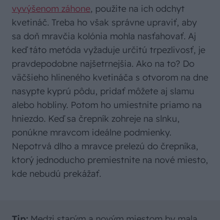
vyvýšenom záhone
, použite na ich odchyt
kvetináč. Treba ho však správne upraviť, aby
sa doň mravčia kolónia mohla nasťahovať. Aj
keď táto metóda vyžaduje určitú trpezlivosť, je
pravdepodobne najšetrnejšia. Ako na to? Do
väčšieho hlineného kvetináča s otvorom na dne
nasypte kyprú pôdu, pridať môžete aj slamu
alebo hobliny. Potom ho umiestnite priamo na
hniezdo. Keď sa črepník zohreje na slnku,
ponúkne mravcom ideálne podmienky.
Nepotrvá dlho a mravce prelezú do črepníka,
ktorý jednoducho premiestnite na nové miesto,
kde nebudú prekážať.
Tip:
Medzi starým a novým miestom by mala