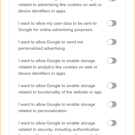
related to advertising like cookies on web or
Záhrada
device identifiers in apps.
Kávová usadenina ako
riešenie na všetko? 5
I want to allow my user data to be sent to
dôvodov, prečo ju v
Google for online advertising purposes.
záhrade nepoužívať
I want to allow Google to send me
personalized advertising.
Záhrada
Prečo mravce pasú vošky
I want to allow Google to enable storage
ako ovečky? Biológ
related to analytics like cookies on web or
vysvetľuje toto nezvyčajné
device identifiers in apps.
kamarátstvo
I want to allow Google to enable storage
related to functionality of the website or app.
Záhrada
I want to allow Google to enable storage
Mravce v záhrade nemusia
byť nepriateľom. Vypočujte
related to personalization.
si novú epizódu podcastu
Záhrada
I want to allow Google to enable storage
related to security, including authentication