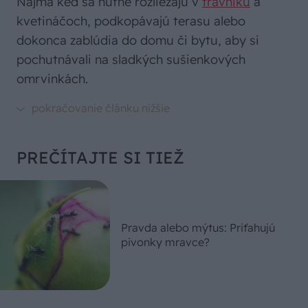
Najmä keď sa húfne rozliezajú v
trávniku
a
kvetináčoch, podkopávajú terasu alebo
dokonca zablúdia do domu či bytu, aby si
pochutnávali na sladkých sušienkových
omrvinkách.
PREČÍTAJTE SI TIEŽ
Pravda alebo mýtus: Priťahujú
pivonky mravce?