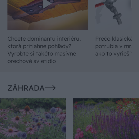
Chcete dominantu interiéru,
Prečo klasická iz
ktorá pritiahne pohľady?
potrubia v mrazo
Vyrobte si takéto masívne
ako to vyriešiť r
orechové svietidlo
ZÁHRADA