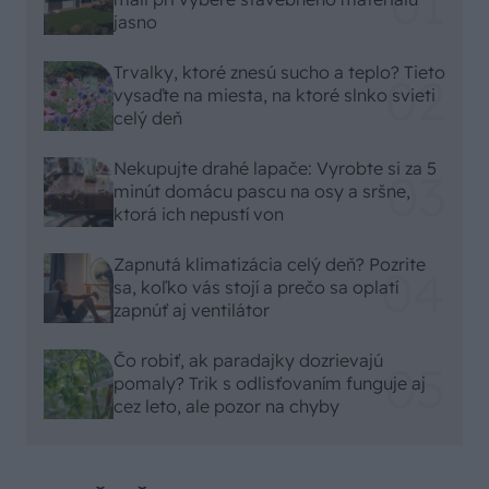
jasno
Trvalky, ktoré znesú sucho a teplo? Tieto
vysaďte na miesta, na ktoré slnko svieti
celý deň
Nekupujte drahé lapače: Vyrobte si za 5
minút domácu pascu na osy a sršne,
ktorá ich nepustí von
Zapnutá klimatizácia celý deň? Pozrite
sa, koľko vás stojí a prečo sa oplatí
zapnúť aj ventilátor
Čo robiť, ak paradajky dozrievajú
pomaly? Trik s odlisťovaním funguje aj
cez leto, ale pozor na chyby