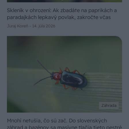
Skleník v ohrození: Ak zbadáte na paprikách a
paradajkách lepkavý povlak, zakročte včas
Juraj Koreň -
14. júla 2026
Záhrada
Mnohí netušia, čo sú zač. Do slovenských
záhrad a bazénov sa masívne tlačia tieto pestré