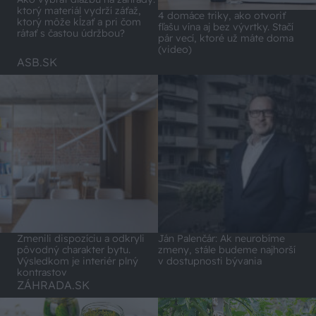
ktorý materiál vydrží záťaž,
4 domáce triky, ako otvoriť
ktorý môže kĺzať a pri čom
fľašu vína aj bez vývrtky. Stačí
rátať s častou údržbou?
pár vecí, ktoré už máte doma
(video)
ASB.SK
Zmenili dispozíciu a odkryli
Ján Palenčár: Ak neurobíme
pôvodný charakter bytu.
zmeny, stále budeme najhorší
Výsledkom je interiér plný
v dostupnosti bývania
kontrastov
ZÁHRADA.SK