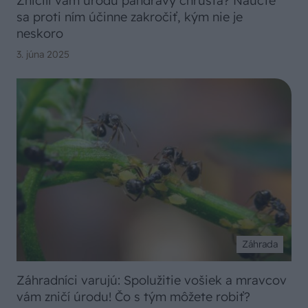
Zničili vám úrodu pandravy chrústa? Naučte
sa proti ním účinne zakročiť, kým nie je
neskoro
3. júna 2025
Záhrada
Záhradníci varujú: Spolužitie vošiek a mravcov
vám zničí úrodu! Čo s tým môžete robiť?