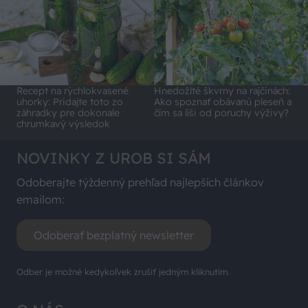
Recept na rýchlokvasené
Hnedožlté škvrny na rajčinách:
uhorky: Pridajte toto zo
Ako spoznať obávanú pleseň a
záhradky pre dokonale
čím sa líši od poruchy výživy?
chrumkavý výsledok
NOVINKY Z UROB SI SÁM
Odoberajte týždenný prehľad najlepších článkov
emailom:
Odoberať bezplatný newsletter
Odber je možné kedykoľvek zrušiť jedným kliknutím.