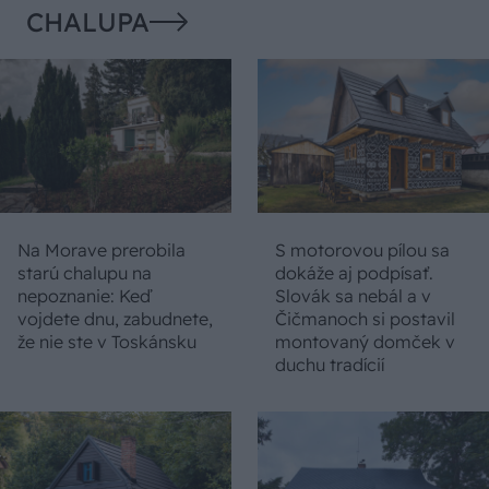
CHALUPA
Na Morave prerobila
S motorovou pílou sa
starú chalupu na
dokáže aj podpísať.
nepoznanie: Keď
Slovák sa nebál a v
vojdete dnu, zabudnete,
Čičmanoch si postavil
že nie ste v Toskánsku
montovaný domček v
duchu tradícií