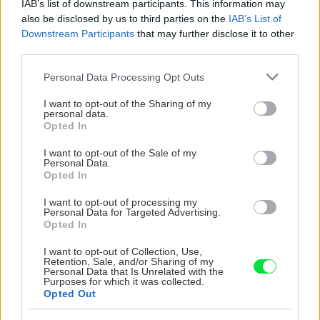
IAB’s list of downstream participants. This information may
orechové svietidlo
also be disclosed by us to third parties on the
IAB’s List of
Downstream Participants
that may further disclose it to other
third parties.
Please note that this website/app uses one or more Google
Personal Data Processing Opt Outs
services and may gather and store information including but
NAJČÍTANEJŠIE
not limited to your visit or usage behaviour. You may click to
I want to opt-out of the Sharing of my
personal data.
grant or deny consent to Google and its third-party tags to
Opted In
TÝŽDEŇ
MESIAC
use your data for below specified purposes in below Google
consent section.
Trvalky, ktoré znesú sucho a teplo? Tieto
I want to opt-out of the Sale of my
Personal Data.
vysaďte na miesta, na ktoré slnko svieti celý
Opted In
deň
I want to opt-out of processing my
Personal Data for Targeted Advertising.
Vnútorné žalúzie sú v 40-stupňových
Opted In
horúčavách pasca: Prečo z okna robia radiátor
a ako to vyriešiť za pár eur?
I want to opt-out of Collection, Use,
Retention, Sale, and/or Sharing of my
Personal Data that Is Unrelated with the
Čo robiť, ak paradajky dozrievajú pomaly? Trik
Purposes for which it was collected.
s odlisťovaním funguje aj cez leto, ale pozor na
Opted Out
chyby