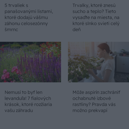
5 trvaliek s
Trvalky, ktoré znesú
panašovanými listami,
sucho a teplo? Tieto
ktoré dodajú vášmu
vysaďte na miesta, na
záhonu celosezónny
ktoré slnko svieti celý
šmrnc
deň
Nemusí to byť len
Môže aspirín zachrániť
levanduľa! 7 fialových
ochabnuté izbové
krások, ktoré rozžiaria
rastliny? Pravda vás
vašu záhradu
možno prekvapí