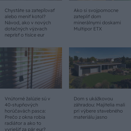
Chystáte sa zatepľovať
Ako si svojpomocne
alebo meniť kotol?
zatepliť dom
Návod, ako v nových
minerálnymi doskami
dotačných výzvach
Multipor ETX
neprísť o tisíce eur
Vnútorné žalúzie sú v
Dom s ukážkovou
40-stupňových
záhradou: Majitelia mali
horúčavách pasca:
pri výbere stavebného
Prečo z okna robia
materiálu jasno
radiátor a ako to
vyriešiť za pár eur?