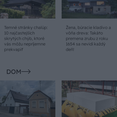
Temné stránky chalúp:
Žena, búracie kladivo a
10 najčastejších
vôňa dreva: Takáto
skrytých chýb, ktoré
premena zrubu z roku
vás môžu nepríjemne
1654 sa nevidí každý
prekvapiť
deň!
DOM