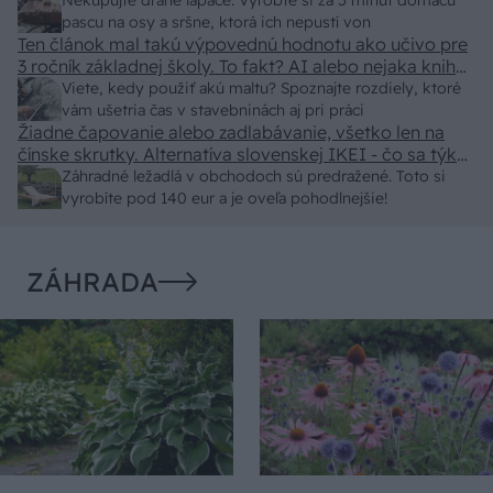
pasca naucinke moc efektivne. Skor pritiahne slimaky
Nekupujte drahé lapače: Vyrobte si za 5 minút domácu
pascu na osy a sršne, ktorá ich nepustí von
Ten článok mal takú výpovednú hodnotu ako učivo pre
3 ročník základnej školy. To fakt? AI alebo nejaka kniha
z VŠ? Dnešné rychlotvrdnuce malty - pevnosť 40 Mpa a
Viete, kedy použiť akú maltu? Spoznajte rozdiely, ktoré
doba schnutia tak 15 minut , k tomu vodotesné s
vám ušetria čas v stavebninách aj pri práci
Žiadne čapovanie alebo zadlabávanie, všetko len na
kryštálikou. A rozdiel - schnutie a zretie. Nič?
čínske skrutky. Alternatíva slovenskej IKEI - čo sa týka
pevnosti. Autor si nedal veľa námahy s remeselným
Záhradné ležadlá v obchodoch sú predražené. Toto si
spracovaním, škoda. No lepšie než ten odpad z DTD
vyrobíte pod 140 eur a je oveľa pohodlnejšie!
predávaný v Kauflande alebo Lídli.
ZÁHRADA