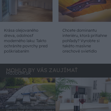
Krása olejovaného
Chcete dominantu
dreva, odolnosť
interiéru, ktorá pritiahne
moderného laku: Takto
pohľady? Vyrobte si
ochránite povrchy pred
takéto masívne
poškriabaním
orechové svietidlo
MOHLO BY VÁS ZAUJÍMAŤ
MÔJDOM.SK
Ako vybrať dlažbu na záhrady: