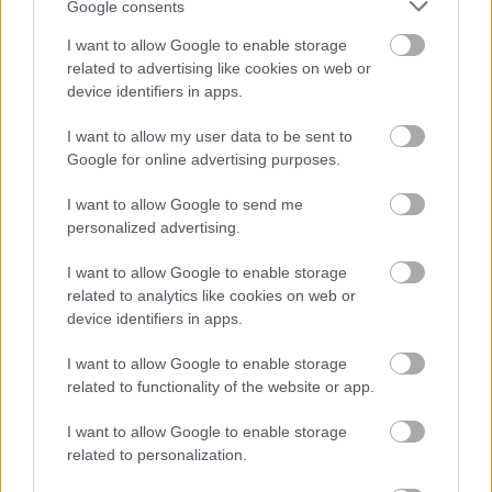
Google consents
Chcete dominantu interiéru, ktorá pritiahne
I want to allow Google to enable storage
pohľady? Vyrobte si takéto masívne orechové
related to advertising like cookies on web or
svietidlo
device identifiers in apps.
I want to allow my user data to be sent to
Ako dlho variť kukuricu? Tieto časové rozdiely
Google for online advertising purposes.
vás prekvapia
I want to allow Google to send me
personalized advertising.
NAŠE ČASOPISY
I want to allow Google to enable storage
related to analytics like cookies on web or
device identifiers in apps.
I want to allow Google to enable storage
related to functionality of the website or app.
I want to allow Google to enable storage
related to personalization.