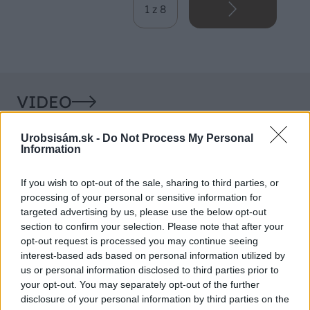
1 z 8
VIDEO
Urobsisám.sk -
Do Not Process My Personal
Information
If you wish to opt-out of the sale, sharing to third parties, or
processing of your personal or sensitive information for
targeted advertising by us, please use the below opt-out
section to confirm your selection. Please note that after your
opt-out request is processed you may continue seeing
interest-based ads based on personal information utilized by
Chcete dominantu interiéru,
Prečo klasická iz
us or personal information disclosed to third parties prior to
ktorá pritiahne pohľady?
potrubia v mrazo
your opt-out. You may separately opt-out of the further
disclosure of your personal information by third parties on the
Vyrobte si takéto masívne
ako to vyriešiť r