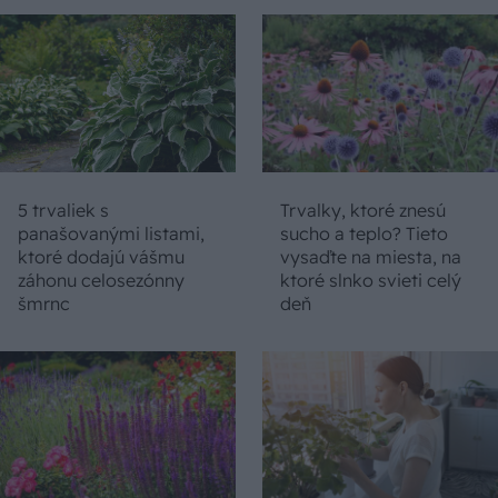
5 trvaliek s
Trvalky, ktoré znesú
panašovanými listami,
sucho a teplo? Tieto
ktoré dodajú vášmu
vysaďte na miesta, na
záhonu celosezónny
ktoré slnko svieti celý
šmrnc
deň