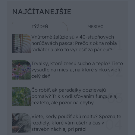
NAJČÍTANEJŠIE
TÝŽDEŇ
MESIAC
Vnútorné žalúzie sú v 40-stupňových
horúčavách pasca: Prečo z okna robia
radiátor a ako to vyriešiť za pár eur?
Trvalky, ktoré znesú sucho a teplo? Tieto
vysaďte na miesta, na ktoré slnko svieti
celý deň
Čo robiť, ak paradajky dozrievajú
pomaly? Trik s odlisťovaním funguje aj
cez leto, ale pozor na chyby
Viete, kedy použiť akú maltu? Spoznajte
rozdiely, ktoré vám ušetria čas v
stavebninách aj pri práci