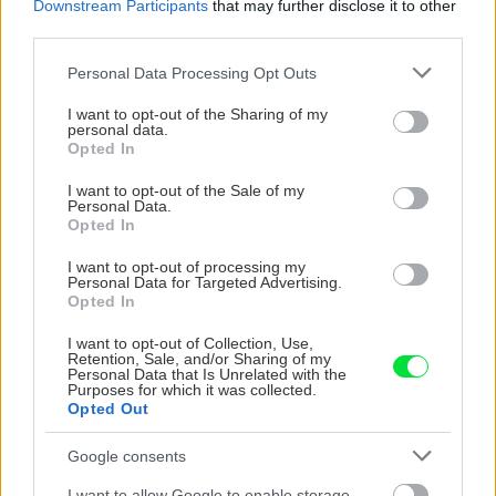
Downstream Participants
that may further disclose it to other
Sprchové zásteny ANNEA
third parties.
BLACK LINE od SanSwiss.
Krása jednoduchých línií a
Please note that this website/app uses one or more Google
Personal Data Processing Opt Outs
prepracované funkcie
services and may gather and store information including but
not limited to your visit or usage behaviour. You may click to
I want to opt-out of the Sharing of my
personal data.
grant or deny consent to Google and its third-party tags to
Opted In
use your data for below specified purposes in below Google
consent section.
I want to opt-out of the Sale of my
ASB.sk
Personal Data.
Staré základy, nové
Opted In
horizonty. Netradičný byt v
Bratislave je inšpirovaný
I want to opt-out of processing my
Japonskom
Personal Data for Targeted Advertising.
Opted In
I want to opt-out of Collection, Use,
Gurmán
Retention, Sale, and/or Sharing of my
Personal Data that Is Unrelated with the
Májové suroviny v kuchyni:
Purposes for which it was collected.
Opted Out
Čo má teraz najlepšiu chuť
a ako z toho variť
Google consents
I want to allow Google to enable storage