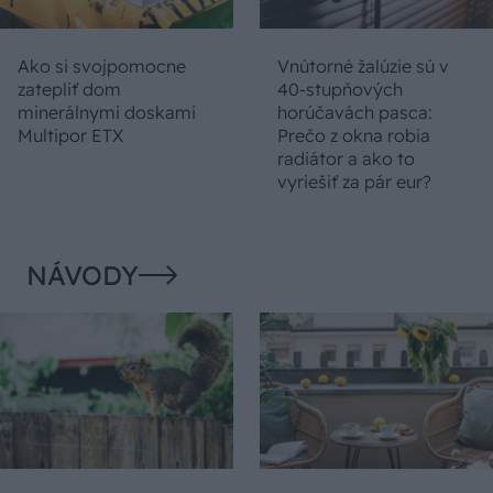
Ako si svojpomocne
Vnútorné žalúzie sú v
zatepliť dom
40-stupňových
minerálnymi doskami
horúčavách pasca:
Multipor ETX
Prečo z okna robia
radiátor a ako to
vyriešiť za pár eur?
NÁVODY