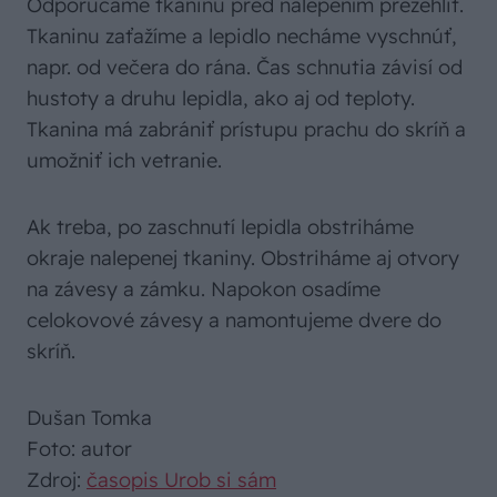
Odporúčame tkaninu pred nalepením prežehliť.
Tkaninu zaťažíme a lepidlo necháme vyschnúť,
napr. od večera do rána. Čas schnutia závisí od
hustoty a druhu lepidla, ako aj od teploty.
Tkanina má zabrániť prístupu prachu do skríň a
umožniť ich vetranie.
Ak treba, po zaschnutí lepidla obstriháme
okraje nalepenej tkaniny. Obstriháme aj otvory
na závesy a zámku. Napokon osadíme
celokovové závesy a namontujeme dvere do
skríň.
Dušan Tomka
Foto: autor
Zdroj:
časopis Urob si sám