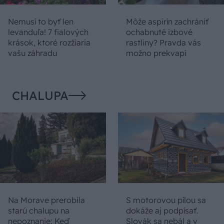
Nemusí to byť len
Môže aspirín zachrániť
levanduľa! 7 fialových
ochabnuté izbové
krások, ktoré rozžiaria
rastliny? Pravda vás
vašu záhradu
možno prekvapí
CHALUPA
Na Morave prerobila
S motorovou pílou sa
starú chalupu na
dokáže aj podpísať.
nepoznanie: Keď
Slovák sa nebál a v