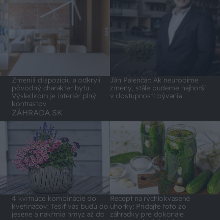
Zmenili dispozíciu a odkryli
Ján Palenčár: Ak neurobíme
pôvodný charakter bytu.
zmeny, stále budeme najhorší
Výsledkom je interiér plný
v dostupnosti bývania
kontrastov
ZÁHRADA.SK
4 kvitnúce kombinácie do
Recept na rýchlokvasené
kvetináčov: Tešiť vás budú do
uhorky: Pridajte toto zo
jesene a nakŕmia hmyz až do
záhradky pre dokonale