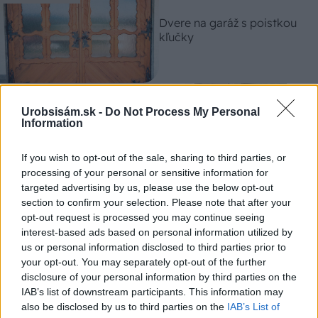
Dvere na garáž s poistkou
kľučky
Rekonštrukcia bytu
Urobsisám.sk -
Do Not Process My Personal
Information
Okná a vstupné dvere
If you wish to opt-out of the sale, sharing to third parties, or
processing of your personal or sensitive information for
targeted advertising by us, please use the below opt-out
section to confirm your selection. Please note that after your
Stavebný materiál
opt-out request is processed you may continue seeing
Seriál Kvalitný dom za
interest-based ads based on personal information utilized by
rozumnú cenu: 4. diel –
us or personal information disclosed to third parties prior to
Výber vhodných okien a
your opt-out. You may separately opt-out of the further
dverí
disclosure of your personal information by third parties on the
IAB’s list of downstream participants. This information may
also be disclosed by us to third parties on the
IAB’s List of
Rekonštrukcia bytu