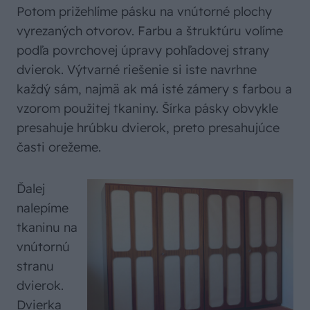
Potom prižehlíme pásku na vnútorné plochy
vyrezaných otvorov. Farbu a štruktúru volíme
podľa povrchovej úpravy pohľadovej strany
dvierok. Výtvarné riešenie si iste navrhne
každý sám, najmä ak má isté zámery s farbou a
vzorom použitej tkaniny. Šírka pásky obvykle
presahuje hrúbku dvierok, preto presahujúce
časti orežeme.
Ďalej
nalepíme
tkaninu na
vnútornú
stranu
dvierok.
Dvierka