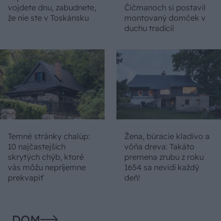
vojdete dnu, zabudnete,
Čičmanoch si postavil
že nie ste v Toskánsku
montovaný domček v
duchu tradícií
Temné stránky chalúp:
Žena, búracie kladivo a
10 najčastejších
vôňa dreva: Takáto
skrytých chýb, ktoré
premena zrubu z roku
vás môžu nepríjemne
1654 sa nevidí každý
prekvapiť
deň!
DOM