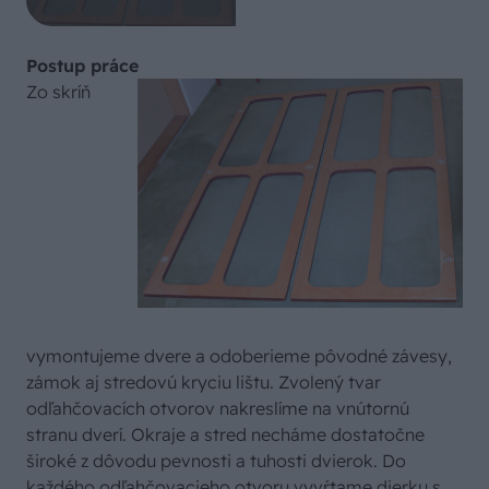
Postup práce
Zo skríň
vymontujeme dvere a odoberieme pôvodné závesy,
zámok aj stredovú kryciu lištu. Zvolený tvar
odľahčovacích otvorov nakreslíme na vnútornú
stranu dverí. Okraje a stred necháme dostatočne
široké z dôvodu pevnosti a tuhosti dvierok. Do
každého odľahčovacieho otvoru vyvŕtame dierku s