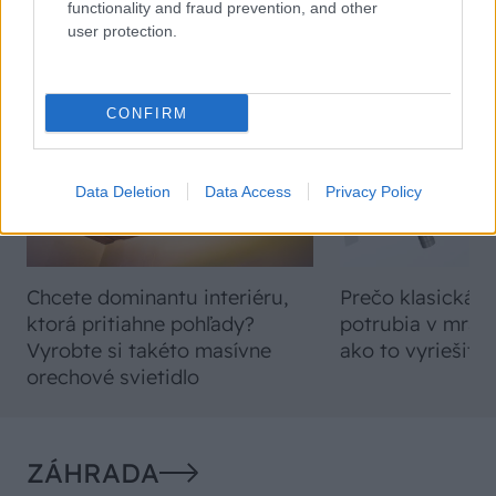
functionality and fraud prevention, and other
VIDEO
user protection.
CONFIRM
Data Deletion
Data Access
Privacy Policy
Chcete dominantu interiéru,
Prečo klasická iz
ktorá pritiahne pohľady?
potrubia v mrazo
Vyrobte si takéto masívne
ako to vyriešiť r
orechové svietidlo
ZÁHRADA