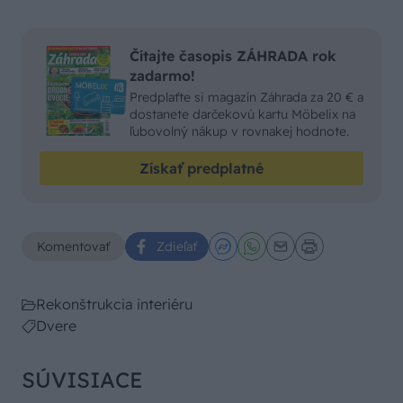
Čítajte časopis ZÁHRADA rok
zadarmo!
Predplaťte si magazín Záhrada za 20 € a
dostanete darčekovú kartu Möbelix na
ľubovolný nákup v rovnakej hodnote.
Získať predplatné
Komentovať
Zdieľať
Rekonštrukcia interiéru
Dvere
SÚVISIACE