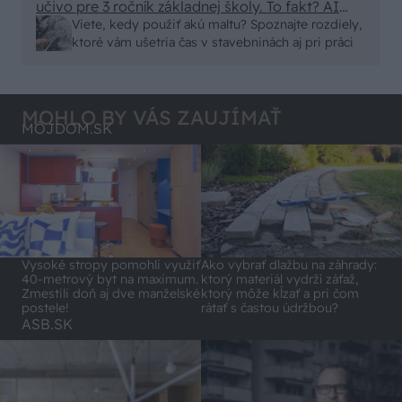
učivo pre 3 ročník základnej školy. To fakt? AI
alebo nejaka kniha z VŠ? Dnešné rychlotvrdnuce
Viete, kedy použiť akú maltu? Spoznajte rozdiely,
malty - pevnosť 40 Mpa a doba schnutia tak 15
ktoré vám ušetria čas v stavebninách aj pri práci
minut , k tomu vodotesné s kryštálikou. A rozdiel
- schnutie a zretie. Nič?
MOHLO BY VÁS ZAUJÍMAŤ
MÔJDOM.SK
Vysoké stropy pomohli využiť
Ako vybrať dlažbu na záhrady:
40-metrový byt na maximum.
ktorý materiál vydrží záťaž,
Zmestili doň aj dve manželské
ktorý môže kĺzať a pri čom
postele!
rátať s častou údržbou?
ASB.SK