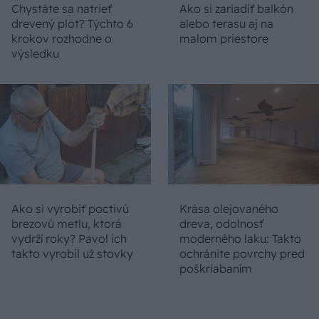
Chystáte sa natrieť
Ako si zariadiť balkón
drevený plot? Týchto 6
alebo terasu aj na
krokov rozhodne o
malom priestore
výsledku
Ako si vyrobiť poctivú
Krása olejovaného
brezovú metlu, ktorá
dreva, odolnosť
vydrží roky? Pavol ich
moderného laku: Takto
takto vyrobil už stovky
ochránite povrchy pred
poškriabaním