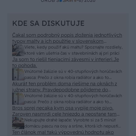
KDE SA DISKUTUJE
Čakal som podrobný popis zloženia jednotlivých
typov malty a ich použitie v slovenskom
prostredí, no dostal som len pár primitívnych rád
Viete, kedy použiť akú maltu? Spoznajte rozdiely,
o výbere vriec v stavebninách. Kde sa podel
ktoré vám ušetria čas v stavebninách aj pri práci
názov a zmysel časopisu "Urob si sám" ? To
Ja som to riešil tieniacimi závesmi v interieri.Je
skutočne už nemáme na Slovensku "fachmanov"!
to pohoda.
Vypadá to tak že za pár rokov nám budú stavať
Vnútorné žalúzie sú v 40-stupňových horúčavách
chaty a chalupy číňania a použijú BAMBUS !!!
pasca: Prečo z okna robia radiátor a ako to
Akurát ten problém doma riešime na oknách z
vyriešiť za pár eur?
južnej strany. Pravdepodobne pôjdeme do
vonkajšieho tienenia na spôsob markízy
Vnútorné žalúzie sú v 40-stupňových horúčavách
250x150cm. Čínsky predajcovia idú okolo 100
pasca: Prečo z okna robia radiátor a ako to
eur kus.
Bros sprej necaka kym osa vypije moje pivo.
vyriešiť za pár eur?
Zaroven nasmrdi cele hniezdo a neostane tam
nic zive. Vasa pasca naucinke moc efektivne.
Nekupujte drahé lapače: Vyrobte si za 5 minút
Skor pritiahne slimaky
domácu pascu na osy a sršne, ktorá ich nepustí
Ten článok mal takú výpovednú hodnotu ako
von