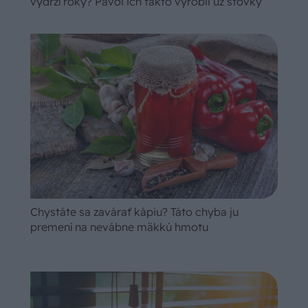
vydrží roky? Pavol ich takto vyrobil už stovky
Chystáte sa zavárať kápiu? Táto chyba ju
premení na nevábne mäkkú hmotu