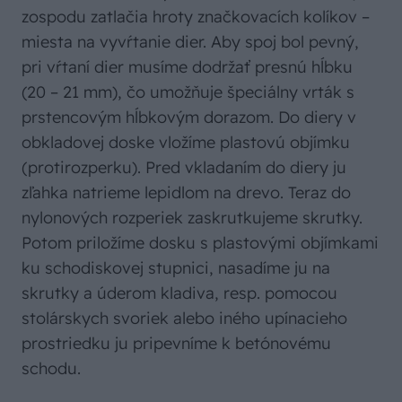
zospodu zatlačia hroty značkovacích kolíkov –
miesta na vyvŕtanie dier. Aby spoj bol pevný,
pri vŕtaní dier musíme dodržať presnú hĺbku
(20 – 21 mm), čo umožňuje špeciálny vrták s
prstencovým hĺbkovým dorazom. Do diery v
obkladovej doske vložíme plastovú objímku
(protirozperku). Pred vkladaním do diery ju
zľahka natrieme lepidlom na drevo. Teraz do
nylonových rozperiek zaskrutkujeme skrutky.
Potom priložíme dosku s plastovými objímkami
ku schodiskovej stupnici, nasadíme ju na
skrutky a úderom kladiva, resp. pomocou
stolárskych svoriek alebo iného upínacieho
prostriedku ju pripevníme k betónovému
schodu.