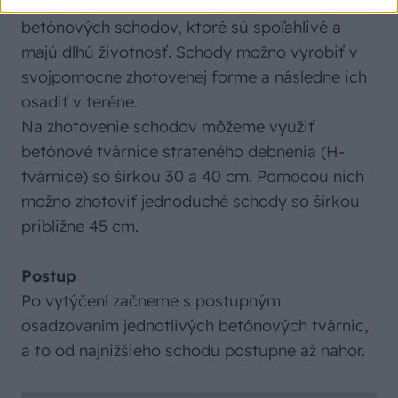
Môžeme sa rozhodnúť pre výstavbu
betónových schodov, ktoré sú spoľahlivé a
majú dlhú životnosť. Schody možno vyrobiť v
svojpomocne zhotovenej forme a následne ich
osadiť v teréne.
Na zhotovenie schodov môžeme využiť
betónové tvárnice strateného debnenia (H-
tvárnice) so šírkou 30 a 40 cm. Pomocou nich
možno zhotoviť jednoduché schody so šírkou
približne 45 cm.
Postup
Po vytýčení začneme s postupným
osadzovaním jednotlivých betónových tvárnic,
a to od najnižšieho schodu postupne až nahor.