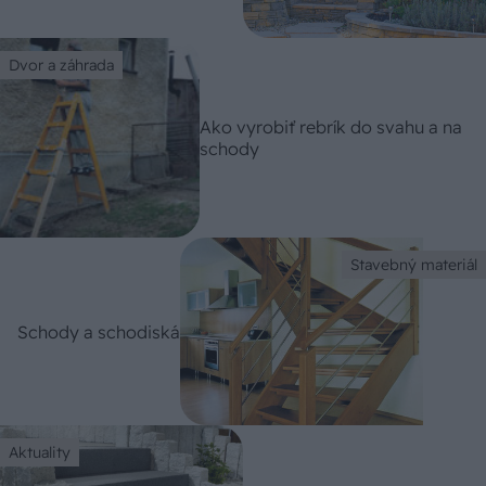
Dvor a záhrada
Ako vyrobiť rebrík do svahu a na
schody
Stavebný materiál
Schody a schodiská
Aktuality