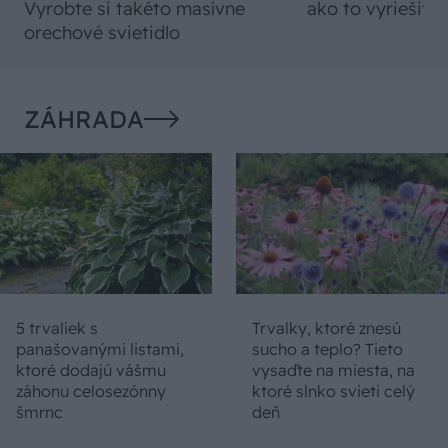
Vyrobte si takéto masívne
ako to vyriešiť r
orechové svietidlo
ZÁHRADA
5 trvaliek s
Trvalky, ktoré znesú
panašovanými listami,
sucho a teplo? Tieto
ktoré dodajú vášmu
vysaďte na miesta, na
záhonu celosezónny
ktoré slnko svieti celý
šmrnc
deň