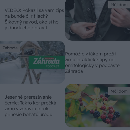
Môj dom
VIDEO: Pokazil sa vám zips
na bunde či rifliach?
Šikovný návod, ako si ho
jednoducho opraviť
Záhrada
Pomôžte vtákom prežiť
zimu: praktické tipy od
ornitologičky v podcaste
Záhrada
Môj dom
Jesenné prerezávanie
černíc: Takto ker prečká
zimu v zdraví a o rok
prinesie bohatú úrodu