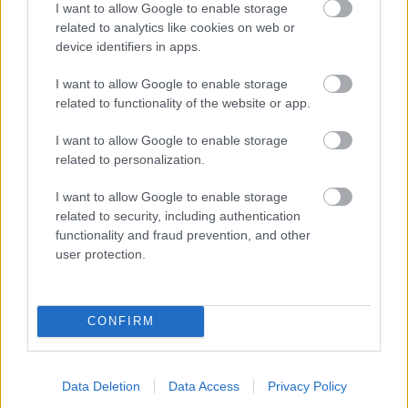
I want to allow Google to enable storage
related to analytics like cookies on web or
device identifiers in apps.
I want to allow Google to enable storage
related to functionality of the website or app.
I want to allow Google to enable storage
related to personalization.
Oceľové schody
I want to allow Google to enable storage
Ďalšou možnosťou je ísť na šrotovisko a
related to security, including authentication
poobzerať sa po starších oceľových schodoch.
functionality and fraud prevention, and other
user protection.
Výhodou je, že schody možno v záhrade v
prípade potreby premiestniť. Oceľové schody
môžeme umiestniť pri oporných múroch terás
CONFIRM
na prekonávanie výškových rozdielov.
Betónové schody
Data Deletion
Data Access
Privacy Policy