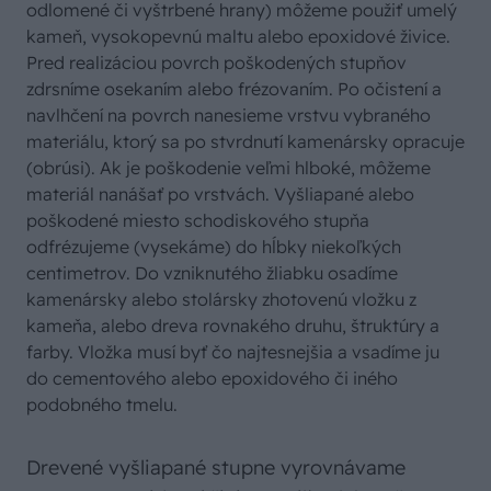
odlomené či vyštrbené hrany) môžeme použiť umelý
kameň, vysokopevnú maltu alebo epoxidové živice.
Pred realizáciou povrch poškodených stupňov
zdrsníme osekaním alebo frézovaním. Po očistení a
navlhčení na povrch nanesieme vrstvu vybraného
materiálu, ktorý sa po stvrdnutí kamenársky opracuje
(obrúsi). Ak je poškodenie veľmi hlboké, môžeme
materiál nanášať po vrstvách. Vyšliapané alebo
poškodené miesto schodiskového stupňa
odfrézujeme (vysekáme) do hĺbky niekoľkých
centimetrov. Do vzniknutého žliabku osadíme
kamenársky alebo stolársky zhotovenú vložku z
kameňa, alebo dreva rovnakého druhu, štruktúry a
farby. Vložka musí byť čo najtesnejšia a vsadíme ju
do cementového alebo epoxidového či iného
podobného tmelu.
Drevené vyšliapané stupne vyrovnávame