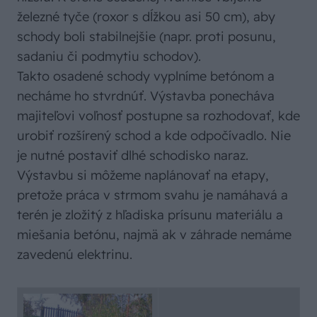
železné tyče (roxor s dĺžkou asi 50 cm), aby
schody boli stabilnejšie (napr. proti posunu,
sadaniu či podmytiu schodov).
Takto osadené schody vyplníme betónom a
necháme ho stvrdnúť. Výstavba ponecháva
majiteľovi voľnosť postupne sa rozhodovať, kde
urobiť rozšírený schod a kde odpočívadlo. Nie
je nutné postaviť dlhé schodisko naraz.
Výstavbu si môžeme naplánovať na etapy,
pretože práca v strmom svahu je namáhavá a
terén je zložitý z hľadiska prísunu materiálu a
miešania betónu, najmä ak v záhrade nemáme
zavedenú elektrinu.