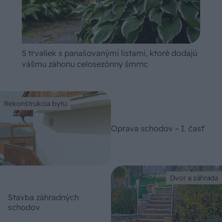
5 trvaliek s panašovanými listami, ktoré dodajú
vášmu záhonu celosezónny šmrnc
Rekonštrukcia bytu
Oprava schodov – I. časť
Dvor a záhrada
Stavba záhradných
schodov