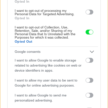
Opted In
zhotoviť schody, ktoré by umožňovali
prekonávanie výškového rozdielu terénu.
I want to opt-out of processing my
Personal Data for Targeted Advertising.
Opted In
Zo začiatku po kúpe pozemku vystačíme len s
I want to opt-out of Collection, Use,
Retention, Sale, and/or Sharing of my
úpravou terénu a vytvorením nášľapných
Personal Data that Is Unrelated with the
Purposes for which it was collected.
plôch, ktoré sa spevňujú drevenou doskou a
Opted Out
železnými tyčami (roxormi) nabitými do zeme.
Google consents
I want to allow Google to enable storage
related to advertising like cookies on web or
device identifiers in apps.
I want to allow my user data to be sent to
Google for online advertising purposes.
I want to allow Google to send me
personalized advertising.