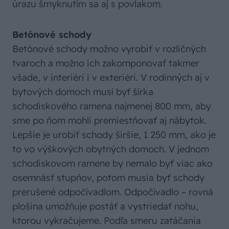
úrazu šmyknutím sa aj s povlakom.
Betónové schody
Betónové schody možno vyrobiť v rozličných
tvaroch a možno ich zakomponovať takmer
všade, v interiéri i v exteriéri. V rodinných aj v
bytových domoch musí byť šírka
schodiskového ramena najmenej 800 mm, aby
sme po ňom mohli premiestňovať aj nábytok.
Lepšie je urobiť schody širšie, 1 250 mm, ako je
to vo výškových obytných domoch. V jednom
schodiskovom ramene by nemalo byť viac ako
osemnásť stupňov, potom musia byť schody
prerušené odpočívadlom. Odpočívadlo – rovná
plošina umožňuje postáť a vystriedať nohu,
ktorou vykračujeme. Podľa smeru zatáčania