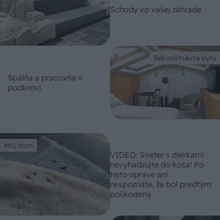
Schody vo vašej záhrade
Rekonštrukcia bytu
Spálňa a pracovňa v
podkroví
Môj dom
VIDEO: Sveter s dierkami
nevyhadzujte do koša! Po
tejto oprave ani
nespoznáte, že bol predtým
poškodený