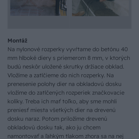
Montáž
Na nylonové rozperky vyvŕtame do betónu 40
mm hlboké diery s priemerom 8 mm, v ktorých
budú neskôr uložené skrutky držiace obklad.
Vložíme a zatlčieme do nich rozperky. Na
prenesenie polohy dier na obkladovú dosku
vložíme do zatlčených rozperiek značkovacie
kolíky. Treba ich mať toľko, aby sme mohli
preniesť miesta všetkých dier na drevenú
dosku naraz. Potom priložíme drevenú
obkladovú dosku tak, ako ju chcem
namontovať a ľahkým tlakom zhora sa na nej