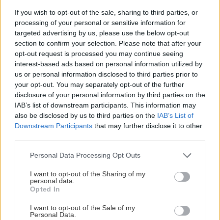
Cena za schody so 16 stupňami je aj s prácou je
If you wish to opt-out of the sale, sharing to third parties, or
okolo 550 eur, svojpomocne okolo 300.
processing of your personal or sensitive information for
targeted advertising by us, please use the below opt-out
Zvyčajne sa používajú betóny triedy C30/37 s
section to confirm your selection. Please note that after your
oceľovou výstužou. Betón musí zrieť asi mesiac
opt-out request is processed you may continue seeing
a schody vtedy nemožno zaťažovať. Betónové
interest-based ads based on personal information utilized by
us or personal information disclosed to third parties prior to
schody možno kúpiť aj ako prefabrikáty –
your opt-out. You may separately opt-out of the further
samostatné schodiskové ramená, priame alebo
disclosure of your personal information by third parties on the
točité a hneď po osadení ich možno využívať.
IAB’s list of downstream participants. This information may
also be disclosed by us to third parties on the
IAB’s List of
Downstream Participants
that may further disclose it to other
Schody v záhrade
third parties.
Dobré schody asi najviac ocenia ľudia z
Please note that this website/app uses one or more Google
Personal Data Processing Opt Outs
horských oblastí, čo každý deň musia zdolávať
services and may gather and store information including but
svahovitý terén. Niektoré záhrady sú na
not limited to your visit or usage behaviour. You may click to
I want to opt-out of the Sharing of my
personal data.
grant or deny consent to Google and its third-party tags to
svahoch so sklonom miestami až 45°. Pre
Opted In
use your data for below specified purposes in below Google
bezpečný pohyb po záhrade a z dôvodu
consent section.
I want to opt-out of the Sale of my
dostupnosti je potrebné terasovať pozemok a
Personal Data.