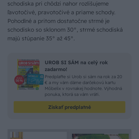
schodiska pri chôdzi nahor rozlišujeme
ľavotočivé, pravotočivé a priame schody.
Pohodlné a pritom dostatočne strmé je
schodisko so sklonom 30°, strmé schodiská
majú stúpanie 35° až 45°.
UROB SI SÁM na celý rok
zadarmo!
Predplaťte si Urob si sám na rok za 20
€ a my vám dáme darčekovú kartu
Möbelix v rovnakej hodnote. Výhodná
ponuka, ktorá sa vám vráti.
Získať predplatné