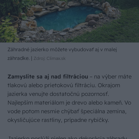
Záhradné jazierko môžete vybudovať aj v malej
záhradke.
|
Zdroj: Climax.sk
Zamyslite sa aj nad filtráciou
– na výber máte
tlakovú alebo prietokovú filtráciu. Okrajom
jazierka venujte dostatočnú pozornosť.
Najlepším materiálom je drevo alebo kameň. Vo
vode potom nesmie chýbať špeciálna zemina,
okysličujúce rastliny, prípadne rybičky.
Jazierko poslúži nielen ako dekorácia záhrady,