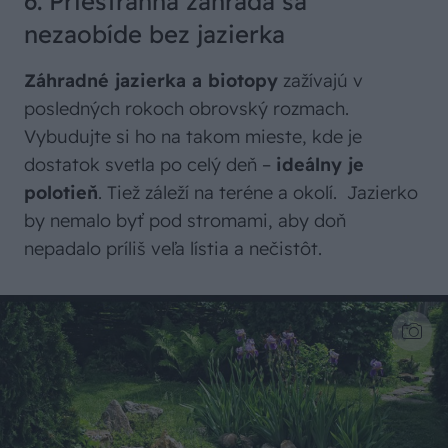
6. Priestranná záhrada sa
nezaobíde bez jazierka
Záhradné jazierka a biotopy
zažívajú v
posledných rokoch obrovský rozmach.
Vybudujte si ho na takom mieste, kde je
dostatok svetla po celý deň –
ideálny je
polotieň
. Tiež záleží na teréne a okolí. Jazierko
by nemalo byť pod stromami, aby doň
nepadalo príliš veľa lístia a nečistôt.