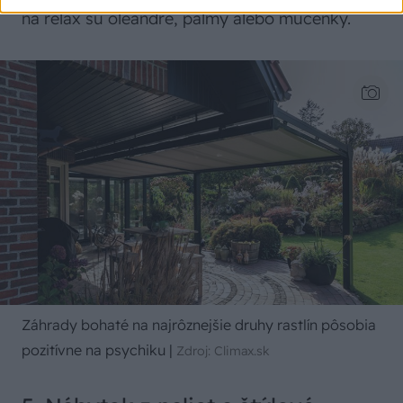
na relax sú oleandre, palmy alebo mučenky.
Záhrady bohaté na najrôznejšie druhy rastlín pôsobia
pozitívne na psychiku
|
Zdroj: Climax.sk