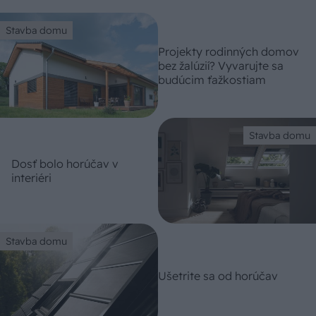
Stavba domu
Projekty rodinných domov
bez žalúzií? Vyvarujte sa
budúcim ťažkostiam
Stavba domu
Dosť bolo horúčav v
interiéri
Stavba domu
Ušetrite sa od horúčav