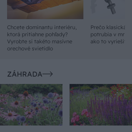
Chcete dominantu interiéru,
Prečo klasická iz
ktorá pritiahne pohľady?
potrubia v mrazo
Vyrobte si takéto masívne
ako to vyriešiť r
orechové svietidlo
ZÁHRADA