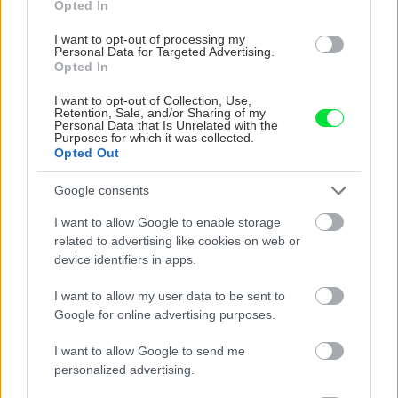
tieneniu si zimnú záhradu môžete užívať
Opted In
celoročne.
Vonkajšie clony
sa kotvia priamo
I want to opt-out of processing my
na konštrukciu zimnej záhrady. Látku s UV
Personal Data for Targeted Advertising.
Opted In
filtrom stiahnete do krycieho boxu, ktorý ju
chráni pred poškodením a zašpinením.
I want to opt-out of Collection, Use,
Retention, Sale, and/or Sharing of my
Personal Data that Is Unrelated with the
Purposes for which it was collected.
Opted Out
Google consents
I want to allow Google to enable storage
related to advertising like cookies on web or
device identifiers in apps.
I want to allow my user data to be sent to
Google for online advertising purposes.
I want to allow Google to send me
personalized advertising.