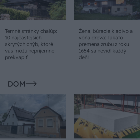
Temné stránky chalúp:
Žena, búracie kladivo a
10 najčastejších
vôňa dreva: Takáto
skrytých chýb, ktoré
premena zrubu z roku
vás môžu nepríjemne
1654 sa nevidí každý
prekvapiť
deň!
DOM