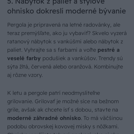
5. Nábytok z paliet a štýlové
ohnisko dokreslí moderné bývanie
Pergola je pripravená na letné radovánky, ale
teraz premýšľate, ako ju vybaviť? Skvelo vyzerá
ratanový nábytok s vankúšmi alebo nábytok z
paliet. Vyhrajte sa s farbami a voľte
pestré a
veselé farby
podušiek a vankúšov. Trendy sú
sýta žltá, červená alebo oranžová. Kombinujte
aj rôzne vzory.
K letu a pergole patrí neodmysliteľne
grilovanie. Grilovať je možné síce na bežnom
grile, avšak ak chcete ísť s dobou, stavte na
moderné záhradné ohnisko
. To má väčšinou
podobu obrovskej kovovej misky s nôžkami.