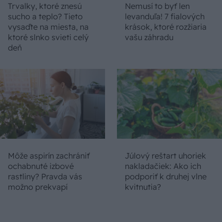
Trvalky, ktoré znesú
Nemusí to byť len
sucho a teplo? Tieto
levanduľa! 7 fialových
vysaďte na miesta, na
krások, ktoré rozžiaria
ktoré slnko svieti celý
vašu záhradu
deň
Môže aspirín zachrániť
Júlový reštart uhoriek
ochabnuté izbové
nakladačiek: Ako ich
rastliny? Pravda vás
podporiť k druhej vlne
možno prekvapí
kvitnutia?