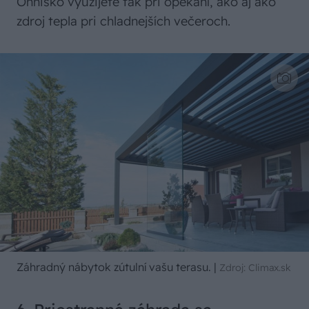
Ohnisko využijete tak pri opekaní, ako aj ako
zdroj tepla pri chladnejších večeroch.
Záhradný nábytok zútulní vašu terasu.
|
Zdroj: Climax.sk