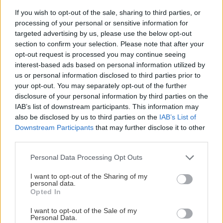
If you wish to opt-out of the sale, sharing to third parties, or
processing of your personal or sensitive information for
targeted advertising by us, please use the below opt-out
section to confirm your selection. Please note that after your
opt-out request is processed you may continue seeing
interest-based ads based on personal information utilized by
us or personal information disclosed to third parties prior to
Lamely bioklimatickej pergoly je možné naklápať a
your opt-out. You may separately opt-out of the further
disclosure of your personal information by third parties on the
umožniť tak prúdenie vzduchu pod pergolou.
|
Zdroj:
IAB’s list of downstream participants. This information may
Climax.sk
also be disclosed by us to third parties on the
IAB’s List of
Downstream Participants
that may further disclose it to other
third parties.
4. Zimnú záhradu využijete aj v
Please note that this website/app uses one or more Google
lete
Personal Data Processing Opt Outs
services and may gather and store information including but
not limited to your visit or usage behaviour. You may click to
I want to opt-out of the Sharing of my
Súčasťou moderných domov sú často tiež
personal data.
grant or deny consent to Google and its third-party tags to
Opted In
zimné záhrady
. Cez leto sa však stávajú
use your data for below specified purposes in below Google
consent section.
neobývateľnými. Avšak vďaka vhodnému
I want to opt-out of the Sale of my
Personal Data.