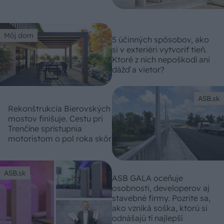
Môj dom
5 účinných spôsobov, ako
si v exteriéri vytvoriť tieň.
Ktoré z nich nepoškodí ani
dážď a vietor?
ASB.sk
Rekonštrukcia Bierovských
mostov finišuje. Cestu pri
Trenčíne sprístupnia
motoristom o pol roka skôr
ASB.sk
ASB GALA oceňuje
osobnosti, developerov aj
stavebné firmy. Pozrite sa,
ako vzniká soška, ktorú si
odnášajú tí najlepší