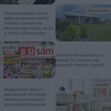
Stavba domu
Vonkajšie žalúzie, rolety
alebo screenové rolety?
Majitelia vonkajšieho
tienenia odporúčajú, na čo
si dať pri výbere pozor
Aktuality
Júlový Urob si sám je už v
predaji! Čo sme pre vás
pripravili v letnom vydaní?
Aktuality
Nadbytočná vlhkosť v
domácnosti: Prichádza
riešenie pre zdravšie a
komfortnejšie bývanie