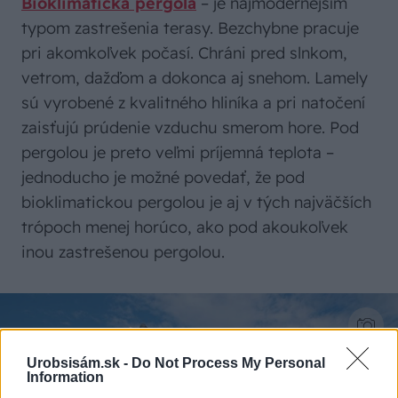
Bioklimatická pergola
– je najmodernejším
typom zastrešenia terasy. Bezchybne pracuje
pri akomkoľvek počasí. Chráni pred slnkom,
vetrom, dažďom a dokonca aj snehom. Lamely
sú vyrobené z kvalitného hliníka a pri natočení
zaisťujú prúdenie vzduchu smerom hore. Pod
pergolou je preto veľmi príjemná teplota –
jednoducho je možné povedať, že pod
bioklimatickou pergolou je aj v tých najväčších
trópoch menej horúco, ako pod akoukoľvek
inou zastrešenou pergolou.
Urobsisám.sk -
Do Not Process My Personal
Information