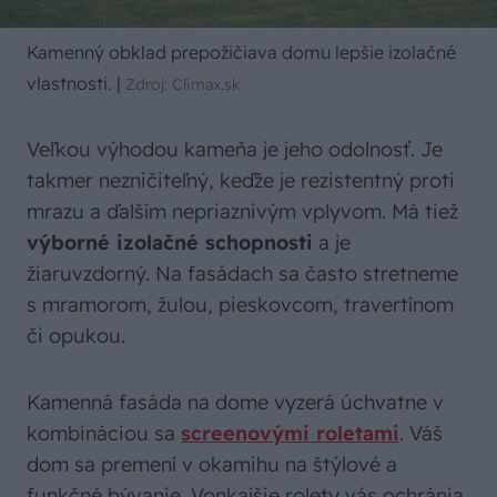
Kamenný obklad prepožičiava domu lepšie izolačné
vlastnosti.
|
Zdroj: Climax.sk
Veľkou výhodou kameňa je jeho odolnosť. Je
takmer nezničiteľný, keďže je rezistentný proti
mrazu a ďalším nepriaznivým vplyvom. Má tiež
výborné izolačné schopnosti
a je
žiaruvzdorný. Na fasádach sa často stretneme
s mramorom, žulou, pieskovcom, travertínom
či opukou.
Kamenná fasáda na dome vyzerá úchvatne v
kombináciou sa
screenovými roletami
. Váš
dom sa premení v okamihu na štýlové a
funkčné bývanie. Vonkajšie rolety vás ochránia