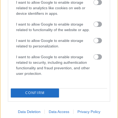
I want to allow Google to enable storage
related to analytics like cookies on web or
Vďaka tieniacej rolete teplota v zimnej záhrade menej
device identifiers in apps.
kolíše.
|
Zdroj: Climax.sk
I want to allow Google to enable storage
related to functionality of the website or app.
Ovládanie je jednoduché. Pomocou
I want to allow Google to enable storage
elektrického pohonu a diaľkového ovládania
related to personalization.
funguje na jedno kliknutie. Vonkajšie rolety
zaistia, že
teplota počas letných dní nebude
I want to allow Google to enable storage
related to security, including authentication
tak kolísať
a rozdiely medzi dňom a nocou
functionality and fraud prevention, and other
nebudú také výrazné. Aj tak je v prípade
user protection.
zimných záhrad nutné počítať s tým, že teplota
tu nie je stále rovnaká a niektorým druhom
CONFIRM
rastlín kolísanie prekáža. Pokiaľ teda zimnú
záhradu zvažujete, určite sa
vyhnite
pestovaniu tropických rastlín
. Najvhodnejšou
Data Deletion
Data Access
Privacy Policy
voľbou pre vytvorenie príjemného prostredia