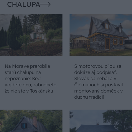
CHALUPA
Na Morave prerobila
S motorovou pílou sa
starú chalupu na
dokáže aj podpísať.
nepoznanie: Keď
Slovák sa nebál a v
vojdete dnu, zabudnete,
Čičmanoch si postavil
že nie ste v Toskánsku
montovaný domček v
duchu tradícií