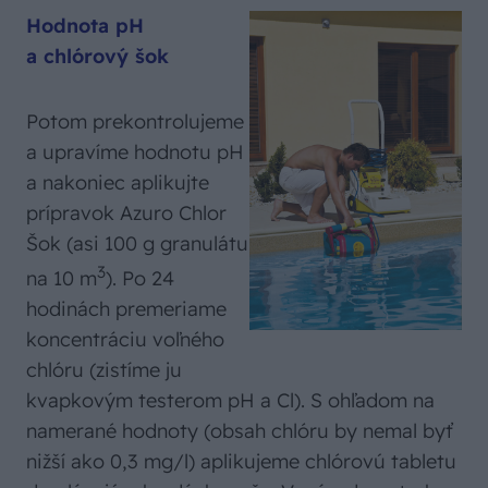
Hodnota pH
a chlórový šok
Potom prekontrolujeme
a upravíme hodnotu pH
a nakoniec aplikujte
prípravok Azuro Chlor
Šok (asi 100 g granulátu
3
na 10 m
). Po 24
hodinách premeriame
koncentráciu voľného
chlóru (zistíme ju
kvapkovým testerom pH a Cl). S ohľadom na
namerané hodnoty (obsah chlóru by nemal byť
nižší ako 0,3 mg/l) aplikujeme chlórovú tabletu