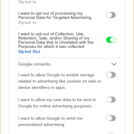
Opted In
z odolnej hliníkovej zliatiny. Priehľadné časti sú
I want to opt-out of processing my
vyrobené najčastejšie z polykarbonátu. Šírka
Personal Data for Targeted Advertising.
Opted In
posuvného zastrešenia sa bežne vyrába do
rozmeru 7 m. Väčšie šírky sa riešia pomocou
I want to opt-out of Collection, Use,
Retention, Sale, and/or Sharing of my
podobných konštrukcií, ako majú zimné
Personal Data that Is Unrelated with the
Purposes for which it was collected.
záhrady.
Opted Out
Google consents
I want to allow Google to enable storage
related to advertising like cookies on web or
device identifiers in apps.
I want to allow my user data to be sent to
Google for online advertising purposes.
I want to allow Google to send me
personalized advertising.