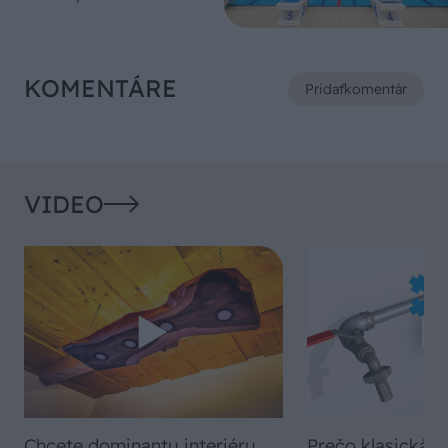
KOMENTÁRE
Pridať
komentár
VIDEO
Chcete dominantu interiéru,
Prečo klasická iz