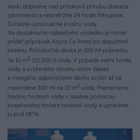
Vodu doplníme nad prítokovú prírubu zberača
(skimmera) a nepretržite 24 hodín filtrujeme.
Súčasne upravujeme kvalitu vody.
Na dosiahnutie najlepšieho výsledku je nutné
pridať prípravok Azuro Ca ihneď po dopustení
bazénu. Počiatočná dávka je 100 ml prípravku
3
na 10 m
(10 000 l) vody. V prípade veľmi tvrdej
vody a zvýšeného obsahu iónov železa
a mangánu odporúčame dávku zvýšiť až na
3
maximálne 300 ml na 10 m
vody. Premeriame
hladinu tvrdosti vody v bazéne pomocou
kvapkového testera tvrdosti vody a upravíme
ju pod 18°N.