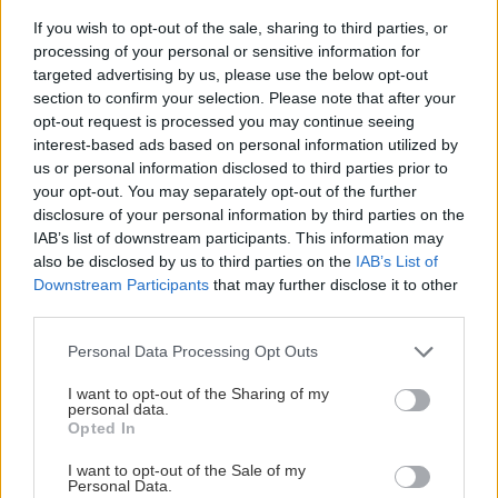
sa všeobecne delia na posuvné a prenosné.
If you wish to opt-out of the sale, sharing to third parties, or
processing of your personal or sensitive information for
K výhodám prenosného zastrešenia patrí rýchla
targeted advertising by us, please use the below opt-out
montáž a demontáž – konštrukciu postavíme,
section to confirm your selection. Please note that after your
prehodíme cez ňu plachtu, ktorú ku konštrukcii
opt-out request is processed you may continue seeing
interest-based ads based on personal information utilized by
ľahko prichytíme, pätky konštrukcie potom
us or personal information disclosed to third parties prior to
ukotvíme do zeme.
your opt-out. You may separately opt-out of the further
Nie sú potrebné žiadne zložité stavebné
disclosure of your personal information by third parties on the
IAB’s list of downstream participants. This information may
úpravy.
also be disclosed by us to third parties on the
IAB’s List of
Downstream Participants
that may further disclose it to other
Posuvné zastrešenie predstavuje síce finančne
third parties.
náročnejšie riešenie, ale jeho energetické
Please note that this website/app uses one or more Google
Personal Data Processing Opt Outs
úspory, čistota vody, bezpečnosť, vzhľad
services and may gather and store information including but
not limited to your visit or usage behaviour. You may click to
I want to opt-out of the Sharing of my
a tvarové možnosti sú na vyššej úrovni než pri
personal data.
grant or deny consent to Google and its third-party tags to
Opted In
prenosných typoch. Posuvné zastrešenie sa
use your data for below specified purposes in below Google
skladá z jednotlivých segmentov, ktoré sa
consent section.
I want to opt-out of the Sale of my
Personal Data.
pohybujú na koľajničkách takisto vyrobených