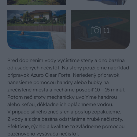
Pred doplnením vody vyčistíme steny a dno bazéna
od usadených nečistôt. Na steny použijeme napríklad
prípravok Azuro Clear Forte. Neriedený prípravok
nanesieme pomocou handry alebo hubky na
znečistené miesta a necháme pôsobiť 10 – 15 minút.
Potom nečistoty mechanicky uvoľníme handrou
alebo kefou, dôkladne ich opláchneme vodou.
V prípade silného znečistenia postup zopakujeme.
Z vody a z dna bazéna odstránime hrubé nečistoty.
Efektívne, rýchlo a kvalitne to zvládneme pomocou
bazénového vysávača nečistôt.