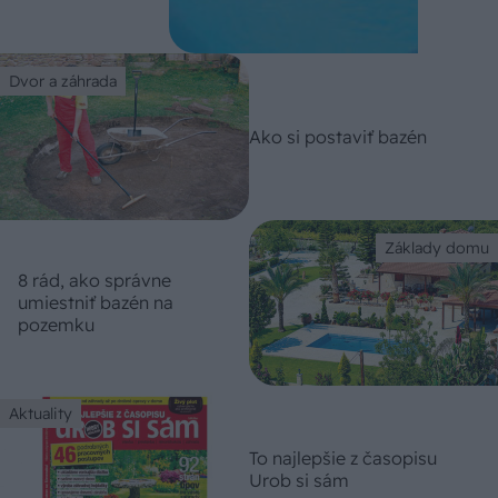
Dvor a záhrada
Ako si postaviť bazén
Základy domu
8 rád, ako správne
umiestniť bazén na
pozemku
Aktuality
To najlepšie z časopisu
Urob si sám