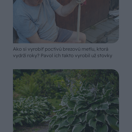
Ako si vyrobiť poctivú brezovú metlu, ktorá
vydrží roky? Pavol ich takto vyrobil už stovky