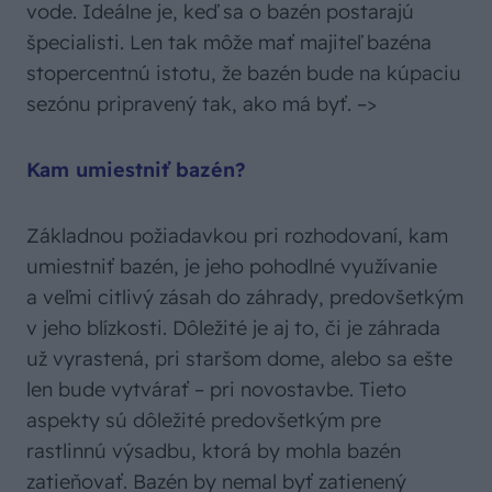
vode. Ideálne je, keď sa o bazén postarajú
špecialisti. Len tak môže mať majiteľ bazéna
stopercentnú istotu, že bazén bude na kúpaciu
sezónu pripravený tak, ako má byť.
–>
Kam umiestniť bazén?
Základnou požiadavkou pri rozhodovaní, kam
umiestniť bazén, je jeho pohodlné využívanie
a veľmi citlivý zásah do záhrady, predovšetkým
v jeho blízkosti. Dôležité je aj to, či je záhrada
už vyrastená, pri staršom dome, alebo sa ešte
len bude vytvárať – pri novostavbe. Tieto
aspekty sú dôležité predovšetkým pre
rastlinnú výsadbu, ktorá by mohla bazén
zatieňovať. Bazén by nemal byť zatienený