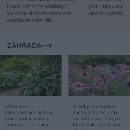
ktorá pritiahne pohľady?
potrubia v mrazo
Vyrobte si takéto masívne
ako to vyriešiť r
orechové svietidlo
ZÁHRADA
5 trvaliek s
Trvalky, ktoré znesú
panašovanými listami,
sucho a teplo? Tieto
ktoré dodajú vášmu
vysaďte na miesta, na
záhonu celosezónny
ktoré slnko svieti celý