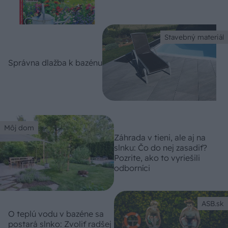
Stavebný materiál
Správna dlažba k bazénu
Môj dom
Záhrada v tieni, ale aj na
slnku: Čo do nej zasadiť?
Pozrite, ako to vyriešili
odborníci
ASB.sk
O teplú vodu v bazéne sa
postará slnko: Zvoliť radšej