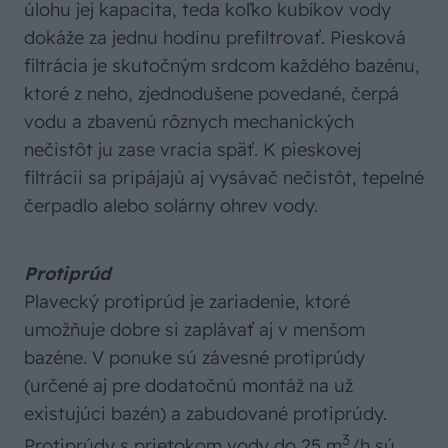
úlohu jej kapacita, teda koľko kubíkov vody
dokáže za jednu hodinu prefiltrovať. Piesková
filtrácia je skutočným srdcom každého bazénu,
ktoré z neho, zjednodušene povedané, čerpá
vodu a zbavenú rôznych mechanických
nečistôt ju zase vracia späť. K pieskovej
filtrácii sa pripájajú aj vysávač nečistôt, tepelné
čerpadlo alebo solárny ohrev vody.
Protiprúd
Plavecký protiprúd je zariadenie, ktoré
umožňuje dobre si zaplávať aj v menšom
bazéne. V ponuke sú závesné protiprúdy
(určené aj pre dodatočnú montáž na už
existujúci bazén) a zabudované protiprúdy.
3
Protiprúdy s prietokom vody do 25 m
/h sú