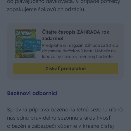
do plávajúceho dávkovača. V prípade potreby
zopakujeme šokovú chlorizáciu.
Čítajte časopis ZÁHRADA rok
zadarmo!
Predplaťte si magazín Záhrada za 20 € a
dostanete darčekovú kartu Möbelix na
ľubovolný nákup v rovnakej hodnote.
Získať predplatné
Bazénoví odborníci
Správna príprava bazéna na letnú sezónu uľahčí
následnú pravidelnú sezónnu starostlivosť
o bazén a zabezpečí kúpanie v krásne čistej