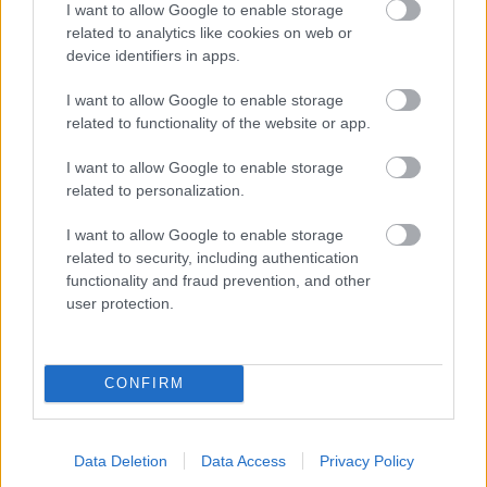
I want to allow Google to enable storage
related to analytics like cookies on web or
device identifiers in apps.
I want to allow Google to enable storage
Foto: Mountfield
related to functionality of the website or app.
I want to allow Google to enable storage
Ohrievanie vody
related to personalization.
Jednoduchším riešením sú solárne panely,
I want to allow Google to enable storage
ktoré využívajú energiu slnečného žiarenia.
related to security, including authentication
Slnko u nás svieti priemerne 1 400 až 1 700
functionality and fraud prevention, and other
2
hodín v roku, takže z 1 m
solárneho panelu
user protection.
možno získať až 1 100 kWh ročne. Výhodou
solárneho ohrevu je, že zvýši teplotu vody vo
CONFIRM
vonkajšom bazéne až o 6 °C a bez nároku na
zdroje energie predĺži kúpaciu sezónu
o niekoľko mesiacov.
Data Deletion
Data Access
Privacy Policy