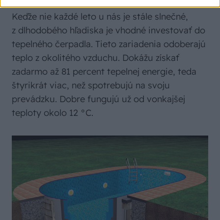
Keďže nie každé leto u nás je stále slnečné,
z dlhodobého hľadiska je vhodné investovať do
tepelného čerpadla. Tieto zariadenia odoberajú
teplo z okolitého vzduchu. Dokážu získať
zadarmo až 81 percent tepelnej energie, teda
štyrikrát viac, než spotrebujú na svoju
prevádzku. Dobre fungujú už od vonkajšej
teploty okolo 12 °C.