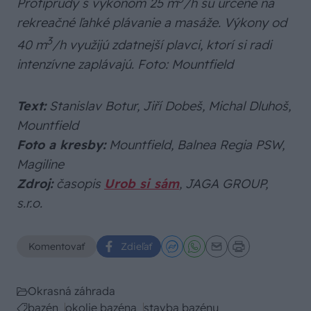
Protiprúdy s výkonom 25 m
/h sú určené na
rekreačné ľahké plávanie a masáže. Výkony od
3
40 m
/h využijú zdatnejší plavci, ktorí si radi
intenzívne zaplávajú. Foto: Mountfield
Text:
Stanislav Botur, Jiří Dobeš, Michal Dluhoš,
Mountfield
Foto a kresby:
Mountfield, Balnea Regia PSW,
Magiline
Zdroj:
časopis
Urob si sám
, JAGA GROUP,
s.r.o.
Komentovať
Zdieľať
Okrasná záhrada
bazén
okolie bazéna
stavba bazénu