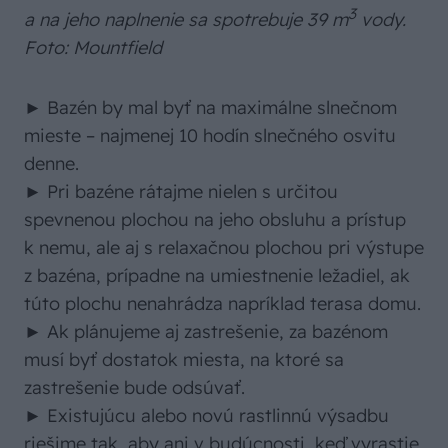
3
a na jeho naplnenie sa spotrebuje 39 m
vody.
Foto: Mountfield
► Bazén by mal byť na maximálne slnečnom
mieste – najmenej 10 hodín slnečného osvitu
denne.
► Pri bazéne rátajme nielen s určitou
spevnenou plochou na jeho obsluhu a prístup
k nemu, ale aj s relaxačnou plochou pri výstupe
z bazéna, prípadne na umiestnenie ležadiel, ak
túto plochu nenahrádza napríklad terasa domu.
► Ak plánujeme aj zastrešenie, za bazénom
musí byť dostatok miesta, na ktoré sa
zastrešenie bude odsúvať.
► Existujúcu alebo novú rastlinnú výsadbu
riešime tak, aby ani v budúcnosti, keď vyrastie,