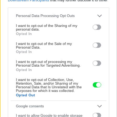
third parties.
Zdroj: Shutterstock
Please note that this website/app uses one or more Google
Personal Data Processing Opt Outs
services and may gather and store information including but
Ak sa alkoholu radšej zrieknete, môžete
not limited to your visit or usage behaviour. You may click to
I want to opt-out of the Sharing of my
personal data.
vyskúšať náš lahodný nealko variant, na
grant or deny consent to Google and its third-party tags to
Opted In
use your data for below specified purposes in below Google
ktorom si pochutia rovnako veľkí i malí
consent section.
I want to opt-out of the Sale of my
fanúšikovia Vianoc. Najskôr uvarte 400ml
Personal Data.
Opted In
ibištekového čaju, pridajte doň 500 ml
hroznovej šťavy a vytlačenú šťavu z dvoch bio
I want to opt-out of processing my
Personal Data for Targeted Advertising.
pomarančov. Do zmesi pridajte aj tenké pásiky
Opted In
pomarančovej kôry, dve celé škorice, dva
I want to opt-out of Collection, Use,
klinčeky a dva badiány a na miernom ohni celý
Retention, Sale, and/or Sharing of my
Personal Data that Is Unrelated with the
punč zahrejte. Podávajte s plátkom pomaranča
Purposes for which it was collected.
Opted Out
a lyžičkou medu.
Google consents
Maslový ležiak z Harryho Pottera
I want to allow Google to enable storage