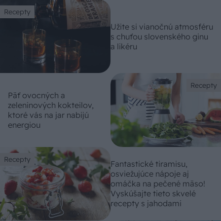
Recepty
Užite si vianočnú atmosféru
s chuťou slovenského ginu
a likéru
Recepty
Päť ovocných a
zeleninových kokteilov,
ktoré vás na jar nabijú
energiou
Recepty
Fantastické tiramisu,
osviežujúce nápoje aj
omáčka na pečené mäso!
Vyskúšajte tieto skvelé
recepty s jahodami