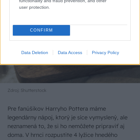
functionality and fraud prevention, and other
user protection.
CONFIRM
Data Deletion
Data Access
Privacy Policy
Zdroj: Shutterstock
Pre fanúšikov Harryho Pottera máme
legendárny nápoj, ktorý je síce vymyslený, ale
neznamená to, že si ho nemôžete pripraviť aj
doma. V hrnci rozpustite 4 lyžice hnedého