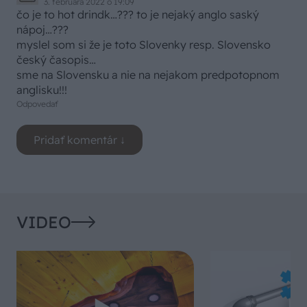
3. februára 2022 o 19:09
čo je to hot drindk…??? to je nejaký anglo saský
nápoj…???
myslel som si že je toto Slovenky resp. Slovensko
český časopis…
sme na Slovensku a nie na nejakom predpotopnom
anglisku!!!
Odpovedať
VIDEO