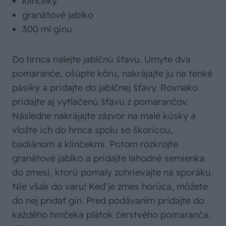
klinčeky
granátové jablko
300 ml ginu
Do hrnca nalejte jablčnú šťavu. Umyte dva
pomaranče, ošúpte kôru, nakrájajte ju na tenké
pásiky a pridajte do jablčnej šťavy. Rovnako
pridajte aj vytlačenú šťavu z pomarančov.
Následne nakrájajte zázvor na malé kúsky a
vložte ich do hrnca spolu so škoricou,
badiánom a klinčekmi. Potom rozkrojte
granátové jablko a pridajte lahodné semienka
do zmesi, ktorú pomaly zohrievajte na sporáku.
Nie však do varu! Keď je zmes horúca, môžete
do nej pridať gin. Pred podávaním pridajte do
každého hrnčeka plátok čerstvého pomaranča.