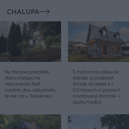
CHALUPA
Na Morave prerobila
S motorovou pílou sa
starú chalupu na
dokáže aj podpísať.
nepoznanie: Keď
Slovák sa nebál a v
vojdete dnu, zabudnete,
Čičmanoch si postavil
že nie ste v Toskánsku
montovaný domček v
duchu tradícií