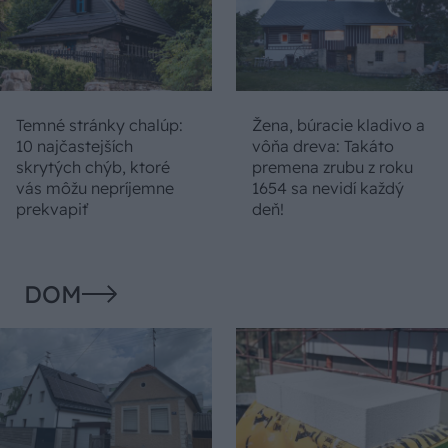
Temné stránky chalúp:
Žena, búracie kladivo a
10 najčastejších
vôňa dreva: Takáto
skrytých chýb, ktoré
premena zrubu z roku
vás môžu nepríjemne
1654 sa nevidí každý
prekvapiť
deň!
DOM