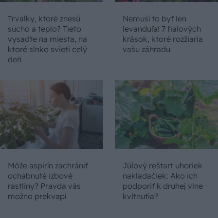
Trvalky, ktoré znesú
Nemusí to byť len
sucho a teplo? Tieto
levanduľa! 7 fialových
vysaďte na miesta, na
krások, ktoré rozžiaria
ktoré slnko svieti celý
vašu záhradu
deň
Môže aspirín zachrániť
Júlový reštart uhoriek
ochabnuté izbové
nakladačiek: Ako ich
rastliny? Pravda vás
podporiť k druhej vlne
možno prekvapí
kvitnutia?