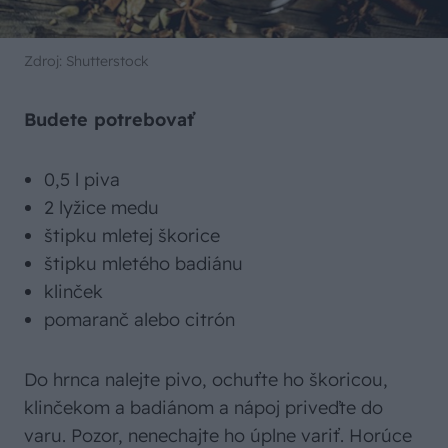
Zdroj: Shutterstock
Budete potrebovať
0,5 l piva
2 lyžice medu
štipku mletej škorice
štipku mletého badiánu
klinček
pomaranč alebo citrón
Do hrnca nalejte pivo, ochuťte ho škoricou,
klinčekom a badiánom a nápoj priveďte do
varu. Pozor, nenechajte ho úplne variť. Horúce