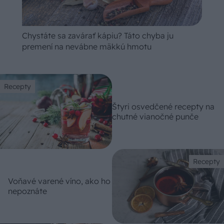
Chystáte sa zavárať kápiu? Táto chyba ju
premení na nevábne mäkkú hmotu
Recepty
Štyri osvedčené recepty na
chutné vianočné punče
Recepty
Voňavé varené víno, ako ho
nepoznáte