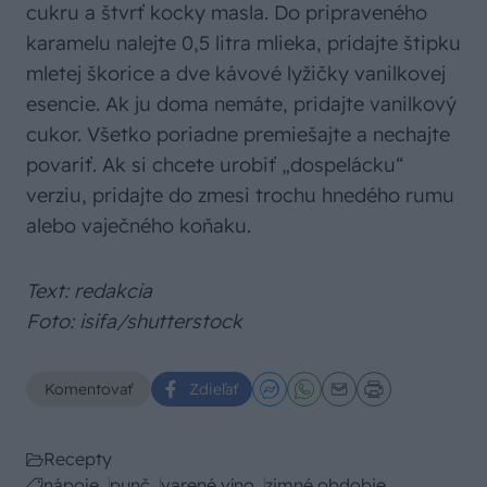
cukru a štvrť kocky masla. Do pripraveného
karamelu nalejte 0,5 litra mlieka, pridajte štipku
mletej škorice a dve kávové lyžičky vanilkovej
esencie. Ak ju doma nemáte, pridajte vanilkový
cukor. Všetko poriadne premiešajte a nechajte
povariť. Ak si chcete urobiť „dospelácku“
verziu, pridajte do zmesi trochu hnedého rumu
alebo vaječného koňaku.
Text: redakcia
Foto: isifa/shutterstock
Komentovať
Zdieľať
Recepty
nápoje
punč
varené víno
zimné obdobie