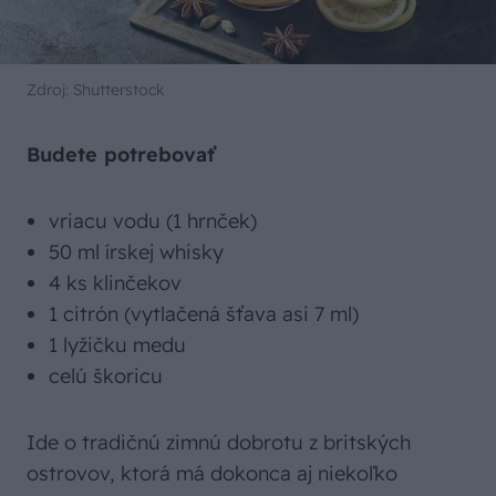
Zdroj: Shutterstock
Budete potrebovať
vriacu vodu (1 hrnček)
50 ml írskej whisky
4 ks klinčekov
1 citrón (vytlačená šťava asi 7 ml)
1 lyžičku medu
celú škoricu
Ide o tradičnú zimnú dobrotu z britských
ostrovov, ktorá má dokonca aj niekoľko