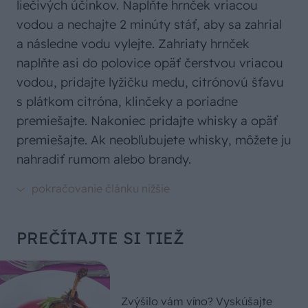
liečivých účinkov. Naplňte hrnček vriacou
vodou a nechajte 2 minúty stáť, aby sa zahrial
a následne vodu vylejte. Zahriaty hrnček
naplňte asi do polovice opäť čerstvou vriacou
vodou, pridajte lyžičku medu, citrónovú šťavu
s plátkom citróna, klinčeky a poriadne
premiešajte. Nakoniec pridajte whisky a opäť
premiešajte. Ak neobľubujete whisky, môžete ju
nahradiť rumom alebo brandy.
PREČÍTAJTE SI TIEŽ
Zvýšilo vám víno? Vyskúšajte