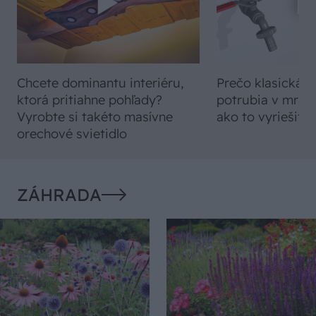
Chcete dominantu interiéru,
Prečo klasická iz
ktorá pritiahne pohľady?
potrubia v mrazo
Vyrobte si takéto masívne
ako to vyriešiť r
orechové svietidlo
ZÁHRADA