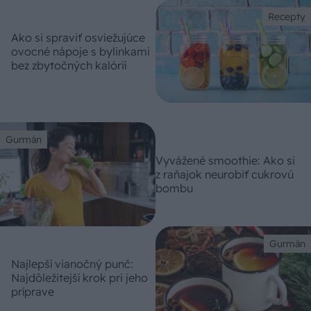
Recepty
Ako si spraviť osviežujúce
ovocné nápoje s bylinkami
bez zbytočných kalórií
Gurmán
Vyvážené smoothie: Ako si
z raňajok neurobiť cukrovú
bombu
Gurmán
Najlepší vianočný punč:
Najdôležitejší krok pri jeho
príprave