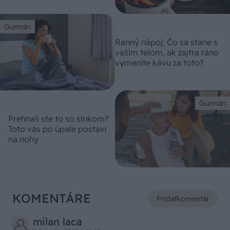
Gurmán
Ranný nápoj: Čo sa stane s
vašim telom, ak zajtra ráno
vymeníte kávu za toto?
Gurmán
Prehnali ste to so slnkom?
Toto vás po úpale postaví
na nohy
KOMENTÁRE
Pridať
komentár
milan laca