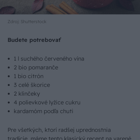
Zdroj: Shutterstock
Budete potrebovať
1 l suchého červeného vína
2 bio pomaranče
1 bio citrón
3 celé škorice
2 klinčeky
4 polievkové lyžice cukru
kardamóm podľa chuti
Pre všetkých, ktorí radšej uprednostnia
tradície, máme tento klasický recept na varené