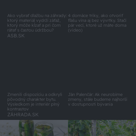
Ako vybrať dlažbu na záhrady:
ktorý materiál vydrží záťaž,
4 domáce triky, ako otvoriť
ktorý môže kĺzať a pri čom
fľašu vína aj bez vývrtky. Stačí
rátať s častou údržbou?
pár vecí, ktoré už máte doma
(video)
ASB.SK
Zmenili dispozíciu a odkryli
Ján Palenčár: Ak neurobíme
pôvodný charakter bytu.
zmeny, stále budeme najhorší
Výsledkom je interiér plný
v dostupnosti bývania
kontrastov
ZÁHRADA.SK