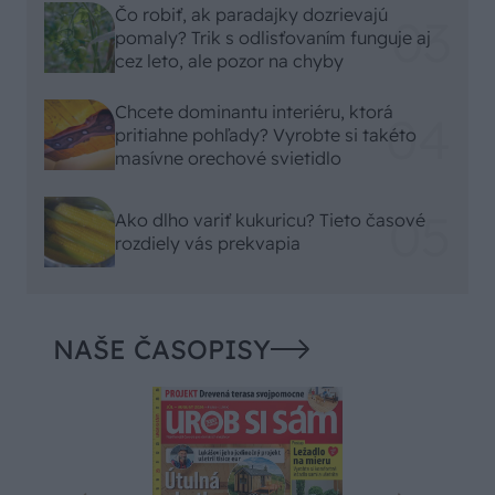
Čo robiť, ak paradajky dozrievajú
pomaly? Trik s odlisťovaním funguje aj
cez leto, ale pozor na chyby
Chcete dominantu interiéru, ktorá
pritiahne pohľady? Vyrobte si takéto
masívne orechové svietidlo
Ako dlho variť kukuricu? Tieto časové
rozdiely vás prekvapia
NAŠE ČASOPISY