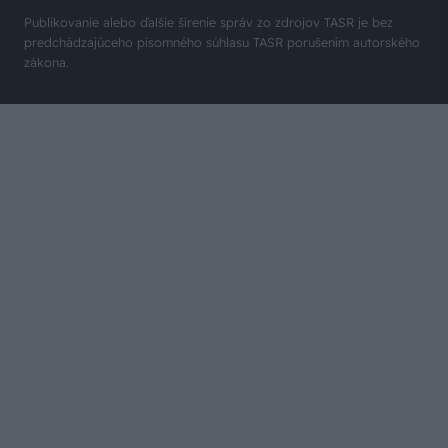
© JAGA GROUP, s. r. o. Všetky práva vyhradené.
Publikovanie alebo ďalšie šírenie správ zo zdrojov TASR je bez
predchádzajúceho písomného súhlasu TASR porušením autorského
zákona.