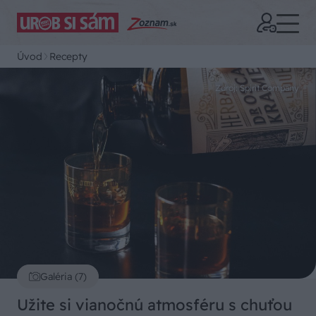
Úvod
Recepty
Zdroj: Spirit Company
Galéria (7)
Užite si vianočnú atmosféru s chuťou