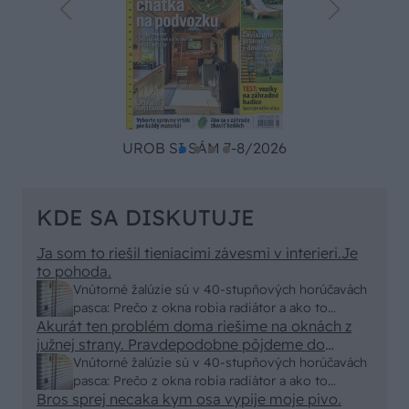
UROB SI SÁM 7-8/2026
KDE SA DISKUTUJE
Ja som to riešil tieniacimi závesmi v interieri.Je
to pohoda.
Vnútorné žalúzie sú v 40-stupňových horúčavách
pasca: Prečo z okna robia radiátor a ako to
Akurát ten problém doma riešime na oknách z
vyriešiť za pár eur?
južnej strany. Pravdepodobne pôjdeme do
vonkajšieho tienenia na spôsob markízy
Vnútorné žalúzie sú v 40-stupňových horúčavách
250x150cm. Čínsky predajcovia idú okolo 100
pasca: Prečo z okna robia radiátor a ako to
eur kus.
Bros sprej necaka kym osa vypije moje pivo.
vyriešiť za pár eur?