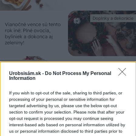
Doplnky a dekorácie
Vianočné vence sú tento
rok iné: Plné ovocia,
byliniek a dokonca aj
zeleniny!
Doplnky a dekorácie
Urobsisám.sk -
Do Not Process My Personal
Voňavá vianočná dekorácia
Information
z pomarančovej kôry
If you wish to opt-out of the sale, sharing to third parties, or
processing of your personal or sensitive information for
targeted advertising by us, please use the below opt-out
Doplnky a dekorácie
section to confirm your selection. Please note that after your
Vianočná amarylka: Ako
opt-out request is processed you may continue seeing
dostať na váš sviatočný
interest-based ads based on personal information utilized by
stôl jednu z najkrajších
us or personal information disclosed to third parties prior to
kvitnúcich rastlín v zime?