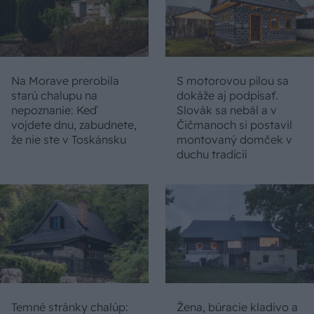
Na Morave prerobila
S motorovou pílou sa
starú chalupu na
dokáže aj podpísať.
nepoznanie: Keď
Slovák sa nebál a v
vojdete dnu, zabudnete,
Čičmanoch si postavil
že nie ste v Toskánsku
montovaný domček v
duchu tradícií
Temné stránky chalúp:
Žena, búracie kladivo a