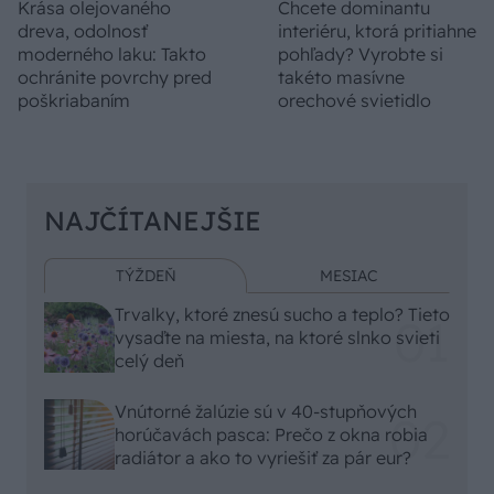
Krása olejovaného
Chcete dominantu
dreva, odolnosť
interiéru, ktorá pritiahne
moderného laku: Takto
pohľady? Vyrobte si
ochránite povrchy pred
takéto masívne
poškriabaním
orechové svietidlo
NAJČÍTANEJŠIE
TÝŽDEŇ
MESIAC
Trvalky, ktoré znesú sucho a teplo? Tieto
vysaďte na miesta, na ktoré slnko svieti
celý deň
Vnútorné žalúzie sú v 40-stupňových
horúčavách pasca: Prečo z okna robia
radiátor a ako to vyriešiť za pár eur?