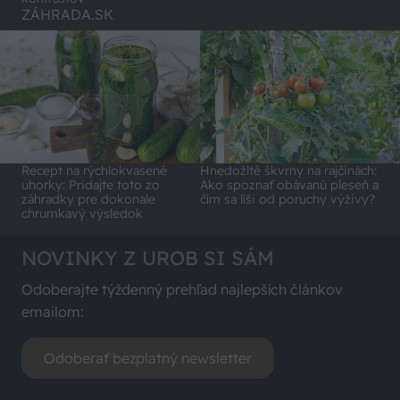
ZÁHRADA.SK
Recept na rýchlokvasené
Hnedožlté škvrny na rajčinách:
uhorky: Pridajte toto zo
Ako spoznať obávanú pleseň a
záhradky pre dokonale
čím sa líši od poruchy výživy?
chrumkavý výsledok
NOVINKY Z UROB SI SÁM
Odoberajte týždenný prehľad najlepších článkov
emailom:
Odoberať bezplatný newsletter