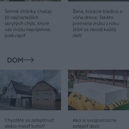
Temné stránky chalúp:
Žena, búracie kladivo a
10 najčastejších
vôňa dreva: Takáto
skrytých chýb, ktoré
premena zrubu z roku
vás môžu nepríjemne
1654 sa nevidí každý
prekvapiť
deň!
DOM
Chystáte sa zatepľovať
Ako si svojpomocne
alebo meniť kotol?
zatepliť dom