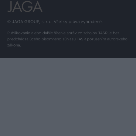
© JAGA GROUP, s. r. o. Všetky práva vyhradené.
Publikovanie alebo ďalšie šírenie správ zo zdrojov TASR je bez
predchádzajúceho písomného súhlasu TASR porušením autorského
zákona.