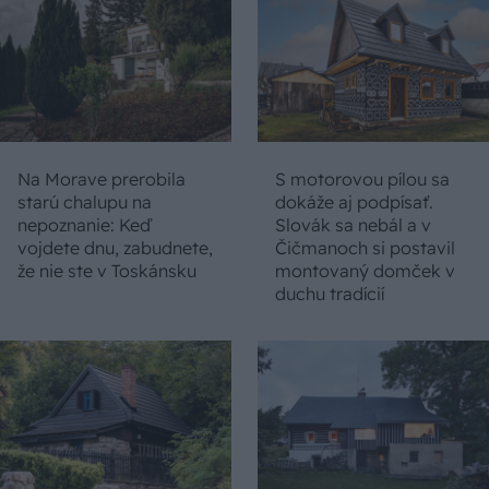
Na Morave prerobila
S motorovou pílou sa
starú chalupu na
dokáže aj podpísať.
nepoznanie: Keď
Slovák sa nebál a v
vojdete dnu, zabudnete,
Čičmanoch si postavil
že nie ste v Toskánsku
montovaný domček v
duchu tradícií