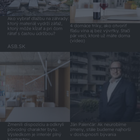
Ako vybrať dlažbu na záhrady:
ktorý materiál vydrží záťaž,
4 domáce triky, ako otvoriť
ktorý môže kĺzať a pri čom
fľašu vína aj bez vývrtky. Stačí
rátať s častou údržbou?
pár vecí, ktoré už máte doma
(video)
ASB.SK
Zmenili dispozíciu a odkryli
Ján Palenčár: Ak neurobíme
pôvodný charakter bytu.
zmeny, stále budeme najhorší
Výsledkom je interiér plný
v dostupnosti bývania
kontrastov