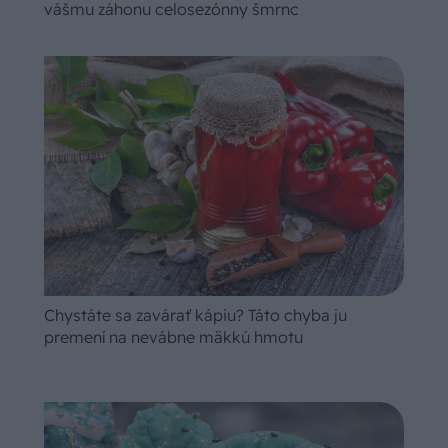
vášmu záhonu celosezónny šmrnc
Chystáte sa zavárať kápiu? Táto chyba ju
premení na nevábne mäkkú hmotu