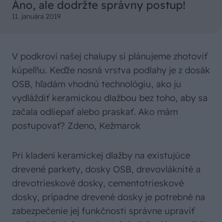
Áno, ale dodržte správny postup!
11. januára 2019
V podkroví našej chalupy si plánujeme zhotoviť
kúpeľňu. Keďže nosná vrstva podlahy je z dosák
OSB, hľadám vhodnú technológiu, ako ju
vydláždiť keramickou dlažbou bez toho, aby sa
začala odliepať alebo praskať. Ako mám
postupovať? Zdeno, Kežmarok
Pri kladení keramickej dlažby na existujúce
drevené parkety, dosky OSB, drevovláknité a
drevotrieskové dosky, cementotrieskové
dosky, prípadne drevené dosky je potrebné na
zabezpečenie jej funkčnosti správne upraviť