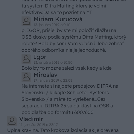
tu system Ditra Matting ktory je velmi
efektivny.Da sa to pozriet na YT
Miriam Kurucová
13. januára 2019 o 0:10
p. IGOR, prišiel by ste mi položiť dlažbu na
OSB dosky podľa systému Ditra Matting, ktorý
robíte? Bola by som Vám vďačná, lebo zohnať
dobrého odborníka nie je jednoduché.
Igor
13. januára 2019 o 10:50
Bolo by to mozne zalezi vsak kedy a kde
Miroslav
17. januára 2019 o 22:08
Na internete si nájdete predajcov DITRA na
Slovensku / klikajte Schlueter Systems
Slovensko / a máte to vyriešené…Cez
separáciu DITRA 25 sa dá klásť na OSB a
pod.dlažba do formátu 600/600
Vladimír
11. januára 2019 o 22:17
Uplna kravina. Tato krokova izolacia ak je drevena