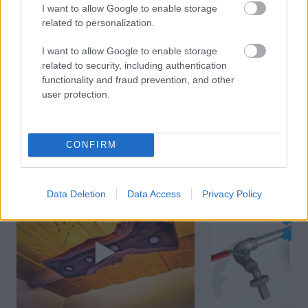
systemy ja poznam tento ktory sa bezne pouzival v
I want to allow Google to enable storage
drahych domoch ake ani na SK niesu- takze to bolo
related to personalization.
asi najlepsie….
Odpovedať
I want to allow Google to enable storage
related to security, including authentication
functionality and fraud prevention, and other
user protection.
CONFIRM
VIDEO
Data Deletion
Data Access
Privacy Policy