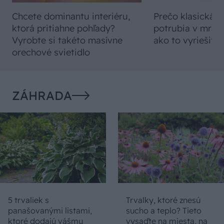
Chcete dominantu interiéru,
Prečo klasická iz
ktorá pritiahne pohľady?
potrubia v mrazo
Vyrobte si takéto masívne
ako to vyriešiť r
orechové svietidlo
ZÁHRADA
5 trvaliek s
Trvalky, ktoré znesú
panašovanými listami,
sucho a teplo? Tieto
ktoré dodajú vášmu
vysaďte na miesta, na