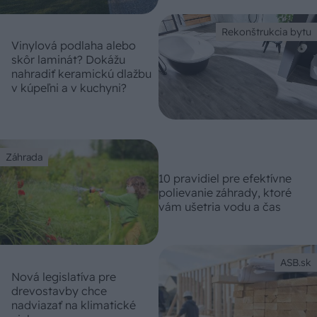
Rekonštrukcia bytu
Vinylová podlaha alebo
skôr laminát? Dokážu
nahradiť keramickú dlažbu
v kúpeľni a v kuchyni?
Záhrada
10 pravidiel pre efektívne
polievanie záhrady, ktoré
vám ušetria vodu a čas
ASB.sk
Nová legislatíva pre
drevostavby chce
nadviazať na klimatické