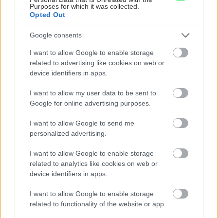
Pisalek idiot!!!!
Purposes for which it was collected.
Opted Out
Odpovedať
tak
13. januára 2019 o 10:03
Google consents
Keď to čítam šediviem. Neviem si predstaviť lepiť
dlažbu na podklad , kde mám počítať s priehybom
I want to allow Google to enable storage
related to advertising like cookies on web or
pod ňou. Ani posvätená špárovačka mi nepomôže ,
device identifiers in apps.
ak raz praskne dlaždica.
Odpovedať
duri
I want to allow my user data to be sent to
7. marca 2020 o 11:41
Google for online advertising purposes.
V USA sme to robili tak ze sa dala cement board
(cementova doska) nejakej hrubky (to zaviselo toho
I want to allow Google to send me
v akej vyske pola podlaha s vedlajsou izbou- aby tam
personalized advertising.
bol pekny prechod a nebol nejaky skok -niekde sme
I want to allow Google to enable storage
tusim davali aj len 1/4 inch hrubky co je nieco 6mm)
related to analytics like cookies on web or
a ta sa poriadne priskrutkovala uz k existujucej OSB
device identifiers in apps.
ci preglejke. Skrutky isli dost nahusto ak este
pametam dobre tak 2-3 inch od seba a potom sa
I want to allow Google to enable storage
este pretreli skrutky a spoje samotnym cementom a
related to functionality of the website or app.
potom sa kachlickovalo. Jasne dnes su uz aj nove