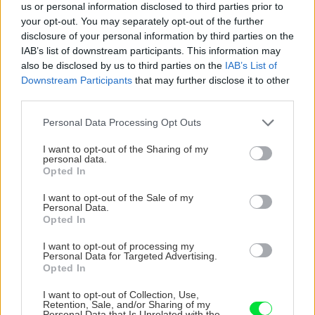
hydroizolaciach. toto lepidlo ti potom bude sluzit ako
us or personal information disclosed to third parties prior to
aj hydroizolacia.
your opt-out. You may separately opt-out of the further
Odpovedať
disclosure of your personal information by third parties on the
peroj
IAB’s list of downstream participants. This information may
12. januára 2019 o 10:40
also be disclosed by us to third parties on the
IAB’s List of
Vsetci co robili 6-8-10 rokov v zahranici najma v
Downstream Participants
that may further disclose it to other
Nemecku, tam to robili poctivo, lebo ich stavebny
third parties.
dozor drezuroval za vsetko a chvalia sa ako to oni
vedia najlepsie urobit. Pridu domov a v SR to
Please note that this website/app uses one or more Google
Personal Data Processing Opt Outs
robia ako
services and may gather and store information including but
Odpovedať
not limited to your visit or usage behaviour. You may click to
I want to opt-out of the Sharing of my
Anonym
personal data.
grant or deny consent to Google and its third-party tags to
Opted In
13. januára 2019 o 8:41
use your data for below specified purposes in below Google
v Nemecku alebo v čechach je dostat aj 25 kg
consent section.
I want to opt-out of the Sale of my
vrecia lepidlo na drevo od firmy schonox alebo
Personal Data.
PCI dakujem
Opted In
Odpovedať
Duri
I want to opt-out of processing my
Personal Data for Targeted Advertising.
6. marca 2020 o 14:00
Opted In
Ako sa vola lepidlo a šparovačka
Odpovedať
bingo
I want to opt-out of Collection, Use,
Retention, Sale, and/or Sharing of my
12. januára 2019 o 8:26
Personal Data that Is Unrelated with the