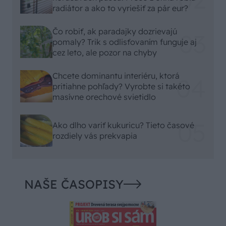
radiátor a ako to vyriešiť za pár eur?
Čo robiť, ak paradajky dozrievajú
pomaly? Trik s odlisťovaním funguje aj
cez leto, ale pozor na chyby
Chcete dominantu interiéru, ktorá
pritiahne pohľady? Vyrobte si takéto
masívne orechové svietidlo
Ako dlho variť kukuricu? Tieto časové
rozdiely vás prekvapia
NAŠE ČASOPISY