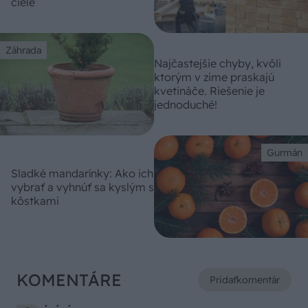
ciele
Záhrada
Najčastejšie chyby, kvôli
ktorým v zime praskajú
kvetináče. Riešenie je
jednoduché!
Gurmán
Sladké mandarínky: Ako ich
vybrať a vyhnúť sa kyslým s
kôstkami
KOMENTÁRE
Pridať
komentár