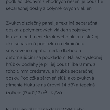
podklad. Jedným z vhodných riešení je použitie
separačnej dosky z polymérových vlákien.
Zvukovoizolačný panel je textilná separačná
doska z polymérových vlákien spojených
latexom na tlmenie krokového hluku a slúž aj
ako separačná podložka na elimináciu
šmykového napätia medzi dlažbou a
deformujúcim sa podkladom. Nárast výslednej
hrúbky podlahy je pri jej použití iba 8 mm, z
toho 6 mm predstavuje hrúbka separačnej
dosky. Podložka zároveň slúži ako zvuková
(tlmenie hluku je na úrovni 14 dB) a tepelná
2
izolácia (R = 0,17 m
. K/W).
Pri kladení dlažby na dosky OSB alebo