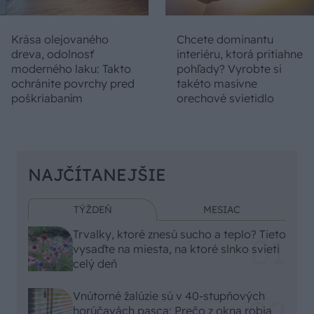
Krása olejovaného
Chcete dominantu
dreva, odolnosť
interiéru, ktorá pritiahne
moderného laku: Takto
pohľady? Vyrobte si
ochránite povrchy pred
takéto masívne
poškriabaním
orechové svietidlo
NAJČÍTANEJŠIE
TÝŽDEŇ
MESIAC
Trvalky, ktoré znesú sucho a teplo? Tieto
vysaďte na miesta, na ktoré slnko svieti
celý deň
Vnútorné žalúzie sú v 40-stupňových
horúčavách pasca: Prečo z okna robia