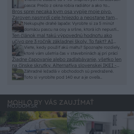
250x150cm. Čínsky predajcovia idú okolo 100
pasca: Prečo z okna robia radiátor a ako to
eur kus.
Bros sprej necaka kym osa vypije moje pivo.
vyriešiť za pár eur?
Zaroven nasmrdi cele hniezdo a neostane tam
nic zive. Vasa pasca naucinke moc efektivne.
Nekupujte drahé lapače: Vyrobte si za 5 minút
Skor pritiahne slimaky
domácu pascu na osy a sršne, ktorá ich nepustí
Ten článok mal takú výpovednú hodnotu ako
von
učivo pre 3 ročník základnej školy. To fakt? AI
alebo nejaka kniha z VŠ? Dnešné rychlotvrdnuce
Viete, kedy použiť akú maltu? Spoznajte rozdiely,
malty - pevnosť 40 Mpa a doba schnutia tak 15
ktoré vám ušetria čas v stavebninách aj pri práci
minut , k tomu vodotesné s kryštálikou. A rozdiel
Žiadne čapovanie alebo zadlabávanie, všetko len
na čínske skrutky. Alternatíva slovenskej IKEI -
- schnutie a zretie. Nič?
čo sa týka pevnosti. Autor si nedal veľa námahy s
Záhradné ležadlá v obchodoch sú predražené.
remeselným spracovaním, škoda. No lepšie než
Toto si vyrobíte pod 140 eur a je oveľa
ten odpad z DTD predávaný v Kauflande alebo
pohodlnejšie!
Lídli.
MOHLO BY VÁS ZAUJÍMAŤ
MÔJDOM.SK