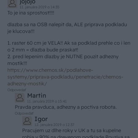
jojojo
11. januára 2019 o 14:35
To je ina sprostost!!!!
dlazba sa na OSB nalepit da, ALE priprava podkladu
je klucova!!!
1. raster 60 cm je VELA!! Ak sa podklad prehle co i len
o 2 mm = dlazba bude praskat!
2. pred lepenim dlazby je NUTNE pouzit adhezny
mostik!!!
https://www.chemos.sk/podlahove-
systemy/priprava-podkladu/penetracie/chemos-
adhezny-mostik/
Odpovedať
Martin
11. januára 2019 o 15:41
Pravda pravduca, adhezny a poctiva robota.
Odpovedať
Igor
12. januára 2019 o 12:37
Pracujem uz dlhe roky v UK a tu sa kupelne
robia v 90% na drevenom podklade.Pouziva sa