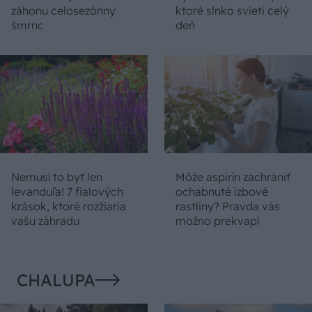
záhonu celosezónny
ktoré slnko svieti celý
šmrnc
deň
Nemusí to byť len
Môže aspirín zachrániť
levanduľa! 7 fialových
ochabnuté izbové
krások, ktoré rozžiaria
rastliny? Pravda vás
vašu záhradu
možno prekvapí
CHALUPA