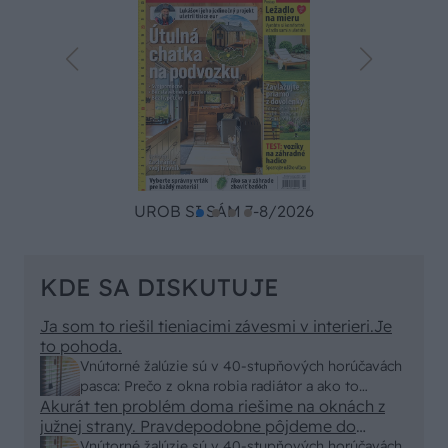
UROB SI SÁM 7-8/2026
KDE SA DISKUTUJE
Ja som to riešil tieniacimi závesmi v interieri.Je
to pohoda.
Vnútorné žalúzie sú v 40-stupňových horúčavách
pasca: Prečo z okna robia radiátor a ako to
Akurát ten problém doma riešime na oknách z
vyriešiť za pár eur?
južnej strany. Pravdepodobne pôjdeme do
vonkajšieho tienenia na spôsob markízy
Vnútorné žalúzie sú v 40-stupňových horúčavách