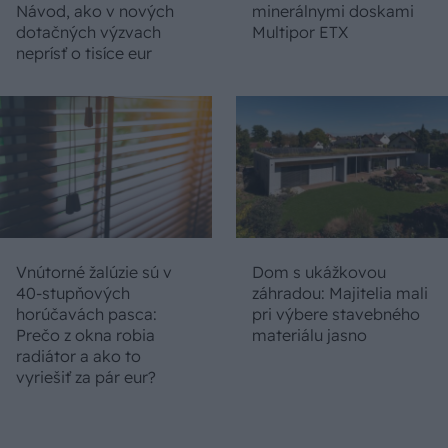
Návod, ako v nových
minerálnymi doskami
dotačných výzvach
Multipor ETX
neprísť o tisíce eur
Vnútorné žalúzie sú v
Dom s ukážkovou
40-stupňových
záhradou: Majitelia mali
horúčavách pasca:
pri výbere stavebného
Prečo z okna robia
materiálu jasno
radiátor a ako to
vyriešiť za pár eur?