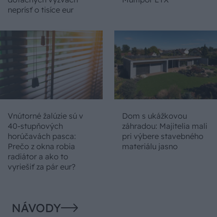
neprísť o tisíce eur
Vnútorné žalúzie sú v
Dom s ukážkovou
40-stupňových
záhradou: Majitelia mali
horúčavách pasca:
pri výbere stavebného
Prečo z okna robia
materiálu jasno
radiátor a ako to
vyriešiť za pár eur?
NÁVODY