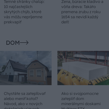
Temné stránky chalúp:
Žena, búracie kladivo a
10 najčastejších
vôňa dreva: Takáto
skrytých chýb, ktoré
premena zrubu z roku
vás môžu nepríjemne
1654 sa nevidí každý
prekvapiť
deň!
DOM
Chystáte sa zatepľovať
Ako si svojpomocne
alebo meniť kotol?
zatepliť dom
Návod, ako v nových
minerálnymi doskami
dotačných výzvach
Multipor ETX