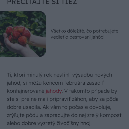
PREČÍTAJTE SI TIEŽ
Všetko dôležité, čo potrebujete
vedieť o pestovaní jahôd
Tí, ktorí minulý rok nestihli výsadbu nových
jahôd, si môžu koncom februára zasadiť
kontajnerované
jahody
. V takomto prípade by
ste si pre ne mali pripraviť záhon, aby sa pôda
dobre usadila. Ak vám to počasie dovoľuje,
zrýľujte pôdu a zapracujte do nej zrelý kompost
alebo dobre vyzretý živočíšny hnoj.