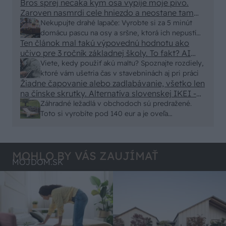
eur kus.
Bros sprej necaka kym osa vypije moje pivo.
vyriešiť za pár eur?
Zaroven nasmrdi cele hniezdo a neostane tam
nic zive. Vasa pasca naucinke moc efektivne.
Nekupujte drahé lapače: Vyrobte si za 5 minút
Skor pritiahne slimaky
domácu pascu na osy a sršne, ktorá ich nepustí
Ten článok mal takú výpovednú hodnotu ako
von
učivo pre 3 ročník základnej školy. To fakt? AI
alebo nejaka kniha z VŠ? Dnešné rychlotvrdnuce
Viete, kedy použiť akú maltu? Spoznajte rozdiely,
malty - pevnosť 40 Mpa a doba schnutia tak 15
ktoré vám ušetria čas v stavebninách aj pri práci
minut , k tomu vodotesné s kryštálikou. A rozdiel
Žiadne čapovanie alebo zadlabávanie, všetko len
na čínske skrutky. Alternatíva slovenskej IKEI -
- schnutie a zretie. Nič?
čo sa týka pevnosti. Autor si nedal veľa námahy s
Záhradné ležadlá v obchodoch sú predražené.
remeselným spracovaním, škoda. No lepšie než
Toto si vyrobíte pod 140 eur a je oveľa
ten odpad z DTD predávaný v Kauflande alebo
pohodlnejšie!
Lídli.
MOHLO BY VÁS ZAUJÍMAŤ
MÔJDOM.SK