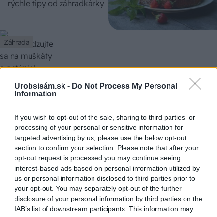
rýchle tipy od záhradkárky
Záhrada
Neobmedzujte sa na muškáty a petúnie!
Urobsisám.sk -
Do Not Process My Personal
Information
Vyberte si zo 14 okrasných + 2 jedlých
previsnutých rastlín na terasu a balkón
If you wish to opt-out of the sale, sharing to third parties, or
processing of your personal or sensitive information for
targeted advertising by us, please use the below opt-out
section to confirm your selection. Please note that after your
opt-out request is processed you may continue seeing
interest-based ads based on personal information utilized by
Záhrada
us or personal information disclosed to third parties prior to
Čo všetko by ste mali
your opt-out. You may separately opt-out of the further
vedieť o pestovaní jahôd?
disclosure of your personal information by third parties on the
Prečítajte si rozhovor so
IAB’s list of downstream participants. This information may
skúsenou záhradkárkou