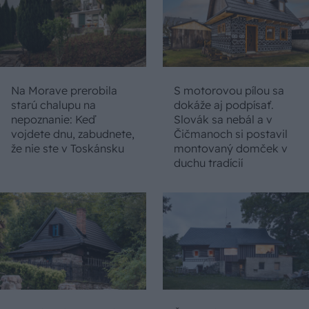
Na Morave prerobila
S motorovou pílou sa
starú chalupu na
dokáže aj podpísať.
nepoznanie: Keď
Slovák sa nebál a v
vojdete dnu, zabudnete,
Čičmanoch si postavil
že nie ste v Toskánsku
montovaný domček v
duchu tradícií