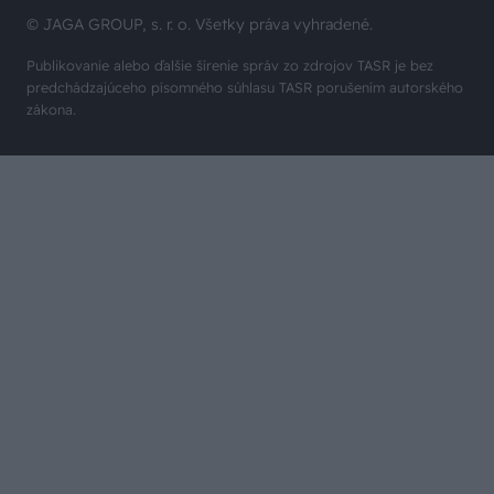
© JAGA GROUP, s. r. o. Všetky práva vyhradené.
Publikovanie alebo ďalšie šírenie správ zo zdrojov TASR je bez
predchádzajúceho písomného súhlasu TASR porušením autorského
zákona.