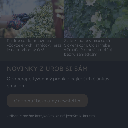
Pustite sa do množenia
Zlaté žltnutie viniča sa šíri
vždyzelených listnáčov. Teraz
Slovenskom. Čo si treba
je na to vhodný čas!
všímať a čo musí urobiť aj
bežný záhradkár?
NOVINKY Z UROB SI SÁM
Odoberajte týždenný prehľad najlepších článkov
emailom:
Odoberať bezplatný newsletter
Odber je možné kedykoľvek zrušiť jedným kliknutím.