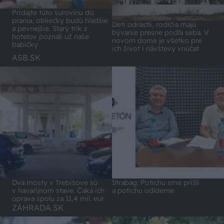
Pridajte túto surovinu do
prania, obliečky budú hladšie
Deti odrástli, rodičia majú
a pevnejšie. Starý trik z
bývanie presne podľa seba. V
hotelov poznali už naše
novom dome je všetko pre
babičky
ich život i návštevy vnúčat
ASB.SK
Dva mosty v Trebišove sú
Strabag: Potichu sme prišli
v havarijnom stave. Čaká ich
a potichu odídeme
oprava spolu za 11,4 mil. eur
ZÁHRADA.SK