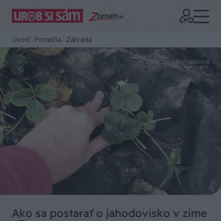
Úvod
Poradňa
Záhrada
Zdroj: Jana Komadelová
Ako sa postarať o jahodovisko v zime