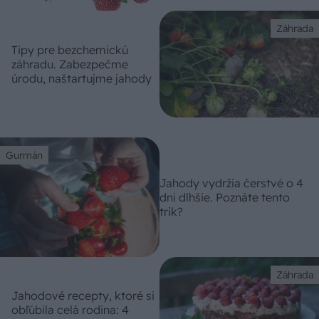
Záhrada
Tipy pre bezchemickú
záhradu. Zabezpečme
úrodu, naštartujme jahody
Gurmán
Jahody vydržia čerstvé o 4
dni dlhšie. Poznáte tento
trik?
Záhrada
Jahodové recepty, ktoré si
obľúbila celá rodina: 4