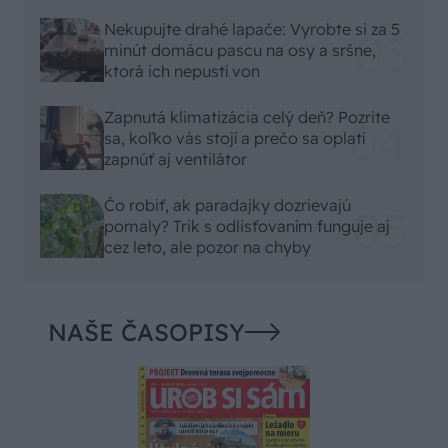
Nekupujte drahé lapače: Vyrobte si za 5
minút domácu pascu na osy a sršne,
ktorá ich nepustí von
Zapnutá klimatizácia celý deň? Pozrite
sa, koľko vás stojí a prečo sa oplatí
zapnúť aj ventilátor
Čo robiť, ak paradajky dozrievajú
pomaly? Trik s odlisťovaním funguje aj
cez leto, ale pozor na chyby
NAŠE ČASOPISY