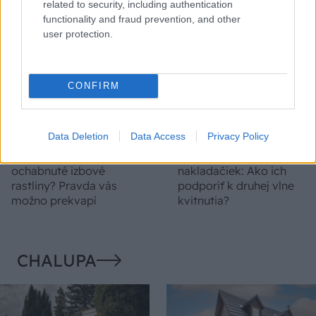
deň
related to security, including authentication
functionality and fraud prevention, and other
user protection.
CONFIRM
Data Deletion
Data Access
Privacy Policy
Môže aspirín zachrániť
Júlový reštart uhoriek
ochabnuté izbové
nakladačiek: Ako ich
rastliny? Pravda vás
podporiť k druhej vlne
možno prekvapí
kvitnutia?
CHALUPA