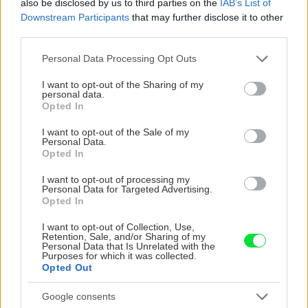
also be disclosed by us to third parties on the
IAB’s List of
Downstream Participants
that may further disclose it to other
third parties.
Please note that this website/app uses one or more Google
KOMENTÁRE
Personal Data Processing Opt Outs
Pridať
komentár
services and may gather and store information including but
not limited to your visit or usage behaviour. You may click to
I want to opt-out of the Sharing of my
personal data.
grant or deny consent to Google and its third-party tags to
Opted In
use your data for below specified purposes in below Google
consent section.
I want to opt-out of the Sale of my
VIDEO
Personal Data.
Opted In
I want to opt-out of processing my
Personal Data for Targeted Advertising.
Opted In
I want to opt-out of Collection, Use,
Retention, Sale, and/or Sharing of my
Personal Data that Is Unrelated with the
Purposes for which it was collected.
Opted Out
Google consents
Chcete dominantu interiéru,
Prečo klasická iz