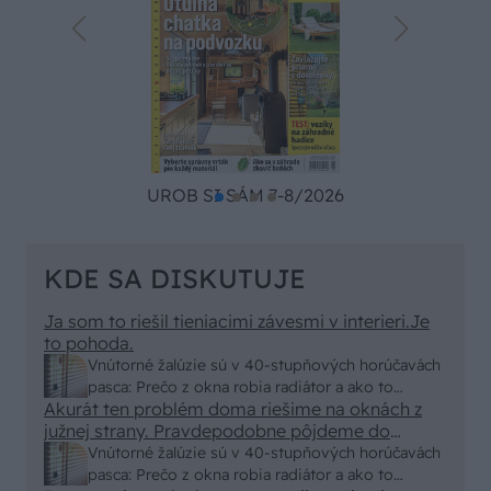
UROB SI SÁM 7-8/2026
KDE SA DISKUTUJE
Ja som to riešil tieniacimi závesmi v interieri.Je
to pohoda.
Vnútorné žalúzie sú v 40-stupňových horúčavách
pasca: Prečo z okna robia radiátor a ako to
Akurát ten problém doma riešime na oknách z
vyriešiť za pár eur?
južnej strany. Pravdepodobne pôjdeme do
vonkajšieho tienenia na spôsob markízy
Vnútorné žalúzie sú v 40-stupňových horúčavách
250x150cm. Čínsky predajcovia idú okolo 100
pasca: Prečo z okna robia radiátor a ako to