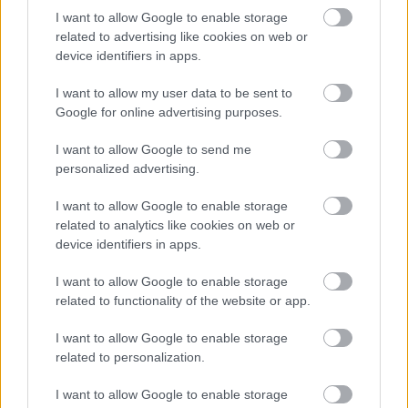
I want to allow Google to enable storage
ktorá pritiahne pohľady?
potrubia v mrazo
related to advertising like cookies on web or
Vyrobte si takéto masívne
ako to vyriešiť r
device identifiers in apps.
orechové svietidlo
I want to allow my user data to be sent to
Google for online advertising purposes.
ZÁHRADA
I want to allow Google to send me
personalized advertising.
I want to allow Google to enable storage
related to analytics like cookies on web or
device identifiers in apps.
I want to allow Google to enable storage
related to functionality of the website or app.
Trvalky, ktoré znesú
Nemusí to byť len
I want to allow Google to enable storage
sucho a teplo? Tieto
levanduľa! 7 fialových
related to personalization.
vysaďte na miesta, na
krások, ktoré rozžiaria
ktoré slnko svieti celý
vašu záhradu
I want to allow Google to enable storage