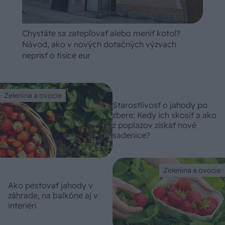
Chystáte sa zatepľovať alebo meniť kotol?
Návod, ako v nových dotačných výzvach
neprísť o tisíce eur
Zelenina a ovocie
Starostlivosť o jahody po
zbere: Kedy ich skosiť a ako
z poplazov získať nové
sadenice?
Zelenina a ovocie
Ako pestovať jahody v
záhrade, na balkóne aj v
interiéri