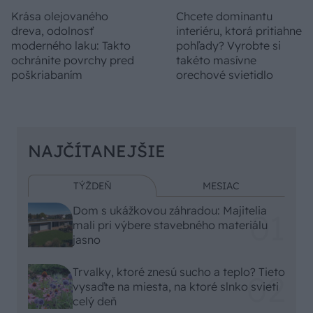
Krása olejovaného
Chcete dominantu
dreva, odolnosť
interiéru, ktorá pritiahne
moderného laku: Takto
pohľady? Vyrobte si
ochránite povrchy pred
takéto masívne
poškriabaním
orechové svietidlo
NAJČÍTANEJŠIE
TÝŽDEŇ
MESIAC
Dom s ukážkovou záhradou: Majitelia
mali pri výbere stavebného materiálu
jasno
Trvalky, ktoré znesú sucho a teplo? Tieto
vysaďte na miesta, na ktoré slnko svieti
celý deň